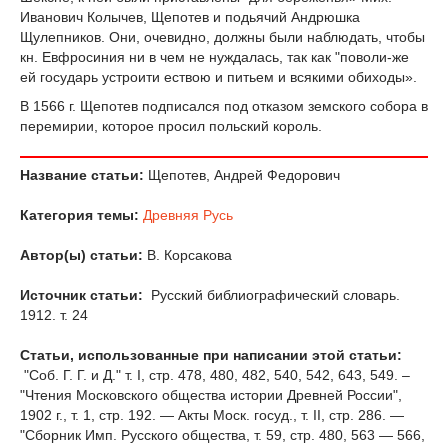
Иванович Колычев, Щепотев и подьячий Андрюшка
Щулепников. Они, очевидно, должны были наблюдать, чтобы
кн. Евфросиния ни в чем не нуждалась, так как "поволи-же
ей государь устроити ествою и питьем и всякими обиходы».
В 1566 г. Щепотев подписался под отказом земского собора в
перемирии, которое просил польский король.
Название статьи:
Щепотев, Андрей Федорович
Категория темы:
Древняя Русь
Автор(ы) статьи:
В. Корсакова
Источник статьи:
Русский библиографический словарь.
1912. т. 24
Статьи, использованные при написании этой статьи:
"Соб. Г. Г. и Д." т. I, стр. 478, 480, 482, 540, 542, 643, 549. –
"Чтения Московского общества истории Древней России",
1902 г., т. 1, стр. 192. — Акты Моск. госуд., т. II, стр. 286. —
"Сборник Имп. Русского общества, т. 59, стр. 480, 563 — 566,