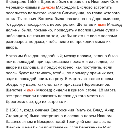
В феврале 1559 г. Щепотев был отправлен с Иванович Сем.
Черемисиновым и
дьяком
Мясоедом Вислово встретить
посольство польского короля Сигизмунда, во главе которого
стоял Тышкевич. Встреча была назначена на Дорогомилове,
"от дворов посадских с перестреле»; Щепотев и
дьяк
Мясоед
должны были, посменно, проводить у послов целые сутки и
наблюдать не только за тем, чтобы никто не вел с послами
разговоров, но даже, чтобы никто не проходил мимо их
двора.
Наказ им был дан подробный; между прочим, велено было
поить лошадей, принадлежавших послам и их людям, во
дворе из колодца, и предусмотрено, как поступить, если
послы будут настаивать, чтобы, по примеру прежних лет,
водить лошадей поить на реку. 5 марта литовские послы
обедали у царя; как они, так и пристава (Черемисинов,
Щепотев и
дьяк
Мясоед) сидели в кривом столе. 18 марта
все трое ездили провожать послов до того места на
Дорогомилове, где их встречали.
В 1563 г., когда княгиня Евфросиния (мать кн. Влад. Андр.
Старицкого) была пострижена и сослана царем Иваном
Васильевичем в Воскресенский Троицкий монастырь на
Шексне, к ней были приставлены "для береженья» Мих.