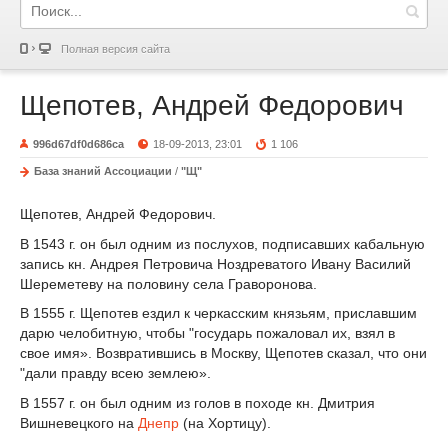
Полная версия сайта
Щепотев, Андрей Федорович
996d67df0d686ca
18-09-2013, 23:01
1 106
База знаний Ассоциации
/
"Щ"
Щепотев, Андрей Федорович.
В 1543 г. он был одним из послухов, подписавших кабальную
запись кн. Андрея Петровича Ноздреватого Ивану Василий
Шереметеву на половину села Граворонова.
В 1555 г. Щепотев ездил к черкасским князьям, приславшим
дарю челобитную, чтобы "государь пожаловал их, взял в
свое имя». Возвратившись в Москву, Щепотев сказал, что они
"дали правду всею землею».
В 1557 г. он был одним из голов в походе кн. Дмитрия
Вишневецкого на
Днепр
(на Хортицу).