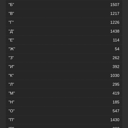
"Б"
1507
"В"
1217
"Г"
1226
"Д"
1438
"Е"
114
"Ж"
54
"З"
262
"И"
392
"К"
1030
"Л"
295
"М"
419
"Н"
185
"О"
547
"П"
1430