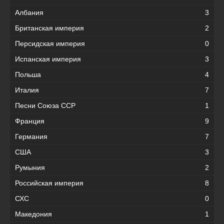
Албания
3
Британская империя
2
Персидская империя
0
Испанская империя
3
Польша
4
Италия
7
Песни Союза ССР
1
Франция
9
Германия
7
США
3
Румыния
2
Российская империя
8
СХС
0
Македония
1