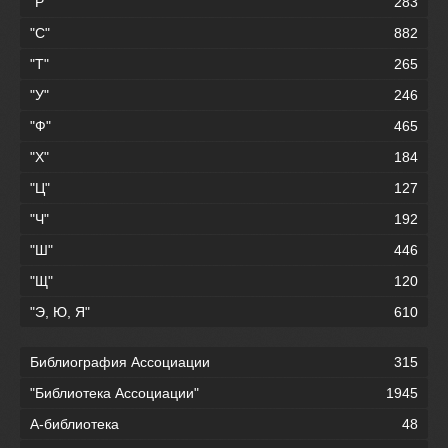
"Р"
283
"С"
882
"Т"
265
"У"
246
"Ф"
465
"Х"
184
"Ц"
127
"Ч"
192
"Ш"
446
"Щ"
120
"Э, Ю, Я"
610
Библиография Ассоциации
315
"Библиотека Ассоциации"
1945
А-библиотека
48