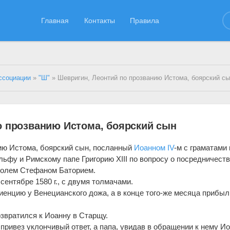
Главная
Контакты
Правила
ссоциации
»
"Ш"
» Шевригин, Леонтий по прозванию Истома, боярский с
о прозванию Истома, боярский сын
ию Истома, боярский сын, посланный
Иоанном IV
-м с граматами 
ьфу и Римскому папе Григорию XIII по вопросу о посредничест
оролем Стефаном Баторием.
ентябре 1580 г., с двумя толмачами.
диенцию у Венецианского дожа, а в конце того-же месяца прибыл
озвратился к Иоанну в Старщу.
привез уклончивый ответ, а папа, увидав в обращении к нему И