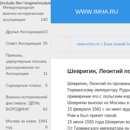
{include file="engine/modules/saperu/head.php"}
Международная
WWW.IMHA.RU
военно-историческая
ассоциация
140
Друзья Ассоциации
13
Совет Ассоциации
25
www.imha.ru/
»
База знаний А
Приказы,
циркулярные письма,
распоряжения по
Шевригин, Леонтий п
Ассоциации
11
Шевригин, Леонтий по прозван
Сценарные планы
5
Германскому императору Рудол
примирение его с польским к
Военно-исторический
Шевригин выехал из Москвы в с
фестиваль "ДЕНЬ
15 февраля 1581 г. он имел ау
БОРОДИНА"
62
Рим и был принят папой.
Москва за нами. 1941
15 июля 1581 года Шевригин в
год.
8
От Германского императора он 