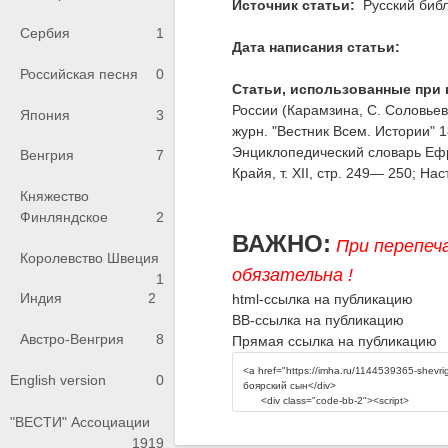
Источник статьи:
Русский библ
Сербия
1
Дата написания статьи:
Российская песня
0
Статьи, использованные при 
России (Карамзина, С. Соловьева
Япония
3
журн. "Вестник Всем. Истории" 189
Энциклопедический словарь Ефр
Венгрия
7
Крайя, т. XII, стр. 249— 250; Наст
Княжество
Финляндское
2
ВАЖНО:
При перепеч
Королевство Швеция
обязательна !
1
Индия
2
html-ссылка на публикацию
BB-ссылка на публикацию
Австро-Венгрия
8
Прямая ссылка на публикацию
English version
0
"ВЕСТИ" Ассоциации
1919