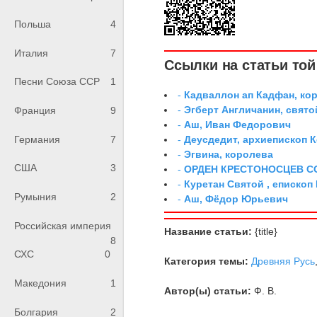
Польша
4
Италия
7
Ссылки на статьи той 
Песни Союза ССР
1
-
Кадваллон ап Кадфан, ко
-
Эгберт Англичанин, свято
Франция
9
-
Аш, Иван Федорович
-
Деусдедит, архиепископ 
Германия
7
-
Эгвина, королева
США
3
-
ОРДЕН КРЕСТОНОСЦЕВ С
-
Куретан Святой , епископ
Румыния
2
-
Аш, Фёдор Юрьевич
Российская империя
Название статьи:
{title}
8
СХС
0
Категория темы:
Древняя Русь
Македония
1
Автор(ы) статьи:
Ф. В.
Болгария
2