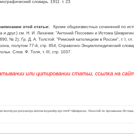
иографический словарь. 1911. т. 23
написании этой статьи:
Кроме общеизвестных сочинений по ист
 и друг.) см. Н. И. Лихачев: "Антоний Поссевин и Истома Шевригин"
0, № 2); Гр. Д. А. Толстой: "Римский католицизм в России", т. I, гл. 
она, полутом 77-й, стр. 854; Справочно-Энциклопедический слова
ольн. Слов. Ф. Толя, т. III, стр. 1037.
атывании или цитировании статьи, ссылка на сай