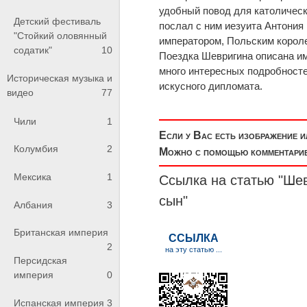
удобный повод для католическ
Детский фестиваль
послал с ним иезуита Антония
"Стойкий оловянный
императором, Польским корол
содатик"
10
Поездка Шевригина описана им
много интересных подробност
Историческая музыка и
искусного дипломата.
видео
77
Чили
1
Если у Вас есть изображение 
Колумбия
2
Можно с помощью комментариев
Мексика
1
Ссылка на статью "Шев
сын"
Албания
3
Британская империя
2
Персидская
империя
0
Испанская империя
3