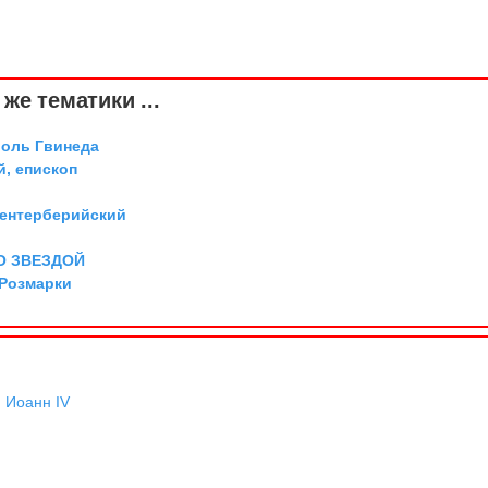
же тематики ...
роль Гвинеда
й, епископ
Кентерберийский
О ЗВЕЗДОЙ
 Розмарки
,
Иоанн IV