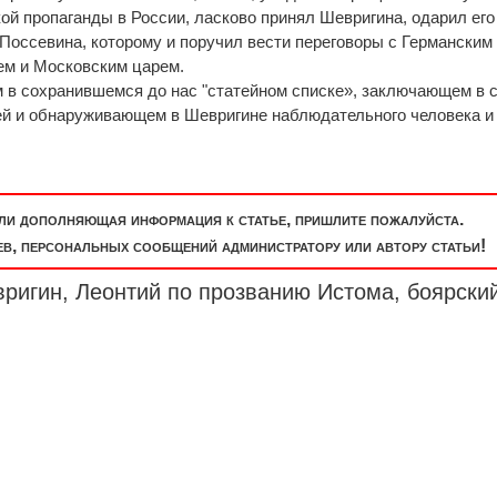
ой пропаганды в России, ласково принял Шевригина, одарил его
 Поссевина, которому и поручил вести переговоры с Германским
ем и Московским царем.
 в сохранившемся до нас "статейном списке», заключающем в 
ей и обнаруживающем в Шевригине наблюдательного человека и
или дополняющая информация к статье, пришлите пожалуйста.
, персональных сообщений администратору или автору статьи!
ригин, Леонтий по прозванию Истома, боярски