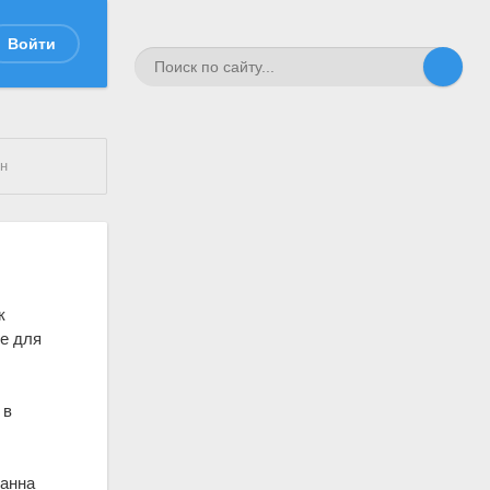
Войти
ын
к
ве для
 в
оанна