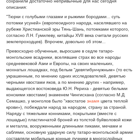
сохранили достаточно непривычные для нас сегодня
описания:
"Тюрки с голубыми глазами и рыжими бородами... суть
потомки усуней» (европеоидного народа, населявшего на
рубеже Христианской эры Тянь-Шань, потомками которого,
согласно Л.Н. Гумилеву, китайцы XVII века cчитали русских
землепроходцев). Впрочем, довольно об этом...
Превосходно обученные, выросшие в седле татаро-
монгольские всадники, вселявшие страх во все народы
средневековой Азии и Европы, на своих маленьких,
мохнатых лошадках, под белым "девятибунчужным» (то есть
украшенным, по мнению одних исследователей, девятью
черными хвостами яков, а по мнению других - например,
выдающегося востоковеда Ю.Н. Рериха - девятью белыми
конскими хвостами) знаменем Чингисхана (согласно М.Д.
Семашко, у монголов было "хвостатое
знамя
цвета теплой
крови»), побеждали народ за народом, страну за страной.
Наряду с тяжелыми конниками, покрытыми (вместе с
лошадью) пластинчатой броней из толстой буйволовой кожи
и металла, вооруженными длинными пиками, мечами и
саблями, основную ударную силу татаро-монгольской армии
составляли мобильные конные лучники в многослойных