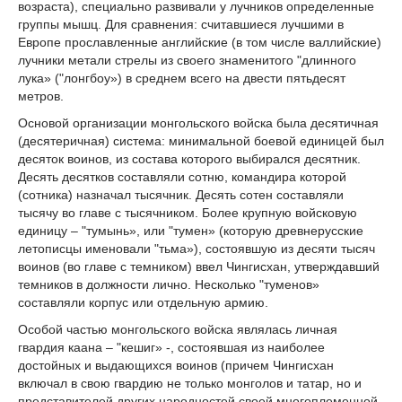
возраста), специально развивали у лучников определенные
группы мышц. Для сравнения: считавшиеся лучшими в
Европе прославленные английские (в том числе валлийские)
лучники метали стрелы из своего знаменитого "длинного
лука» ("лонгбоу») в среднем всего на двести пятьдесят
метров.
Основой организации монгольского войска была десятичная
(десятеричная) система: минимальной боевой единицей был
десяток воинов, из состава которого выбирался десятник.
Десять десятков составляли сотню, командира которой
(сотника) назначал тысячник. Десять сотен составляли
тысячу во главе с тысячником. Более крупную войсковую
единицу – "тумынь», или "тумен» (которую древнерусские
летописцы именовали "тьма»), состоявшую из десяти тысяч
воинов (во главе с темником) ввел Чингисхан, утверждавший
темников в должности лично. Несколько "туменов»
составляли корпус или отдельную армию.
Особой частью монгольского войска являлась личная
гвардия каана – "кешиг» -, состоявшая из наиболее
достойных и выдающихся воинов (причем Чингисхан
включал в свою гвардию не только монголов и татар, но и
представителей других народностей своей многоплеменной