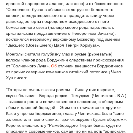
иранской народности аланов, или асов) и от божественного
"Солнечного Луча» в облике светло-русого белокожего
юноши, оплодотворившего его прародительницу через
дымоход ее юрты посредством исходившего от него
божественного света (налицо своего рода параллель с
христианским представлением о Непорочном Зачатии),
поклонялся незримому верховному Божеству под именем
"Высшего (Всевышнего) Царя Тенгри Хормуза».
Монголы считали голубизну глаз и русые (рыжеватые)
волосы членов рода Борджигин следствием происхождения
от "Солнечного Луча».
Об
отличии внешности Борджигинов
от прочих северных кочевников китайский летописец Чжао
Хун писал:
"Татары не очень высоки ростом... Лица у них широкие,
скулы большие...Борода редкая. Темуджин (Чингисхан - В.А.)
- высокого роста и величественного сложения, с обширным
лбом и длинной бородой... Этим он отличается от других».
Как и у прочих Борджигинов, глаза у Чингисхана были "сине-
зеленые или темно-синие... зрачок окружен бурым ободком».
Короче, внешность у "Рыжебородого Тигра» была, судя по
описаниям современников, самая что ни на есть "арийская»,