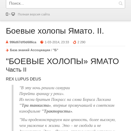
Полная версия сайта
Боевые холопы Ямато. II.
996d67df0d686ca
1-03-2014, 23:33
2 290
База знаний Ассоциации
/
"Б"
"БОЕВЫЕ ХОЛОПЫ» ЯМАТО
Часть II
REX LUPUS DEUS
"В эту ночь решили самураи
Перейти границу у реки».
Из песни братьев Покрасс на слова Бориса Ласкина
"Три танкиста»
, впервые прозвучавшей в советском
кинофильме
"Трактористы»
.
"Мы продемонстрируем вам ценность, более высокую,
чем уважение к жизни. Это – не свобода и не