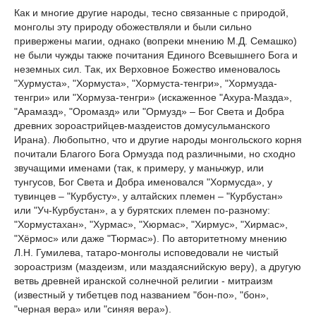
Как и многие другие народы, тесно связанные с природой,
монголы эту природу обожествляли и были сильно
привержены магии, однако (вопреки мнению М.Д. Семашко)
не были чужды также почитания Единого Всевышнего Бога и
неземных сил. Так, их Верховное Божество именовалось
"Хурмуста», "Хормуста», "Хормуста-тенгри», "Хормузда-
тенгри» или "Хормуза-тенгри» (искаженное "Ахура-Мазда»,
"Арамазд», "Оромазд» или "Ормузд» – Бог Света и Добра
древних зороастрийцев-маздеистов домусульманского
Ирана). Любопытно, что и другие народы монгольского корня
почитали Благого Бога Ормузда под различными, но сходно
звучащими именами (так, к примеру, у маньчжур, или
тунгусов, Бог Света и Добра именовался "Хормусда», у
тувинцев – "Курбусту», у алтайских племен – "Курбустан»
или "Уч-Курбустан», а у бурятских племен по-разному:
"Хормустахан», "Хурмас», "Хюрмас», "Хирмус», "Хирмас»,
"Хёрмос» или даже "Тюрмас»). По авторитетному мнению
Л.Н. Гумилева, татаро-монголы исповедовали не чистый
зороастризм (маздеизм, или маздаяснийскую веру), а другую
ветвь древней иранской солнечной религии - митраизм
(известный у тибетцев под названием "бон-по», "бон»,
"черная вера» или "синяя вера»).