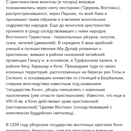
С христианством монголы (и татары) впервые
познакомились через секту несториан ("Церковь Востока»),
распространившихся, через Персию, по всей Азии и
проникших таким образом и в великое монгольское
содружество народов. Еще до монголов христианство
проникло в среду соседствовавших с ними народов
Восточного Туркестана - тюркоязычных уйгуров, онгутов,
гузов, чигилей (джикилей). В середине Х века арабский
ученый и путешественник Абу Дулаф упоминал о
христианах, живших в районе нынешней китайской
провинции Ганьсу и, в основном, в Турфанском оазисе, в
районе Аксу, Карашар и Кочо. Пришедшие туда со своих
исконных территорий, расположенных на берегах рек Толы и
Селенги, и основавшие княжество со столицей в Бешбалыке,
ставшее впоследствии известным под названием
"государства Кочо», уйгуры смешались с коренным
населением (уже отчасти христианским). Известно, что еще в
VIII-IX вв. в Кочо действовал храм христианской
(несторианской) "Церкви Востока» (соседствовавший с
комплексом буддийских святилищ).
В 1209 году уйгурское государство восточных христиан Кочо
подчинилось Чингисхану, став его вассалом и военным