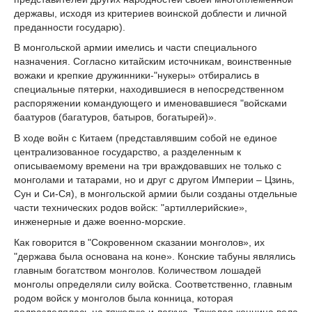
державы, исходя из критериев воинской доблести и личной
преданности государю).
В монгольской армии имелись и части специального
назначения. Согласно китайским источникам, воинственные
вожаки и крепкие дружинники-"нукеры» отбирались в
специальные пятерки, находившиеся в непосредственном
распоряжении командующего и именовавшиеся "войсками
баатуров (багатуров, батыров, богатырей)».
В ходе войн с Китаем (представлявшим собой не единое
централизованное государство, а разделенным к
описываемому времени на три враждовавших не только с
монголами и татарами, но и друг с другом Империи – Цзинь,
Сун и Си-Ся), в монгольской армии были созданы отдельные
части технических родов войск: "артиллерийские»,
инженерные и даже военно-морские.
Как говорится в "Сокровенном сказании монголов», их
"держава была основана на коне». Конские табуны являлись
главным богатством монголов. Количеством лошадей
монголы определяли силу войска. Соответственно, главным
родом войск у монголов была конница, которая
подразделялась на тяжелую и легкую. Тяжелая конница вела