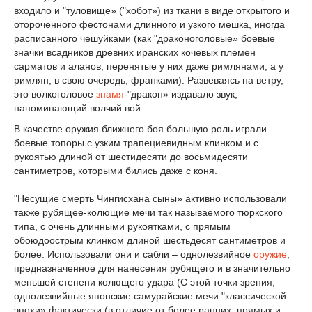
входило и "туловище» ("хобот») из ткани в виде открытого и
отороченного фестонами длинного и узкого мешка, иногда
расписанного чешуйками (как "драконоголовые» боевые
значки всадников древних иранских кочевых племен
сарматов и аланов, перенятые у них даже римлянами, а у
римлян, в свою очередь, франками). Развеваясь на ветру,
это волкоголовое
знамя
-"дракон» издавало звук,
напоминающий волчий вой.
В качестве оружия ближнего боя большую роль играли
боевые топоры с узким трапециевидным клинком и с
рукоятью длиной от шестидесяти до восьмидесяти
сантиметров, которыми бились даже с коня.
"Несущие смерть Чингисхана сыны» активно использовали
также рубящее-колющие мечи так называемого тюркского
типа, с очень длинными рукоятками, с прямым
обоюдоострым клинком длиной шестьдесят сантиметров и
более. Использовали они и сабли – однолезвийное
оружие
,
предназначенное для нанесения рубящего и в значительно
меньшей степени колющего удара (С этой точки зрения,
однолезвийные японские самурайские мечи "классической
эпохи» фактически (в отличие от более ранних, прямых и