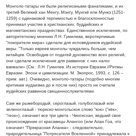
Монголо-татары не были религиозными фанатиками, и их
третий Великий хан Менгу, Мэнгу, Мунгкё или Мункэ (1251-
1259) с одинаковой терпимостью и благосклонностью
принимал участие в христианских, буддийских и
магометанских празднествах. Единственное исключение, по
авторитетному мнению Л.Н. Гумилева, веротерпимые
"покорители мира» сделали для исповедников иудейской
веры: "Только евреев монголы чуждались больше, чем
китайцев. Освободив от податей духовенство всех религий,
они сделали исключение для раввинов: с них налог
взимали» (См.: Л.Н. Гумилев. Из истории Евразии.//Ритмы
Евразии. Эпохи и цивилизации. М. Экопрос, 1993, с. 126 –
прим. авт.). Очевидно, монголо-татары (подобно многим
критикам иудаизма до и после них) просто не считали
иудейских раввинов священнослужителями.
Сам же рыжебородый, сероглазый, голубоглазый или
зеленоглазый - тюркско-монгольское слово "кок» ("кёк»,
"геок»), означает все три цвета - Чингисхан, ведший свое
происхождение от красавицы Алангоо (или Алан Гоа, что
означает "Прекрасная Аланка» - следовательно,
прародительница "Потрясателя Вселенной» принадлежала к