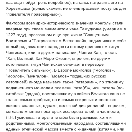
нас еще пойдет речь подробнее), пытаясь натравить его на
Хорезмшаха (прямо скажем, не очень красивый поступок для
"повелителя правоверных»).
Фактором всемирно-исторического значения монголы стали
впервые при своем знаменитом хане Темуджине (умершем в
1227 году), прозванном еще при жизни "Священным
Воителем» и "Потрясателем Вселенной», подчинившем себе
целый ряд азиатских народов (и потому принявшем титул
Чингисхан, или, в другом написании, Чингиз-Хан, то есть
"Хан, Великий, Как Море-Океан»; впрочем, по другим
источникам, титул Чингисхан означает в переводе
"Повелитель сильных»). В Европе монголов ("моголов»,
"моолов», "мунгалов», "моалов» тогдашних русских
летописей) иногда называли также "татарами», по этнониму
подчиненного монголам племени "тата(б)», или "татал» (по-
китайски: "дада»), поставлявшему в войско Великого хана не
только самых храбрых, но и самых свирепых и жестоких
воинов, спаянных, однако, железной дисциплиной - впрочем,
согласно мнению некоторых исследователей, в частности,
Л.Н. Гумилева, татары и татабы были разными, хотя и
родственными, монголоязычными народами, составлявшими
единый этнический массив вместе с киданями (китаями, или