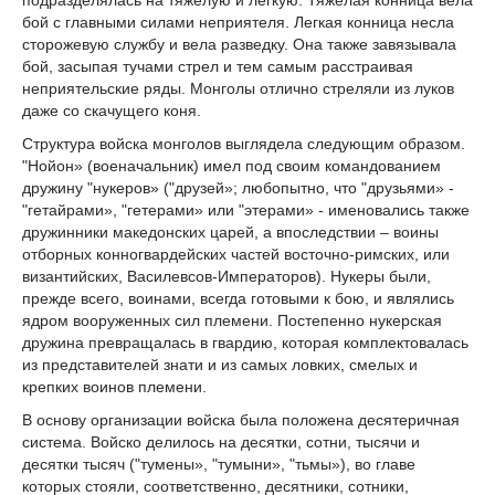
бой с главными силами неприятеля. Легкая конница несла
сторожевую службу и вела разведку. Она также завязывала
бой, засыпая тучами стрел и тем самым расстраивая
неприятельские ряды. Монголы отлично стреляли из луков
даже со скачущего коня.
Структура войска монголов выглядела следующим образом.
"Нойон» (военачальник) имел под своим командованием
дружину "нукеров» ("друзей»; любопытно, что "друзьями» -
"гетайрами», "гетерами» или "этерами» - именовались также
дружинники македонских царей, а впоследствии – воины
отборных конногвардейских частей восточно-римских, или
византийских, Василевсов-Императоров). Нукеры были,
прежде всего, воинами, всегда готовыми к бою, и являлись
ядром вооруженных сил племени. Постепенно нукерская
дружина превращалась в гвардию, которая комплектовалась
из представителей знати и из самых ловких, смелых и
крепких воинов племени.
В основу организации войска была положена десятеричная
система. Войско делилось на десятки, сотни, тысячи и
десятки тысяч ("тумены», "тумыни», "тьмы»), во главе
которых стояли, соответственно, десятники, сотники,