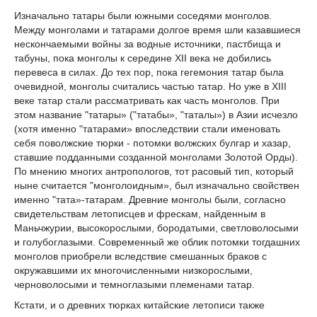
Изначально татары были южными соседями монголов.
Между монголами и татарами долгое время шли казавшиеся
нескончаемыми войны за водные источники, пастбища и
табуны, пока монголы к середине XII века не добились
перевеса в силах. До тех пор, пока гегемония татар была
очевидной, монголы считались частью татар. Но уже в XIII
веке татар стали рассматривать как часть монголов. При
этом название "татары» ("татабы», "таталы») в Азии исчезло
(хотя именно "татарами» впоследствии стали именовать
себя поволжские тюрки - потомки волжских булгар и хазар,
ставшие подданными созданной монголами Золотой Орды).
По мнению многих антропологов, тот расовый тип, который
ныне считается "монголоидным», был изначально свойствен
именно "тата»-татарам. Древние монголы были, согласно
свидетельствам летописцев и фрескам, найденным в
Маньчжурии, высокорослыми, бородатыми, светловолосыми
и голубоглазыми. Современный же облик потомки тогдашних
монголов приобрели вследствие смешанных браков с
окружавшими их многочисленными низкорослыми,
черноволосыми и темноглазыми племенами татар.
Кстати, и о древних тюрках китайские летописи также