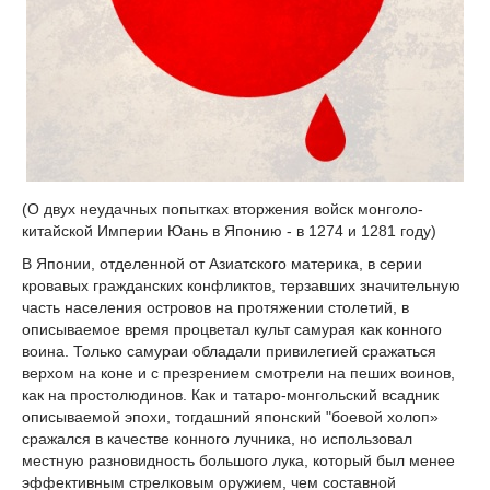
(О двух неудачных попытках вторжения войск монголо-
китайской Империи Юань в Японию - в 1274 и 1281 году)
В Японии, отделенной от Азиатского материка, в серии
кровавых гражданских конфликтов, терзавших значительную
часть населения островов на протяжении столетий, в
описываемое время процветал культ самурая как конного
воина. Только самураи обладали привилегией сражаться
верхом на коне и с презрением смотрели на пеших воинов,
как на простолюдинов. Как и татаро-монгольский всадник
описываемой эпохи, тогдашний японский "боевой холоп»
сражался в качестве конного лучника, но использовал
местную разновидность большого лука, который был менее
эффективным стрелковым оружием, чем составной