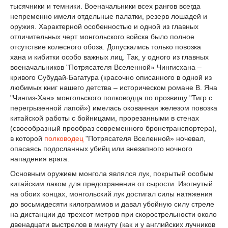
тысячники и темники. Военачальники всех рангов всегда
непременно имели отдельные палатки, резерв лошадей и
оружия. Характерной особенностью и одной из главных
отличительных черт монгольского войска было полное
отсутствие колесного обоза. Допускались только повозка
хана и кибитки особо важных лиц. Так, у одного из главных
военачальников "Потрясателя Вселенной» Чингисхана –
кривого Субудай-Багатура (красочно описанного в одной из
любимых книг нашего детства – историческом романе В. Яна
"Чингиз-Хан» монгольского полководца по прозвищу "Тигр с
перегрызенной лапой») имелась окованная железом повозка
китайской работы с бойницами, прорезанными в стенах
(своеобразный прообраз современного бронетранспортера),
в которой
полководец
"Потрясателя Вселенной» ночевал,
опасаясь подосланных убийц или внезапного ночного
нападения врага.
Основным оружием монгола являлся лук, покрытый особым
китайским лаком для предохранения от сырости. Изогнутый
на обоих концах, монгольский лук достигал силы натяжения
до восьмидесяти килограммов и давал убойную силу стреле
на дистанции до трехсот метров при скорострельности около
двенадцати выстрелов в минуту (как и у английских лучников