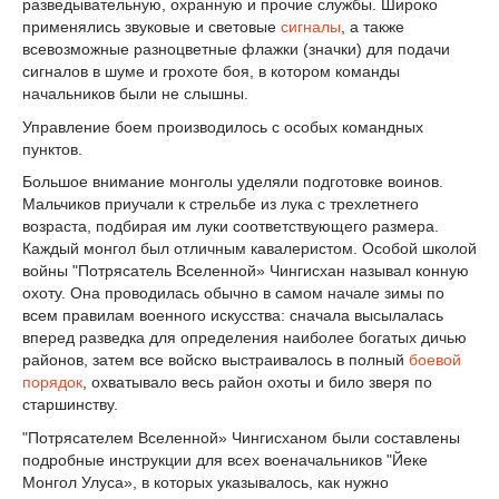
разведывательную, охранную и прочие службы. Широко
применялись звуковые и световые
сигналы
, а также
всевозможные разноцветные флажки (значки) для подачи
сигналов в шуме и грохоте боя, в котором команды
начальников были не слышны.
Управление боем производилось с особых командных
пунктов.
Большое внимание монголы уделяли подготовке воинов.
Мальчиков приучали к стрельбе из лука с трехлетнего
возраста, подбирая им луки соответствующего размера.
Каждый монгол был отличным кавалеристом. Особой школой
войны "Потрясатель Вселенной» Чингисхан называл конную
охоту. Она проводилась обычно в самом начале зимы по
всем правилам военного искусства: сначала высылалась
вперед разведка для определения наиболее богатых дичью
районов, затем все войско выстраивалось в полный
боевой
порядок
, охватывало весь район охоты и било зверя по
старшинству.
"Потрясателем Вселенной» Чингисханом были составлены
подробные инструкции для всех военачальников "Йеке
Монгол Улуса», в которых указывалось, как нужно