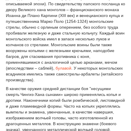
описываемой эпохи). По свидетельству папского посланца ко
двору Великого хана монголов – францисканского монаха
Иоанна ди Плано Карпини (XIII век) и венецианского купца и
путешественника Марко Поло (1254-1324) монгольские
стрелы, обычно с орлиным оперением, без особого труда
пробивали железную и даже стальную кольчугу. Каждый воин
монгольского войска имел в запасе несколько луков и
колчанов со стрелами. Монгольские воины были также
вооружены копьями с железными крючьями, наподобие
багров, для стаскивания противника с коня,
применявшимися с аналогичной целью арканами, мечом
(впоследствии – саблей),
булавой
. У некоторых монгольских
всадников имелись также самострелы-арбалеты (китайского
производства).
В качестве оружия средней дистанции боя "несущими
смерть Чингиз-Хана сынами» широко применялись копья и
дротики. Наконечники копий были ромбической, листовидной
и даже пламевидной формы. Часто на копьях укреплялись
вымпелы и знамена, увенчанные, в качестве навершия,
изображением волчьей головы, часто изготовленной из
драгоценных металлов. В конструкцию знамени (боевого
значка), увенчанного металлической волчьей головой,