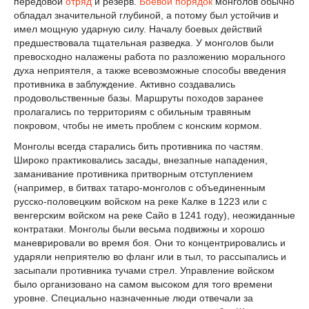
передовой
отряд
и резерв.
Боевой порядок
монголов обычно
обладал значительной глубиной, а потому был устойчив и
имел мощную ударную силу. Началу боевых действий
предшествовала тщательная разведка. У монголов были
превосходно налажены работа по разложению морального
духа неприятеля, а также всевозможные способы введения
противника в заблуждение. Активно создавались
продовольственные базы. Маршруты походов заранее
пролагались по территориям с обильным травяным
покровом, чтобы не иметь проблем с конским кормом.
Монголы всегда старались бить противника по частям.
Широко практиковались засады, внезапные нападения,
заманивание противника притворным отступлением
(например, в битвах татаро-монголов с объединенным
русско-половецким войском на реке Калке в 1223 или с
венгерским войском на реке Сайо в 1241 году), неожиданные
контратаки. Монголы были весьма подвижны и хорошо
маневрировали во время боя. Они то концентрировались и
ударяли неприятелю во фланг или в тыл, то рассыпались и
засыпали противника тучами стрел. Управление войском
было организовано на самом высоком для того времени
уровне. Специально назначенные люди отвечали за