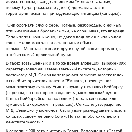
искусственным, псевдо-этнонимом "монголо-татары»;
почему, будет рассказано далее) державы стали и
территории, исконно принадлежащие китайцам (ханьцам).
"Они обогнали слух о себе. Потные, безбородые, с ночным
птичьим уханьем бросались они, не спрашивая, кто впереди.
Тело к телу и конь к коню, не давая подняться пыли из-под
копыт, ехали монголы, и остановить их было
нельзя....Монголы не знали других путей, кроме прямого, и
это был самый правильный путь».
В таких возвышенных и в то же время зловещих, выражениях
характеризовал наш замечательный писатель, историк и
востоковед М.Д. Семашко татаро-монгольских завоевателей
в своей исторической повести "Емшан», посвященной
мамелюкскому султану Египта - куману (половцу) Бейбарсу
(впрочем, по некоторым сведениям, мамелюкский султан
Египта Бейбарс был не половцем (то есть кипчаком, или
куманом), а черкесом – прим. авт.). Согласно утверждению
М.Д. Семашко, у монголов "были узкие равнодушные глаза, в
которых совсем не было бога». Но так ли обстояло дело в
действительности?
К середине XIII века в историю Земли Воплощения (Святой