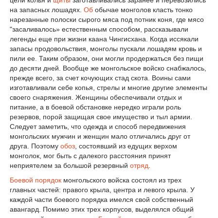
цели колья и
щиты
заготавливались заранее и перевозились
на запасных лошадях.
Об
обычае монголов класть тонко
нарезанные полоски сырого мяса под потник коня, где мясо
"засаливалось» естественным способом, рассказывали
легенды еще при жизни каана Чингисхана. Когда иссякали
запасы продовольствия, монголы пускали лошадям кровь и
пили ее. Таким образом, они могли продержаться без пищи
до десяти дней. Вообще же монгольское войско снабжалось,
прежде всего, за счет кочующих стад скота. Воины сами
изготавливали себе копья, стрелы и многие другие элементы
своего снаряжения. Женщины обеспечивали отдых и
питание, а в боевой обстановке нередко играли роль
резервов, порой защищая свое имущество и тыл армии.
Следует заметить, что одежда и способ передвижения
монгольских мужчин и женщин мало отличались друг от
друга. Поэтому
обоз
, состоявший из едущих верхом
монголок, мог быть с далекого расстояния принят
неприятелем за большой резервный
отряд
.
Боевой порядок
монгольского войска состоял из трех
главных частей: правого крыла, центра и левого крыла. У
каждой части боевого порядка имелся свой собственный
авангард. Помимо этих трех корпусов, выделялся общий