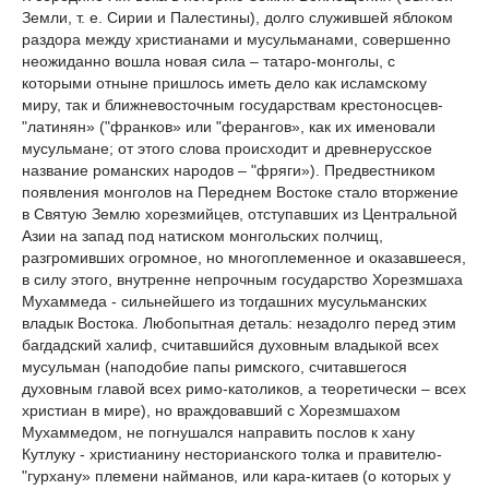
Земли, т. е. Сирии и Палестины), долго служившей яблоком
раздора между христианами и мусульманами, совершенно
неожиданно вошла новая сила – татаро-монголы, с
которыми отныне пришлось иметь дело как исламскому
миру, так и ближневосточным государствам крестоносцев-
"латинян» ("франков» или "ферангов», как их именовали
мусульмане; от этого слова происходит и древнерусское
название романских народов – "фряги»). Предвестником
появления монголов на Переднем Востоке стало вторжение
в Святую Землю хорезмийцев, отступавших из Центральной
Азии на запад под натиском монгольских полчищ,
разгромивших огромное, но многоплеменное и оказавшееся,
в силу этого, внутренне непрочным государство Хорезмшаха
Мухаммеда - сильнейшего из тогдашних мусульманских
владык Востока. Любопытная деталь: незадолго перед этим
багдадский халиф, считавшийся духовным владыкой всех
мусульман (наподобие папы римского, считавшегося
духовным главой всех римо-католиков, а теоретически – всех
христиан в мире), но враждовавший с Хорезмшахом
Мухаммедом, не погнушался направить послов к хану
Кутлуку - христианину несторианского толка и правителю-
"гурхану» племени найманов, или кара-китаев (о которых у