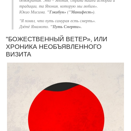
демократия. Это – Япония, страна нашей истории и
традиции, та Япония, которую мы любим».
Юкио Мисима.
"Гэкибун» ("Манифест»)
.
"Я понял, что путь самурая есть смерть».
Дзётё Ямамото.
"Путь Смерти».
"БОЖЕСТВЕННЫЙ ВЕТЕР», ИЛИ
ХРОНИКА НЕОБЪЯВЛЕННОГО
ВИЗИТА