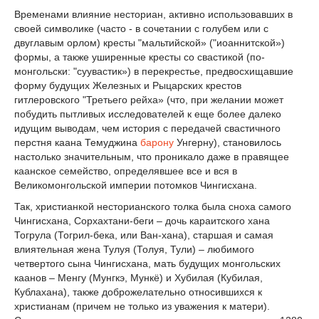
Временами влияние несториан, активно использовавших в
своей символике (часто - в сочетании с голубем или с
двуглавым орлом) кресты "мальтийской» ("иоаннитской»)
формы, а также уширенные кресты со свастикой (по-
монгольски: "суувастик») в перекрестье, предвосхищавшие
форму будущих Железных и Рыцарских крестов
гитлеровского "Третьего рейха» (что, при желании может
побудить пытливых исследователей к еще более далеко
идущим выводам, чем история с передачей свастичного
перстня каана Темуджина
барону
Унгерну), становилось
настолько значительным, что проникало даже в правящее
каанское семейство, определявшее все и вся в
Великомонгольской империи потомков Чингисхана.
Так, христианкой несторианского толка была сноха самого
Чингисхана, Сорхахтани-беги – дочь караитского хана
Тогрула (Тогрил-бека, или Ван-хана), старшая и самая
влиятельная жена Тулуя (Толуя, Тули) – любимого
четвертого сына Чингисхана, мать будущих монгольских
каанов – Менгу (Мунгкэ, Мункё) и Хубилая (Кубилая,
Кублахана), также доброжелательно относившихся к
христианам (причем не только из уважения к матери).