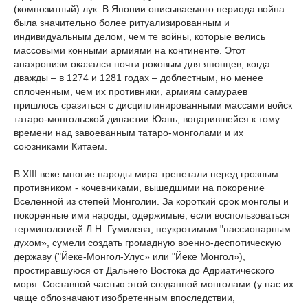
(композитный) лук. В Японии описываемого периода война
была значительно более ритуализированным и
индивидуальным делом, чем те войны, которые велись
массовыми конными армиями на континенте. Этот
анахронизм оказался почти роковым для японцев, когда
дважды – в 1274 и 1281 годах – доблестным, но менее
сплоченным, чем их противники, армиям самураев
пришлось сразиться с дисциплинированными массами войск
татаро-монгольской династии Юань, воцарившейся к тому
времени над завоеванным татаро-монголами и их
союзниками Китаем.
В XIII веке многие народы мира трепетали перед грозным
противником - кочевниками, вышедшими на покорение
Вселенной из степей Монголии. За короткий срок монголы и
покоренные ими народы, одержимые, если воспользоваться
терминологией Л.Н. Гумилева, неукротимым "пассионарным
духом», сумели создать громадную военно-деспотическую
державу ("Йеке-Монгол-Улус» или "Йеке Монгол»),
простиравшуюся от Дальнего Востока до Адриатического
моря. Составной частью этой созданной монголами (у нас их
чаще облозначают изобретенным впоследствии,