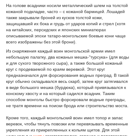
На голове всадники носили металлический шлем на толстой
кожаной подкладке, часто – с кожаной бармицей. Лошадей
также закрывали броней из кусков толстой кожи,
защищавшей их бока и грудь от ударов копий и стрел (хотя
на китайских, персидских и японских миниатюрах
описываемой эпохи татаро-монгольские боевые кони чаще
всего изображены без этой брони).
Из снаряжения каждый воин монгольской армии имел
небольшую палатку, два кожаных мешка-"турсука» (для воды
и для сухого творожного сыра), а также большой кожаный
круг с продеваемой по краям веревкой. Этот круг
предназначался для форсирования водных преград. В такой
круг обычно складывался весь скарб, затем круг затягивался
в виде большого мешка (бурдюка), который привязывался к
конскому хвосту и на который садился всадник. Таким
способом монголы быстро форсировали водные преграды,
не тратя времени на поиски брода или строительство моста.
Кроме того, каждый монгольский воин имел топор и запас
веревок, чтобы тянуть повозки или перевязывать временные
укрепления из прикрепленных к кольям щитов. Для этой