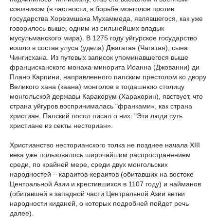
союзником (в частности, в борьбе монголов против
государства Хорезмшаха Мухаммеда, являвшегося, как уже
говорилось выше, одним из сильнейших владык
мусульманского мира). В 1275 году уйгурское государство
вошло в состав улуса (удела) Джагатая (Чагатая), сына
Чингисхана. Из путевых записок упоминавшегося выше
францисканского монаха-минорита Иоанна (Джованни) ди
Плано Карпини, направленного папским престолом ко двору
Великого хана (каана) монголов в тогдашнюю столицу
монгольской державы Каракорум (Харахорин), явствует, что
страна уйгуров воспринималась "франками», как страна
христиан. Папский посол писал о них: "Эти люди суть
христиане из секты несториан».
Христианство несторианского толка не позднее начала XIII
века уже пользовалось широчайшим распространением
среди, по крайней мере, среди двух монгольских
народностей – караитов-кераитов (обитавших на востоке
Центральной Азии и крестившихся в 1107 году) и найманов
(обитавшей в западной части Центральной Азии ветви
народности киданей, о которых подробней пойдет речь
далее).