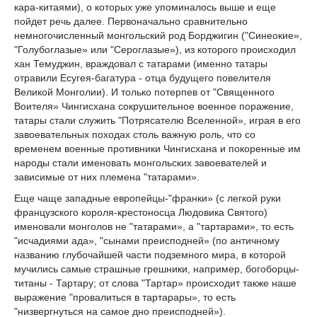
кара-китаями), о которых уже упоминалось выше и еще
пойдет речь далее. Первоначально сравнительно
немногочисленный монгольский род Борджигин ("Синеокие»,
"Голубоглазые» или "Сероглазые»), из которого происходил
хан Темуджин, враждовал с татарами (именно татары
отравили Есугея-багатура - отца будущего повелителя
Великой Монголии). И только потерпев от "Священного
Воителя» Чингисхана сокрушительное военное поражение,
татары стали служить "Потрясателю Вселенной», играя в его
завоевательных походах столь важную роль, что со
временем военные противники Чингисхана и покоренные им
народы стали именовать монгольских завоевателей и
зависимые от них племена "татарами».
Еще чаще западные европейцы-"франки» (с легкой руки
французского короля-крестоносца Людовика Святого)
именовали монголов не "татарами», а "тартарами», то есть
"исчадиями ада», "сынами преисподней» (по античному
названию глубочайшей части подземного мира, в которой
мучились самые страшные грешники, например, богоборцы-
титаны - Тартару; от слова "Тартар» происходит также наше
выражение "провалиться в тартарары», то есть
"низвергнуться на самое дно преисподней»).