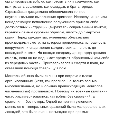
организовывать войска, как готовить их к сражению, как
выигрывать сражения, как осаждать и брать города.
Строжайшая дисциплина обеспечивала точное,
неукоснительное выполнение приказов. Непослушание или
ненадлежащее исполнение полученного приказа либо
должностных инструкций (выражаясь современным языком)
каралось самым суровым образом, вплоть до смертной
казни. Перед каждым выступлением обязательно
производился смотр, на котором проверялась исправность
вооружения и снаряжения каждого воина – вплоть до
последней иголки. На походе всаднику арьергарда грозила
смерть, если он не поднимет предмет, оброненный кем-либо
из передовых частей. Приговаривался к смерти и воин, не
оказавший помощи товарищу в бою.
Монголы обычно были сильны при встрече с плохо
организованным (хотя, как правило, не только весьма
многочисленным, но и обычно превосходящим монголов
численностью) противником. Поэтому их военные кампании
часто характеризовались, как войны без сражений, а
сражения – без потерь. Одной из причин уклонения
монголов от генеральных сражений была малорослость их
лошадей, что было очень невыгодно при прямых