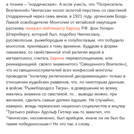
а точнее – "нордическая». А если учесть, что "Потрясатель
Вселенной» Чингисхан носил золотой перстень со свастикой
(подаренный через семь веков, в 1921 году, ургинским Богдо-
Ламой освободителю Монголии от китайской оккупации
русскому
генерал-лейтенанту
барону
Р.Ф. фон Унгерн-
Штернбергу, который был, подобно Чингисхану,
русоволосым, рыжебородым и голубоглазым, что побудило
монголов, принявших к тому времени, буддизм в форме
ламаизма, со свойственной этой религии верой в
метампсихоз, считать
барона
перевоплощением, или
реинкарнацией, своего знаменитого "Священного Воителя»),
что из священнослужителей всех конфессий монголы
проводили "политику религиозной дискриминации» только в
отношении иудейских раввинов, что, по некоторым данным,
в войске "Рыжебородого Тигра», в довершение ко всему,
имелись знамена со свастикой, то... выводы можно, при
желании, сделать самые далеко идущие. Не случайно,
наверно, вождь германских национал-социалистов и кнцлер
"Третьего рейха» Адольф Гитлер как-то заметил, что
"Чингисхан, несомненно, был арийцем, иначе он не был бы
таким победоносным»! Но это так, к слову...