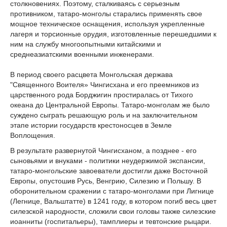
столкновениях. Поэтому, сталкиваясь с серьезным
противником, татаро-монголы старались применять свое
мощное техническое оснащения, используя укрепленные
лагеря и торсионные орудия, изготовленные перешедшими к
ним на службу многоопытными китайскими и
среднеазиатскими военными инженерами.
В период своего расцвета Монгольская держава
"Священного Воителя» Чингисхана и его преемников из
царственного рода Борджигин простиралась от Тихого
океана до Центральной Европы. Татаро-монголам же было
суждено сыграть решающую роль и на заключительном
этапе истории государств крестоносцев в Земле
Воплощения.
В результате развернутой Чингисханом, а позднее - его
сыновьями и внуками - политики неудержимой экспансии,
татаро-монгольские завоеватели достигли даже Восточной
Европы, опустошив Русь, Венгрию, Силезию и Польшу. В
оборонительном сражении с татаро-монголами при Лигнице
(Легнице, Вальштатте) в 1241 году, в котором погиб весь цвет
силезской народности, сложили свои головы также силезские
иоанниты (госпитальеры), тамплиеры и тевтонские рыцари.