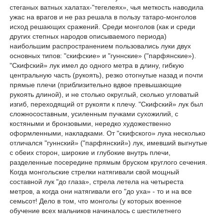
стеганых ватных халатах-"тегелеях», чья меткость наводила
ужас на врагов и не раз решала в пользу татаро-монголов
исход решающих сражений. Среди монголов (как и среди
других степных народов описываемого периода)
наибольшим распространением пользовались луки двух
основных типов: "скифские» и "гуннские» ("парфянские»).
"Скифский» лук имел до одного метра в длину, гибкую
центральную часть (рукоять), резко отогнутые назад и почти
прямые плечи (приблизительно вдвое превышающие
рукоять длиной), и не столько округлый, сколько угловатый
изгиб, переходящий от рукояти к плечу. "Скифский» лук был
сложносоставным, усиленным пучками сухожилий, с
костяными и бронзовыми, нередко художественно
оформленными, накладками. От "скифского» лука несколько
отличался "гуннский» ("парфянский») лук, имевший выгнутые
с обеих сторон, широкие и глубокие внутрь плечи,
разделенные посередине прямым бруском круглого сечения.
Когда монгольские стрелки натягивали свой мощный
составной лук "до глаза», стрела летела на четыреста
метров, а когда они натягивали его "до уха» - то и на все
семьсот! Дело в том, что монголы (у которых военное
обучение всех мальчиков начиналось с шестилетнего