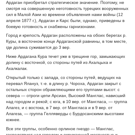
Ардаган приобретал стратегическое значение. Поэтому, не
смотря на совершенную неготовность турецких вооруженных
сил в Малой Азии ко времени объявления нами войны (12
апреля 1877 г.), Ардаган и Карс были, однако, приведены в
боевую готовность и снабжены гарнизонами.
Город и крепость Ардаган расположены на обоих берегах р.
Куры, в восточном конце Ардаганской равнины, в том месте,
где долина суживается до 3 вер.
Ниже Ардагана Кура течет уже в трещине гор, замыкающих
долину с восточной, со стороны путей из Ахалцыха и
Ахалкалак.
Открытый только с запада, со стороны путей, ведущих на
перевал Ялануз, т.-е. в длину р. Чороха, Ардаган закрыт с
остальных сторон обрамляющими его группами высот: с
севера — отроги цепи Арсиан, Высокий Манглас, нависший
над городом и рекой; с юга, в 10 вер. от Мангласа, — группа
Алагез, и с востока, в 7 вер. от Мангласа и в 9 вер. от
Алагеза, — группа Гелляверды с Бурдосанскими высотами
южнее.
Все эти группы, особенно орлиное гнездо — Манглас,
господствуют над городом и окружающей местностью и