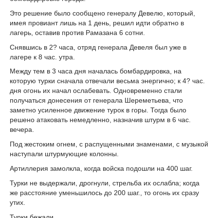
Это решение было сообщено генералу Девелю, который,
имея провиант лишь на 1 день, решил идти обратно в
лагерь, оставив против Рамазана 6 сотни.
Снявшись в 2? часа, отряд генерала Девеля был уже в
лагере к 8 час. утра.
Между тем в 3 часа дня началась бомбардировка, на
которую турки сначала отвечали весьма энергично; к 4? час.
дня огонь их начал ослабевать. Одновременно стали
получаться донесения от генерала Шереметьева, что
заметно усиленное движение турок в горы. Тогда было
решено атаковать немедленно, назначив штурм в 6 час.
вечера.
Под жестоким огнем, с распущенными знаменами, с музыкой
наступали штурмующие колонны.
Артиллерия замолкла, когда войска подошли на 400 шаг.
Турки не выдержали, дрогнули, стрельба их ослабла; когда
же расстояние уменьшилось до 200 шаг., то огонь их сразу
утих.
Турки бежали.