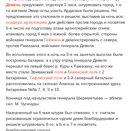
Девель
предложил: отдохнув 3 часа, штурмовать город, т. к.
со взятием Эмир-оглы участь Ардагана была решена. Но
предложение это отклонили и решили: выставив за ночь всю
осадную артиллерию
для действия против города и посвятив
5-е число на подготовку атаки артиллерийским огнем,
атаковать город 6 мая с южной, более открытой, стороны
войсками генерала
Геймана
и демонстрировать с севера,
против Рамазана, войсками генерала Девеля.
Во исполнение этого в ночь на 5-е на занятых высотах были
построены батареи, а к утру отряд генерала Девеля
перешел на левый берег р. Куры к Рамазану; на его же
место стали Эриванский
полк
и
Бакинский полк
с 2
батареями;
Тифлисский полк
и 3-й саперный батальон
расположились на склонах Алагеза за построенными здесь
батареями №№ 7, 8, 9 и 10.
Конница под начальством генерала Шереметьева — вблизи
сел. М. Чугнчуры.
Назначенный на 6 мая штурм был отменен, т. к. считали
рискованным ограничиться одним днем бомбардировки и
решили штурмовать 8-го, а 6-е и 7-е посвятить
бомбардировке города.