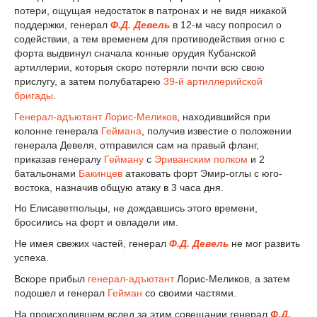
потери, ощущая недостаток в патронах и не видя никакой
поддержки, генерал
Ф.Д. Девель
в 12-м часу попросил о
содействии, а тем временем для противодействия огню с
форта выдвинул сначала конные орудия Кубанской
артиллерии, которыя скоро потеряли почти всю свою
прислугу, а затем полубатарею
39-й артиллерийской
бригады
.
Генерал-адъютант
Лорис-Меликов
, находившийся при
колонне генерала
Геймана
, получив известие о положении
генерала Девеля, отправился сам на правый фланг,
приказав генералу
Гейману
с
Эриванским полком
и 2
батальонами
Бакинцев
атаковать форт Эмир-оглы с юго-
востока, назначив общую атаку в 3 часа дня.
Но Елисаветпольцы, не дождавшись этого времени,
бросились на форт и овладели им.
Не имея свежих частей, генерал
Ф.Д. Девель
не мог развить
успеха.
Вскоре прибыл
генерал-адъютант
Лорис-Меликов, а затем
подошел и генерал
Гейман
со своими частями.
На происходившем вслед за этим совещании генерал
Ф.Д.