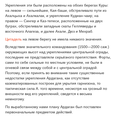
Укрепления эти были расположены на обоих берегах Куры:
на левом — сильнейшее, Кая-баши, обстреливало пути из
Ахалцыха и Ахалкалак, и укрепление Кудиан-чаир; на
правом — Сингер и Каз-тепеси, расположенные на двух
буграх, обстреливали западные скаты Гелляверды и
восточного Алагеза, и далее Ахали, Дюз и Мехраб.
Цитадель
на левом берегу не имела никакого значения.
Вследствие значительного командования (1500—2000 саж.)
окружающих высот над укреплениями центральной ограды,
последние не представляли серьёзного препятствия. Форты,
сами по себе сильные по местным условиям, не были в
огневой связи между собой и с центральной оградой.
Поэтому, если принять во внимание такие существенные
недостатки укрепления Ардагана, как отсутствие
казематированных построек для укрытия гарнизона, то
тактическая сила А. того времени, несмотря на грозный по
внешности вид его укреплений, сведется к весьма
немногому.
По выработанному нами плану Ардаган был поставлен
первоначальным предметом действий.