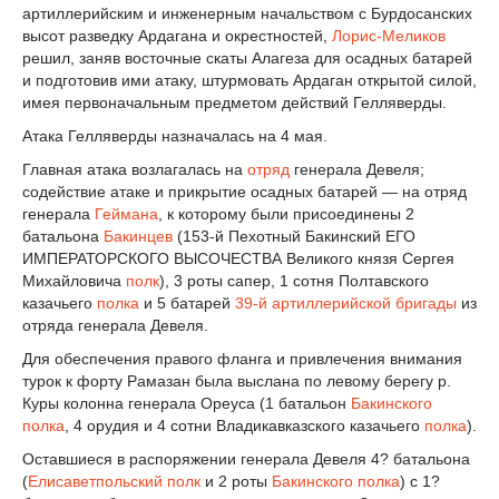
артиллерийским и инженерным начальством с Бурдосанских
высот разведку Ардагана и окрестностей,
Лорис-Меликов
решил, заняв восточные скаты Алагеза для осадных батарей
и подготовив ими атаку, штурмовать Ардаган открытой силой,
имея первоначальным предметом действий Гелляверды.
Атака Гелляверды назначалась на 4 мая.
Главная атака возлагалась на
отряд
генерала Девеля;
содействие атаке и прикрытие осадных батарей — на отряд
генерала
Геймана
, к которому были присоединены 2
батальона
Бакинцев
(153-й Пехотный Бакинский ЕГО
ИМПЕРАТОРСКОГО ВЫСОЧЕСТВА Великого князя Сергея
Михайловича
полк
), 3 роты сапер, 1 сотня Полтавского
казачьего
полка
и 5 батарей
39-й артиллерийской бригады
из
отряда генерала Девеля.
Для обеспечения правого фланга и привлечения внимания
турок к форту Рамазан была выслана по левому берегу р.
Куры колонна генерала Ореуса (1 батальон
Бакинского
полка
, 4 орудия и 4 сотни Владикавказского казачьего
полка
).
Оставшиеся в распоряжении генерала Девеля 4? батальона
(
Елисаветпольский полк
и 2 роты
Бакинского полка
) с 1?