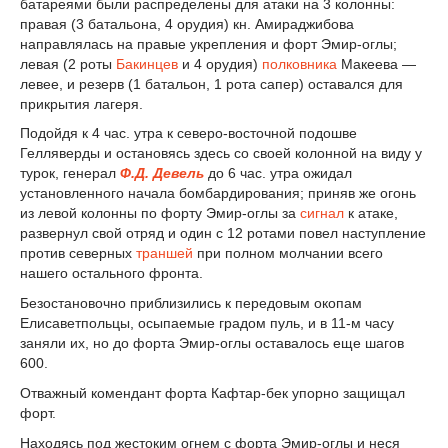
батареями были распределены для атаки на 3 колонны:
правая (3 батальона, 4 орудия) кн. Амираджибова
направлялась на правые укрепления и форт Эмир-оглы;
левая (2 роты
Бакинцев
и 4 орудия)
полковника
Макеева —
левее, и резерв (1 батальон, 1 рота сапер) оставался для
прикрытия лагеря.
Подойдя к 4 час. утра к северо-восточной подошве
Гелляверды и остановясь здесь со своей колонной на виду у
турок, генерал
Ф.Д. Девель
до 6 час. утра ожидал
установленного начала бомбардирования; приняв же огонь
из левой колонны по форту Эмир-оглы за
сигнал
к атаке,
развернул свой отряд и один с 12 ротами повел наступление
против северных
траншей
при полном молчании всего
нашего остального фронта.
Безостановочно приблизились к передовым окопам
Елисаветпольцы, осыпаемые градом пуль, и в 11-м часу
заняли их, но до форта Эмир-оглы оставалось еще шагов
600.
Отважный комендант форта Кафтар-бек упорно защищал
форт.
Находясь под жестоким огнем с форта Эмир-оглы и неся