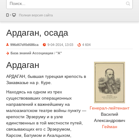
Полная версия сайта
Ардаган, осада
996d67df0d686ca
9-04-2014, 13:03
4 604
База знаний Ассоциации
/
"А"
Ардаган
АРДАГАН, бывшая турецкая крепость в
Закавказье на р. Куре.
Находясь на одном из трех
существовавших операционных
направлений к важнейшему на
Генерал-лейтенант
малоазиатском театре войны пункту —
Василий
крепости Эрзеруму и в узле
Александрович
единственных в той местности путей,
Гейман
связывающих его с Эрзерумом,
Карсом, Батумом и Ахалцыхом,