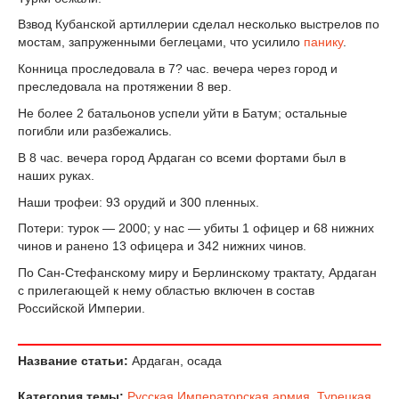
Взвод Кубанской артиллерии сделал несколько выстрелов по
мостам, запруженными беглецами, что усилило
панику
.
Конница проследовала в 7? час. вечера через город и
преследовала на протяжении 8 вер.
Не более 2 батальонов успели уйти в Батум; остальные
погибли или разбежались.
В 8 час. вечера город Ардаган со всеми фортами был в
наших руках.
Наши трофеи: 93 орудий и 300 пленных.
Потери: турок — 2000; у нас — убиты 1 офицер и 68 нижних
чинов и ранено 13 офицера и 342 нижних чинов.
По Сан-Стефанскому миру и Берлинскому трактату, Ардаган
с прилегающей к нему областью включен в состав
Российской Империи.
Название статьи:
Ардаган, осада
Категория темы:
Русская Императорская армия
,
Турецкая