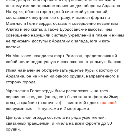
поэтому имели огромное значение для обороны Ардагана.
Но турки, обнеся город целой системой укреплений,
составивших внутреннюю ограду, и вынеся форты на
Манглас и Гелляверды, оставили совершенно незанятым
Алагез и его скаты, а также Бурдосанские высоты, чем
совершенно нарушили систему укреплений в плане и ничем
не прикрыли доступы к Ардагану с запада, юга и юго-
востока.
На Мангласе находился форт Рамазан, представлявший
собой почти недоступную и совершенно отдельную башню.
Имея назначение обстреливать ущелье Куры к востоку от
Ардагана, он не имел ни одного орудия, направленного в
сторону города.
Укрепления Гелляверды были расположены на трех
вершинах: средняя (западная) была занята фортом Эмир-
оглы, а крайние (восточные) — системой одних
траншей
:
вооруженных — 8 пушками и 2 мортирами.
Центральная ограда состояла из ряда укреплений,
связанных траншеями, и имела на всем фронте до 50
орудий.