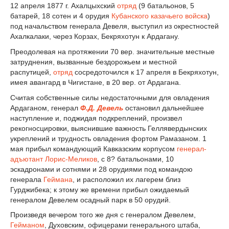
12 апреля 1877 г. Ахалцыхский
отряд
(9 батальонов, 5
батарей, 18 сотен и 4 орудия
Кубанского казачьего войска
)
под начальством генерала Девеля, выступил из окрестностей
Ахалкалаки, через Корзах, Бекряхотун к Ардагану.
Преодолевая на протяжении 70 вер. значительные местные
затруднения, вызванные бездорожьем и местной
распутицей,
отряд
сосредоточился к 17 апреля в Бекряхотун,
имея авангард в Чигистане, в 20 вер. от Ардагана.
Считая собственные силы недостаточными для овладения
Ардаганом, генерал
Ф.Д. Девель
остановил дальнейшее
наступление и, поджидая подкреплений, произвел
рекогносцировки, выяснившие важность Геллявердынских
укреплений и трудность овладения фортом Рамазаном. 1
мая прибыл командующий Кавказским корпусом
генерал-
адъютант
Лорис-Меликов
, с 8? батальонами, 10
эскадронами и сотнями и 28 орудиями под командою
генерала
Геймана
, и расположил их лагерем близ
Гурджибека; к этому же времени прибыл ожидаемый
генералом Девелем осадный парк в 50 орудий.
Произведя вечером того же дня с генералом Девелем,
Гейманом
, Духовским, офицерами генерального штаба,