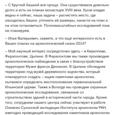
– С Круглой башней всё проще. Она существовала довольно
долго и есть на планах монастыря XVIII века. Куски кладки
видны и сейчас, наша задача – расчистить место, где
находилась башня, уточнить её размеры, нанести на план и
на этом остановиться. Полномасштабных исследований пока
не планируем.
– Илья Валерьевич, скажите, а что ещё интересного есть в
Ваших планах на археологический сезон-2014?
– Мой научный интерес сосредоточен здесь – в Кириллове,
Ферапонтове, Цыпине. В Ферапонтове мы также производим
археологическое наблюдение в связи с благоустройством
территории Музея фресок Дионисия. В Цыпине обследуем
территорию под музей деревянного зодчества, который
планируется создать – ищем памятники археологии,
пытаемся определить местоположение первоначальной
Ильинской церкви. Также в Вологде мы проводим охранные
археологические исследования, связанные со
строительством зданий в исторической части города. Кроме
того, сотрудники нашего центра сейчас участвуют в работе
Онежско-Сухонской экспедиции Института археологии РАН,
ежегодно проводящей исследования памятников археологии