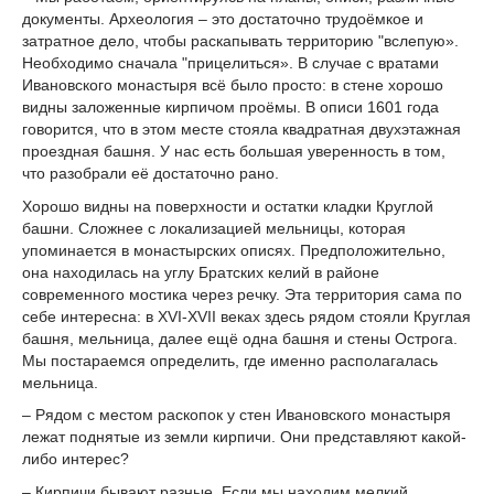
документы. Археология – это достаточно трудоёмкое и
затратное дело, чтобы раскапывать территорию "вслепую».
Необходимо сначала "прицелиться». В случае с вратами
Ивановского монастыря всё было просто: в стене хорошо
видны заложенные кирпичом проёмы. В описи 1601 года
говорится, что в этом месте стояла квадратная двухэтажная
проездная башня. У нас есть большая уверенность в том,
что разобрали её достаточно рано.
Хорошо видны на поверхности и остатки кладки Круглой
башни. Сложнее с локализацией мельницы, которая
упоминается в монастырских описях. Предположительно,
она находилась на углу Братских келий в районе
современного мостика через речку. Эта территория сама по
себе интересна: в XVI-XVII веках здесь рядом стояли Круглая
башня, мельница, далее ещё одна башня и стены Острога.
Мы постараемся определить, где именно располагалась
мельница.
– Рядом с местом раскопок у стен Ивановского монастыря
лежат поднятые из земли кирпичи. Они представляют какой-
либо интерес?
– Кирпичи бывают разные. Если мы находим мелкий