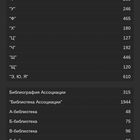
"У"
246
"Ф"
465
"Х"
180
"Ц"
127
"Ч"
192
"Ш"
446
"Щ"
120
"Э, Ю, Я"
610
Библиография Ассоциации
315
"Библиотека Ассоциации"
1944
А-библиотека
48
Б-библиотека
75
В-библиотека
96