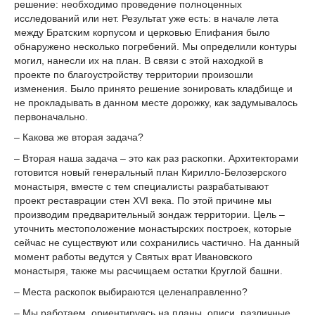
решение: необходимо проведение полноценных
исследований или нет. Результат уже есть: в начале лета
между Братским корпусом и церковью Епифания было
обнаружено несколько погребений. Мы определили контуры
могил, нанесли их на план. В связи с этой находкой в
проекте по благоустройству территории произошли
изменения. Было принято решение зонировать кладбище и
не прокладывать в данном месте дорожку, как задумывалось
первоначально.
– Какова же вторая задача?
– Вторая наша задача – это как раз раскопки. Архитекторами
готовится новый генеральный план Кирилло-Белозерского
монастыря, вместе с тем специалисты разрабатывают
проект реставрации стен XVI века. По этой причине мы
производим предварительный зондаж территории. Цель –
уточнить местоположение монастырских построек, которые
сейчас не существуют или сохранились частично. На данный
момент работы ведутся у Святых врат Ивановского
монастыря, также мы расчищаем остатки Круглой башни.
– Места раскопок выбираются целенаправленно?
– Мы работаем, ориентируясь на планы, описи, различные