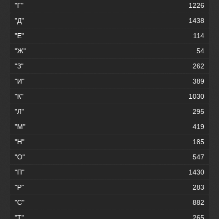
"Г"
1226
"Д"
1438
"Е"
114
"Ж"
54
"З"
262
"И"
389
"К"
1030
"Л"
295
"М"
419
"Н"
185
"О"
547
"П"
1430
"Р"
283
"С"
882
"Т"
265