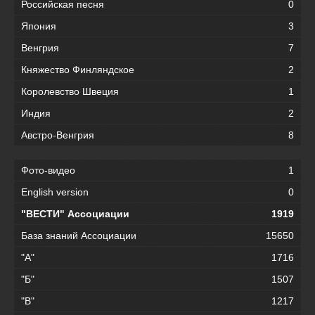
Российская песня
0
Япония
3
Венгрия
7
Княжество Финляндское
2
Королевство Швеция
1
Индия
2
Австро-Венгрия
8
Фото-видео
1
English version
0
"ВЕСТИ" Ассоциации
1919
База знаний Ассоциации
15650
"А"
1716
"Б"
1507
"В"
1217