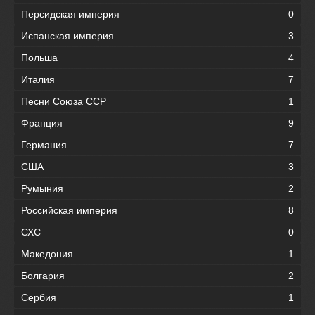
Персидская империя
0
Испанская империя
3
Польша
4
Италия
7
Песни Союза ССР
1
Франция
9
Германия
7
США
3
Румыния
2
Российская империя
8
СХС
0
Македония
1
Болгария
2
Сербия
1