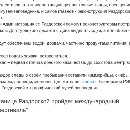
ллективов, в том числе танцующих восточные танцы, посещени
музея-заповедника, и самое главное - реконструкция Раздорско
г.
и Администрация ст. Раздорской помогут реконструкторам постр
кой. Для турецкого десанта с Дона выделят лодки, а для обоза -
дут обеспечены водой, дровами, частично продуктами питания, а
спел подать заявки, поторопиться.
ая – первая столица донского казачества, до 1622 года центр в
аздор следы о своём пребывании оставили киммерийцы, скифы,
 хазары, половцы, монголы. Для жителей
станицы
Раздорской РЭ
а Раздорский этнографический музей-заповедник.
станице Раздорской пройдет международный
фестиваль"