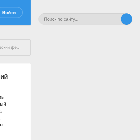
Войти
фестиваль
кий
ль
ный
а
.
бы