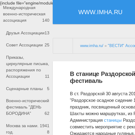
{include file="engine/modules/saperu/head.php"}
Международная
WWW.IMHA.RU
военно-историческая
ассоциация
140
Друзья Ассоциации
13
Совет Ассоциации
25
www.imha.ru/
»
"ВЕСТИ" Ассо
Приказы,
циркулярные письма,
распоряжения по
В станице Раздорско
Ассоциации
11
фестиваль
Сценарные планы
5
В ст. Раздорской 30 августа 2
"Раздорское осадное сидение 
Военно-исторический
праздник, посвященный осно
фестиваль "ДЕНЬ
Шахты можно маршрутках, из Р
БОРОДИНА"
62
Администрация
станицы
Раздо
Москва за нами. 1941
совместить мероприятие с рек
год.
8
Ожидаются народные гулянья,