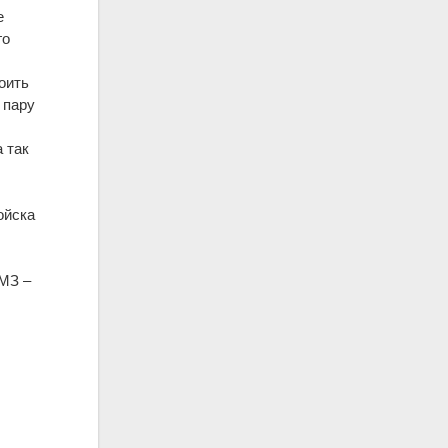
е
го
оить
 пару
 так
ойска
МЗ –