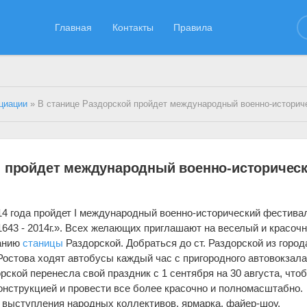
Главная
Контакты
Правила
циации
» В станице Раздорской пройдет международный военно-исторический 
й пройдет международный военно-историчес
014 года пройдет I международный военно-исторический фестива
1643 - 2014г.». Всех желающих приглашают на веселый и красоч
ванию
станицы
Раздорской. Добраться до ст. Раздорской из город
остова ходят автобусы каждый час с пригородного автовокзала
рской перенесла свой праздник с 1 сентября на 30 августа, что
онструкцией и провести все более красочно и полномасштабно.
 выступления народных коллективов, ярмарка, файер-шоу,