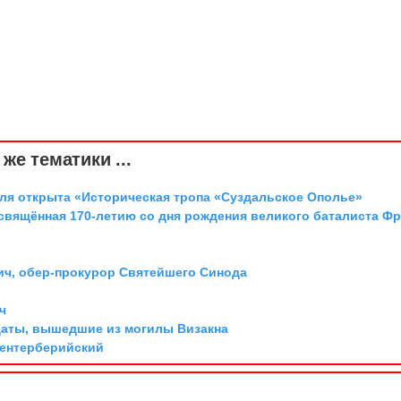
же тематики ...
аля открыта «Историческая тропа «Суздальское Ополье»
освящённая 170-летию со дня рождения великого баталиста Ф
ич, обер-прокурор Святейшего Синода
ч
даты, вышедшие из могилы Визакна
Кентерберийский