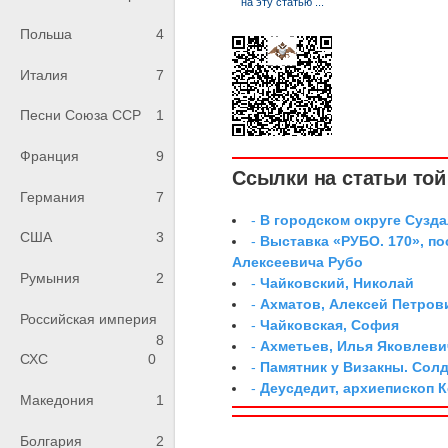
Польша
4
Италия
7
Песни Союза ССР
1
Франция
9
Ссылки на статьи той 
Германия
7
-
В городском округе Сузд
США
3
-
Выставка «РУБО. 170», п
Алексеевича Рубо
Румыния
2
-
Чайковский, Николай
-
Ахматов, Алексей Петров
Российская империя
-
Чайковская, София
8
-
Ахметьев, Илья Яковлеви
СХС
0
-
Памятник у Визакны. Сол
-
Деусдедит, архиепископ 
Македония
1
Болгария
2