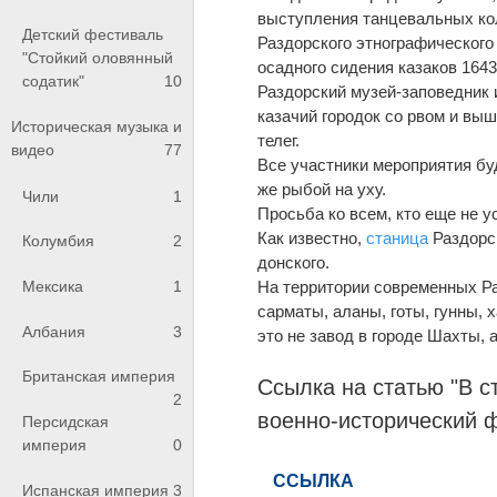
выступления танцевальных ко
Детский фестиваль
Раздорского этнографического 
"Стойкий оловянный
осадного сидения казаков 1643 
содатик"
10
Раздорский музей-заповедник 
казачий городок со рвом и выш
Историческая музыка и
телег.
видео
77
Все участники мероприятия бу
же рыбой на уху.
Чили
1
Просьба ко всем, кто еще не у
Как известно,
станица
Раздорск
Колумбия
2
донского.
На территории современных Р
Мексика
1
сарматы, аланы, готы, гунны,
Албания
3
это не завод в городе Шахты, 
Британская империя
Ссылка на статью "В 
2
военно-исторический 
Персидская
империя
0
Испанская империя
3