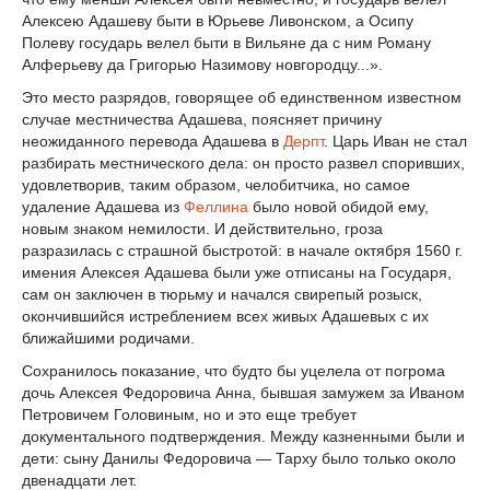
Алексею Адашеву быти в Юрьеве Ливонском, а Осипу
Полеву государь велел быти в Вильяне да с ним Роману
Алферьеву да Григорью Назимову новгородцу...».
Это место разрядов, говорящее об единственном известном
случае местничества Адашева, поясняет причину
неожиданного перевода Адашева в
Дерпт
. Царь Иван не стал
разбирать местнического дела: он просто развел споривших,
удовлетворив, таким образом, челобитчика, но самое
удаление Адашева из
Феллина
было новой обидой ему,
новым знаком немилости. И действительно, гроза
разразилась с страшной быстротой: в начале октября 1560 г.
имения Алексея Адашева были уже отписаны на Государя,
сам он заключен в тюрьму и начался свирепый розыск,
окончившийся истреблением всех живых Адашевых с их
ближайшими родичами.
Сохранилось показание, что будто бы уцелела от погрома
дочь Алексея Федоровича Анна, бывшая замужем за Иваном
Петровичем Головиным, но и это еще требует
документального подтверждения. Между казненными были и
дети: сыну Данилы Федоровича — Тарху было только около
двенадцати лет.