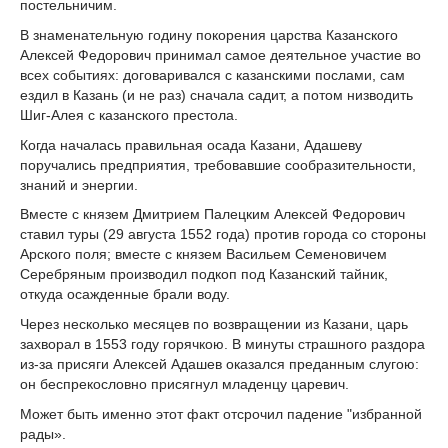
постельничим.
В знаменательную годину покорения царства Казанского
Алексей Федорович принимал самое деятельное участие во
всех событиях: договаривался с казанскими послами, сам
ездил в Казань (и не раз) сначала садит, а потом низводить
Шиг-Алея с казанского престола.
Когда началась правильная осада Казани, Адашеву
поручались предприятия, требовавшие сообразительности,
знаний и энергии.
Вместе с князем Дмитрием Палецким Алексей Федорович
ставил туры (29 августа 1552 года) против города со стороны
Арского поля; вместе с князем Васильем Семеновичем
Серебряным производил подкоп под Казанский тайник,
откуда осажденные брали воду.
Через несколько месяцев по возвращении из Казани, царь
захворал в 1553 году горячкою. В минуты страшного раздора
из-за присяги Алексей Адашев оказался преданным слугою:
он беспрекословно присягнул младенцу царевич.
Может быть именно этот факт отсрочил падение "избранной
рады».