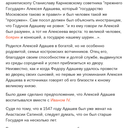
архиепископу Станиславу Карнковскому советника "прежнего
Государя» Алексея Адашева, который "государство
Московское таково ж правил» и был человек такой же
"просужен». Сам посол должен был объяснить иностранцам,
что Годунов Адашеву не ровня: "и яз ему говори ли Алексей
был разумен, а тот не Алексеева верста: то великой человек,
боярин
и конюшей, а государю нашему шурин...».
Родился Алексей Адашев в богатой, но не особенно
родовитой, семье костромских вотчинников. Отец его,
благодаря своим способностям и долгой службе, выдвинулся
из среды сородичей и успел приблизиться ко двору.
Неизвестно, как и когда Федору Адашеву удалось провести
во дворец своих сыновей, но первые же упоминания Алексея
Адашева в источниках говорят об его близости к юному
великому князю.
Было даже сделано предположение, что Алексей Адашев
воспитывался вместе с
Иваном IV
.
Судя по тому, что в 1547 году Адашев был уже женат на
Анастасии Сатиной, следует думать, что он был старше
Государя на несколько лет.