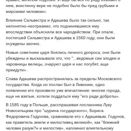
нем, воистинну вере не подобно было бы пред грубыми и
мирскими человеки».
Влияние Сильвестра и Адашева было так сильно, так
непонятно-неотразимо, что подчинявшиеся ему
впоследствии объясняли все чародейством. При опале,
постигшей Сильвестра и Адашева в 1560 году, они были
осуждены заочно.
Новые советники царя боялись личного допроса; они были
убеждены и высказывали это, что "...ведомые сии злодеи и
чаровницы велицы, очаруют царя и нас погубят, аще
приидути».
Слава Адашева распространилась за пределы Московского
государства. Когда он послан был в Ливонию, одно
появлении его произвело уже впечатление: многие города,
еще не взятые, хотели поддаться ему "его ради доброты».
В 1585 году в Польше, расспрашивая посланника Луку
Новосильцева про "шурина государского», Бориса
Федоровича Годунова, сравнивали его с Адашевым. Годунов,
как правитель земли и милостивец великой», как "ближней
человек разум?н и милостив», напомнил влиятельному