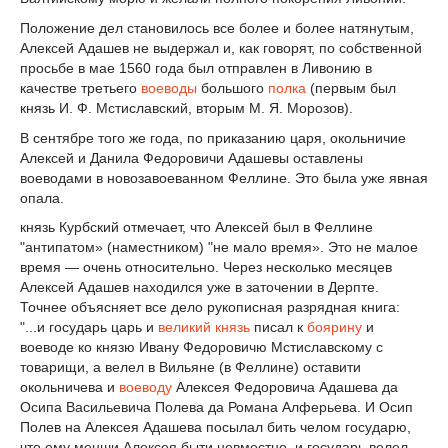
Положение дел становилось все более и более натянутым,
Алексей Адашев не выдержал и, как говорят, по собственной
просьбе в мае 1560 года был отправлен в Ливонию в
качестве третьего
воеводы
большого
полка
(первым был
князь И. Ф. Мстиславский, вторым М. Я. Морозов).
В сентябре того же года, по приказанию царя, окольничие
Алексей и Данила Федоровичи Адашевы оставлены
воеводами в новозавоеванном Феллине. Это была уже явная
опала.
князь Курбский отмечает, что Алексей был в Феллине
"антипатом» (наместником) "не мало время». Это не малое
время — очень относительно. Через несколько месяцев
Алексей Адашев находился уже в заточении в Дерпте.
Точнее объясняет все дело рукописная разрядная книга:
"...и государь царь и
великий князь
писал к
боярину
и
воеводе ко князю Ивану Федоровичю Мстиславскому с
товарищи, а велел в Вильяне (в Феллине) оставити
окольничева и
воеводу
Алексея Федоровича Адашева да
Осипа Васильевича Полева да Романа Алферьева. И Осип
Полев на Алексея Адашева посылал бить челом государю,
что ему менши Алексея быти невместно, и государь велел