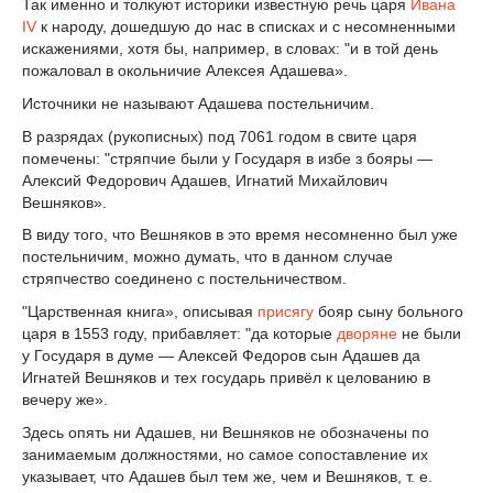
Так именно и толкуют историки известную речь царя
Ивана
IV
к народу, дошедшую до нас в списках и с несомненными
искажениями, хотя бы, например, в словах: "и в той день
пожаловал в окольничие Алексея Адашева».
Источники не называют Адашева постельничим.
В разрядах (рукописных) под 7061 годом в свите царя
помечены: "стряпчие были у Государя в избе з бояры —
Алексий Федорович Адашев, Игнатий Михайлович
Вешняков».
В виду того, что Вешняков в это время несомненно был уже
постельничим, можно думать, что в данном случае
стряпчество соединено с постельничеством.
"Царственная книга», описывая
присягу
бояр сыну больного
царя в 1553 году, прибавляет: "да которые
дворяне
не были
у Государя в думе — Алексей Федоров сын Адашев да
Игнатей Вешняков и тех государь привёл к целованию в
вечеру же».
Здесь опять ни Адашев, ни Вешняков не обозначены по
занимаемым должностями, но самое сопоставление их
указывает, что Адашев был тем же, чем и Вешняков, т. е.