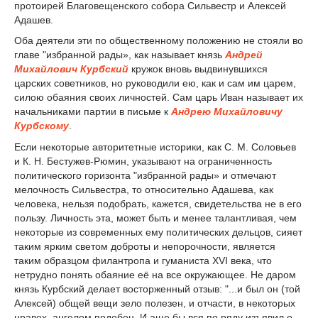
протоирей Благовещенского собора Сильвестр и Алексей
Адашев.
Оба деятели эти по общественному положению не стояли во
главе "избранной рады», как называет князь
Андрей
Михайлович Курбский
кружок вновь выдвинувшихся
царских советников, но руководили ею, как и сам им царем,
силою обаяния своих личностей. Сам царь Иван называет их
начальниками партии в письме к
Андрею Михайловичу
Курбскому
.
Если некоторые авторитетные историки, как С. М. Соловьев
и К. Н. Бестужев-Рюмин, указывают на ограниченность
политического горизонта "избранной рады» и отмечают
мелочность Сильвестра, то относительно Адашева, как
человека, нельзя подобрать, кажется, свидетельства не в его
пользу. Личность эта, может быть и менее талантливая, чем
некоторые из современных ему политических дельцов, сияет
таким ярким светом доброты и непорочности, является
таким образцом филантропа и гуманиста XVI века, что
нетрудно понять обаяние её на все окружающее. Не даром
князь Курбский делает восторженный отзыв: "...и был он (той
Алексей) общей вещи зело полезен, и отчасти, в некоторых
нравех, ангелом подобен. И аще бы вся по ряду изъявил о