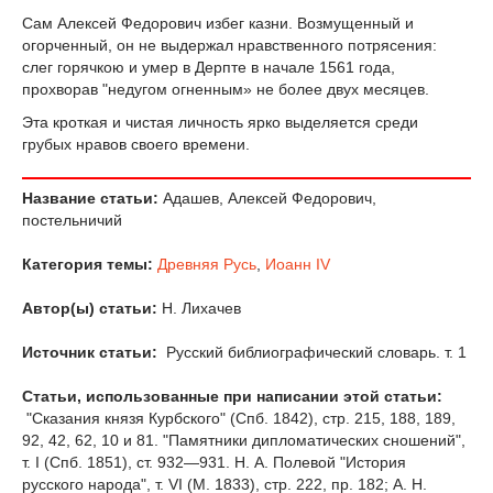
Сам Алексей Федорович избег казни. Возмущенный и
огорченный, он не выдержал нравственного потрясения:
слег горячкою и умер в Дерпте в начале 1561 года,
прохворав "недугом огненным» не более двух месяцев.
Эта кроткая и чистая личность ярко выделяется среди
грубых нравов своего времени.
Название статьи:
Адашев, Алексей Федорович,
постельничий
Категория темы:
Древняя Русь
,
Иоанн IV
Автор(ы) статьи:
Н. Лихачев
Источник статьи:
Русский библиографический словарь. т. 1
Статьи, использованные при написании этой статьи:
"Сказания князя Курбского" (Спб. 1842), стр. 215, 188, 189,
92, 42, 62, 10 и 81. "Памятники дипломатических сношений",
т. I (Спб. 1851), ст. 932—931. Н. А. Полевой "История
русского народа", т. VI (М. 1833), стр. 222, пр. 182; А. Н.