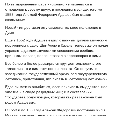
По выздоровлении царь нисколько не изменился в
отношении к своему другу: в последних месяцах того же
1553 года Алексей Федорович Адашев был сказан
окольничим.
Новый чин доставил ему самостоятельное положение в
Думе.
Еще в 1552 году Адашев ездил с важным дипломатическим
поручением к царю Шиг-Алею в Казань, теперь же он начал
управлять дипломатическими сношениями вообще,
принимал послов, первенствовал в переговорах с ними.
Все более и более расширялся круг деятельности этого
талантливого и симпатичного человека. Он получил в
заведывание государственный архив, вел государственную
летопись, приготовляя, что писать в "летописец лет новых».
Едва ли можно ошибиться, если приписать ему деятельное
участие и в своде разрядных книг, и в составлении
"государева родословца», который как раз закончен был
родом Адашевых.
С 1553 и по 1560 год Алексей Федорович постоянно жил в
Москве, выезжая только с государем и всюду сопровождая