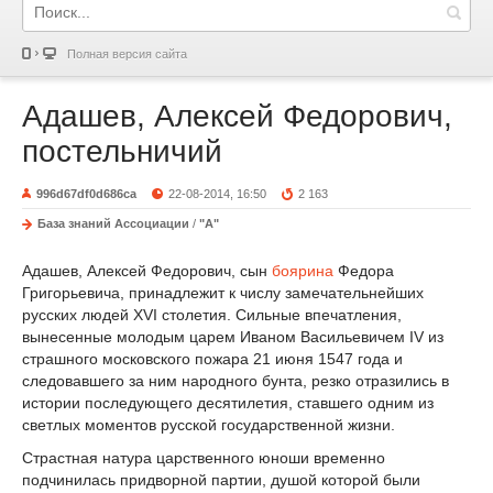
Полная версия сайта
Адашев, Алексей Федорович,
постельничий
996d67df0d686ca
22-08-2014, 16:50
2 163
База знаний Ассоциации
/
"А"
Адашев, Алексей Федорович, сын
боярина
Федора
Григорьевича, принадлежит к числу замечательнейших
русских людей XVI столетия. Сильные впечатления,
вынесенные молодым царем Иваном Васильевичем IV из
страшного московского пожара 21 июня 1547 года и
следовавшего за ним народного бунта, резко отразились в
истории последующего десятилетия, ставшего одним из
светлых моментов русской государственной жизни.
Страстная натура царственного юноши временно
подчинилась придворной партии, душой которой были