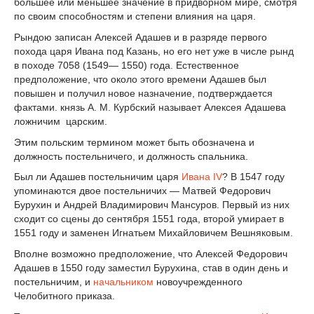
большее или меньшее значение в придворном мире, смотря
по своим способностям и степени влияния на царя.
Рындою записан Алексей Адашев и в разряде первого
похода царя Ивана под Казань, но его нет уже в числе рынд
в походе 7058 (1549— 1550) года. Естественное
предположение, что около этого времени Адашев был
повышен и получил новое назначение, подтверждается
фактами. князь А. М. Курбский называет Алексея Адашева
ложничим царским.
Этим польским термином может быть обозначена и
должность постельничего, и должность спальника.
Был ли Адашев постельничим царя
Ивана IV
? В 1547 году
упоминаются двое постельничих — Матвей Федорович
Бурухин и Андрей Владимирович Мансуров. Первый из них
сходит со сцены до сентября 1551 года, второй умирает в
1551 году и заменен Игнатьем Михайловичем Вешняковым.
Вполне возможно предположение, что Алексей Федорович
Адашев в 1550 году заместил Бурухина, став в один день и
постельничим, и
начальником
новоучрежденного
Челобитного приказа.