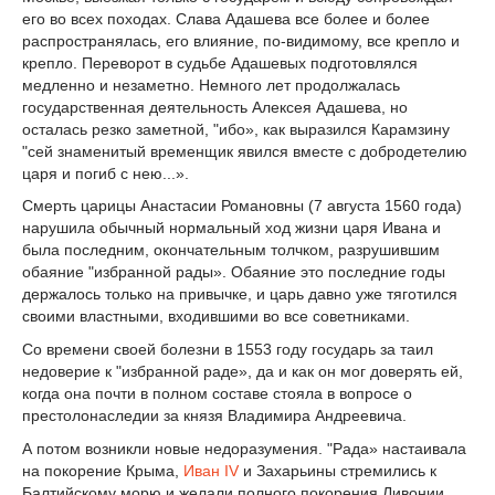
его во всех походах. Слава Адашева все более и более
распространялась, его влияние, по-видимому, все крепло и
крепло. Переворот в судьбе Адашевых подготовлялся
медленно и незаметно. Немного лет продолжалась
государственная деятельность Алексея Адашева, но
осталась резко заметной, "ибо», как выразился Карамзину
"сей знаменитый временщик явился вместе с добродетелию
царя и погиб с нею...».
Смерть царицы Анастасии Романовны (7 августа 1560 года)
нарушила обычный нормальный ход жизни царя Ивана и
была последним, окончательным толчком, разрушившим
обаяние "избранной рады». Обаяние это последние годы
держалось только на привычке, и царь давно уже тяготился
своими властными, входившими во все советниками.
Со времени своей болезни в 1553 году государь за таил
недоверие к "избранной раде», да и как он мог доверять ей,
когда она почти в полном составе стояла в вопросе о
престолонаследии за князя Владимира Андреевича.
А потом возникли новые недоразумения. "Рада» настаивала
на покорение Крыма,
Иван IV
и Захарьины стремились к
Балтийскому морю и желали полного покорения Ливонии.