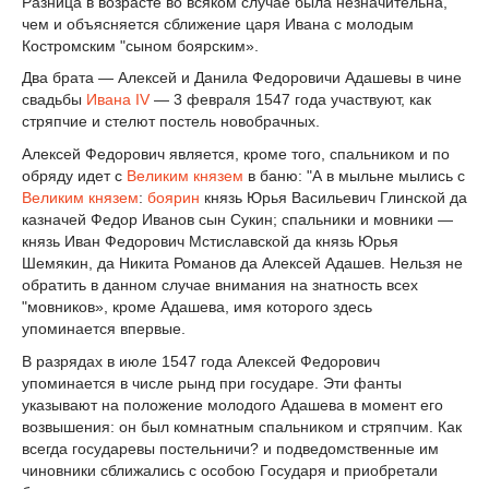
Разница в возрасте во всяком случае была незначительна,
чем и объясняется сближение царя Ивана с молодым
Костромским "сыном боярским».
Два брата — Алексей и Данила Федоровичи Адашевы в чине
свадьбы
Ивана IV
— 3 февраля 1547 года участвуют, как
стряпчие и стелют постель новобрачных.
Алексей Федорович является, кроме того, спальником и по
обряду идет с
Великим князем
в баню: "А в мыльне мылись с
Великим князем
:
боярин
князь Юрья Васильевич Глинской да
казначей Федор Иванов сын Сукин; спальники и мовники —
князь Иван Федорович Мстиславской да князь Юрья
Шемякин, да Никита Романов да Алексей Адашев. Нельзя не
обратить в данном случае внимания на знатность всех
"мовников», кроме Адашева, имя которого здесь
упоминается впервые.
В разрядах в июле 1547 года Алексей Федорович
упоминается в числе рынд при государе. Эти фанты
указывают на положение молодого Адашева в момент его
возвышения: он был комнатным спальником и стряпчим. Как
всегда государевы постельничи? и подведомственные им
чиновники сближались с особою Государя и приобретали