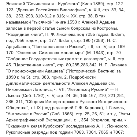
Ясинский "Сочинения кн. Курбского" (Киев 1889), стр. 122—
123. "Древняя Российская Вивлиофика", ч. XIII, стр. 33, 34,
38, 253, 293, 310-312 и 316; ч. XX, стр. 38. В так
называемой "тысячной" книге 1550 г. Алексей Адашев
записан в первой статье сыном боярским из Костромы.
"Разрядная книга", П. Ф. Лихачева под 7055 годом. Ibidem,
под 7056 годом, стр. 177. Ibidem, стр. 190 (7058). Н. С.
Арцыбашев, "Повествование о России", т. II, кн. IV, стр. 169—
170. "Описание Симонова монастыря" (М. 1843), стр. 70.
"Собрание Государственных грамот и договоров", ч. II, стр.
45. "Царственная книга", стр. 80,285,286,342. Н. П. Лихачев
"О происхождении Адашева" ("Исторический Вестник" за
1890 г. № 5), стр. 383, прим. 2. Подробности
дипломатической деятельности Алексея Адашева см.
Никоновская Летопись, ч. ѴII; "Летописец Русский" — H.
Львова (Спб. 1792), ч. V, стр. 24, 36, 165,167, 210, 221,281,
286, 311; "Сборник Императорского Русского Исторического
Общества", т. LIX (под редакцией Г. Ф. Карпова); I. Гамель,
"Англичане в России" (Спб. 1865), стр. 25, 26, 51; и т. д. "Акты
Археографической Экспедиции", т. I, 354; Устрялов, прим. к
"Сказаниям князя Курбского" исследованию А. Н. Ясинского.
Рукописные разряды под годами 7063, 7064, 7065 и 7067;