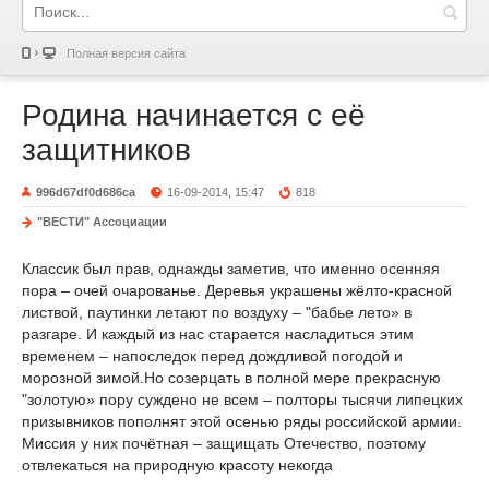
Полная версия сайта
Родина начинается с её
защитников
996d67df0d686ca
16-09-2014, 15:47
818
"ВЕСТИ" Ассоциации
Классик был прав, однажды заметив, что именно осенняя
пора – очей очарованье. Деревья украшены жёлто-красной
листвой, паутинки летают по воздуху – "бабье лето» в
разгаре. И каждый из нас старается насладиться этим
временем – напоследок перед дождливой погодой и
морозной зимой.Но созерцать в полной мере прекрасную
"золотую» пору суждено не всем – полторы тысячи липецких
призывников пополнят этой осенью ряды российской армии.
Миссия у них почётная – защищать Отечество, поэтому
отвлекаться на природную красоту некогда