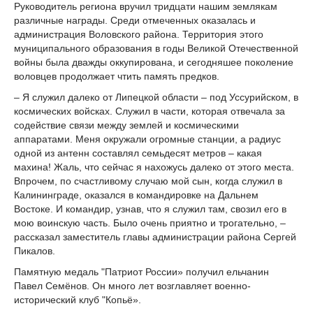
Руководитель региона вручил тридцати нашим землякам
различные награды. Среди отмеченных оказалась и
администрация Воловского района. Территория этого
муниципального образования в годы Великой Отечественной
войны была дважды оккупирована, и сегодняшее поколение
воловцев продолжает чтить память предков.
– Я служил далеко от Липецкой области – под Уссурийском, в
космических войсках. Служил в части, которая отвечала за
содействие связи между землей и космическими
аппаратами. Меня окружали огромные станции, а радиус
одной из антенн составлял семьдесят метров – какая
махина! Жаль, что сейчас я нахожусь далеко от этого места.
Впрочем, по счастливому случаю мой сын, когда служил в
Калининграде, оказался в командировке на Дальнем
Востоке. И командир, узнав, что я служил там, свозил его в
мою воинскую часть. Было очень приятно и трогательно, –
рассказал заместитель главы администрации района Сергей
Пикалов.
Памятную медаль "Патриот России» получил ельчанин
Павел Семёнов. Он много лет возглавляет военно-
исторический клуб "Копьё».