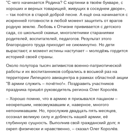
"С чего начинается Родина? С картинки в твоём букваре, с
хороших и верных товарищей, живущих в соседнем дворе»,
– так поётся в старой доброй песне. А ещё она начинается с
искренней готовности в любой момент защитить от врагов
родную землю. Любовь к Отчизне прививается с детского
сада, со школьной скамьи, многолетними стараниями
родителей, воспитателей, педагогов. Результат этого
благородного труда приходит не сиюминутно. Но дети
вырастают, и момент истины наступает – молодёжь гордится
историей своей страны.
Около полутора тысяч активистов военно-патриотической
работы и их воспитанников собрались в восьмой раз на
территории Липецкого авиацент­ра в рамках областной акции
"В армии служить – почётно!». Поздравить участников
праздника пришёл руководитель региона Олег Королёв.
– Хорошо помню, что в армию я призывался пацаном –
неокрепшим, невозмужавшим и, наверное, многого
непонимавшим. Но, прослужив двадцать пять месяцев,
осознал великую силу и доблесть нашей армии, её
глубинную сущность. Выполнив свой гражданский долг, я
окреп физически и нравственно, – сказал Олег Королёв.