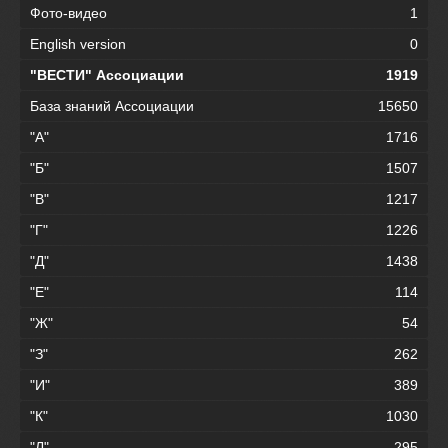
Фото-видео
1
English version
0
"ВЕСТИ" Ассоциации
1919
База знаний Ассоциации
15650
"А"
1716
"Б"
1507
"В"
1217
"Г"
1226
"Д"
1438
"Е"
114
"Ж"
54
"З"
262
"И"
389
"К"
1030
"Л"
295