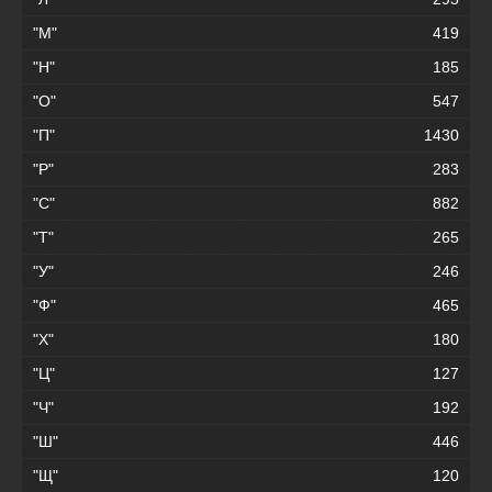
"М"
419
"Н"
185
"О"
547
"П"
1430
"Р"
283
"С"
882
"Т"
265
"У"
246
"Ф"
465
"Х"
180
"Ц"
127
"Ч"
192
"Ш"
446
"Щ"
120