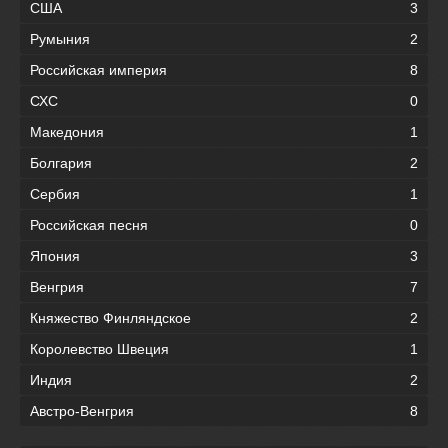
США
3
Румыния
2
Российская империя
8
СХС
0
Македония
1
Болгария
2
Сербия
1
Российская песня
0
Япония
3
Венгрия
7
Княжество Финляндское
2
Королевство Швеция
1
Индия
2
Австро-Венгрия
8