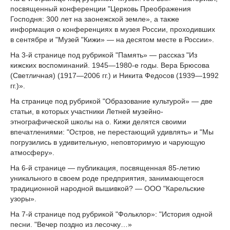
посвященный конференции "Церковь Преображения
Господня: 300 лет на заонежской земле», а также
информация о конференциях в музея России, проходивших
в сентябре и "Музей "Кижи» — на десятом месте в России».
На 3-й странице под рубрикой "Память» — рассказ "Из
кижских воспоминаний. 1945—1980-е годы. Вера Брюсова
(Светличная) (1917—2006 гг.) и Никита Федосов (1939—1992
гг.)».
На странице под рубрикой "Образование культурой» — две
статьи, в которых участники Летней музейно-
этнографической школы на о. Кижи делятся своими
впечатлениями: "Остров, не перестающий удивлять» и "Мы
погрузились в удивительную, неповторимую и чарующую
атмосферу».
На 6-й странице — публикация, посвященная 85-летию
уникального в своем роде предприятия, занимающегося
традиционной народной вышивкой? — ООО "Карельские
узоры».
На 7-й странице под рубрикой "Фольклор»: "История одной
песни. "Вечер поздно из лесочку…»