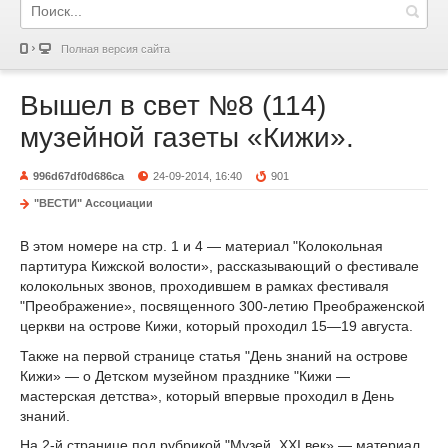
Полная версия сайта
Вышел в свет №8 (114)
музейной газеты «Кижи».
996d67df0d686ca
24-09-2014, 16:40
901
"ВЕСТИ" Ассоциации
В этом номере на стр. 1 и 4 — материал "Колокольная
партитура Кижской волости», рассказывающий о фестивале
колокольных звонов, проходившем в рамках фестиваля
"Преображение», посвященного 300-летию Преображенской
церкви на острове Кижи, который проходил 15—19 августа.
Также на первой странице статья "День знаний на острове
Кижи» — о Детском музейном празднике "Кижи —
мастерская детства», который впервые проходил в День
знаний.
На 2-й странице под рубрикой "Музей. XXI век» — материал,