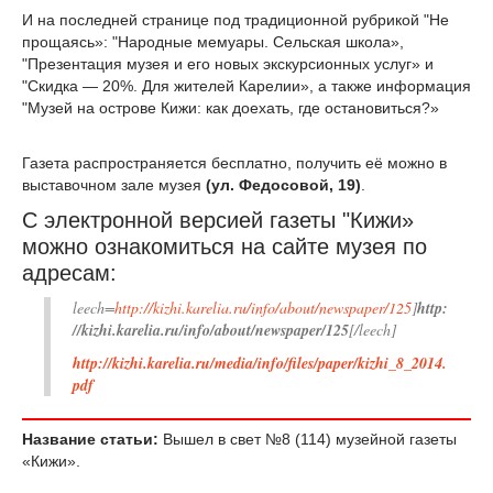
И на последней странице под традиционной рубрикой "Не
прощаясь»: "Народные мемуары. Сельская школа»,
"Презентация музея и его новых экскурсионных услуг» и
"Скидка — 20%. Для жителей Карелии», а также информация
"Музей на острове Кижи: как доехать, где остановиться?»
Газета распространяется бесплатно, получить её можно в
выставочном зале музея
(ул. Федосовой, 19)
.
С электронной версией газеты "Кижи»
можно ознакомиться на сайте музея по
адресам:
leech=
http://kizhi.karelia.ru/info/about/newspaper/125
]
http:
//kizhi.karelia.ru/info/about/newspaper/125
[/leech]
http://kizhi.karelia.ru/media/info/files/paper/kizhi_8_2014.
pdf
Название статьи:
Вышел в свет №8 (114) музейной газеты
«Кижи».