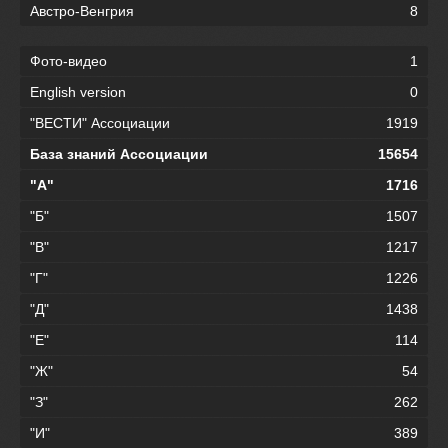
Австро-Венгрия
8
Фото-видео
1
English version
0
"ВЕСТИ" Ассоциации
1919
База знаний Ассоциации
15654
"А"
1716
"Б"
1507
"В"
1217
"Г"
1226
"Д"
1438
"Е"
114
"Ж"
54
"З"
262
"И"
389