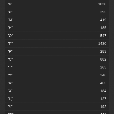
"К"
1030
"Л"
295
"М"
419
"Н"
185
"О"
547
"П"
1430
"Р"
283
"С"
882
"Т"
265
"У"
246
"Ф"
465
"Х"
184
"Ц"
127
"Ч"
192