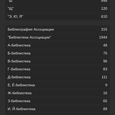
"Ш"
446
"Щ"
120
"Э, Ю, Я"
610
Библиография Ассоциации
315
"Библиотека Ассоциации"
1944
А-библиотека
48
Б-библиотека
75
В-библиотека
96
Г-библиотека
83
Д-библиотека
111
Е, Ё-библиотека
9
Ж-библиотека
16
З-библиотека
65
И, Й-библиотека
89