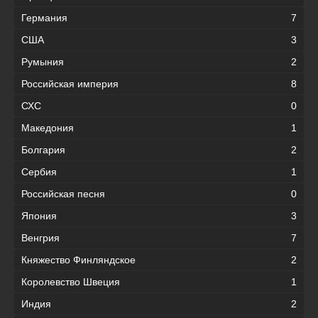
Германия
7
США
3
Румыния
2
Российская империя
8
СХС
0
Македония
1
Болгария
2
Сербия
1
Российская песня
0
Япония
3
Венгрия
7
Княжество Финляндское
2
Королевство Швеция
1
Индия
2