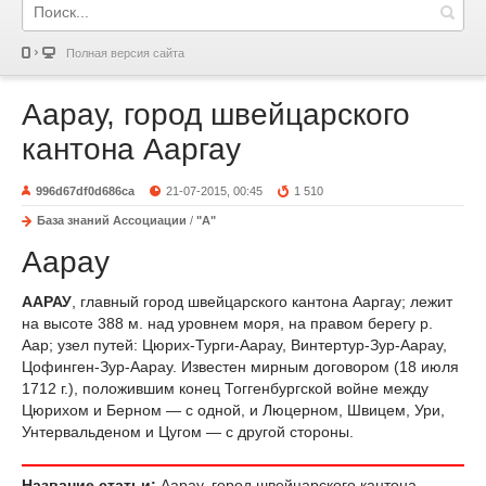
Полная версия сайта
Аарау, город швейцарского
кантона Ааргау
996d67df0d686ca
21-07-2015, 00:45
1 510
База знаний Ассоциации
/
"А"
Аарау
ААРАУ
, главный город швейцарского кантона Ааргау; лежит
на высоте 388 м. над уровнем моря, на правом берегу р.
Аар; узел путей: Цюрих-Турги-Аарау, Винтертур-Зур-Аарау,
Цофинген-Зур-Аарау. Известен мирным договором (18 июля
1712 г.), положившим конец Тоггенбургской войне между
Цюрихом и Берном — с одной, и Люцерном, Швицем, Ури,
Унтервальденом и Цугом — с другой стороны.
Название статьи:
Аарау, город швейцарского кантона