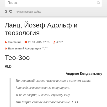
Полная версия сайта
Ланц, Йозеф Адольф и
теозология
templarius
22-10-2015, 12:25
4 202
База знаний Ассоциации
/
"Л"
Тео-Зоо
RLD
Андрею Кондратьеву
Не смешивай семени человеческого с семенем скота.
Заповедь ветхозаветных патриархов.
И бе со зверми, и ангели служаху Ему
От Марка святое благовествование, I, 13.