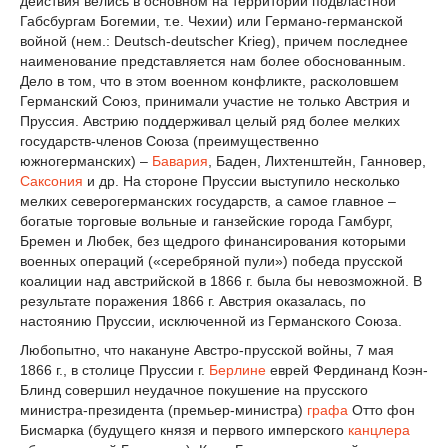
действия велись в основном на территории подвластной
Габсбургам Богемии, т.е. Чехии) или Германо-германской
войной (нем.: Deutsch-deutscher Krieg), причем последнее
наименование представляется нам более обоснованным.
Дело в том, что в этом военном конфликте, расколовшем
Германский Союз, принимали участие не только Австрия и
Пруссия. Австрию поддерживал целый ряд более мелких
государств-членов Союза (преимущественно
южногерманских) –
Бавария
, Баден, Лихтенштейн, Ганновер,
Саксония
и др. На стороне Пруссии выступило несколько
мелких северогерманских государств, а самое главное –
богатые торговые вольные и ганзейские города Гамбург,
Бремен и Любек, без щедрого финансирования которыми
военных операций («серебряной пули») победа прусской
коалиции над австрийской в 1866 г. была бы невозможной. В
результате поражения 1866 г. Австрия оказалась, по
настоянию Пруссии, исключенной из Германского Союза.
Любопытно, что накануне Австро-прусской войны, 7 мая
1866 г., в столице Пруссии г.
Берлине
еврей Фердинанд Коэн-
Блинд совершил неудачное покушение на прусского
министра-президента (премьер-министра)
графа
Отто фон
Бисмарка (будущего князя и первого имперского
канцлера