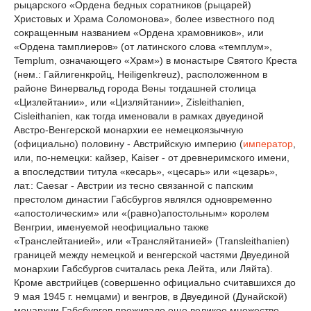
рыцарского «Ордена бедных соратников (рыцарей)
Христовых и Храма Соломонова», более известного под
сокращенным названием «Ордена храмовников», или
«Ордена тамплиеров» (от латинского слова «темплум»,
Templum, означающего «Храм») в монастыре Святого Креста
(нем.: Гайлигенкройц, Heiligenkreuz), расположенном в
районе Винервальд города Вены тогдашней столица
«Цизлейтании», или «Цизляйтании», Zisleithanien,
Cisleithanien, как тогда именовали в рамках двуединой
Австро-Венгерской монархии ее немецкоязычную
(официально) половину - Австрийскую империю (
император
,
или, по-немецки: кайзер, Kaiser - от древнеримского имени,
а впоследствии титула «кесарь», «цесарь» или «цезарь»,
лат.: Caesar - Австрии из тесно связанной с папским
престолом династии Габсбургов являлся одновременно
«апостолическим» или «(равно)апостольным» королем
Венгрии, именуемой неофициально также
«Транслейтанией», или «Трансляйтанией» (Transleithanien)
границей между немецкой и венгерской частями Двуединой
монархии Габсбургов считалась река Лейта, или Ляйта).
Кроме австрийцев (совершенно официально считавшихся до
9 мая 1945 г. немцами) и венгров, в Двуединой (Дунайской)
монархии Габсбургов проживало еще великое множество