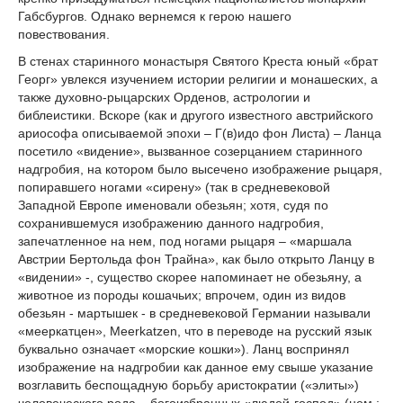
Габсбургов. Однако вернемся к герою нашего
повествования.
В стенах старинного монастыря Святого Креста юный «брат
Георг» увлекся изучением истории религии и монашеских, а
также духовно-рыцарских Орденов, астрологии и
библеистики. Вскоре (как и другого известного австрийского
ариософа описываемой эпохи – Г(в)идо фон Листа) – Ланца
посетило «видение», вызванное созерцанием старинного
надгробия, на котором было высечено изображение рыцаря,
попиравшего ногами «сирену» (так в средневековой
Западной Европе именовали обезьян; хотя, судя по
сохранившемуся изображению данного надгробия,
запечатленное на нем, под ногами рыцаря – «маршала
Австрии Бертольда фон Трайна», как было открыто Ланцу в
«видении» -, существо скорее напоминает не обезьяну, а
животное из породы кошачьих; впрочем, один из видов
обезьян - мартышек - в средневековой Германии называли
«мееркатцен», Meerkatzen, что в переводе на русский язык
буквально означает «морские кошки»). Ланц воспринял
изображение на надгробии как данное ему свыше указание
возглавить беспощадную борьбу аристократии («элиты»)
человеческого рода – богоизбранных «людей-господ» (нем.: