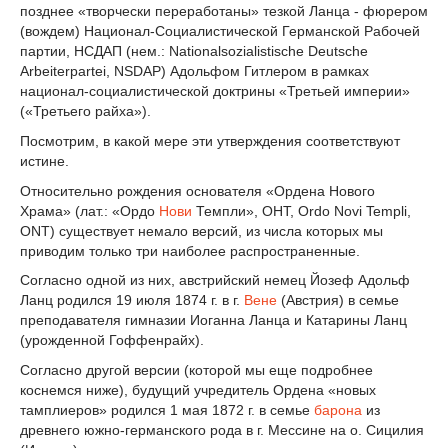
позднее «творчески переработаны» тезкой Ланца - фюрером
(вождем) Национал-Социалистической Германской Рабочей
партии, НСДАП (нем.: Nationalsozialistische Deutsche
Arbeiterpartei, NSDAP) Адольфом Гитлером в рамках
национал-социалистической доктрины «Третьей империи»
(«Третьего райха»).
Посмотрим, в какой мере эти утверждения соответствуют
истине.
Относительно рождения основателя «Ордена Нового
Храма» (лат.: «Ордо
Нови
Темпли», ОНТ, Оrdo Novi Templi,
ONT) существует немало версий, из числа которых мы
приводим только три наиболее распространенные.
Согласно одной из них, австрийский немец Йозеф Адольф
Ланц родился 19 июля 1874 г. в г.
Вене
(Австрия) в семье
преподавателя гимназии Иоганна Ланца и Катарины Ланц
(урожденной Гоффенрайх).
Согласно другой версии (которой мы еще подробнее
коснемся ниже), будущий учредитель Ордена «новых
тамплиеров» родился 1 мая 1872 г. в семье
барона
из
древнего южно-германского рода в г. Мессине на о. Сицилия