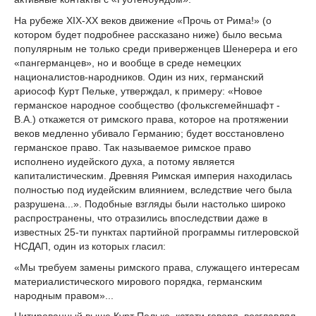
На рубеже XIX-XX веков движение «Прочь от Рима!» (о
котором будет подробнее рассказано ниже) было весьма
популярным не только среди приверженцев Шенерера и его
«пангерманцев», но и вообще в среде немецких
националистов-народников. Один из них, германский
ариософ Курт Пельке, утверждал, к примеру: «Новое
германское народное сообщество (фольксгемейншафт -
В.А.) откажется от римского права, которое на протяжении
веков медленно убивало Германию; будет восстановлено
германское право. Так называемое римское право
исполнено иудейского духа, а потому является
капиталистическим. Древняя Римская империя находилась
полностью под иудейским влиянием, вследствие чего была
разрушена...». Подобные взгляды были настолько широко
распространены, что отразились впоследствии даже в
известных 25-ти пунктах партийной программы гитлеровской
НСДАП, один из которых гласил:
«Мы требуем замены римского права, служащего интересам
материалистического мирового порядка, германским
народным правом»...