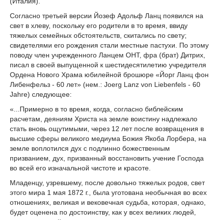
(Италия).
Согласно третьей версии Йозеф Адольф Ланц появился на
свет в хлеву, поскольку его родители в то время, ввиду
тяжелых семейных обстоятельств, скитались по свету;
свидетелями его рождения стали местные пастухи. По этому
поводу член учрежденного Ланцем ОНТ, фра (брат) Дитрих,
писал в своей выпущенной к шестидесятилетию учредителя
Ордена Нового Храма юбилейной брошюре «Йорг Ланц фон
Либенфельз - 60 лет» (нем.: Joеrg Lanz von Liebenfels - 60
Jahre) следующее:
«...Примерно в то время, когда, согласно библейским
расчетам, деяниям Христа на земле воистину надлежало
стать вновь ощутимыми, через 12 лет после возвращения в
высшие сферы великого медиума Божия Якоба Лорбера, на
земле воплотился дух с подлинно божественным
призванием, дух, призванный восстановить учение Господа
во всей его изначальной чистоте и красоте.
Младенцу, узревшему, после довольно тяжелых родов, свет
этого мира 1 мая 1872 г., была уготована необычная во всех
отношениях, великая и вековечная судьба, которая, однако,
будет оценена по достоинству, как у всех великих людей,