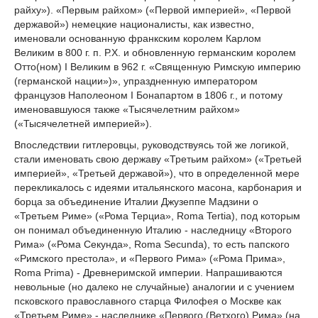
райху»). «Первым райхом» («Первой империей», «Первой
державой») немецкие националисты, как известно,
именовали основанную франкским королем Карлом
Великим в 800 г. п. Р.Х. и обновленную германским королем
Отто(ном) I Великим в 962 г. «Священную Римскую империю
(германской нации»)», упраздненную императором
французов Наполеоном I Бонапартом в 1806 г., и потому
именовавшуюся также «Тысячелетним райхом»
(«Тысячелетней империей»).
Впоследствии гитлеровцы, руководствуясь той же логикой,
стали именовать свою державу «Третьим райхом» («Третьей
империей», «Третьей державой»), что в определенной мере
перекликалось с идеями итальянского масона, карбонария и
борца за объединение Италии Джузеппе Мадзини о
«Третьем Риме» («Рома Терциа», Roma Tertia), под которым
он понимал объединенную Италию - наследницу «Второго
Рима» («Рома Секунда», Roma Secunda), то есть папского
«Римского престола», и «Первого Рима» («Рома Прима»,
Roma Prima) - Древнеримской империи. Напрашиваются
невольные (но далеко не случайные) аналогии и с учением
псковского православного старца Филофея о Москве как
«Третьем Риме» - наследнике «Первого (Ветхого) Рима» (на