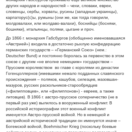
других народов и народностей – чехи, словаки, евреи,
словенцы, сербы, хорваты, русины (западные украинцы),
карпаторус(с)ы, румыны (они же, как тогда говорили,
молдовалахи, или молдаво-валахи), боснийцы (босняки,
бошняки), итальянцы, поляки, цыгане и проч.
До 1866 г. монархия Габсбургов (обобщенно именовавшаяся
«Австрией») входила в достаточно рыхлую конфедерацию
германских государств – «Германский Союз» (нем.:
Deutscher Bund) и постоянно боролась за первенство в этом
союзе с другим «не вполне немецким» государством –
Прусским королевством во главе с королями из династии
Гогенцоллернов (имевшими немало подданных славянского
происхождения – поляков, кашубов, силезцев, мазовшан-
мазуров, русских раскольников-старообрядцев
(«филипповцев», или «филиппонов») - евреев, а также
литовцев). В 1866 г. австро-прусское соперничество (не в
первый раз уже) вылилось в вооруженный конфликт. В
российской историографии этот военный конфликт
именуется Австро-прусской войной. Но в немецкой и
австрийской исторической традиции он именуется иначе –
Богемской войной, Boehmischer Krieg (поскольку боевые