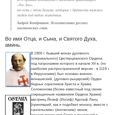
«Тео-Зоо»,
то есть с теми Богами, которые с древности являлись
людям под видом животных.
Андрей Кондратьев. Психотехники русских
мистических сект.
Во имя Отца, и Сына, и Святого Духа,
аминь.
В 1900 г. бывший монах духовного
(клерикального) Цистерцианского Ордена,
под патронажем которого в начале XII в. (по
наиболее распространенной версии - в 1119 г.
в Иерусалиме) был основан военно-
монашеский, (духовно-рыцарский) Орден
бедных соратников Христа и Храма
Соломонова (более известный под своим
сокращенным названием Ордена Храма)
австриец Йозеф (Иосиф) Адольф Ланц
(принявший, как и подобает монаху, вместе с
«ангельским» (иноческим) чином,
монастырское имя Георг и вошедший в