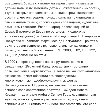
смешанных браков с хананеями евреи стали называться
детьми тьмы, и их заменили детьми Божественной милости»,
«культ, который отправляют нынешние евреи, заставляет
осознать, что они ведомы только ложными принципами и
самим князем тьмы»; «слово иудей - праведный, иудейский
язык - язык святости. Евреи - народ, произошедший от
Евера. В потомстве Евера не осталось ни одного из
истинных иудеев» (см. Ткаченко-Гильдебрандт В. Введение //
Паскуалис М. Каббала Мартинеса де Паскуалиса: Трактат о
реинтеграции существ в их первоначальных качествах и
силах, духовных и божественных. М., 2008, с. 82, 100, 122,
142). Но довольно об этом...
В 1900 г., через год после своего рукоположения в
священники, 25-летний Ланц, вследствие «постоянно
повышающейся нервозности» (а вовсе не каких-то «половых
эксцессов», в чем обвиняли его впоследствии
многочисленные недоброжелатели), вышел из
Цистерцианского Ордена и, как уже говорилось выше,
основал свое собственное братство – «Орден Нового
Храма» - под знаком мифа о Святом Граале, защиты прав
мужчин, а также идеалов расовой чистоты, под явным
влиянием идей Г(в)идо фон Листа, провозгласившего себя