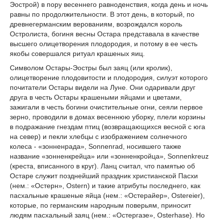
Эострой) в пору весеннего равноденствия, когда день и ночь
равны по продолжительности. В этот день, в который, по
древнегерманским верованиям, возрождался король
Остролиста, богиня весны Остара представала в качестве
высшего олицетворения плодородия, и потому в ее честь
якобы совершался ритуал крашеных яиц.
Символом Остары-Эостры был заяц (или кролик),
олицетворение плодовитости и плодородия, силуэт которого
почитатели Остары видели на Луне. Они одаривали друг
друга в честь Остары крашеными яйцами и цветами,
зажигали в честь богини очистительные огни, сеяли первое
зерно, проводили в домах весеннюю уборку, плели корзины
в подражание гнездам птиц (возвращающихся весной с юга
на север) и пекли хлебцы с изображением солнечного
колеса - «зонненрада», Sonnenrad, носившего также
название «зонненкрейца» или «зонненкройца», Sonnenkreuz
(креста, вписанного в круг). Ланц считал, что памятью об
Остаре служит позднейший праздник христианской Пасхи
(нем.: «Остерн», Ostern) и такие атрибуты последнего, как
пасхальные крашеные яйца (нем.: «Остерайер», Ostereier),
которые, по германским народным поверьям, приносит
людям пасхальный заяц (нем.: «Остергазе», Osterhase). Но