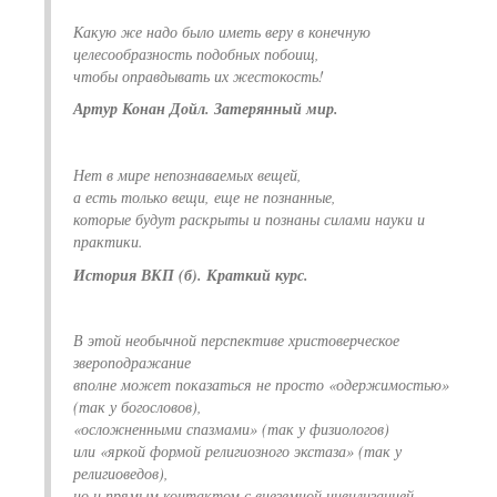
Какую же надо было иметь веру в конечную
целесообразность подобных побоищ,
чтобы оправдывать их жестокость!
Артур Конан Дойл. Затерянный мир.
Нет в мире непознаваемых вещей,
а есть только вещи, еще не познанные,
которые будут раскрыты и познаны силами науки и
практики.
История ВКП (б). Краткий курс.
В этой необычной перспективе христоверческое
звероподражание
вполне может показаться не просто «одержимостью»
(так у богословов),
«осложненными спазмами» (так у физиологов)
или «яркой формой религиозного экстаза» (так у
религиоведов),
но и прямым контактом с внеземной цивилизацией