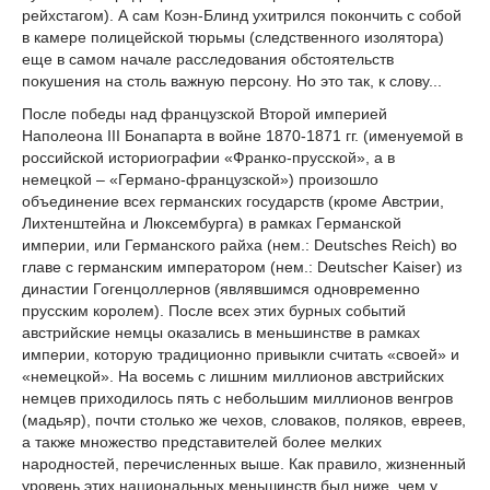
рейхстагом). А сам Коэн-Блинд ухитрился покончить с собой
в камере полицейской тюрьмы (следственного изолятора)
еще в самом начале расследования обстоятельств
покушения на столь важную персону. Но это так, к слову...
После победы над французской Второй империей
Наполеона III Бонапарта в войне 1870-1871 гг. (именуемой в
российской историографии «Франко-прусской», а в
немецкой – «Германо-французской») произошло
объединение всех германских государств (кроме Австрии,
Лихтенштейна и Люксембурга) в рамках Германской
империи, или Германского райха (нем.: Deutsches Reich) во
главе с германским императором (нем.: Deutscher Kaiser) из
династии Гогенцоллернов (являвшимся одновременно
прусским королем). После всех этих бурных событий
австрийские немцы оказались в меньшинстве в рамках
империи, которую традиционно привыкли считать «своей» и
«немецкой». На восемь с лишним миллионов австрийских
немцев приходилось пять с небольшим миллионов венгров
(мадьяр), почти столько же чехов, словаков, поляков, евреев,
а также множество представителей более мелких
народностей, перечисленных выше. Как правило, жизненный
уровень этих национальных меньшинств был ниже, чем у