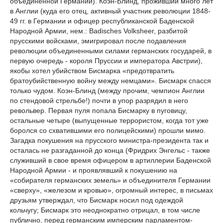
объединенной Германии). Коэн-Блинд, проживший много лет
в Англии (куда его отец, активный участник революции 1848-
49 гг. в Германии и офицер республиканской Баденской
Народной Армии, нем.: Badisches Volksheer, разбитой
прусскими войсками, эмигрировал после подавления
революции объединенными силами германских государей, в
первую очередь - короля Пруссии и императора Австрии),
якобы хотел убийством Бисмарка «предотвратить
братоубийственную войну между немцами». Бисмарк спасся
только чудом. Коэн-Блинд (между прочим, чемпион Англии
по стендовой стрельбе!) почти в упор разрядил в него
револьвер. Первая пуля попала Бисмарку в пуговицу,
остальные четыре (выпущенные террористом, когда тот уже
боролся со схватившими его полицейскими) прошли мимо.
Загадка покушения на прусского министра-президента так и
осталась не разгаданной до конца (Фридрих Энгельс - также
служивший в свое время офицером в артиллерии Баденской
Народной Армии - и проявлявший к покушению на
«собирателя германских земель» и объединителя Германии
«сверху», «железом и кровью», огромный интерес, в письмах
друзьям утверждал, что Бисмарк носил под одеждой
кольчугу; Бисмарк это неоднократно отрицал, в том числе
публично, перед германским имперским парламентом-