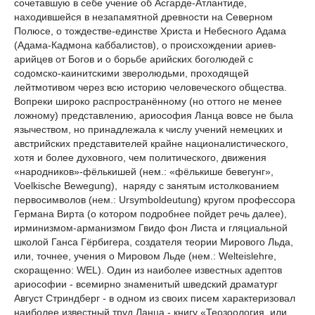
сочетавшую в себе учение об Асгарде-Атлантиде,
находившейся в незапамятной древности на Северном
Полюсе, о тождестве-единстве Христа и Небесного Адама
(Адама-Кадмона каббалистов), о происхождении ариев-
арийцев от Богов и о борьбе арийских боголюдей с
содомско-каинитскими зверолюдьми, проходящей
лейтмотивом через всю историю человеческого общества.
Вопреки широко распространённому (но оттого не менее
ложному) представлению, ариософия Ланца вовсе не была
язычеством, но принадлежала к числу учений немецких и
австрийских представителей крайне националистического,
хотя и более духовного, чем политического, движения
«народников»-фёлькишей (нем.: «фёлькише бевегунг»,
Voelkische Bewegung), наряду с занятым истолкованием
первосимволов (нем.: Ursymboldeutung) кругом профессора
Германа Вирта (о котором подробнее пойдет речь далее),
ирминизмом-арманизмом Гвидо фон Листа и гляциальной
школой Ганса Гёрбигера, создателя теории Мирового Льда,
или, точнее, учения о Мировом Льде (нем.: Welteislehre,
скоращенно: WEL). Один из наиболее известных адептов
ариософии - всемирно знаменитый шведский драматург
Август Стриндберг - в одном из своих писем характеризовал
наиболее известный труд Ланца - книгу «Теозоология, или