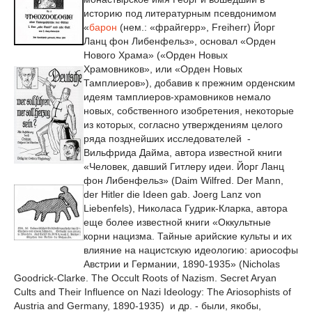
историю под литературным псевдонимом
«
барон
(нем.: «фрайгерр», Freiherr) Йорг
Ланц фон Либенфельз», основал «Орден
Нового Храма» («Орден Новых
Храмовников», или «Орден Новых
Тамплиеров»), добавив к прежним орденским
идеям тамплиеров-храмовников немало
новых, собственного изобретения, некоторые
из которых, согласно утверждениям целого
ряда позднейших исследователей -
Вильфрида Дайма, автора известной книги
«Человек, давший Гитлеру идеи. Йорг Ланц
фон Либенфельз» (Daim Wilfred. Der Mann,
der Hitler die Ideen gab. Joerg Lanz von
Liebenfels), Николаса Гудрик-Кларка, автора
еще более известной книги «Оккультные
корни нацизма. Тайные арийские культы и их
влияние на нацистскую идеологию: ариософы
Австрии и Германии, 1890-1935» (Nicholas
Goodrick-Clarke. The Occult Roots of Nazism. Secret Aryan
Cults and Their Influence on Nazi Ideology: The Ariosophists of
Austria and Germany, 1890-1935) и др. - были, якобы,