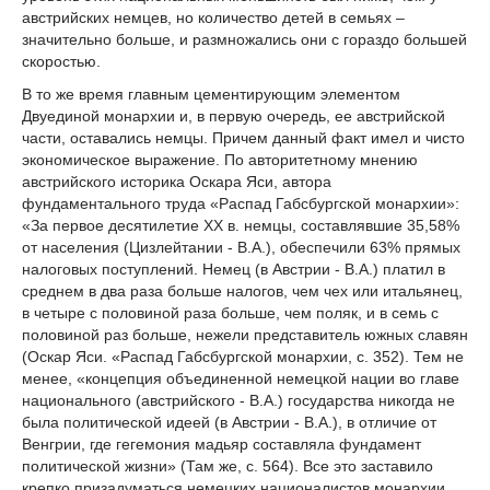
австрийских немцев, но количество детей в семьях –
значительно больше, и размножались они с гораздо большей
скоростью.
В то же время главным цементирующим элементом
Двуединой монархии и, в первую очередь, ее австрийской
части, оставались немцы. Причем данный факт имел и чисто
экономическое выражение. По авторитетному мнению
австрийского историка Оскара Яси, автора
фундаментального труда «Распад Габсбургской монархии»:
«За первое десятилетие ХХ в. немцы, составлявшие 35,58%
от населения (Цизлейтании - В.А.), обеспечили 63% прямых
налоговых поступлений. Немец (в Австрии - В.А.) платил в
среднем в два раза больше налогов, чем чех или итальянец,
в четыре с половиной раза больше, чем поляк, и в семь с
половиной раз больше, нежели представитель южных славян
(Оскар Яси. «Распад Габсбургской монархии, с. 352). Тем не
менее, «концепция объединенной немецкой нации во главе
национального (австрийского - В.А.) государства никогда не
была политической идеей (в Австрии - В.А.), в отличие от
Венгрии, где гегемония мадьяр составляла фундамент
политической жизни» (Там же, с. 564). Все это заставило
крепко призадуматься немецких националистов монархии