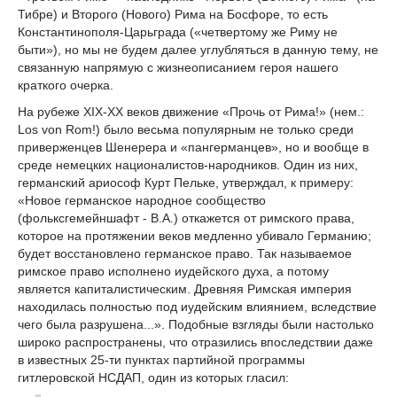
Тибре) и Второго (Нового) Рима на Босфоре, то есть
Константинополя-Царьграда («четвертому же Риму не
быти»), но мы не будем далее углубляться в данную тему, не
связанную напрямую с жизнеописанием героя нашего
краткого очерка.
На рубеже XIX-XX веков движение «Прочь от Рима!» (нем.:
Los von Rom!) было весьма популярным не только среди
приверженцев Шенерера и «пангерманцев», но и вообще в
среде немецких националистов-народников. Один из них,
германский ариософ Курт Пельке, утверждал, к примеру:
«Новое германское народное сообщество
(фольксгемейншафт - В.А.) откажется от римского права,
которое на протяжении веков медленно убивало Германию;
будет восстановлено германское право. Так называемое
римское право исполнено иудейского духа, а потому
является капиталистическим. Древняя Римская империя
находилась полностью под иудейским влиянием, вследствие
чего была разрушена...». Подобные взгляды были настолько
широко распространены, что отразились впоследствии даже
в известных 25-ти пунктах партийной программы
гитлеровской НСДАП, один из которых гласил: