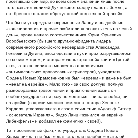
посетивших сей мир, во всем своем значении лишь после
того, как этот великий Дух покинет сферу планеты Земля, а
его бренные останки обретут покой под зеленой травой».
Что бы ни утверждали современные Ланцу и позднейшие
«конспирологи» и прочие любители «наводить тень на ясный
день», вроде нашего соотечественника Юрия Юрьевича
Воробьевского (бывшего друга-конфидента лидера
современного российского неоевразийства Александра
Гельевича Дугина, впоследствии в пух и прах разругавшегося
со своим мэтром, и автора «очень страшной» книги «Третий
акт», а также великого множества аналогичных
«антимасонских» православных триллеров), учредитель
Ордена Новых Храмовников не был «евреем» и даже не был
«женат на еврейке». Мало того - за свою долгую, полную
разнообразных треволнений и приключений жизнь он
вообще умудрился ни разу не жениться - ни на еврейке, ни
на арийке (вопреки мнению немецкого автора Хеннеке
Карделя, утверждавшего в своем сочинении «Адольф Гитлер
- основатель Израиля», будто Ланц «женился на еврейке
Либенфельз» и добавил ее фамилию к своей).
Тот несомненный факт, что учредитель Ордена Нового
Храма никогда не был женат, стал для недоброжелателей