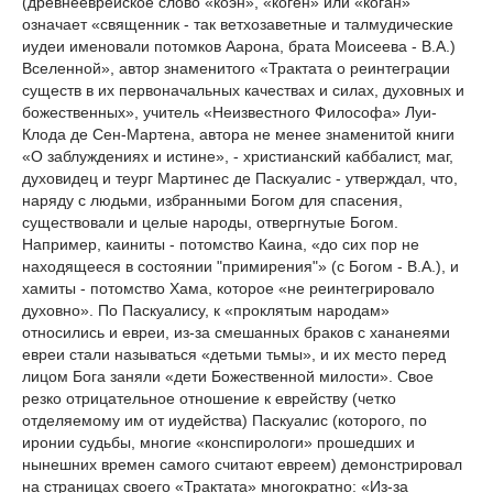
(древнееврейское слово «коэн», «коген» или «коган»
означает «священник - так ветхозаветные и талмудические
иудеи именовали потомков Аарона, брата Моисеева - В.А.)
Вселенной», автор знаменитого «Трактата о реинтеграции
существ в их первоначальных качествах и силах, духовных и
божественных», учитель «Неизвестного Философа» Луи-
Клода де Сен-Мартена, автора не менее знаменитой книги
«О заблуждениях и истине», - христианский каббалист, маг,
духовидец и теург Мартинес де Паскуалис - утверждал, что,
наряду с людьми, избранными Богом для спасения,
существовали и целые народы, отвергнутые Богом.
Например, каиниты - потомство Каина, «до сих пор не
находящееся в состоянии "примирения"» (с Богом - В.А.), и
хамиты - потомство Хама, которое «не реинтегрировало
духовно». По Паскуалису, к «проклятым народам»
относились и евреи, из-за смешанных браков с хананеями
евреи стали называться «детьми тьмы», и их место перед
лицом Бога заняли «дети Божественной милости». Свое
резко отрицательное отношение к еврейству (четко
отделяемому им от иудейства) Паскуалис (которого, по
иронии судьбы, многие «конспирологи» прошедших и
нынешних времен самого считают евреем) демонстрировал
на страницах своего «Трактата» многократно: «Из-за