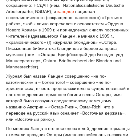
сокращенно: НСДАП (нем.: Nationalsozialistische Deutsche
Arbeiterpartei, NSDAP), и
канцлер
национал-
социалистического (сокращенно: нацистского) «Третьего
райха», якобы лично встречался с основателем «Ордена
Нового Храма» в 1909 г. и принадлежал к числу постоянных
читателей издававшегося Ланцем, начиная с 1905 г.,
«храмовнического» (!) «журнала блондинов» «Остара.
Письменная библиотека блондинов и борцов за права
мужчин» (нем.: «Остара, Брифбюхерай дер Блонден унд
Маннесрехтлер», Ostara, Briefbuecherei der Blonden und
Mannesrechtler).
Журнал был назван Ланцем совершенно «не по-
католически» и – более того! – совершенно «не по-
христиански», в честь предположительно существовавшей в
пантеоне древних германцев богини весны Остары, имя
которой было созвучно средневековому немецкому
названию Австрии – «Остар-Рихи», Ostar-Richi, что в
переводе на русский язык означает «Восточная держава»,
или «Восточный райх»).
По мнению Ланца и его последователей, древние германцы
отмечали праздник Остары (именовавшейся англо-саксами