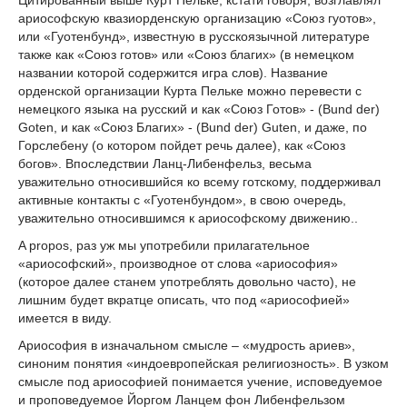
Цитированный выше Курт Пельке, кстати говоря, возглавлял
ариософскую квазиорденскую организацию «Союз гуотов»,
или «Гуотенбунд», известную в русскоязычной литературе
также как «Союз готов» или «Союз благих» (в немецком
названии которой содержится игра слов). Название
орденской организации Курта Пельке можно перевести с
немецкого языка на русский и как «Союз Готов» - (Bund der)
Goten, и как «Союз Благих» - (Bund der) Guten, и даже, по
Горслебену (о котором пойдет речь далее), как «Союз
богов». Впоследствии Ланц-Либенфельз, весьма
уважительно относившийся ко всему готскому, поддерживал
активные контакты с «Гуотенбундом», в свою очередь,
уважительно относившимся к ариософскому движению..
A propos, раз уж мы употребили прилагательное
«ариософский», производное от слова «ариософия»
(которое далее станем употреблять довольно часто), не
лишним будет вкратце описать, что под «ариософией»
имеется в виду.
Ариософия в изначальном смысле – «мудрость ариев»,
синоним понятия «индоевропейская религиозность». В узком
смысле под ариософией понимается учение, исповедуемое
и проповедуемое Йоргом Ланцем фон Либенфельзом