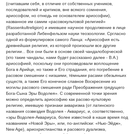
(считавшим себя, в отличие от собственных учеников,
последователей и критиков, вне всякого сомнения,
ариософом, но отнюдь не основателем ариософии),
названное им самим «расовокультовой религией»
(Rassenkultreligion) и имевшее научное продолжение в лице
разработанной Либенфельзом науки теозоологии. Сргласно
одной из формулировок самого Ланца: «Ариософия есть
древнейшая религия, из которой произошли все другие
религии... Все они были в основе своей чандалоборческой
(кто такие чандалы, нами будет рассказано далее - В.А.)
ариософией, поскольку они проповедовали воплощение
Бога в Арийце, но также и Его страдания, его погребение в
расовом смешении с низшими, тёмными расами обезьяньих
существ, а также Его конечное славное Воскресение из
могилы расового смешения ради Преображения грядущего
Бога-Сына Эры Водолея». С современной точки зрения
можно определить ариософию как расово-культовую
религию, имевшую признаки акваризма (от латинского
названия созвездия Водолея - Аквариус, и, соответственно,
«эры Водолея-Аквариуса, более известной в наше время под
названием «Новой Эры», или, по-английски: «Нью-Эйдж»,
New Age), ариохристианства и расового дуализма,