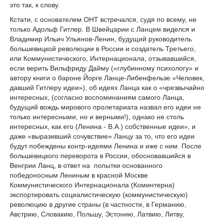
это так, к слову.
Кстати, с основателем ОНТ встречался, судя по всему, не
только Адольф Гитлер. В Швейцарии с Ланцем виделся и
Владимир Ильич Ульянов-Ленин, будущий руководитель
большевицкой революции в России и создатель Третьего,
или Коммунистического, Интернационала, отзывавшийся,
если верить Вильфриду Дайму («глубинному психологу» и
автору книги о бароне Йорге Ланце-Либенфельзе «Человек,
давший Гитлеру идеи»), об идеях Ланца как о «чрезвычайно
интересных, (согласно воспоминаниям самого Ланца,
будущий вождь мирового пролетариата назвал его идеи не
только интересными, но и верными!), однако не столь
интересных, как его (Ленина - В.А.) собственные идеи», и
даже «выразивший сочувствие» Ланцу за то, что его идеи
будут побеждены контр-идеями Ленина и иже с ним. После
большевицкого переворота в России, обосновавшийся в
Венгрии Ланц, в ответ на попытки основанного
победоносным Лениным в красной Москве
Коммунистического Интернационала (Коминтерна)
экспортировать социалистическую (коммунистическую)
революцию в другие страны (в частности, в Германию,
Австрию, Словакию, Польшу, Эстонию, Латвию, Литву,