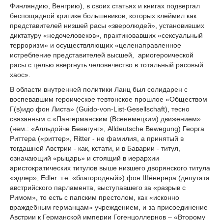
Финляндию, Венгрию), в своих статьях и книгах подвергал
беспощадной критике большевиков, которых клеймил как
представителей низшей расы «зверолюдей», установивших
диктатуру «недочеловеков», практиковавших «сексуальный
терроризм» и осуществляющих «целенаправленное
истребление представителей высшей, ариогероической
расы с целью ввергнуть человечество в тотальный расовый
хаос».
В области внутренней политики Ланц был солидарен с
воспевавшим героическое тевтонское прошлое «Обществом
Г(в)идо фон Листа» (Guido-von-List-Gesellschaft), тесно
связанным с «Пангерманским (Всенемецким) движением»
(нем.: «Алльдойче Бевегунг», Alldeutsche Bewegung) Георга
Риттера («риттер», Ritter - не фамилия, а принятый в
тогдашней Австрии - как, кстати, и в Баварии - титул,
означающий «рыцарь» и стоящий в иерархии
аристократических титулов выше низшего дворянского титула
«эдлер», Edler. т.е. «благородный») фон Шёнерера (депутата
австрийского парламента, выступавшего за «разрыв с
Римом», то есть с папским престолом, как «исконно
враждебным германцам» учреждением, и за присоединение
Австрии к Германской империи Гогенцоллернов – «Второму