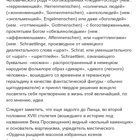
«герренменшей», Herrenmenschen), «солнечных людей»
(«зонненменшей», Sonnenmenschen), «ангелолюдей» (нем.:
«энгельменшей», Engelmenschen) или даже «боголюдей»
(нем.: «готтменшей», Gottmenschen) - с богоотверженными,
проклятыми Богом «обезьянолюдьми» (нем.:
«аффенменшами», Affenmenschen), или «шреттлингами»
(нем.: Schraettlinge, производное от немецкого
диалектального слова «шрат», Schrat, или уменьшительного
от «шрат» - «шреттлейн», Schraettlein, означающего
буквально: «космач» - распространенный в немецком
народном фольклоре образ «дикаря», «дикого (лесного)
человека», вошедшего со временем в германскую
геральдику в качестве фантастической фигуры - обычно
щитодержателя) и принял твердое решение всецело
посвятить себя претворению в жизнь этой величайшей, по
его мнению, идеи.
Следует заметить, что еще задолго до Ланца, во второй
половине XVIII столетия (вошедшего в историю под
названием Века Просвещения) видный «вольный каменщик»
и основатель мартинизма, учредитель мистического
«Ордена рыцарей-масонов избранных коэнов