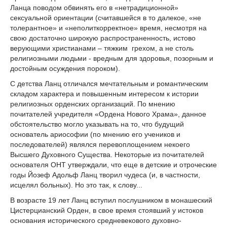
Ланца поводом обвинять его в «нетрадиционной»
сексуальной ориентации (считавшейся в то далекое, «не
толерантное» и «неполиткорректное» время, несмотря на
свою достаточно широкую распространенность, истово
верующими христианами – тяжким грехом, а не столь
религиозными людьми - вредным для здоровья, позорным и
достойным осуждения пороком).
С детства Ланц отличался мечтательным и романтическим
складом характера и повышенным интересом к истории
религиозных орденских организаций. По мнению
почитателей учредителя «Ордена Нового Храма», данное
обстоятельство могло указывать на то, что будущий
основатель ариософии (по мнению его учеников и
последователей) являлся перевоплощением некоего
Высшего Духовного Существа. Некоторые из почитателей
основателя ОНТ утверждали, что еще в детские и отроческие
годы Йозеф Адольф Ланц творил чудеса (и, в частности,
исцелял больных). Но это так, к слову...
В возрасте 19 лет Ланц вступил послушником в монашеский
Цистерцианский Орден, в свое время стоявший у истоков
основания исторического средневекового духовно-