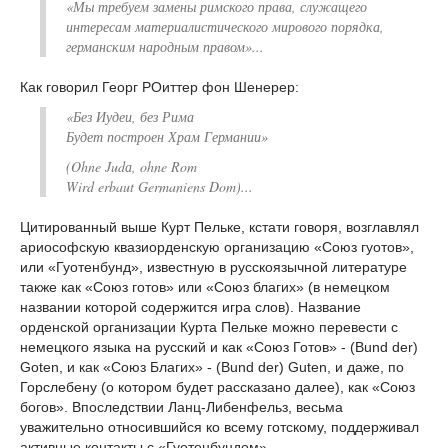
«Мы требуем замены римского права, служащего
интересам материалистического мирового порядка,
германским народным правом»...
Как говорил Георг РОиттер фон Шенерер:
«Без Иудеи, без Рима
Будет построен Храм Германии»
(Ohne Judа, ohne Rom
Wird erbaut Germaniens Dom)...
Цитированный выше Курт Пельке, кстати говоря, возглавлял
ариософскую квазиорденскую организацию «Союз гуотов»,
или «Гуотенбунд», известную в русскоязычной литературе
также как «Союз готов» или «Союз благих» (в немецком
названии которой содержится игра слов). Название
орденской организации Курта Пельке можно перевести с
немецкого языка на русский и как «Союз Готов» - (Bund der)
Goten, и как «Союз Благих» - (Bund der) Guten, и даже, по
Горслебену (о котором будет рассказано далее), как «Союз
богов». Впоследствии Ланц-Либенфельз, весьма
уважительно относившийся ко всему готскому, поддерживал
активные контакты с «Гуотенбундом».