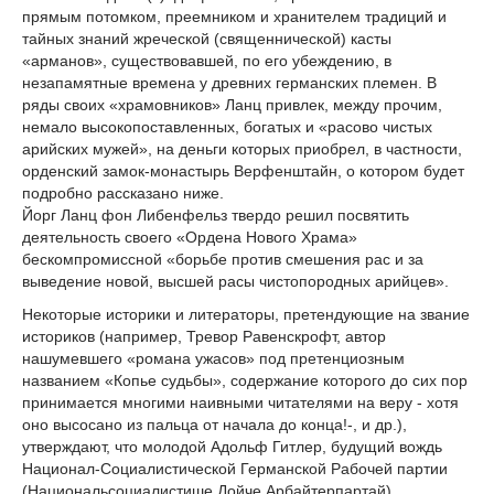
прямым потомком, преемником и хранителем традиций и
тайных знаний жреческой (священнической) касты
«арманов», существовавшей, по его убеждению, в
незапамятные времена у древних германских племен. В
ряды своих «храмовников» Ланц привлек, между прочим,
немало высокопоставленных, богатых и «расово чистых
арийских мужей», на деньги которых приобрел, в частности,
орденский замок-монастырь Верфенштайн, о котором будет
подробно рассказано ниже.
Йорг Ланц фон Либенфельз твердо решил посвятить
деятельность своего «Ордена Нового Храма»
бескомпромиссной «борьбе против смешения рас и за
выведение новой, высшей расы чистопородных арийцев».
Некоторые историки и литераторы, претендующие на звание
историков (например, Тревор Равенскрофт, автор
нашумевшего «романа ужасов» под претенциозным
названием «Копье судьбы», содержание которого до сих пор
принимается многими наивными читателями на веру - хотя
оно высосано из пальца от начала до конца!-, и др.),
утверждают, что молодой Адольф Гитлер, будущий вождь
Национал-Социалистической Германской Рабочей партии
(Национальсоциалистише Дойче Арбайтерпартай),