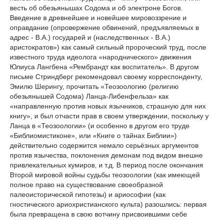
весть об обезьянышах Содома и об электроне Богов.
Введение в древнейшее и новейшее мировоззрение и
оправдание (опровержение обвинений, предъявляемых в
адрес - В.А.) государей и (наследственных - В.А.)
аристократов») как самый сильный пророческий труд, после
известного труда идеолога «народнического» движения
Юлиуса Лангбена «Рембрандт как воспитатель». В другом
письме Стриндберг рекомендовал своему корреспонденту,
Эмилю Шерингу, прочитать «Теозоологию (религию
обезьянышей Содома) Ланца-Либенфельза» как
«направленную против новых язычников, страшную для них
книгу», и был отчасти прав в своем утверждении, поскольку у
Ланца в «Теозоологии» (и особенно в другом его труде
«Библиомистиконе», или «Книге о тайнах Библии»)
действительно содержится немало серьёзных аргументов
против язычества, поклонения демонам под видом внешне
привлекательных кумиров, и т.д. В период после окончания
Второй мировой войны судьбы теозоологии (как имеющей
полное право на существование своеобразной
палеоисторической гипотезы) и ариософии (как
гностического ариохристианского культа) разошлись: первая
была превращена в свою вотчину присвоившими себе