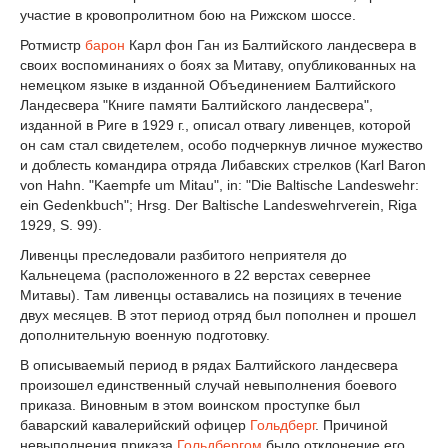
участие в кровопролитном бою на Рижском шоссе.
Ротмистр
барон
Карл фон Ган из Балтийского ландесвера в
своих воспоминаниях о боях за Митаву, опубликованных на
немецком языке в изданной Объединением Балтийского
Ландесвера "Книге памяти Балтийского ландесвера",
изданной в Риге в 1929 г., описал отвагу ливенцев, которой
он сам стал свидетелем, особо подчеркнув личное мужество
и доблесть командира отряда Либавских стрелков (Кarl Baron
von Hahn. "Kaempfe um Mitau", in: "Die Baltische Landeswehr:
ein Gedenkbuch"; Нrsg. Der Baltische Landeswehrverein, Riga
1929, S. 99).
Ливенцы преследовали разбитого неприятеля до
Кальнецема (расположенного в 22 верстах севернее
Митавы). Там ливенцы оставались на позициях в течение
двух месяцев. В этот период отряд был пополнен и прошел
дополнительную военную подготовку.
В описываемый период в рядах Балтийского ландесвера
произошел единственный случай невыполнения боевого
приказа. Виновным в этом воинском проступке был
баварский кавалерийский офицер
Гольдберг
. Причиной
невыполнения приказа
Гольдбергом
было отклонение его