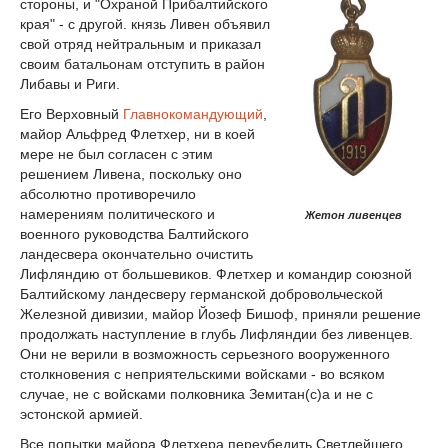
стороны, и "Охраной Прибалтийского
края" - с другой. князь Ливен объявил
свой отряд нейтральным и приказал
своим батальонам отступить в район
Либавы и Риги.
Его Верховный
Главнокомандующий
,
майор Альфред Флетхер, ни в коей
мере не был согласен с этим
решением Ливена, поскольку оно
абсолютно противоречило
намерениям политического и
Жетон ливенцев
военного руководства Балтийского
ландесвера окончательно очистить
Лифляндию от большевиков. Флетхер и командир союзной
Балтийскому ландесверу германской добровольческой
Железной дивизии, майор Йозеф Бишоф, приняли решение
продолжать наступление в глубь Лифляндии без ливенцев.
Они не верили в возможность серьезного вооруженного
столкновения с неприятельскими войсками - во всяком
случае, не с войсками полковника Земитан(с)а и не с
эстонской армией.
Все попытки майора Флетхера переубедить Светлейшего