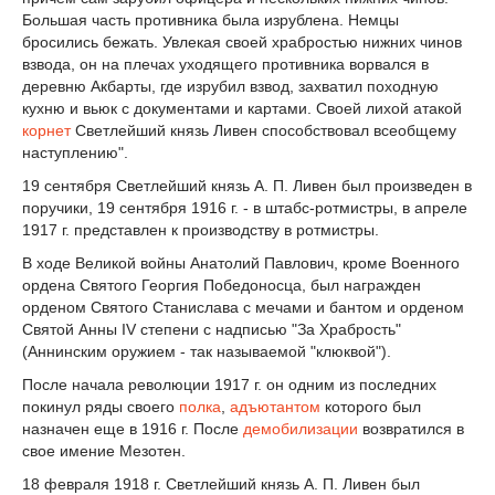
Большая часть противника была изрублена. Немцы
бросились бежать. Увлекая своей храбростью нижних чинов
взвода, он на плечах уходящего противника ворвался в
деревню Акбарты, где изрубил взвод, захватил походную
кухню и вьюк с документами и картами. Своей лихой атакой
корнет
Светлейший князь Ливен способствовал всеобщему
наступлению".
19 сентября Светлейший князь А. П. Ливен был произведен в
поручики, 19 сентября 1916 г. - в штабс-ротмистры, в апреле
1917 г. представлен к производству в ротмистры.
В ходе Великой войны Анатолий Павлович, кроме Военного
ордена Святого Георгия Победоносца, был награжден
орденом Святого Станислава с мечами и бантом и орденом
Святой Анны IV степени с надписью "За Храбрость"
(Аннинским оружием - так называемой "клюквой").
После начала революции 1917 г. он одним из последних
покинул ряды своего
полка
,
адъютантом
которого был
назначен еще в 1916 г. После
демобилизации
возвратился в
свое имение Мезотен.
18 февраля 1918 г. Светлейший князь А. П. Ливен был