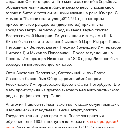
с врагами Святого Креста. Его сын также погиб в борьбе за
обращение язычников в Христианскую веру, сложив свою
голову в битве с эстонскими язычниками на реке Юмере. С
момента "Рижских капитуляций" 1721 г., по которым
прибалтийское рыцарство (дворянство) присягнуло
Государю Петру Великому, род Ливенов верно служил
Всероссийской Империи. Титулованная статс-дама Ш. К.
Ливен была воспитательницей сыновей Царя-Рыцаря Павла
Петровича - Великих князей Николая (Будущего Императора
Николая I) и Михаила Павловичей. После вступления на
Престол Императора Николая I, в 1826 г., род Ливенов был
возведен в княжеское достоинство.
Отец Анатолия Павловича, Светлейший князь Павел
Иванович Ливен, был Обер-Церемониймейстером
Российского Императорского Двора в Санкт-Петербурге. Его
мать происходила из другого знатного немецко-балтийского
рода - графов фон дер Пален.
Анатолий Павлович Ливен закончил классическую гимназию
и юридический факультет Санкт-Петербургского
Государственного университета. После завершения
обучения он в 1893 г. поступил юнкером в
Кавалергардский
полк
Русской Императорской гвардии. В 1897 г. он служил