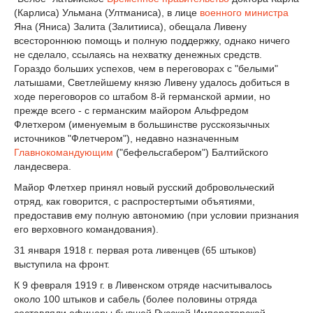
(Карлиса) Ульмана (Ултманиса), в лице
военного министра
Яна (Яниса) Залита (Залитииса), обещала Ливену
всестороннюю помощь и полную поддержку, однако ничего
не сделало, ссылаясь на нехватку денежных средств.
Гораздо больших успехов, чем в переговорах с "белыми"
латышами, Светлейшему князю Ливену удалось добиться в
ходе переговоров со штабом 8-й германской армии, но
прежде всего - с германским майором Альфредом
Флетхером (именуемым в большинстве русскоязычных
источников "Флетчером"), недавно назначенным
Главнокомандующим
("бефельсгабером") Балтийского
ландесвера.
Майор Флетхер принял новый русский добровольческий
отряд, как говорится, с распростертыми объятиями,
предоставив ему полную автономию (при условии признания
его верховного командования).
31 января 1918 г. первая рота ливенцев (65 штыков)
выступила на фронт.
К 9 февраля 1919 г. в Ливенском отряде насчитывалось
около 100 штыков и сабель (более половины отряда
составляли офицеры бывшей Русской Императорской