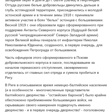
западный берег и дойти до г. Валги (Валка) в Лифляндии.
Оттуда русские белые добровольцы двинулись дальше в
глубь эстляндской территории, присоединились к молодой
эстонской армии и в течении зимы 1918 г. принимали
активное участие в боях "белых" эстонцев с большевиками.
Весной 1919 г. они образовали ядро сформированного при
поддержке Антанты Северного корпуса (будущей белой
русской "непредрешенческой" Северо-Западной армии)
героя Великой войны генерала от инфантерии Николая
Николаевича Юденича, созданного, в первую очередь, для
освобождения Петрограда от большевиков.
Часть офицеров этого сформированного в Пскове
добровольческого корпуса в хаосе, последовавшем за
началом германского отступления, своевременно
отделилась от главных сил отряда и сумела пробиться в
Ригу.
В Риге в описываемое время немецко-балтийское население
(и в особенности - многочисленные представители
балтийского дворянства - "остзейских баронов") было крайне
обеспокоено приближением большевицких войск, не
скрывавших своего намерения подвергнуть именно
дворянство - и в первую очередь дворянство! - поголовному