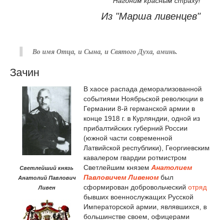
Нагоним красным страху!
Из "Марша ливенцев"
Во имя Отца, и Сына, и Святого Духа, аминь.
Зачин
В хаосе распада деморализованной
событиями Ноябрьской революции в
Германии 8-й германской армии в
конце 1918 г. в Курляндии, одной из
прибалтийских губерний России
(южной части современной
Латвийской республики), Георгиевским
кавалером гвардии ротмистром
Светлейшим князем
Анатолием
Светлейший князь
Павловичем Ливеном
был
Анатолий Павлович
сформирован добровольческий
отряд
Ливен
бывших военнослужащих Русской
Императорской армии, являвшихся, в
большинстве своем, офицерами