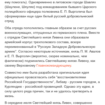
ему помогать). Одновременно в литовском городе Шавлях
(Шаулене, Шяуляе) под командованием бывшего Царского
полицейского офицера полковника Е. П. Вырголича был
сформирован еще один белый русский добровольческий
отряд.
Оба отряда пополнялись главным образом за счет русских
военнослужащих, отпущенных из германского плена. Вместе
с отрядом Светлейшего князя Ливена они образовали
армейский корпус трехполкового состава, вскоре
переименованный в "Русскую Западную Добровольческую
армию". Согласно некоторым источникам, князь П. М. Авалов
и Е. П. Вырголич (вероятно, скорее номинально, чем
фактически) подчинились Светлейшему князю Ливену, как
своему Верховному
Главнокомандующему
.
Совместно ими была разработана оригинальная идея
официально провозгласить себя "восстановителями
Российской Государственности", Либаву - русским городом, а
Курляндию - российской провинцией. Однако эту идею, в
силу целого ряда причин, так и не удалось претворить в
жизнь.
В середине июля Светлейший князь Ливен, совершенно