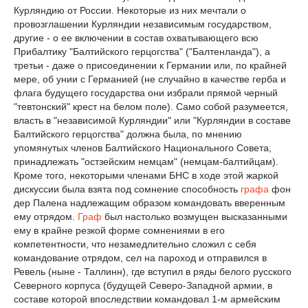
Курляндию от России. Некоторые из них мечтали о
провозглашении Курляндии независимым государством,
другие - о ее включении в состав охватывающего всю
Прибалтику "Балтийского герцогства" ("Балтенланда"), а
третьи - даже о присоединении к Германии или, по крайней
мере, об унии с Германией (не случайно в качестве герба и
флага будущего государства они избрали прямой черный
"тевтонский" крест на белом поле). Само собой разумеется,
власть в "независимой Курляндии" или "Курляндии в составе
Балтийского герцогства" должна была, по мнению
упомянутых членов Балтийского Национального Совета,
принадлежать "остзейским немцам" (немцам-балтийцам).
Кроме того, некоторыми членами БНС в ходе этой жаркой
дискуссии была взята под сомнение способность
графа
фон
дер Палена надлежащим образом командовать вверенным
ему отрядом.
Граф
был настолько возмущен высказанными
ему в крайне резкой форме сомнениями в его
компетентности, что незамедлительно сложил с себя
командование отрядом, сел на пароход и отправился в
Ревель (ныне - Таллинн), где вступил в ряды белого русского
Северного корпуса (будущей Северо-Западной армии, в
составе которой впоследствии командовал 1-м армейским