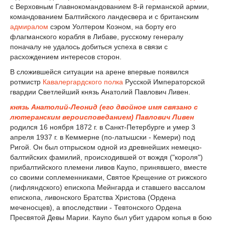
с Верховным Главнокомандованием 8-й германской армии,
командованием Балтийского ландесвера и с британским
адмиралом
сэром Уолтером Коэном, на борту его
флагманского корабля в Либаве, русскому генералу
поначалу не удалось добиться успеха в связи с
расхождением интересов сторон.
В сложившейся ситуации на арене впервые появился
ротмистр
Кавалергардского полка
Русской Императорской
гвардии Светлейший князь Анатолий Павлович Ливен.
князь Анатолий-Леонид (его двойное имя связано с
лютеранским вероисповеданием) Павлович Ливен
родился 16 ноября 1872 г. в Санкт-Петербурге и умер 3
апреля 1937 г. в Кеммерне (по-латышски - Кемери) под
Ригой. Он был отпрыском одной из древнейших немецко-
балтийских фамилий, происходившей от вождя ("короля")
прибалтийского племени ливов Каупо, принявшего, вместе
со своими соплеменниками, Святое Крещение от рижского
(лифляндского) епископа Мейнгарда и ставшего вассалом
епископа, ливонского Братства Христова (Ордена
меченосцев), а впоследствии - Тевтонского Ордена
Пресвятой Девы Марии. Каупо был убит ударом копья в бою