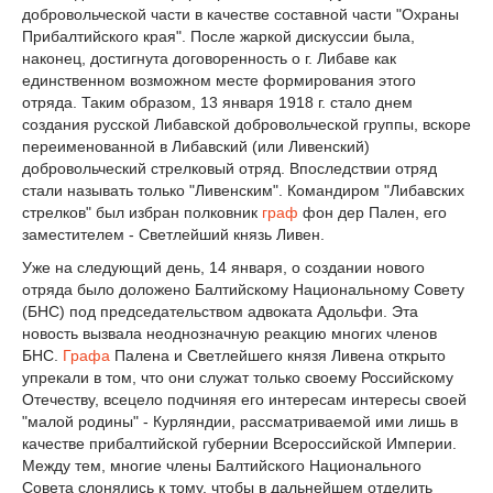
добровольческой части в качестве составной части "Охраны
Прибалтийского края". После жаркой дискуссии была,
наконец, достигнута договоренность о г. Либаве как
единственном возможном месте формирования этого
отряда. Таким образом, 13 января 1918 г. стало днем
создания русской Либавской добровольческой группы, вскоре
переименованной в Либавский (или Ливенский)
добровольческий стрелковый отряд. Впоследствии отряд
стали называть только "Ливенским". Командиром "Либавских
стрелков" был избран полковник
граф
фон дер Пален, его
заместителем - Светлейший князь Ливен.
Уже на следующий день, 14 января, о создании нового
отряда было доложено Балтийскому Национальному Совету
(БНС) под председательством адвоката Адольфи. Эта
новость вызвала неоднозначную реакцию многих членов
БНС.
Графа
Палена и Светлейшего князя Ливена открыто
упрекали в том, что они служат только своему Российскому
Отечеству, всецело подчиняя его интересам интересы своей
"малой родины" - Курляндии, рассматриваемой ими лишь в
качестве прибалтийской губернии Всероссийской Империи.
Между тем, многие члены Балтийского Национального
Совета cлонялись к тому, чтобы в дальнейшем отделить