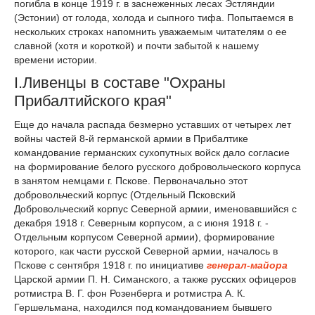
погибла в конце 1919 г. в заснеженных лесах Эстляндии
(Эстонии) от голода, холода и сыпного тифа. Попытаемся в
нескольких строках напомнить уважаемым читателям о ее
славной (хотя и короткой) и почти забытой к нашему
времени истории.
I.Ливенцы в составе "Охраны
Прибалтийского края"
Еще до начала распада безмерно уставших от четырех лет
войны частей 8-й германской армии в Прибалтике
командование германских сухопутных войск дало согласие
на формирование белого русского добровольческого корпуса
в занятом немцами г. Пскове. Первоначально этот
добровольческий корпус (Отдельный Псковский
Добровольческий корпус Северной армии, именовавшийся с
декабря 1918 г. Северным корпусом, а с июня 1918 г. -
Отдельным корпусом Северной армии), формирование
которого, как части русской Северной армии, началось в
Пскове с сентября 1918 г. по инициативе
генерал-майора
Царской армии П. Н. Симанского, а также русских офицеров
ротмистра В. Г. фон Розенберга и ротмистра А. К.
Гершельмана, находился под командованием бывшего