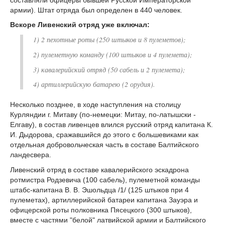
армии). Штат отряда был определен в 440 человек.
Вскоре Ливенский отряд уже включал:
1) 2 пехотные роты (250 штыков и 8 пулеметов);
2) пулеметную команду (100 штыков и 4 пулемета);
3) кавалерийский отряд (50 сабель и 2 пулемета);
4) артиллерийскую батарею (2 орудия).
Несколько позднее, в ходе наступления на столицу
Курляндии г. Митаву (по-немецки: Митау, по-латышски -
Елгаву), в состав ливенцев влился русский отряд капитана К.
И. Дыдорова, сражавшийся до этого с большевиками как
отдельная добровольческая часть в составе Балтийского
ландесвера.
Ливенский отряд в составе кавалерийского эскадрона
ротмистра Родзевича (100 сабель), пулеметной команды
штабс-капитана В. В. Эшольдца /1/ (125 штыков при 4
пулеметах), артиллерийской батареи капитана Зауэра и
офицерской роты полковника Пясецкого (300 штыков),
вместе с частями "белой" латвийской армии и Балтийского