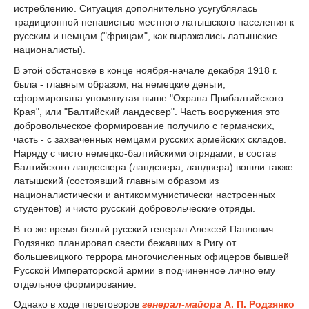
истреблению. Ситуация дополнительно усугублялась
традиционной ненавистью местного латышского населения к
русским и немцам ("фрицам", как выражались латышские
националисты).
В этой обстановке в конце ноября-начале декабря 1918 г.
была - главным образом, на немецкие деньги,
сформирована упомянутая выше "Охрана Прибалтийского
Края", или "Балтийский ландесвер". Часть вооружения это
добровольческое формирование получило с германских,
часть - с захваченных немцами русских армейских складов.
Наряду с чисто немецко-балтийскими отрядами, в состав
Балтийского ландесвера (ландсвера, ландвера) вошли также
латышский (состоявший главным образом из
националистически и антикоммунистически настроенных
студентов) и чисто русский добровольческие отряды.
В то же время белый русский генерал Алексей Павлович
Родзянко планировал свести бежавших в Ригу от
большевицкого террора многочисленных офицеров бывшей
Русской Императорской армии в подчиненное лично ему
отдельное формирование.
Однако в ходе переговоров
генерал-майора
А. П. Родзянко