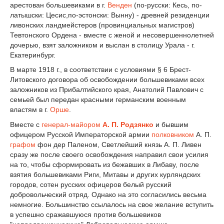
арестован большевиками в г.
Венден
(по-русски: Кесь, по-
латышски: Цесис,по-эстонски: Вынну) - древней резиденции
ливонских ландмейстеров (провинциальных магистров)
Тевтонского Ордена - вместе с женой и несовершеннолетней
дочерью, взят заложником и выслан в столицу Урала - г.
Екатеринбург.
В марте 1918 г., в соответствии с условиями § 6 Брест-
Литовского договора об освобождении большевиками всех
заложников из Прибалтийского края, Анатолий Павлович с
семьей был передан красными германским военным
властям в г.
Орше
.
Вместе с
генерал-майором
А. П. Родзянко
и бывшим
офицером Русской Императорской армии
полковником
А. П.
графом
фон дер Паленом, Светлейший князь А. П. Ливен
сразу же после своего освобождения направил свои усилия
на то, чтобы сформировать из бежавших в Либаву, после
взятия большевиками Риги, Митавы и других курляндских
городов, сотен русских офицеров белый русский
добровольческий отряд. Однако на это согласились весьма
немногие. Большинство ссылалось на свое желание вступить
в успешно сражавшуюся против большевиков