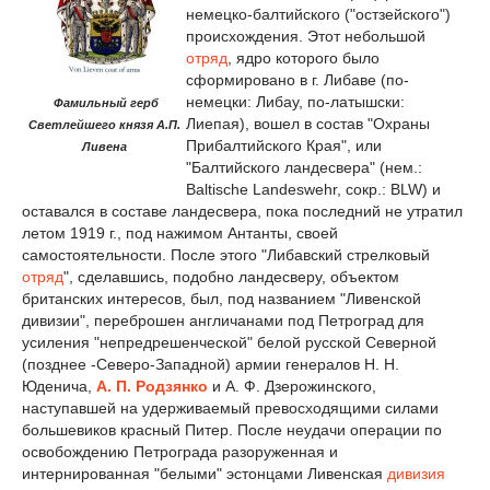
немецко-балтийского ("остзейского")
происхождения. Этот небольшой
отряд
, ядро которого было
сформировано в г. Либаве (по-
немецки: Либау, по-латышски:
Фамильный герб
Лиепая), вошел в состав "Охраны
Светлейшего князя А.П.
Прибалтийского Края", или
Ливена
"Балтийского ландесвера" (нем.:
Baltische Landeswehr, сокр.: BLW) и
оставался в составе ландесвера, пока последний не утратил
летом 1919 г., под нажимом Антанты, своей
самостоятельности. После этого "Либавский стрелковый
отряд
", сделавшись, подобно ландесверу, объектом
британских интересов, был, под названием "Ливенской
дивизии", переброшен англичанами под Петроград для
усиления "непредрешенческой" белой русской Северной
(позднее -Северо-Западной) армии генералов Н. Н.
Юденича,
А. П. Родзянко
и А. Ф. Дзерожинского,
наступавшей на удерживаемый превосходящими силами
большевиков красный Питер. После неудачи операции по
освобождению Петрограда разоруженная и
интернированная "белыми" эстонцами Ливенская
дивизия