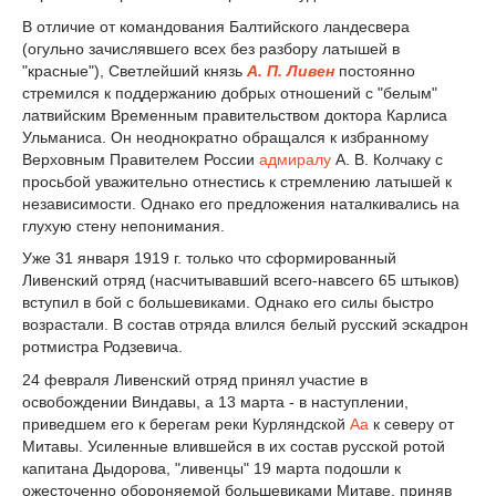
В отличие от командования Балтийского ландесвера
(огульно зачислявшего всех без разбору латышей в
"красные"), Светлейший князь
А. П. Ливен
постоянно
стремился к поддержанию добрых отношений с "белым"
латвийским Временным правительством доктора Карлиса
Ульманиса. Он неоднократно обращался к избранному
Верховным Правителем России
адмиралу
А. В. Колчаку с
просьбой уважительно отнестись к стремлению латышей к
независимости. Однако его предложения наталкивались на
глухую стену непонимания.
Уже 31 января 1919 г. только что сформированный
Ливенский отряд (насчитывавший всего-навсего 65 штыков)
вступил в бой с большевиками. Однако его силы быстро
возрастали. В состав отряда влился белый русский эскадрон
ротмистра Родзевича.
24 февраля Ливенский отряд принял участие в
освобождении Виндавы, а 13 марта - в наступлении,
приведшем его к берегам реки Курляндской
Аа
к северу от
Митавы. Усиленные влившейся в их состав русской ротой
капитана Дыдорова, "ливенцы" 19 марта подошли к
ожесточенно обороняемой большевиками Митаве, приняв