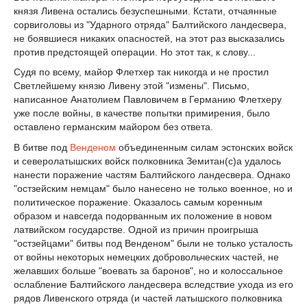
князя Ливена остались безуспешными. Кстати, отчаянные
сорвиголовы из "Ударного отряда" Балтийского ландесвера,
не боявшиеся никаких опасностей, на этот раз высказались
против предстоящей операции. Но этот так, к слову...
Судя по всему, майор Флетхер так никогда и не простил
Светлейшему князю Ливену этой "измены". Письмо,
написанное Анатолием Павловичем в Германию Флетхеру
уже после войны, в качестве попытки примирения, было
оставлено германским майором без ответа.
В битве под
Венденом
объединенным силам эстонских войск
и северолатышских войск полковника Земитан(с)а удалось
нанести поражение частям Балтийского ландесвера. Однако
"остзейским немцам" было нанесено не только военное, но и
политическое поражение. Оказалось самым коренным
образом и навсегда подорванным их положение в новом
латвийском государстве. Одной из причин проигрыша
"остзейцами" битвы под Венденом" были не только усталость
от войны некоторых немецких добровольческих частей, не
желавших больше "воевать за баронов", но и колоссальное
ослабление Балтийского ландесвера вследствие ухода из его
рядов Ливенского отряда (и частей латышского полковника