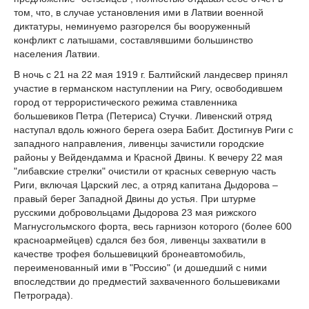
том, что, в случае установления ими в Латвии военной
диктатуры, неминуемо разгорелся бы вооруженный
конфликт с латышами, составлявшими большинство
населения Латвии.
В ночь с 21 на 22 мая 1919 г. Балтийский ландесвер принял
участие в германском наступлении на Ригу, освободившем
город от террористического режима ставленника
большевиков Петра (Петериса) Стучки. Ливенский отряд
наступал вдоль южного берега озера Бабит. Достигнув Риги с
западного направления, ливенцы зачистили городские
районы у Вейдендамма и Красной Двины. К вечеру 22 мая
"либавские стрелки" очистили от красных северную часть
Риги, включая Царский лес, а отряд капитана Дыдорова –
правый берег Западной Двины до устья. При штурме
русскими добровольцами Дыдорова 23 мая рижского
Магнусгольмского форта, весь гарнизон которого (более 600
красноармейцев) сдался без боя, ливенцы захватили в
качестве трофея большевицкий бронеавтомобиль,
переименованный ими в "Россию" (и дошедший с ними
впоследствии до предместий захваченного большевиками
Петрограда).