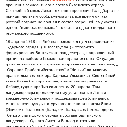
прошения зачислить его в состав Ливенского отряда.
Светлейший князь Ливен отклонил прошение Гольдберга по
принципиальным соображениям (за все время он, как
русский патриот, не принял в состав вверенной ему части ни
одного "имперского немца", то есть ни одного подданного
германского подданного).
16 апреля 1919 г. в Либаве произошел путч сорвиголов из
"Ударного отряда" ("Штосструппе") - отборного
формирования Балтийского ландесвера -, направленный
против латвийского Временного правительства. Ситуация
грозила вылиться в открытый вооруженный конфликт между
"Охраной Прибалтийского края" и "белым" латышским
правительством доктора Карлиса Ульманиса. Светлейший
князь Ливен был приглашен, в качестве посредника, в
Либаву, куда и прибыл самолетом 20 апреля. Там
ландесверовцы предложили ему установить в Латвии
враждебную Ульманису и поддерживавшей Ульманиса
Антанте военную диктатуру вместе с полковником Яном
(Янисом) Баллодом (Балодом, Балодисом), командиром
"белого" латышского отряда в составе Балтийского
ландесвера. Однако Ливен и Баллод отклонили
предложение "остзейцев", полностью отдавая себе отчет в