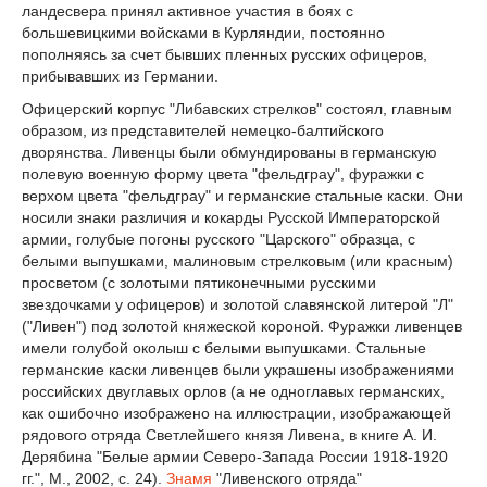
ландесвера принял активное участия в боях с
большевицкими войсками в Курляндии, постоянно
пополняясь за счет бывших пленных русских офицеров,
прибывавших из Германии.
Офицерский корпус "Либавских стрелков" состоял, главным
образом, из представителей немецко-балтийского
дворянства. Ливенцы были обмундированы в германскую
полевую военную форму цвета "фельдграу", фуражки с
верхом цвета "фельдграу" и германские стальные каски. Они
носили знаки различия и кокарды Русской Императорской
армии, голубые погоны русского "Царского" образца, с
белыми выпушками, малиновым стрелковым (или красным)
просветом (с золотыми пятиконечными русскими
звездочками у офицеров) и золотой славянской литерой "Л"
("Ливен") под золотой княжеской короной. Фуражки ливенцев
имели голубой околыш с белыми выпушками. Стальные
германские каски ливенцев были украшены изображениями
российских двуглавых орлов (а не одноглавых германских,
как ошибочно изображено на иллюстрации, изображающей
рядового отряда Светлейшего князя Ливена, в книге А. И.
Дерябина "Белые армии Северо-Запада России 1918-1920
гг.", М., 2002, с. 24).
Знамя
"Ливенского отряда"