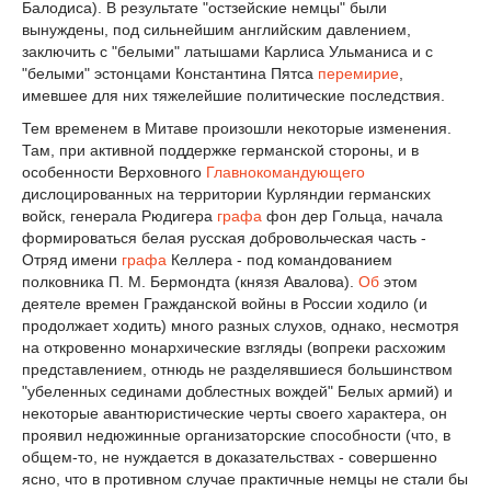
Балодиса). В результате "остзейские немцы" были
вынуждены, под сильнейшим английским давлением,
заключить с "белыми" латышами Карлиса Ульманиса и с
"белыми" эстонцами Константина Пятса
перемирие
,
имевшее для них тяжелейшие политические последствия.
Тем временем в Митаве произошли некоторые изменения.
Там, при активной поддержке германской стороны, и в
особенности Верховного
Главнокомандующего
дислоцированных на территории Курляндии германских
войск, генерала Рюдигера
графа
фон дер Гольца, начала
формироваться белая русская добровольческая часть -
Отряд имени
графа
Келлера - под командованием
полковника П. М. Бермондта (князя Авалова).
Об
этом
деятеле времен Гражданской войны в России ходило (и
продолжает ходить) много разных слухов, однако, несмотря
на откровенно монархические взгляды (вопреки расхожим
представлением, отнюдь не разделявшиеся большинством
"убеленных сединами доблестных вождей" Белых армий) и
некоторые авантюристические черты своего характера, он
проявил недюжинные организаторские способности (что, в
общем-то, не нуждается в доказательствах - совершенно
ясно, что в противном случае практичные немцы не стали бы