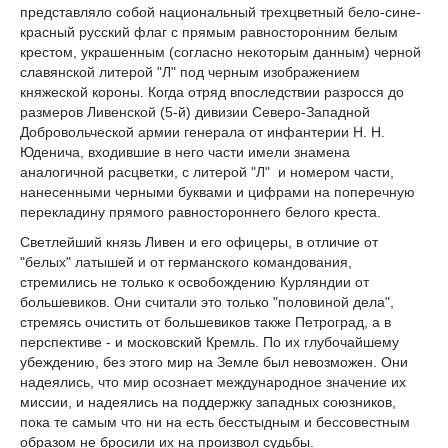
представляло собой национальный трехцветный бело-сине-
красный русский флаг с прямым равносторонним белым
крестом, украшенным (согласно некоторым данным) черной
славянской литерой "Л" под черным изображением
княжеской короны. Когда отряд впоследствии разросся до
размеров Ливенской (5-й) дивизии Северо-Западной
Добровольческой армии генерала от инфантерии Н. Н.
Юденича, входившие в него части имели знамена
аналогичной расцветки, с литерой "Л" и номером части,
нанесенными черными буквами и цифрами на поперечную
перекладину прямого равностороннего белого креста.
Светлейший князь Ливен и его офицеры, в отличие от
"белых" латышей и от германского командования,
стремились не только к освобождению Курляндии от
большевиков. Они считали это только "половиной дела",
стремясь очистить от большевиков также Петроград, а в
перспективе - и московский Кремль. По их глубочайшему
убеждению, без этого мир на Земле был невозможен. Они
надеялись, что мир осознает международное значение их
миссии, и надеялись на поддержку западных союзников,
пока те самым что ни на есть бесстыдным и бессовестным
образом не бросили их на произвол судьбы.