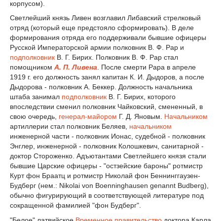
корпусом).
Светлейший князь Ливен возглавил Либавский стрелковый
отряд (который еще предстояло сформировать). В деле
формирования отряда его поддерживали бывшие офицеры
Русской Императорской армии полковник В. Ф. Рар и
подполковник
В. Г. Бирих. Полковник В. Ф. Рар стал
помощником
А. П. Ливена
. После смерти Рара в апреле
1919 г. его должность занял капитан К. И. Дыдоров, а после
Дыдорова - полковник А. Беккер. Должность начальника
штаба занимал
подполковник
В. Г. Бирих, которого
впоследствии сменил полковник Чайковский, смененный, в
свою очередь,
генерал-майором
Г. Д. Яновым.
Начальником
артиллерии стал полковник Беляев,
начальником
инженерной части - полковник Ионас, судебной - полковник
Энглер, инженерной - полковник Колошкевич, санитарной -
доктор Стороженко. Адъютантами Светлейшего князя стали
бывшие Царские офицеры - "остзейские бароны" ротмистр
Курт фон Браатц и ротмистр Николай фон Беннинггаузен-
Будберг (нем.: Nikolai von Boenninghausen genannt Budberg),
обычно фигурирующий в соответствующей литературе под
сокращенной фамилией "фон Будберг".
"Белое" латвийское
Временное правительство
доктора Карла