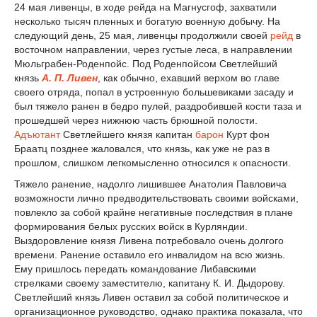
24 мая ливенцы, в ходе рейда на Магнусгоф, захватили
несколько тысяч пленных и богатую военную добычу. На
следующий день, 25 мая, ливенцы продолжили своей
рейд
в
восточном направлении, через густые леса, в направлении
Мюльграбен-Роденпойс. Под Роденпойсом Светлейший
князь
А. П. Ливен
, как обычно, ехавший верхом во главе
своего отряда, попал в устроенную большевиками засаду и
был тяжело ранен в бедро пулей, раздробившей кости таза и
прошедшей через нижнюю часть брюшной полости.
Адъютант
Светлейшего князя капитан
барон
Курт фон
Браатц позднее жаловался, что князь, как уже не раз в
прошлом, слишком легкомысленно относился к опасности.
Тяжело ранение, надолго лишившее Анатолия Павловича
возможности лично предводительствовать своими войсками,
повлекло за собой крайне негативные последствия в плане
формирования белых русских войск в Курляндии.
Выздоровление князя Ливена потребовало очень долгого
времени. Ранение оставило его инвалидом на всю жизнь.
Ему пришлось передать командование Либавскими
стрелками своему заместителю, капитану К. И. Дыдорову.
Светлейший князь Ливен оставил за собой политическое и
организационное руководство, однако практика показала, что