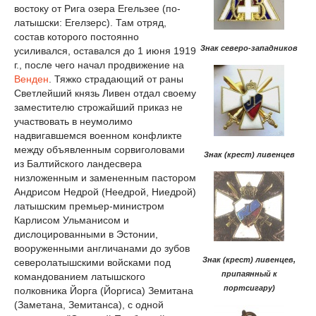
востоку от Рига озера Егельзее (по-
латышски: Егелзерс). Там отряд,
состав которого постоянно
Знак северо-западников
усиливался, оставался до 1 июня 1919
г., после чего начал продвижение на
Венден
. Тяжко страдающий от раны
Светлейший князь Ливен отдал своему
заместителю строжайший приказ не
участвовать в неумолимо
надвигавшемся военном конфликте
между объявленным сорвиголовами
Знак (крест) ливенцев
из Балтийского ландесвера
низложенным и замененным пастором
Андрисом Недрой (Неедрой, Ниедрой)
латышским премьер-министром
Карлисом Ульманисом и
дислоцированными в Эстонии,
вооруженными англичанами до зубов
Знак (крест) ливенцев,
северолатышскими войсками под
припаянный к
командованием латышского
портсигару)
полковника Йорга (Йоргиса) Земитана
(Заметана, Земитанса), с одной