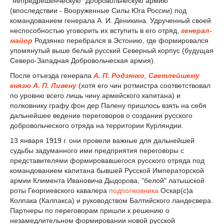
"непредрешенческую" Добровольческую армию
(впоследствии - Вооруженные Силы Юга России) под
командованием генерала А. И. Деникина. Удрученный своей
неспособностью уговорить их вступить в его отряд,
генерал-
майор
Родзянко перебрался в Эстонию, где формировался
упомянутый выше белый русский Северный корпус (будущая
Северо-Западная Добровольческая армия).
После отъезда генерала
А. П. Родзянко
,
Светлейшему
князю А. П. Ливену
(хотя его чин ротмистра соответствовал
по уровню всего лишь чину армейского капитана) и
полковнику графу фон дер Палену пришлось взять на себя
дальнейшее ведение переговоров о создании русского
добровольческого отряда на территории Курляндии.
13 января 1919 г. они провели важные для дальнейшей
судьбы задуманного ими предприятия переговоры с
представителями формировавшегося русского отряда под
командованием капитана бывшей Русской Императорской
армии Климента Ивановича Дыдорова, "белой" латышской
роты Георгиевского кавалера
подполковника
Оскар(с)а
Колпака (Калпакса) и руководством Балтийского ландесвера.
Партнеры по переговорам пришли к решению о
незамедлительном формировании новой русской