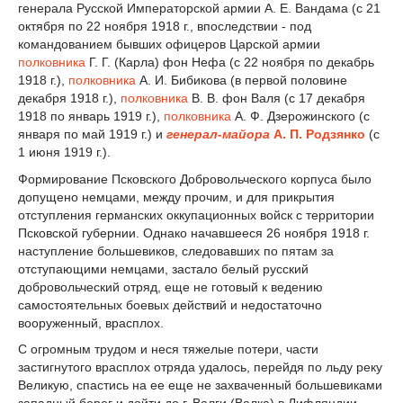
генерала Русской Императорской армии А. Е. Вандама (с 21
октября по 22 ноября 1918 г., впоследствии - под
командованием бывших офицеров Царской армии
полковника
Г. Г. (Карла) фон Нефа (с 22 ноября по декабрь
1918 г.),
полковника
А. И. Бибикова (в первой половине
декабря 1918 г.),
полковника
В. В. фон Валя (с 17 декабря
1918 по январь 1919 г.),
полковника
А. Ф. Дзерожинского (с
января по май 1919 г.) и
генерал-майора
А. П. Родзянко
(с
1 июня 1919 г.).
Формирование Псковского Добровольческого корпуса было
допущено немцами, между прочим, и для прикрытия
отступления германских оккупационных войск с территории
Псковской губернии. Однако начавшееся 26 ноября 1918 г.
наступление большевиков, следовавших по пятам за
отступающими немцами, застало белый русский
добровольческий отряд, еще не готовый к ведению
самостоятельных боевых действий и недостаточно
вооруженный, врасплох.
С огромным трудом и неся тяжелые потери, части
застигнутого врасплох отряда удалось, перейдя по льду реку
Великую, спастись на ее еще не захваченный большевиками