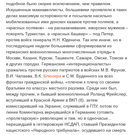
подобное было скорее исключением, чем правилом.
Искушенные макиавеллисты, большевики проявляли в таких
делах максимум осторожности и посылали насильно
мобилизованных ими донских казаков против поляков, а
«красных поляков» - на расказачивание, ижорских мужиков –
покорять Туркестан, а «красных башкир» – под Питер,
против войск генерала Н.Н. Юденича. Так или иначе, но в
последующие недели большевики сформировали из
германских военнопленных многочисленные отряды в
Москве, Казани, Курске, Ташкенте, Самаре, Омске, Томске и
в других городах. Германские «интернационалисты»
сражались против русских патриотов в войсках М.В. Фрунзе,
В.И. Чапаева, В.К.
Блюхера
и С.М. Буденного на всех
фронтах гражданской войны, «плечом к плечу со своими
братьями по классу» местного разлива. Среди них был,
между прочим, и бывший военнопленный Роланд Фрейслер,
вступивший в Красной Армии в ВКП (б), затем
комиссаривший на Украине, служивший в ГПУ, потом по
линии Коминтерна вернувшийся в Германию готовить
«пролетарскую» революцию и там, но в одночасье...
перешедший в гитлеровскую НСДАП, ставший Президентом
нацистского «Народного трибунала», осудившего на смерть