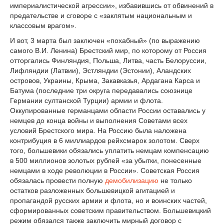
империалистической агрессии», избавившись от обвинений в
предательстве и сговоре с «заклятым национальным и
классовым врагом».
И вот, 3 марта был заключен «похабный» (по выражению
самого В.И. Ленина) Брестский мир, по которому от Россия
отторгались Финляндия, Польша, Литва, часть Белоруссии,
Лифляндии (Латвии), Эстляндии (Эстонии), Аландских
островов, Украины, Крыма, Закавказья, Ардагана Карса и
Батума (последние три округа передавались союзнице
Германии султанской Турции) армии и флота.
Оккупированные германцами области России оставались у
немцев до конца войны и выполнения Советами всех
условий Брестского мира. На Россию была наложена
контрибуция в 6 миллиардов рейхсмарок золотом. Сверх
того, большевики обязались уплатить немцам компенсацию
в 500 миллионов золотых рублей «за убытки, понесенные
немцами в ходе революции в России». Советская Россия
обязалась провести полную
демобилизацию
не только
остатков разложенных большевицкой агитацией и
пропагандой русских армии и флота, но и воинских частей,
сформированных советским правительством. Большевицкий
режим обязался также заключить мирный договор с