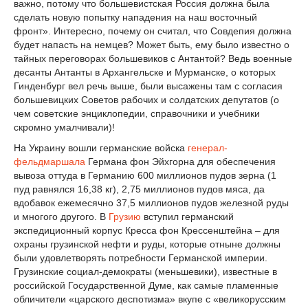
важно, потому что большевистская Россия должна была
сделать новую попытку нападения на наш восточный
фронт». Интересно, почему он считал, что Совдепия должна
будет напасть на немцев? Может быть, ему было известно о
тайных переговорах большевиков с Антантой? Ведь военные
десанты Антанты в Архангельске и Мурманске, о которых
Гинденбург вел речь выше, были высажены там с согласия
большевицких Советов рабочих и солдатских депутатов (о
чем советские энциклопедии, справочники и учебники
скромно умалчивали)!
На Украину вошли германские войска
генерал-
фельдмаршала
Германа фон Эйхгорна для обеспечения
вывоза оттуда в Германию 600 миллионов пудов зерна (1
пуд равнялся 16,38 кг), 2,75 миллионов пудов мяса, да
вдобавок ежемесячно 37,5 миллионов пудов железной руды
и многого другого. В
Грузию
вступил германский
экспедиционный корпус Кресса фон Крессенштейна – для
охраны грузинской нефти и руды, которые отныне должны
были удовлетворять потребности Германской империи.
Грузинские социал-демократы (меньшевики), известные в
российской Государственной Думе, как самые пламенные
обличители «царского деспотизма» вкупе с «великорусским