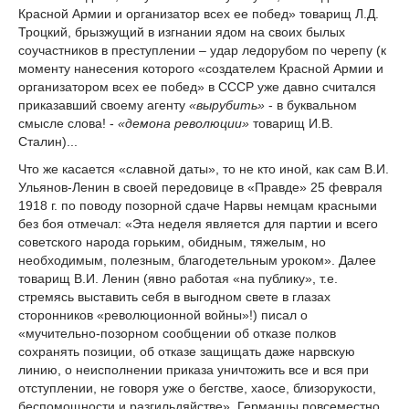
Красной Армии и организатор всех ее побед» товарищ Л.Д.
Троцкий, брызжущий в изгнании ядом на своих былых
соучастников в преступлении – удар ледорубом по черепу (к
моменту нанесения которого «создателем Красной Армии и
организатором всех ее побед» в СССР уже давно считался
приказавший своему агенту
«вырубить»
- в буквальном
смысле слова! -
«демона революции»
товарищ И.В.
Сталин)...
Что же касается «славной даты», то не кто иной, как сам В.И.
Ульянов-Ленин в своей передовице в «Правде» 25 февраля
1918 г. по поводу позорной сдаче Нарвы немцам красными
без боя отмечал: «Эта неделя является для партии и всего
советского народа горьким, обидным, тяжелым, но
необходимым, полезным, благодетельным уроком». Далее
товарищ В.И. Ленин (явно работая «на публику», т.е.
стремясь выставить себя в выгодном свете в глазах
сторонников «революционной войны»!) писал о
«мучительно-позорном сообщении об отказе полков
сохранять позиции, об отказе защищать даже нарвскую
линию, о неисполнении приказа уничтожить все и вся при
отступлении, не говоря уже о бегстве, хаосе, близорукости,
беспомощности и разгильдяйстве». Германцы повсеместно