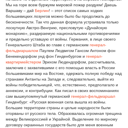
Мы на горе всем буржуям мировой пожар раздуем! Даешь
Варшаву – дай
Берлин
! – этот список самых ходких
большевицких лозунгов можно было бы продолжать до
бесконечности. Так что данная формула устраивала только
лоскутную Австро-Венгрию, пресловутую «Дунайскую
монархию», раздираемую национальными противоречиями
и предельно уставшую от войны. Германия, в лице своего
Генерального Штаба во главе с германским
генерал-
фельдмаршалом
Паулем Людвигом Гансом Антоном фон
Бенекендорфом унд фон Гинденбургом и
генерал-
квартирмейстером
Эрихом Людендорфом, рассчитывала,
заключив с захватившими с его помощью власть в России
большевиками мир на Востоке, одержать полную победу над
странами Антанты на Западе и, следовательно, выйти из
войны победительницей, что, естественно, предполагало и
аннексии, и контрибуции. Как писал в своих воспоминаниях
сам вышеупомянутый германский
генерал-фельдмаршал
Гинденбург: «Русская военная сила вышла из войны.
Большие территории страны и целые народности были
оторваны от русского тела. Образовалась огромная трещина
между Великороссией и Украйной. Выделение по мирному
договору окраинных государств было для меня военным