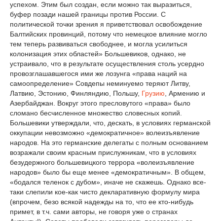
успехом. Этим был создан, если можно так выразиться,
буфер позади нашей границы против России. С
политической точки зрения я приветствовал освобождение
Балтийских провинций, потому что немецкое влияние могло
тем теперь развиваться свободнее, и могла усилиться
колонизация этих областей» Большевиков, однако, не
устраивало, что в результате осуществления столь усердно
провозглашавшегося ими же лозунга «права наций на
самоопределение» Совдепы неминуемо теряют Литву,
Латвию, Эстонию, Финляндию, Польшу,
Грузию
, Армению и
Азербайджан. Вокруг этого пресловутого «права» было
сломано бесчисленное множество словесных копий.
Большевики утверждали, что, дескать, в условиях германской
оккупации невозможно «демократичное» волеизъявление
народов. На это германские делегаты с полным основанием
возражали своим красным прислужникам, что в условиях
безудержного большевицкого террора «волеизъявление
народов» было бы еще менее «демократичным». В общем,
«бодался теленок с дубом», иначе не скажешь. Однако все-
таки слепили кое-как чисто декларативную формулу мира
(впрочем, безо всякой надежды на то, что ее кто-нибудь
примет, в т.ч. сами авторы, не говоря уже о странах