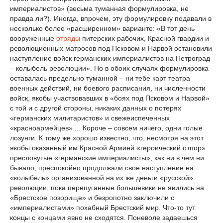
империалистов» (весьма туманная формулировка, не
правда ли?). Иногда, впрочем, эту формулировку подавали в
несколько более «расширенном» варианте: «В тот день
вооруженные
отряды
питерских рабочих, Красной гвардии и
революционных матросов под Псковом и Нарвой остановили
наступление войск германских империалистов на Петроград
– колыбель революции». Но в обоих случаях формулировка
оставалась предельно туманной – ни тебе карт театра
военных действий, ни боевого расписания, ни численности
войск, якобы участвовавших в «боях под Псковом и Нарвой»
с той и с другой стороны, никаких данных о потерях
«германских милитаристов» и свежеиспеченных
«красноармейцев» ... Короче – совсем ничего, одни голые
лозунги. К тому же хорошо известно, что, несмотря на этот
якобы оказанный им Красной Армией «героический отпор»
пресловутые «германские империалисты», как ни в чем ни
бывало, преспокойно продолжали свое наступление на
«колыбель» организованной на их же деньги «русской»
революции, пока перепуганные большевики не явились на
«Брестское позорище» и безропотно заключили с
«империалистами» похабный Брестский мир. Что-то тут
концы с концами явно не сходятся. Поневоле задаешься