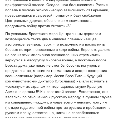
прифронтовой полосе. Оседланная большевиками Россия
попала в полную экономическую зависимость от Германии,
превратившись в сырьевой придаток и базу снабжения
Центральных держав, обеспечив им возможность
продолжать войну против Антанты./3/
По условиям Брестского мира Центральным державам
возвращались также два миллиона пленных немцев,
австрияков, венгров, турок, что позволяло им восполнить
боевые потери, понесенные в ходе войны. Впрочем, далеко
не все из этих миллионов военнопленных стремились
вернуться в мясорубку мировой войны, а поскольку после
Бреста дома уже никто не смог бы бросить им упрек в
предательстве, многие из германских и австро-венгерских
военнопленных (например Иосип Броз Тито – будущий
коммунистический диктатор Югославии) начали вступать в
«союзную» их странам «интернациональную» Красную
Армию, в органы ВЧК и советской власти. Естественно, они
являлись по отношению к русскому народу, в лучшем случае
им совершенно чуждому, а чаще всего – ненавистному им
(четыре года окопной войны против русских и пребывания в
русском плену, естественно, никак не способствовали
появлению или усилению любви этих немецких и