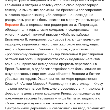
Германии и Австрии и потому строил свою переговорную
тактику на выигрыше времени. Но брестским словопрениям
внезапно пришел конец, ибо совершенно неожиданно
раскрылись расчеты большевиков на мировую революцию. В
Берлине
была перехвачена радиограмма из Петрограда,
обращенная к германским солдатам и содержавшая - ни
много ни мало! - прямой призыв к убийству кайзера
Вильгельма II, генералов, офицеров (т.е. к «центральному
террору», выражаясь чекистским жаргоном последующих
лет) и к братанию с Советами. Короче, к действиям по
«российскому сценарию». Кайзер Вильгельм II рассвирепел
от такой наглости и вероломства своих недавних «агентов
влияния», приказал немедленно прервать переговоры в
Брест-Литовске, а вдобавок потребовал от большевиков не
оккупированных еще немцами областей Эстонии и Латвии
убраться за кордон. Украинцы же, по мере продвижения
Красной «Армии Мировой Революции» к их столице – Киеву
– стали проявлять все большую сговорчивость, и, наконец, 9
февраля, в день взятия красными Киева, согласившись на
положение вассала Германии – лишь бы та их защитила от
«большевицкой чумы»! - заключили сепаратный мир с
Центральными державами и согласились на ввод германских