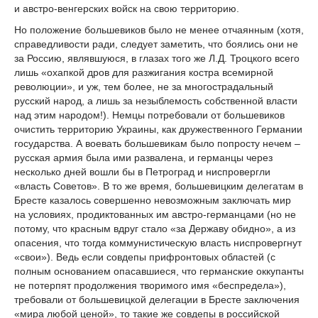
и австро-венгерских войск на свою территорию.
Но положение большевиков было не менее отчаянным (хотя,
справедливости ради, следует заметить, что боялись они не
за Россию, являвшуюся, в глазах того же Л.Д. Троцкого всего
лишь «охапкой дров для разжигания костра всемирной
революции», и уж, тем более, не за многострадальный
русский народ, а лишь за незыблемость собственной власти
над этим народом!). Немцы потребовали от большевиков
очистить территорию Украины, как дружественного Германии
государства. А воевать большевикам было попросту нечем –
русская армия была ими развалена, и германцы через
несколько дней вошли бы в Петроград и ниспровергли
«власть Советов». В то же время, большевицким делегатам в
Бресте казалось совершенно невозможным заключать мир
на условиях, продиктованных им австро-германцами (но не
потому, что красным вдруг стало «за Державу обидно», а из
опасения, что тогда коммунистическую власть ниспровергнут
«свои»). Ведь если совдепы прифронтовых областей (с
полным основанием опасавшиеся, что германские оккупанты
не потерпят продолжения творимого имя «беспредела»),
требовали от большевицкой делегации в Бресте заключения
«мира любой ценой», то такие же совдепы в российской