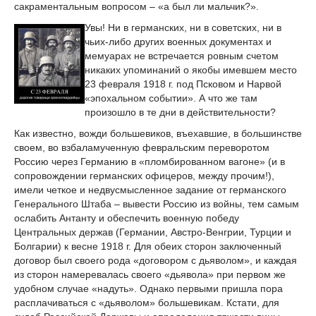
сакраментальным вопросом – «а был ли мальчик?».
Увы! Ни в германских, ни в советских, ни в
чьих-либо других военных документах и
мемуарах не встречается ровным счетом
никаких упоминаний о якобы имевшем место
23 февраля 1918 г. под Псковом и Нарвой
«эпохальном событии». А что же там
произошло в те дни в действительности?
Как известно, вожди большевиков, въехавшие, в большинстве
своем, во взбаламученную февральским переворотом
Россию через Германию в «пломбированном вагоне» (и в
сопровождении германских офицеров, между прочим!),
имели четкое и недвусмысленное задание от германского
Генерального Штаба – вывести Россию из войны, тем самым
ослабить Антанту и обеспечить военную победу
Центральных держав (Германии, Австро-Венгрии, Турции и
Болгарии) к весне 1918 г. Для обеих сторон заключенный
договор был своего рода «договором с дьяволом», и каждая
из сторон намеревалась своего «дьявола» при первом же
удобном случае «надуть». Однако первыми пришла пора
расплачиваться с «дьяволом» большевикам. Кстати, для