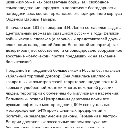
шовинизмом» и как беззаветные борцы за «свободное
самоопределение народов», в пароксизме благодарности
наградили весь состав германского экспедиционного корпуса
Орденом Царицы Тамары.
В начале мая 1918 г. товарищ В.И. Ленин согласился выдать
Центральным державам сдавшихся русским в годы Великой
войны чехов и словаков (а заодно - и представителей других
славянских народностей Австро-Венгерской монархии), как
дезертиров (что, собственно, и спровоцировало вооруженное
восстание «белочехов» против предавших их на заклание
большевиков).
Преданной и проданной большевиками России был навязан
кабальный торговый договор. Она лишилась миллиона
квадратных километров своей территории, щедро политой
кровью и удобренной костями многих поколений русских
людей, территории с более чем 46 миллионами населения.
Большевики отдали Центральным державам почти все
русские нефтяные месторождения, 90% всех угольных
месторождений, 54% промышленных предприятий и
богатейшие земледельческие районы. Германии и Австро-
Венгрии достались колоссальные запасы вооружения,
боеприпасов и военного имущества, захваченные в