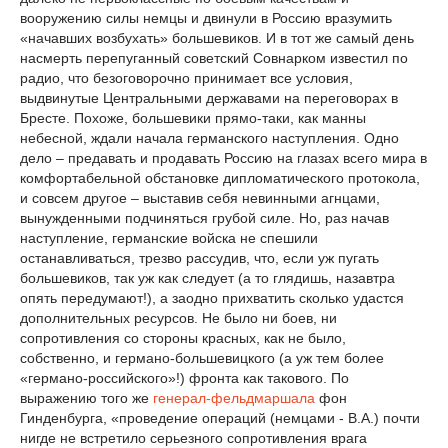
вооружению силы немцы и двинули в Россию вразумить
«начавших возбухать» большевиков. И в тот же самый день
насмерть перепуганный советский Совнарком известил по
радио, что безоговорочно принимает все условия,
выдвинутые Центральными державами на переговорах в
Бресте. Похоже, большевики прямо-таки, как манны
небесной, ждали начала германского наступления. Одно
дело – предавать и продавать Россию на глазах всего мира в
комфортабельной обстановке дипломатического протокола,
и совсем другое – выставив себя невинными агнцами,
вынужденными подчиняться грубой силе. Но, раз начав
наступление, германские войска не спешили
останавливаться, трезво рассудив, что, если уж пугать
большевиков, так уж как следует (а то глядишь, назавтра
опять передумают!), а заодно прихватить сколько удастся
дополнительных ресурсов. Не было ни боев, ни
сопротивления со стороны красных, как не было,
собственно, и германо-большевицкого (а уж тем более
«германо-российского»!) фронта как такового. По
выражению того же
генерал-фельдмаршала
фон
Гинденбурга, «проведение операций (немцами - В.А.) почти
нигде не встретило серьезного сопротивления врага