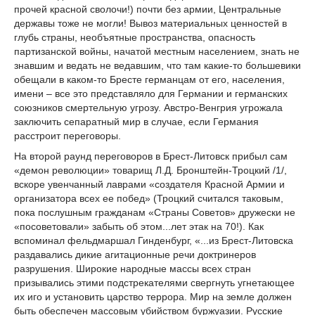
прочей красной сволочи!) почти без армии, Центральные
державы тоже не могли! Вывоз материальных ценностей в
глубь страны, необъятные пространства, опасность
партизанской войны, начатой местным населением, знать не
знавшим и ведать не ведавшим, что там какие-то большевики
обещали в каком-то Бресте германцам от его, населения,
имени – все это представляло для Германии и германских
союзников смертельную угрозу. Австро-Венгрия угрожала
заключить сепаратный мир в случае, если Германия
расстроит переговоры.
На второй раунд переговоров в Брест-Литовск прибыл сам
«демон революции» товарищ Л.Д. Бронштейн-Троцкий /1/,
вскоре увенчанный лаврами «создателя Красной Армии и
организатора всех ее побед» (Троцкий считался таковым,
пока послушным гражданам «Страны Советов» дружески не
«посоветовали» забыть об этом...лет этак на 70!). Как
вспоминал фельдмаршал Гинденбург, «...из Брест-Литовска
раздавались дикие агитационные речи доктринеров
разрушения. Широкие народные массы всех стран
призывались этими подстрекателями свергнуть угнетающее
их иго и установить царство террора. Мир на земле должен
быть обеспечен массовым убийством буржуазии. Русские