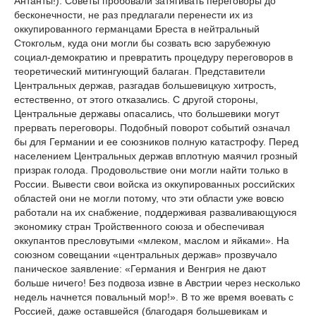
Антанты!). Советы пробовали затягивать переговоры до
бесконечности, не раз предлагали перенести их из
оккупированного германцами Бреста в нейтральный
Стокгольм, куда они могли бы созвать всю зарубежную
социал-демократию и превратить процедуру переговоров в
теоретический митингующий балаган. Представители
Центральных держав, разгадав большевицкую хитрость,
естественно, от этого отказались. С другой стороны,
Центральные державы опасались, что большевики могут
прервать переговоры. Подобный поворот событий означал
бы для Германии и ее союзников полную катастрофу. Перед
населением Центральных держав вплотную маячил грозный
призрак голода. Продовольствие они могли найти только в
России. Вывести свои войска из оккупированных российских
областей они не могли потому, что эти области уже вовсю
работали на их снабжение, поддерживая разваливающуюся
экономику стран Тройственного союза и обеспечивая
оккупантов пресловутыми «млеком, маслом и яйками». На
союзном совещании «центральных держав» прозвучало
паническое заявление: «Германия и Венгрия не дают
больше ничего! Без подвоза извне в Австрии через несколько
недель начнется повальный мор!». В то же время воевать с
Россией, даже оставшейся (благодаря большевикам и