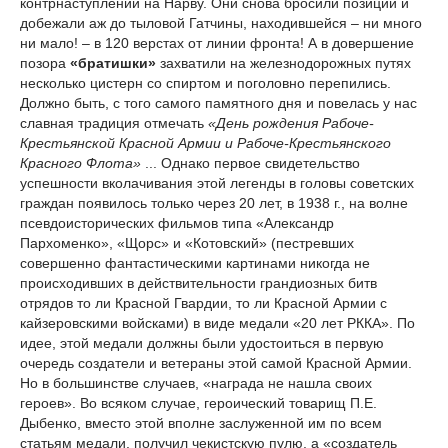
контрнаступлении на Нарву. Они снова бросили позиции и
добежали аж до тыловой Гатчины, находившейся – ни много
ни мало! – в 120 верстах от линии фронта! А в довершение
позора
«братишки»
захватили на железнодорожных путях
несколько цистерн со спиртом и поголовно перепились.
Должно быть, с того самого памятного дня и повелась у нас
славная традиция отмечать
«День рождения Рабоче-
Крестьянской Красной Армии и Рабоче-Крестьянского
Красного Флота»
... Однако первое свидетельство
успешности вколачивания этой легенды в головы советских
граждан появилось только через 20 лет, в 1938 г., на волне
псевдоисторических фильмов типа «Александр
Пархоменко», «Щорс» и «Котовский» (пестревших
совершенно фантастическими картинами никогда не
происходивших в действительности грандиозных битв
отрядов то ли Красной Гвардии, то ли Красной Армии с
кайзеровскими войсками) в виде медали «20 лет РККА». По
идее, этой медали должны были удостоиться в первую
очередь создатели и ветераны этой самой Красной Армии.
Но в большинстве случаев, «награда не нашла своих
героев». Во всяком случае, героический товарищ П.Е.
Дыбенко, вместо этой вполне заслуженной им по всем
статьям медали, получил чекистскую пулю, а «создатель