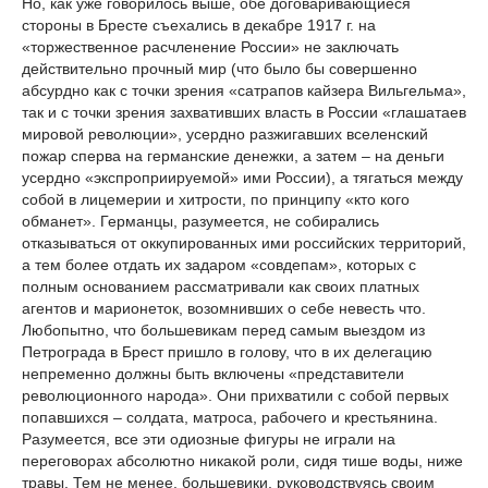
Но, как уже говорилось выше, обе договаривающиеся
стороны в Бресте съехались в декабре 1917 г. на
«торжественное расчленение России» не заключать
действительно прочный мир (что было бы совершенно
абсурдно как с точки зрения «сатрапов кайзера Вильгельма»,
так и с точки зрения захвативших власть в России «глашатаев
мировой революции», усердно разжигавших вселенский
пожар сперва на германские денежки, а затем – на деньги
усердно «экспроприируемой» ими России), а тягаться между
собой в лицемерии и хитрости, по принципу «кто кого
обманет». Германцы, разумеется, не собирались
отказываться от оккупированных ими российских территорий,
а тем более отдать их задаром «совдепам», которых с
полным основанием рассматривали как своих платных
агентов и марионеток, возомнивших о себе невесть что.
Любопытно, что большевикам перед самым выездом из
Петрограда в Брест пришло в голову, что в их делегацию
непременно должны быть включены «представители
революционного народа». Они прихватили с собой первых
попавшихся – солдата, матроса, рабочего и крестьянина.
Разумеется, все эти одиозные фигуры не играли на
переговорах абсолютно никакой роли, сидя тише воды, ниже
травы. Тем не менее, большевики, руководствуясь своим