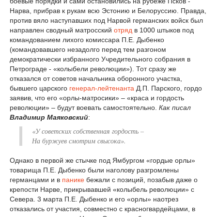
боевые порядки и сами остановились на рубеже Псков -
Нарва, прибрав к рукам всю Эстонию и Белоруссию. Правда,
против вяло наступавших под Нарвой германских войск был
направлен сводный матросский
отряд
в 1000 штыков под
командованием лихого комиссара П.Е. Дыбенко
(командовавшего незадолго перед тем разгоном
демократически избранного Учредительного собрания в
Петрограде - «колыбели революции»). Тот сразу же
отказался от советов начальника оборонного участка,
бывшего царского
генерал-лейтенанта
Д.П. Парского, гордо
заявив, что его «орлы-матросики» – «краса и гордость
революции» – будут воевать самостоятельно.
Как писал
Владимир Маяковский
:
«У советских собственная гордость –
На буржуев смотрим свысока».
Однако в первой же стычке под Ямбургом «гордые орлы»
товарища П.Е. Дыбенко были наголову разгромлены
германцами и в
панике
бежали с позиций, позабыв даже о
крепости Нарве, прикрывавшей «колыбель революции» с
Севера. 3 марта П.Е. Дыбенко и его «орлы» наотрез
отказались от участия, совместно с красногвардейцами, в