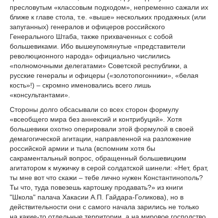
пресловутым «классовым подходом», непременно сажали их
ближе к главе стола, т.е. «выше» нескольких продажных (или
запуганных) генералов и офицеров российского
Генерального Штаба, также прихваченных с собой
большевиками. Ибо вышеупомянутые «представители
революционного народа» официально числились
«полномочными делегатами» Советской республики, а
русские генералы и офицеры («золотопогонники», «белая
кость»!) – скромно именовались всего лишь
«консультантами».
Стороны долго обсасывали со всех сторон формулу
«всеобщего мира без аннексий и контрибуций». Хотя
большевики охотно оперировали этой формулой в своей
демагогической агитации, направленной на разложение
российской армии и тыла (вспомним хотя бы
сакраментальный вопрос, обращенный большевицким
агитатором к мужичку в серой солдатской шинели: «Нет, брат,
ты мне вот что скажи – тебе лично нужен Константинополь?
Ты что, туда повезешь картошку продавать?» из книги
"Школа" палача Хакасии А.П. Гайдара-Голикова), но в
действительности они с самого начала зарились не только
на какие-то отдельные территории, а на мировое господство.