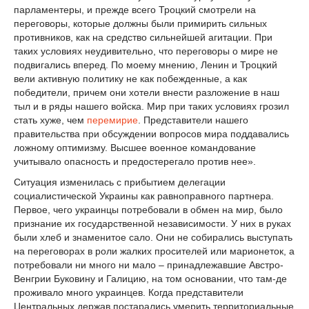
парламентеры, и прежде всего Троцкий смотрели на
переговоры, которые должны были примирить сильных
противников, как на средство сильнейшей агитации. При
таких условиях неудивительно, что переговоры о мире не
подвигались вперед. По моему мнению, Ленин и Троцкий
вели активную политику не как побежденные, а как
победители, причем они хотели внести разложение в наш
тыл и в ряды нашего войска. Мир при таких условиях грозил
стать хуже, чем
перемирие
. Представители нашего
правительства при обсуждении вопросов мира поддавались
ложному оптимизму. Высшее военное командование
учитывало опасность и предостерегало против нее».
Ситуация изменилась с прибытием делегации
социалистической Украины как равноправного партнера.
Первое, чего украинцы потребовали в обмен на мир, было
признание их государственной независимости. У них в руках
были хлеб и знаменитое сало. Они не собирались выступать
на переговорах в роли жалких просителей или марионеток, а
потребовали ни много ни мало – принадлежавшие Австро-
Венгрии Буковину и Галицию, на том основании, что там-де
проживало много украинцев. Когда представители
Центральных держав постарались умерить территориальные