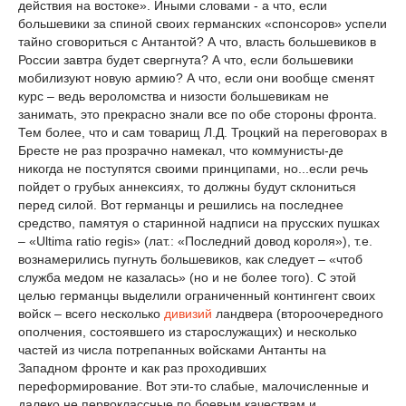
действия на востоке». Иными словами - а что, если
большевики за спиной своих германских «спонсоров» успели
тайно сговориться с Антантой? А что, власть большевиков в
России завтра будет свергнута? А что, если большевики
мобилизуют новую армию? А что, если они вообще сменят
курс – ведь вероломства и низости большевикам не
занимать, это прекрасно знали все по обе стороны фронта.
Тем более, что и сам товарищ Л.Д. Троцкий на переговорах в
Бресте не раз прозрачно намекал, что коммунисты-де
никогда не поступятся своими принципами, но...если речь
пойдет о грубых аннексиях, то должны будут склониться
перед силой. Вот германцы и решились на последнее
средство, памятуя о старинной надписи на прусских пушках
– «Ultima ratio regis» (лат.: «Последний довод короля»), т.е.
вознамерились пугнуть большевиков, как следует – «чтоб
служба медом не казалась» (но и не более того). С этой
целью германцы выделили ограниченный контингент своих
войск – всего несколько
дивизий
ландвера (второочередного
ополчения, состоявшего из старослужащих) и несколько
частей из числа потрепанных войсками Антанты на
Западном фронте и как раз проходивших
переформирование. Вот эти-то слабые, малочисленные и
далеко не первоклассные по боевым качествам и