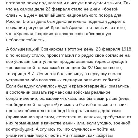
потеряли почву под ногами и в испуге прикусили язычки. Так
что на самом деле 23 февраля стало не днем «боевой
славы», а днем величайшего национального позора для
России. В этот день был действительно подписан декрет о
создании регулярной Красной Армии – но лишь из-за того,
что «Красная Гвардия» доказала свою абсолютную
небоеспособность.
А большевицкий Совнарком в этот же день, 23 февраля 1918
г. по новому стилю, провозгласил по радио свое согласие на
все условия капитуляции, продиктованные торжествующей
«реакционной германской военщиной»./2/ Скорее всего,
товарища В.И. Ленина и большевицкую верхушку вполне
устраивали оба возможных сценария развития событий.
Если бы вдруг случилось чудо и красногвардейцы оказались
в состоянии оказать германским войскам реальное
сопротивление, большевики оказались бы в выигрыше (ведь
«победителей не судят»!) и смогли бы избавиться от своих
прежних обязательств перед Центральными державами
(прикарманив при этом, естественно, денежки, требуемые от
них германцами в качестве дани - или, если угодно, военной
контрибуции). А случись то, что случилось – пойти на
унизительный мир с честными глазами, как «жертвы