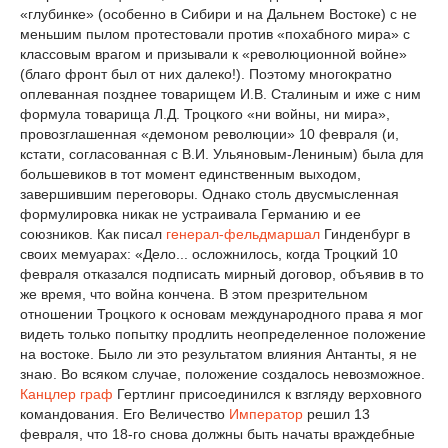
«глубинке» (особенно в Сибири и на Дальнем Востоке) с не
меньшим пылом протестовали против «похабного мира» с
классовым врагом и призывали к «революционной войне»
(благо фронт был от них далеко!). Поэтому многократно
оплеванная позднее товарищем И.В. Сталиным и иже с ним
формула товарища Л.Д. Троцкого «ни войны, ни мира»,
провозглашенная «демоном революции» 10 февраля (и,
кстати, согласованная с В.И. Ульяновым-Лениным) была для
большевиков в тот момент единственным выходом,
завершившим переговоры. Однако столь двусмысленная
формулировка никак не устраивала Германию и ее
союзников. Как писал
генерал-фельдмаршал
Гинденбург в
своих мемуарах: «Дело... осложнилось, когда Троцкий 10
февраля отказался подписать мирный договор, объявив в то
же время, что война кончена. В этом презрительном
отношении Троцкого к основам международного права я мог
видеть только попытку продлить неопределенное положение
на востоке. Было ли это результатом влияния Антанты, я не
знаю. Во всяком случае, положение создалось невозможное.
Канцлер
граф
Гертлинг присоединился к взгляду верховного
командования. Его Величество
Император
решил 13
февраля, что 18-го снова должны быть начаты враждебные