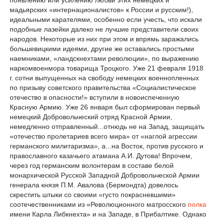
мадьярских «интернационалистов» к России и русским!),
идеальными карателями, особенно если учесть, что искали
подобные лазейки далеко не лучшие представители своих
народов. Некоторые из них при этом и впрямь заражались
большевицкими идеями, другие же оставались простыми
наемниками, «ландскнехтами революции», по выражению
наркомвоенмора товарища Троцкого. Уже 21 февраля 1918
г. сотни выпущенных на свободу немецких военнопленных
по призыву советского правительства «Социалистическое
отечество в опасности!» вступили в новоиспеченную
Красную Армию. Уже 26 января был сформирован первый
немецкий Добровольческий отряд Красной Армии,
немедленно отправленный...отнюдь не на Запад, защищать
«отечество пролетариев всего мира» от «наглой агрессии
германского милитаризма», а...на Восток, против русского и
православного казачьего атамана А.И. Дутова! Впрочем,
через год германским волонтерам в составе белой
монархической Русской Западной Добровольческой Армии
генерала князя П.М. Авалова (Бермондта) довелось
скрестить штыки со своими «густо покрасневшими»
соотечественниками из «Революционного матросского
полка
имени Карла Либкнехта» и на Западе, в Прибалтике. Однако