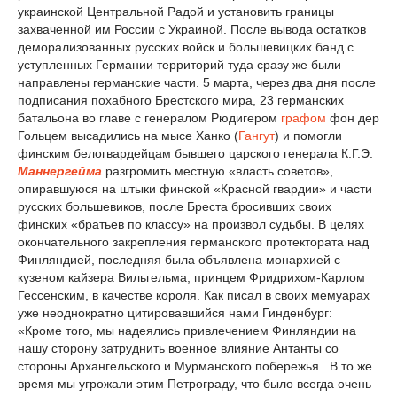
украинской Центральной Радой и установить границы
захваченной им России с Украиной. После вывода остатков
деморализованных русских войск и большевицких банд с
уступленных Германии территорий туда сразу же были
направлены германские части. 5 марта, через два дня после
подписания похабного Брестского мира, 23 германских
батальона во главе с генералом Рюдигером
графом
фон дер
Гольцем высадились на мысе Ханко (
Гангут
) и помогли
финским белогвардейцам бывшего царского генерала К.Г.Э.
Маннергейма
разгромить местную «власть советов»,
опиравшуюся на штыки финской «Красной гвардии» и части
русских большевиков, после Бреста бросивших своих
финских «братьев по классу» на произвол судьбы. В целях
окончательного закрепления германского протектората над
Финляндией, последняя была объявлена монархией с
кузеном кайзера Вильгельма, принцем Фридрихом-Карлом
Гессенским, в качестве короля. Как писал в своих мемуарах
уже неоднократно цитировавшийся нами Гинденбург:
«Кроме того, мы надеялись привлечением Финляндии на
нашу сторону затруднить военное влияние Антанты со
стороны Архангельского и Мурманского побережья...В то же
время мы угрожали этим Петрограду, что было всегда очень