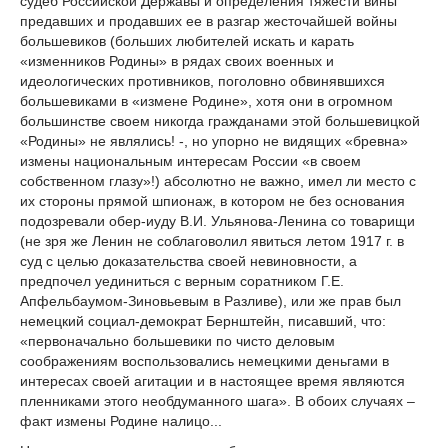
судеб Российской Державы и определения тяжести вины
предавших и продавших ее в разгар жесточайшей войны
большевиков (больших любителей искать и карать
«изменников Родины» в рядах своих военных и
идеологических противников, поголовно обвинявшихся
большевиками в «измене Родине», хотя они в огромном
большинстве своем никогда гражданами этой большевицкой
«Родины» не являлись! -, но упорно не видящих «бревна»
измены национальным интересам России «в своем
собственном глазу»!) абсолютно не важно, имел ли место с
их стороны прямой шпионаж, в котором не без основания
подозревали обер-иуду В.И. Ульянова-Ленина со товарищи
(не зря же Ленин не соблаговолил явиться летом 1917 г. в
суд с целью доказательства своей невиновности, а
предпочел уединиться с верным соратником Г.Е.
Апфельбаумом-Зиновьевым в Разливе), или же прав был
немецкий социал-демократ Бернштейн, писавший, что:
«первоначально большевики по чисто деловым
соображениям воспользовались немецкими деньгами в
интересах своей агитации и в настоящее время являются
пленниками этого необдуманного шага». В обоих случаях –
факт измены Родине налицо...