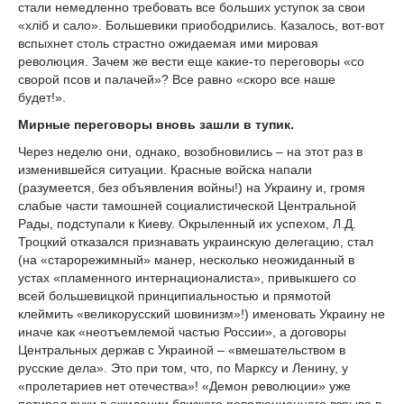
стали немедленно требовать все больших уступок за свои
«хлiб и сало». Большевики приободрились. Казалось, вот-вот
вспыхнет столь страстно ожидаемая ими мировая
революция. Зачем же вести еще какие-то переговоры «со
сворой псов и палачей»? Все равно «скоро все наше
будет!».
Мирные переговоры вновь зашли в тупик.
Через неделю они, однако, возобновились – на этот раз в
изменившейся ситуации. Красные войска напали
(разумеется, без объявления войны!) на Украину и, громя
слабые части тамошней социалистической Центральной
Рады, подступали к Киеву. Окрыленный их успехом, Л.Д.
Троцкий отказался признавать украинскую делегацию, стал
(на «старорежимный» манер, несколько неожиданный в
устах «пламенного интернационалиста», привыкшего со
всей большевицкой принципиальностью и прямотой
клеймить «великорусский шовинизм»!) именовать Украину не
иначе как «неотъемлемой частью России», а договоры
Центральных держав с Украиной – «вмешательством в
русские дела». Это при том, что, по Марксу и Ленину, у
«пролетариев нет отечества»! «Демон революции» уже
потирал руки в ожидании близкого революционного взрыва в