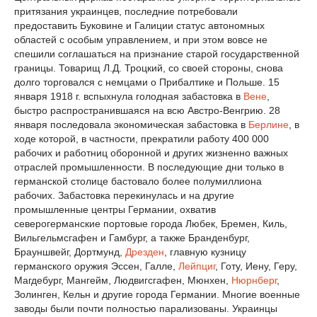
притязания украинцев, последние потребовали
предоставить Буковине и Галиции статус автономных
областей с особым управлением, и при этом вовсе не
спешили соглашаться на признание старой государственной
границы. Товарищ Л.Д. Троцкий, со своей стороны, снова
долго торговался с немцами о Прибалтике и Польше. 15
января 1918 г. вспыхнула голодная забастовка в
Вене
,
быстро распространившаяся на всю Австро-Венгрию. 28
января последовала экономическая забастовка в
Берлине
, в
ходе которой, в частности, прекратили работу 400 000
рабочих и работниц оборонной и других жизненно важных
отраслей промышленности. В последующие дни только в
германской столице бастовало более полумиллиона
рабочих. Забастовка перекинулась и на другие
промышленные центры Германии, охватив
северогерманские портовые города Любек, Бремен, Киль,
Вильгельмсгафен и Гамбург, а также Бранденбург,
Брауншвейг, Дортмунд,
Дрезден
, главную кузницу
германского оружия Эссен, Галле,
Лейпциг
, Готу, Иену, Геру,
Магдебург, Мангейм, Людвигсгафен, Мюнхен,
Нюрнберг
,
Золинген, Кельн и другие города Германии. Многие военные
заводы были почти полностью парализованы. Украинцы