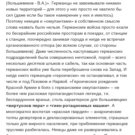
(большевиков - В.А.)». Германцы не завоевывали никаких
новых территорий – для этого у них просто не хватило бы
сил (даже если бы такое намерение у них и имелось).
Поэтому немцев и «оккупантами» в собственном смысле
слова назвать было нельзя. Германские войска просто ехали
по бескрайним российским просторам в поездах, от станции
к станции, поочередно занимая города и нигде не встречая
организованного отпора (во всяком случае, со стороны
большевиков). Даже численность наступавших германских
подразделений была совершенно ничтожной, порой – всего
несколько десятков штыков и сабель, так как основная часть
германских войск уже была переброшена снова на Запад. И
нигде никто германцев «героически» не останавливал, в том
числе и под Псковом и Нарвой. «Героическое рождение
Красной Армии в боях с германскими оккупантами» – не
более чем расхожая пропагандистская легенда, т.е.
беспардонное вранье, столь характерное для большевицких
«виртуозов пера»
и
«гиен ротационных машин»
. А
многократно воспетая «красная гвардия» – анархические
толпы дезертиров и деклассированных элементов, страшных
только для мирного населения, при приближении германцев
трусливо разбегалась. Немцы даже не разворачивались в