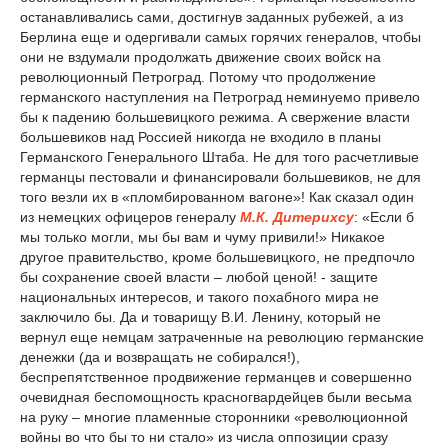
останавливались сами, достигнув заданных рубежей, а из
Берлина еще и одергивали самых горячих генералов, чтобы
они не вздумали продолжать движение своих войск на
революционный Петроград. Потому что продолжение
германского наступления на Петроград неминуемо привело
бы к падению большевицкого режима. А свержение власти
большевиков над Россией никогда не входило в планы
Германского Генерального Штаба. Не для того расчетливые
германцы пестовали и финансировали большевиков, не для
того везли их в «пломбированном вагоне»! Как сказал один
из немецких офицеров генералу
М.К. Дитерихсу
: «Если б
мы только могли, мы бы вам и чуму привили!» Никакое
другое правительство, кроме большевицкого, не предпочло
бы сохранение своей власти – любой ценой! - защите
национальных интересов, и такого похабного мира не
заключило бы. Да и товарищу В.И. Ленину, который не
вернул еще немцам затраченные на революцию германские
денежки (да и возвращать не собирался!),
беспрепятственное продвижение германцев и совершенно
очевидная беспомощность красногвардейцев были весьма
на руку – многие пламенные сторонники «революционной
войны во что бы то ни стало» из числа оппозиции сразу