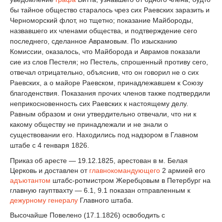
бы тайное общество старалось чрез сих Раевских заразить и
Черноморский флот, но тщетно; показание Майбороды,
назвавшего их членами общества, и подтверждение сего
последнего, сделанное Аврамовым. По изысканию
Комиссии, оказалось, что Майборода и Аврамов показали
сие из слов Пестеля; но Пестель, спрошенный противу сего,
отвечал отрицательно, объяснив, что он говорил не о сих
Раевских, а о майоре Раевском, принадлежавшем к Союзу
благоденствия. Показания прочих членов также подтвердили
неприкосновенность сих Раевских к настоящему делу.
Равным образом и они утвердительно отвечали, что ни к
какому обществу не принадлежали и не знали о
существовании его. Находились под надзором в Главном
штабе с 4 генваря 1826.
Приказ об аресте — 19.12.1825, арестован в м. Белая
Церковь и доставлен от
главнокомандующего
2 армией его
адъютантом
штабс-ротмистром Жеребцовым в Петербург на
главную гауптвахту — 6.1, 9.1 показан отправленным к
дежурному генералу
Главного штаба.
Высочайше Повелено (17.1.1826) освободить с