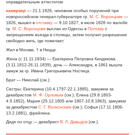
оправдательным аттестатом.
камергер
— 21.1.1826, чиновник особых поручений при
новороссийском генерал-губернаторе гр.
М. С. Воронцове
—
1826, вышел в
отставку
— 9.10.1827, в июле 1828 по жалобе
гр.
М. С. Воронцова
выслан из Одессы в
Полтаву
с
запрещением въезда в столицы, затем получил разрешение
свободно жить, где пожелает.
Жил в Москве, † в Ницце.
Жена (с 11.11.1834) — Екатерина Петровна Киндякова
(3.11.1812-26.11.1839); дочь — Александра, в 1861 вышла
замуж за гр. Ивана Григорьевича Ностица.
Брат — Николай (см.);
Сестры: Екатерина (10.4.1797-22.1.1885), замужем за
декабристом
М. Ф. Орловым
(см.); Елена (29.8.1803-
4.9.1852), Мария (25.12.1805 или 1807-10.8.1863), замужем
за декабристом
С. Г. Волконским
(см.); Софья (17.11.1806-
13.2.1881), фрейлина.
Дядя по отцу — декабрист
В. Л. Давыдов
(см.).