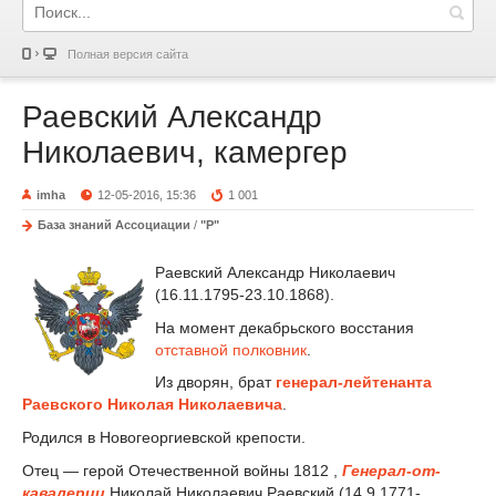
Полная версия сайта
Раевский Александр
Николаевич, камергер
imha
12-05-2016, 15:36
1 001
База знаний Ассоциации
/
"Р"
Раевский Александр Николаевич
(16.11.1795-23.10.1868).
На момент декабрьского восстания
отставной
полковник
.
Из дворян, брат
генерал-лейтенанта
Раевского Николая Николаевича
.
Родился в Новогеоргиевской крепости.
Отец — герой Отечественной войны 1812 ,
Генерал-от-
кавалерии
Николай Николаевич Раевский (14.9.1771-