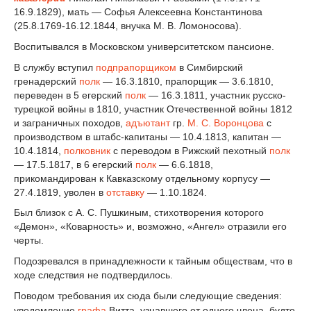
16.9.1829), мать — Софья Алексеевна Константинова
(25.8.1769-16.12.1844, внучка М. В. Ломоносова).
Воспитывался в Московском университетском пансионе.
В службу вступил
подпрапорщиком
в Симбирский
гренадерский
полк
— 16.3.1810, прапорщик — 3.6.1810,
переведен в 5 егерский
полк
— 16.3.1811, участник русско-
турецкой войны в 1810, участник Отечественной войны 1812
и заграничных походов,
адъютант
гр.
М. С. Воронцова
с
производством в штабс-капитаны — 10.4.1813, капитан —
10.4.1814,
полковник
с переводом в Рижский пехотный
полк
— 17.5.1817, в 6 егерский
полк
— 6.6.1818,
прикомандирован к Кавказскому отдельному корпусу —
27.4.1819, уволен в
отставку
— 1.10.1824.
Был близок с А. С. Пушкиным, стихотворения которого
«Демон», «Коварность» и, возможно, «Ангел» отразили его
черты.
Подозревался в принадлежности к тайным обществам, что в
ходе следствия не подтвердилось.
Поводом требования их сюда были следующие сведения:
уведомление
графа
Витта, узнавшего от одного члена, будто