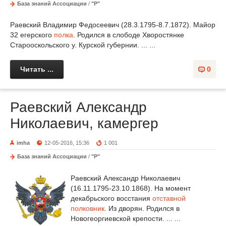
База знаний Ассоциации
/
"Р"
Раевский Владимир Федосеевич (28.3.1795-8.7.1872). Майор
32 егерского
полка
. Родился в слободе Хворостянке
Старооскольского у. Курской губернии. ... ...
Читать ...
0
Раевский Александр
Николаевич, камергер
imha
12-05-2016, 15:36
1 001
База знаний Ассоциации
/
"Р"
Раевский Александр Николаевич
(16.11.1795-23.10.1868). На момент
декабрьского восстания
отставной
полковник
. Из дворян. Родился в
Новогеоргиевской крепости. ... ...