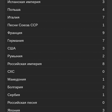
Испанская империя
3
Польша
4
Италия
7
Песни Союза ССР
1
Франция
9
Германия
7
США
3
Румыния
2
Российская империя
8
СХС
0
Македония
1
Болгария
2
Сербия
1
Российская песня
0
Япония
3