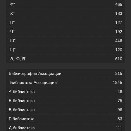
"Ф"
465
"Х"
183
"Ц"
127
"Ч"
192
"Ш"
446
"Щ"
120
"Э, Ю, Я"
610
Библиография Ассоциации
315
"Библиотека Ассоциации"
1945
А-библиотека
48
Б-библиотека
75
В-библиотека
96
Г-библиотека
83
Д-библиотека
111