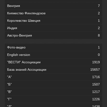
Венгрия
7
Княжество Финляндское
2
Королевство Швеция
1
Индия
2
Австро-Венгрия
8
Фото-видео
1
English version
0
"ВЕСТИ" Ассоциации
1919
База знаний Ассоциации
15657
"А"
1716
"Б"
1507
"В"
1217
"Г"
1226
"Д"
1438