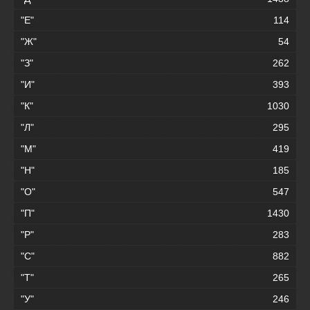
"Е"
114
"Ж"
54
"З"
262
"И"
393
"К"
1030
"Л"
295
"М"
419
"Н"
185
"О"
547
"П"
1430
"Р"
283
"С"
882
"Т"
265
"У"
246