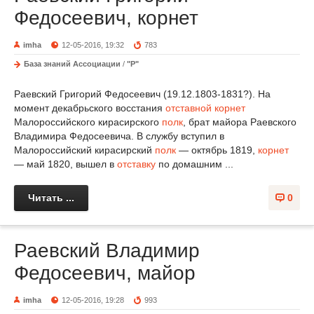
Федосеевич, корнет
imha
12-05-2016, 19:32
783
База знаний Ассоциации
/
"Р"
Раевский Григорий Федосеевич (19.12.1803-1831?). На
момент декабрьского восстания
отставной
корнет
Малороссийского кирасирского
полк
, брат майора Раевского
Владимира Федосеевича. В службу вступил в
Малороссийский кирасирский
полк
— октябрь 1819,
корнет
— май 1820, вышел в
отставку
по домашним ...
Читать ...
0
Раевский Владимир
Федосеевич, майор
imha
12-05-2016, 19:28
993