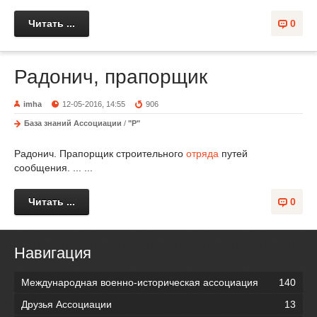
Читать ...
0
Радонич, прапорщик
imha
12-05-2016, 14:55
906
База знаний Ассоциации
/
"Р"
Радонич. Прапорщик строительного
отряда
путей
сообщения. ... ...
Читать ...
0
Навигация
Международная военно-историческая ассоциация
140
Друзья Ассоциации
13