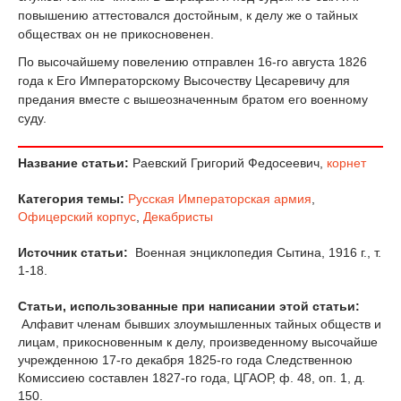
повышению аттестовался достойным, к делу же о тайных
обществах он не прикосновенен.
По высочайшему повелению отправлен 16-го августа 1826
года к Его Императорскому Высочеству Цесаревичу для
предания вместе с вышеозначенным братом его военному
суду.
Название статьи:
Раевский Григорий Федосеевич,
корнет
Категория темы:
Русская Императорская армия
,
Офицерский корпус
,
Декабристы
Источник статьи:
Военная энциклопедия Сытина, 1916 г., т.
1-18.
Статьи, использованные при написании этой статьи:
Алфавит членам бывших злоумышленных тайных обществ и
лицам, прикосновенным к делу, произведенному высочайше
учрежденною 17-го декабря 1825-го года Следственною
Комиссиею составлен 1827-го года, ЦГАОР, ф. 48, оп. 1, д.
150.