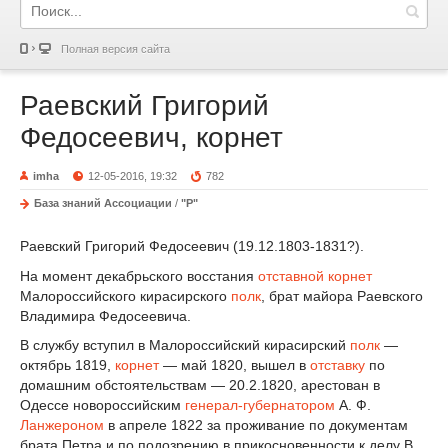
Полная версия сайта
Раевский Григорий
Федосеевич, корнет
imha
12-05-2016, 19:32
782
База знаний Ассоциации
/
"Р"
Раевский Григорий Федосеевич (19.12.1803-1831?).
На момент декабрьского восстания
отставной
корнет
Малороссийского кирасирского
полк
, брат майора Раевского
Владимира Федосеевича.
В службу вступил в Малороссийский кирасирский
полк
—
октябрь 1819,
корнет
— май 1820, вышел в
отставку
по
домашним обстоятельствам — 20.2.1820, арестован в
Одессе новороссийским
генерал-губернатором
А. Ф.
Ланжероном
в апреле 1822 за проживание по документам
брата Петра и по подозрению в прикосновенности к делу В.