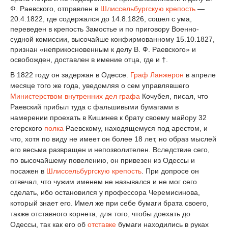
Ф. Раевского, отправлен в
Шлиссельбургскую крепость
—
20.4.1822, где содержался до 14.8.1826, сошел с ума,
переведен в крепость Замостье и по приговору Военно-
судной комиссии, высочайше конфирмованному 15.10.1827,
признан «неприкосновенным к делу В. Ф. Раевского» и
освобожден, доставлен в имение отца, где и †.
В 1822 году он задержан в Одессе.
Граф
Ланжерон
в апреле
месяце того же года, уведомляя о сем управлявшего
Министерством внутренних дел
графа
Кочубея, писал, что
Раевский прибыл туда с фальшивыми бумагами в
намерении проехать в Кишинев к брату своему майору 32
егерского
полка
Раевскому, находящемуся под арестом, и
что, хотя по виду не имеет он более 18 лет, но образ мыслей
его весьма развращен и непозволителен. Вследствие сего,
по высочайшему повелению, он привезен из Одессы и
посажен в
Шлиссельбургскую крепость
. При допросе он
отвечал, что чужим именем не назывался и не мог сего
сделать, ибо остановился у профессора Черемисинова,
который знает его. Имел же при себе бумаги брата своего,
также отставного корнета, для того, чтобы доехать до
Одессы, так как его об
отставке
бумаги находились в руках