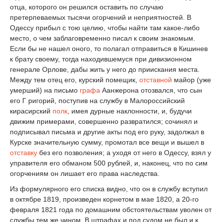
отца, которого он решился оставить по случаю
претерпеваемых тысячи огорчений и неприятностей. В
Одессу прибыл с тою целию, чтобы найти там какое-либо
место, о чем заблаговременно писал к своим знакомым.
Если бы не нашел оного, то полагал отправиться в Кишинев
к брату своему, тогда находившемуся при дивизионном
генерале Орлове, дабы жить у него до приискания места.
Между тем отец его, курский помещик,
отставной
майор (уже
умерший) на письмо
графа
Аанжерона отозвался, что сын
его Г ригорий, поступив на службу в Малороссийский
кирасирский
полк
, имея дурные наклонности, и, будучи
движим примерами, совершенно развратился; сочинял и
подписывал письма и другие акты под его руку, задолжал в
Курске значительную сумму, промотал все вещи и вышел в
отставку
без его позволения; а уходя от него в Одессу, взял у
управителя его обманом 500 рублей, и, наконец, что по сим
огорчениям он лишает его права наследства.
Из формулярного его списка видно, что он в службу вступил
в октябре 1819, произведен корнетом в мае 1820, а 20-го
февраля 1821 года по домашним обстоятельствам уволен от
службы тем же чином. В штрафах и под судом не был и к