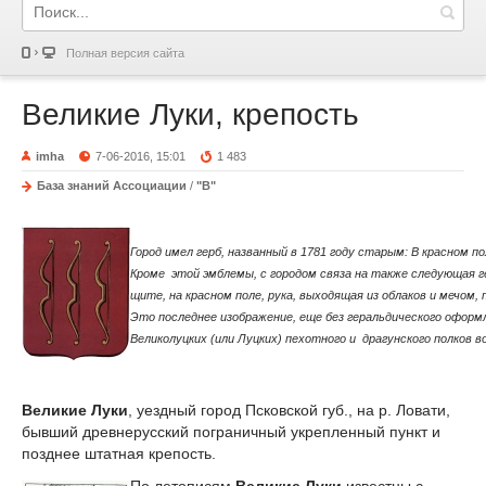
Полная версия сайта
Великие Луки, крепость
imha
7-06-2016, 15:01
1 483
База знаний Ассоциации
/
"В"
Город имел герб, названный в 1781 году старым: В красном п
Кроме этой эмблемы, с городом связа на также следующая г
щите, на красном поле, рука, выходящая из облаков и мечом,
Это последнее изображение, еще без геральдического оформ
Великолуцких (или Луцких) пехотного и драгунского полков в
Великие
Луки
, уездный город Псковской губ., на р. Ловати,
бывший древнерусский пограничный укрепленный пункт и
позднее штатная крепость.
По летописям
Великие
Луки
известны с