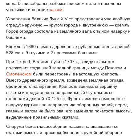
когда были собраны разбежавшиеся жители и поселены
уральские и донские
казаки
.
Укрепления Великих Лук с XIV ст. представляли уже двойную
ограду: наружную — кругом города и внутреннюю — кремль.
Город ограда состояла из земляного вала с тыном наверху и
башнями.
Кремль с 1680 г. имел деревянные рубленные стены длиной
528 сж. с 9 глухими и 2 проезжими башнями.
При Петре I, Великие Луки в 1707 г., в виду открытаго
положения тогдашней западной границы между Псковом и
Смоленском
были перестроены в настоящую крепость.
Вместо деревянного кремля, возведена земляная ограда
бастионного начертания. Крепость занимала вершину
высоты и представляла неправильный 6-угольник со
сторонами длиной 70-125 сж. Фронты имели ломананные
внаружу куртины по направлению оборонных линий; перед
главным валом не было рва, его заменяли покатости высоты,
выделанные правильными скатами.
Снаружи была гласисообрная насыпь, сливавшаяся со
скатами высоты и приспособленная к ружейной обороне.