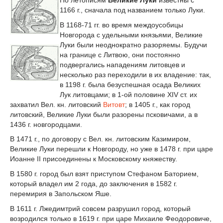
1166 г., сначала под названием только Луки.
В 1168-71 гг. во время междоусобицы
Новгорода с удельными князьями, Великие
Луки были неоднократно разоряемы. Будучи
на границе с Литвою, они постоянно
подвергались нападениям литовцев и
несколько раз переходили в их владение: так,
в 1198 г. была безуспешная осада Великих
Лук литовцами; в 1-ой половине XIV ст. их
захватил Вел. кн. литовский
Витовт
; в 1405 г., как город
литовский, Великие Луки были разорены псковичами, а в
1436 г. новгородцами.
В 1471 г., по договору с Вел. кн. литовским Казимиром,
Великие Луки перешли к Новгороду, но уже в 1478 г. при царе
Иоанне II присоединены к Московскому княжеству.
В 1580 г. город был взят приступом Стефаном Баторием,
который владел им 2 года, до заключения в 1582 г.
перемирия в Запольском Яше.
В 1611 г. Лжедимтрий совсем разрушил город, который
возродился только в 1619 г. при царе Михаиле Феодоровиче,