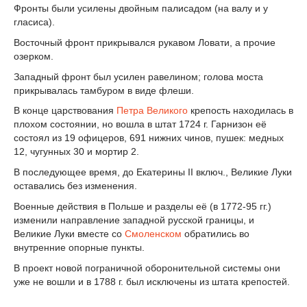
Фронты были усилены двойным палисадом (на валу и у
гласиса).
Восточный фронт прикрывался рукавом Ловати, а прочие
озерком.
Западный фронт был усилен равелином; голова моста
прикрывалась тамбуром в виде флеши.
В конце царствования
Петра Великого
крепость находилась в
плохом состоянии, но вошла в штат 1724 г. Гарнизон её
состоял из 19 офицеров, 691 нижних чинов, пушек: медных
12, чугунных 30 и мортир 2.
В последующее время, до Екатерины II включ., Великие Луки
оставались без изменения.
Военные действия в Польше и разделы её (в 1772-95 гг.)
изменили направление западной русской границы, и
Великие Луки вместе со
Смоленском
обратились во
внутренние опорные пункты.
В проект новой пограничной оборонительной системы они
уже не вошли и в 1788 г. был исключены из штата крепостей.