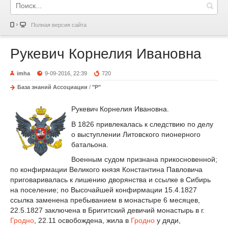
Полная версия сайта
Рукевич Корнелия Ивановна
imha
9-09-2016, 22:39
720
База знаний Ассоциации
/
"Р"
Рукевич Корнелия Ивановна.
В 1826 привлекалась к следствию по делу
о выступлении Литовского пионерного
батальона.
Военным судом признана прикосновенной;
по конфирмации Великого князя Константина Павловича
приговаривалась к лишению дворянства и ссылке в Сибирь
на поселение; по Высочайшей конфирмации 15.4.1827
ссылка заменена пребыванием в монастыре 6 месяцев,
22.5.1827 заключена в Бригитский девичий монастырь в г.
Гродно
, 22.11 освобождена, жила в
Гродно
у дяди,