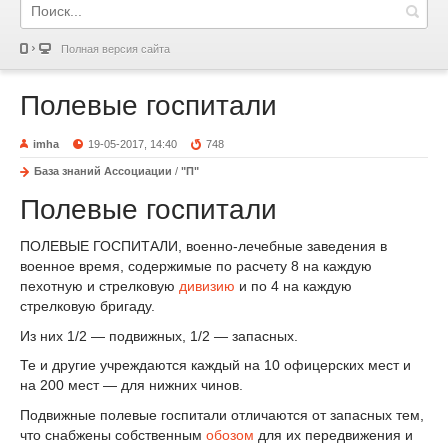
Полная версия сайта
Полевые госпитали
imha
19-05-2017, 14:40
748
База знаний Ассоциации
/
"П"
Полевые госпитали
ПОЛЕВЫЕ ГОСПИТАЛИ, военно-лечебные заведения в
военное время, содержимые по расчету 8 на каждую
пехотную и стрелковую
дивизию
и по 4 на каждую
стрелковую бригаду.
Из них
1
/
2
— подвижных,
1
/
2
—
запасных.
Те и другие учреждаются каждый на 10 офицерских мест и
на 200 мест — для нижних чинов.
Подвижные полевые госпитали отличаются от запасных тем,
что снабжены собственным
обозом
для их передвижения и