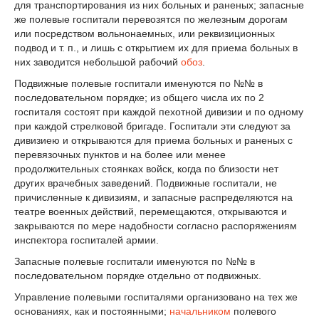
для транспортирования из них больных и раненых; запасные
же полевые госпитали перевозятся по железным дорогам
или посредством вольнонаемных, или реквизиционных
подвод и т. п., и лишь с открытием их для приема больных в
них заводится небольшой рабочий
обоз
.
Подвижные полевые госпитали именуются по №№ в
последовательном порядке; из общего числа их по 2
госпиталя состоят при каждой пехотной дивизии и по одному
при каждой стрелковой бригаде. Госпитали эти следуют за
дивизиею и открываются для приема больных и раненых с
перевязочных пунктов и на более или менее
продолжительных стоянках войск, когда по близости нет
других врачебных заведений. Подвижные госпитали, не
причисленные к дивизиям, и запасные распределяются на
театре военных действий, перемещаются, открываются и
закрываются по мере надобности согласно распоряжениям
инспектора госпиталей армии.
Запасные полевые госпитали именуются по №№ в
последовательном порядке отдельно от подвижных.
Управление полевыми госпиталями организовано на тех же
основаниях, как и постоянными;
начальником
полевого