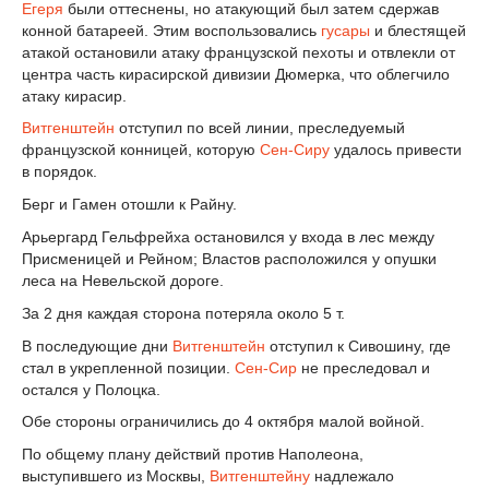
Егеря
были оттеснены, но атакующий был затем сдержав
конной батареей. Этим воспользовались
гусары
и блестящей
атакой остановили атаку французской пехоты и отвлекли от
центра часть кирасирской дивизии Дюмерка, что облегчило
атаку кирасир.
Витгенштейн
отступил по всей линии, преследуемый
французской конницей, которую
Сен-Сиру
удалось привести
в порядок.
Берг и Гамен отошли к Райну.
Арьергард Гельфрейха остановился у входа в лес между
Присменицей и Рейном; Властов расположился у опушки
леса на Невельской дороге.
За 2 дня каждая сторона потеряла около 5 т.
В последующие дни
Витгенштейн
отступил к Сивошину, где
стал в укрепленной позиции.
Сен-Сир
не преследовал и
остался у Полоцка.
Обе стороны ограничились до 4 октября малой войной.
По общему плану действий против Наполеона,
выступившего из Москвы,
Витгенштейну
надлежало