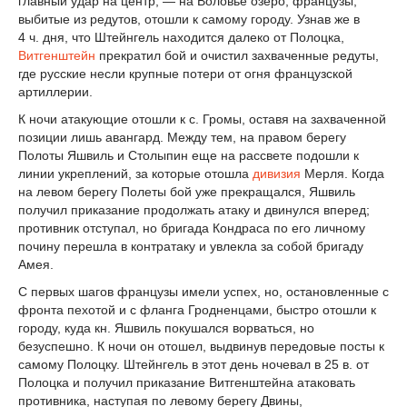
главный удар на центр, — на Воловье озеро; французы,
выбитые из редутов, отошли к самому городу. Узнав же в
4 ч. дня, что Штейнгель находится далеко от Полоцка,
Витгенштейн
прекратил бой и очистил захваченные редуты,
где русские несли крупные потери от огня французской
артиллерии.
К ночи атакующие отошли к с. Громы, оставя на захваченной
позиции лишь авангард. Между тем, на правом берегу
Полоты Яшвиль и Столыпин еще на рассвете подошли к
линии укреплений, за которые отошла
дивизия
Мерля. Когда
на левом берегу Полеты бой уже прекращался, Яшвиль
получил приказание продолжать атаку и двинулся вперед;
противник отступал, но бригада Кондраса по его личному
почину перешла в контратаку и увлекла за собой бригаду
Амея.
С первых шагов французы имели успех, но, остановленные с
фронта пехотой и с фланга Гродненцами, быстро отошли к
городу, куда кн. Яшвиль покушался ворваться, но
безуспешно. К ночи он отошел, выдвинув передовые посты к
самому Полоцку. Штейнгель в этот день ночевал в 25 в. от
Полоцка и получил приказание Витгенштейна атаковать
противника, наступая по левому берегу Двины,