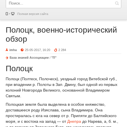
Полная версия сайта
Полоцк, военно-исторический
обзор
imha
25-05-2017, 16:20
2 284
База знаний Ассоциации
/
"П"
Полоцк
Полоцк (Полтеск, Полоческ), уездный город Витебской губ.,
при впадении р. Полоты в Зап. Двину, был одной из первых
колоний Новгорода Великого, основанной Владимиром
Святым.
Полоцкая земля была выделена в особое княжество,
доставшееся роду Изяслава, сына Владимира. Она
простиралась с юга на север от р. Припяти до Балтийского
моря, и с востока на запад — от
Днепра
до Нарева, а, б. м.,
и до верховьев Западного Буга, где находилась древняя