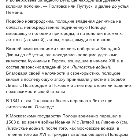
колония полочан, — Полтовск или Пултуск, и далее до устья
Немана.
Подобно новгородским, полоцкие владения делились на
область, непосредственно подчиненную Полоцку,
вмещавшую полоцкие пригороды, и на колонии в землях:
летголы (латышей), литвы, корса, жмуди и ягивягов.
Важнейшими колониями являлись побережья Западной
Двины до её устья, где находились полоцкие удельные
княжества Кукичины и Герсик, вошедшие в начале XIII в. в
состав ливонских владений (см.
Литовские войны
).
Благодаря своей мелочности и своекорыстию, полоцкие
князья в последующую эпоху принимали участие в борьбе
Литвы с Новгородом и Псковом и этим подготовляли падение
независимости своей страны.
В 1341 г. вся Полоцкая область перешла к Литве при
литовском кн. Ольгерде.
К Московскому государству Полоцк временно перешел в
1563 г., во время войны Иоанна IV с Литвой за Ливонию (см.
Ливонские войны
), после того, как московские войска, в
течение того же XVI в. трижды пытались овладеть Полоцком