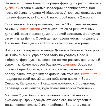
На левом фланге боевого порядка французов располагалась
дивизия
Леграна с частью кавалерии Корбино; остальная
часть её была придана VI (баварскому) корпусу, ставшему на
правом фланге, за Полотой, на которой навели 2 моста.
Остальные войска противника, свыше 10 т., были выведены
за Двину.
Витгенштейн
хотел уклониться от решительных
действий, рассчитывая демонстрацией заставить французов
отступить за Двину. С этой целью навели мосты: на Двине в
4 в. выше Полоцка и на Полоте немного выше города.
Войска же развернулись между Двиной и Полотой. 5 августа
кн. Яшвиль в 7 ч. утра повел атаку на усадьбу Спас и
отбросил французов за овраг, но не мог развить достигнутый
успех, т. к. Удино перевел баварскую
дивизию
Вреде на
правый берег Полоты, а батареи, стоявшие на её левом
берегу, взяли атакующих во фланг. Заметив это,
Витгенштейн
поддержал свой левый фланг войсками дивизии Берга, —
Севским, Калужским и 1 сводным полками, с 6 орудиями,
переведя их из центра, куда поместил войска 2-ой линии.
Маршал Удино быстро воспользовался ослаблением
русского центра и дважды атаковал его, но безуспешно.
также нерешительны были и действия Берга на левом