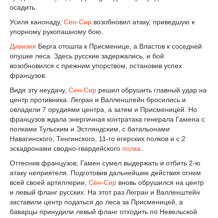
осадить.
Усиля канонаду,
Сен-Сир
возобновил атаку, приведшую к
упорному рукопашному бою.
Дивизия
Берга отошла к Присменице, а Властов к соседней
опушке леса. Здесь русские задержались, и бой
возобновился с прежним упорством, остановив успех
французов.
Видя эту неудачу,
Сен-Сир
решил обрушить главный удар на
центр противника. Легран и Валленштейн бросились и
овладели 7 орудиями центра, а затем и Присменицей. Но
французов ждала энергичная контратака генерала Гамена с
полками Тульским и Эстляндским, с батальонами
Навагинского, Тенгинского, 11-го егерских полков и с 2
эскадронами сводно-гвардейского
полка
.
Оттеснив французов, Гамен сумел выдержать и отбить 2-ю
атаку неприятеля. Подготовив дальнейшие действия огнем
всей своей артиллерии,
Сен-Сир
вновь обрушился на центр
и левый фланг русских. На этот раз Легран и Валленштейн
заставили центр податься до леса за Присменицей, а
баварцы принудили левый фланг отходить по Невельской