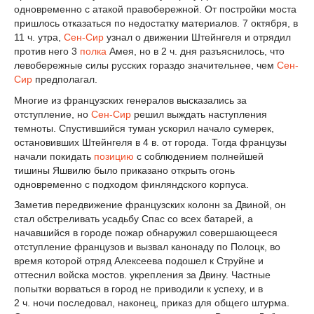
одновременно с атакой правобережной. От постройки моста
пришлось отказаться по недостатку материалов. 7 октября, в
11 ч. утра,
Сен-Сир
узнал о движении Штейнгеля и отрядил
против него 3
полка
Амея, но в 2 ч. дня разъяснилось, что
левобережные силы русских гораздо значительнее, чем
Сен-
Сир
предполагал.
Многие из французских генералов высказались за
отступление, но
Сен-Сир
решил выждать наступления
темноты. Спустившийся туман ускорил начало сумерек,
остановивших Штейнгеля в 4 в. от города. Тогда французы
начали покидать
позицию
с соблюдением полнейшей
тишины Яшвилю было приказано открыть огонь
одновременно с подходом финляндского корпуса.
Заметив передвижение французских колонн за Двиной, он
стал обстреливать усадьбу Спас со всех батарей, а
начавшийся в городе пожар обнаружил совершающееся
отступление французов и вызвал канонаду по Полоцк, во
время которой отряд Алексеева подошел к Струйне и
оттеснил войска мостов. укрепления за Двину. Частные
попытки ворваться в город не приводили к успеху, и в
2 ч. ночи последовал, наконец, приказ для общего штурма.