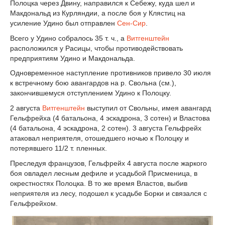
Полоцка через Двину, направился к Себежу, куда шел и
Макдональд из Курляндии, а после боя у Клястиц на
усиление Удино был отправлен
Сен-Сир
.
Всего у Удино собралось 35 т. ч., а
Витгенштейн
расположился у Расицы, чтобы противодействовать
предприятиям Удино и Макдональда.
Одновременное наступление противников привело 30 июля
к встречному бою авангардов на р. Свольна (см.),
закончившемуся отступлением Удино к Полоцку.
2 августа
Витгенштейн
выступил от Свольны, имея авангард
Гельфрейха (4 батальона, 4 эскадрона, 3 сотен) и Властова
(4 батальона, 4 эскадрона, 2 сотен). 3 августа Гельфрейх
атаковал неприятеля, отошедшего ночью к Полоцку и
потерявшего 1
1
/
2
т. пленных.
Преследуя французов, Гельфрейх 4 августа после жаркого
боя овладел лесным дефиле и усадьбой Присменица, в
окрестностях Полоцка. В то же время Властов, выбив
неприятеля из лесу, подошел к усадьбе Борки и связался с
Гельфрейхом.