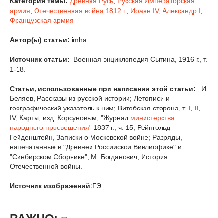
Категория темы:
Древняя Русь
,
Русская Императорская
армия
,
Отечественная война 1812 г.
,
Иоанн IV
,
Александр I
,
Французская армия
Автор(ы) статьи:
imha
Источник статьи:
Военная энциклопедия Сытина, 1916 г., т.
1-18.
Статьи, использованные при написании этой статьи:
И.
Беляев, Рассказы из русской истории; Летописи и
географический указатель к ним; Витебская сторона, т. I, II,
IV; Карты, изд. Корсуновым, "Журнал
министерства
народного просвещения
" 1837 г., ч. 15; Рейнгольд
Гейденштейн, Записки о Московской войне; Разряды,
напечатанные в "Древней Российской Вивлиофике" и
"Синбирском Сборнике"; М. Богданович, История
Отечественной войны.
Источник изображений:
ГЭ