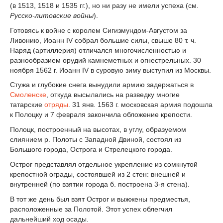
(в 1513, 1518 и 1535 гг.), но ни разу не имели успеха (см.
Русско-литовские войны
).
Готовясь к войне с королем Сигизмундом-Августом за
Ливонию, Иоанн IV собрал большие силы, свыше 80 т. ч.
Наряд (артиллерия) отличался многочисленностью и
разнообразием орудий камнеметных и огнестрельных. 30
ноября 1562 г. Иоанн IV в суровую зиму выступил из Москвы.
Стужа и глубокие снега вынудили армию задержаться в
Смоленске
, откуда высылались на разведку многие
татарские
отряды
. 31 янв. 1563 г. московская армия подошла
к Полоцку и 7 февраля закончила обложение крепости.
Полоцк, построенный на высотах, в углу, образуемом
слиянием р. Полоты с Западной Двиной, состоял из
Большого города, Острога и Стрелецкого города.
Острог представлял отдельное укрепление из сомкнутой
крепостной ограды, состоявшей из 2 стен: внешней и
внутренней (по взятии города б. построена 3-я стена).
В тот же день был взят Острог и выжжены предместья,
расположенные за Полотой. Этот успех облегчил
дальнейший ход осады.