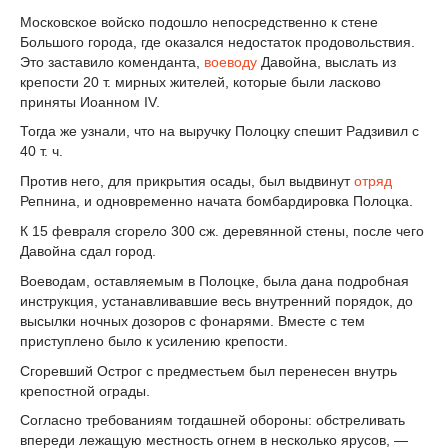
Московское войско подошло непосредственно к стене
Большого города, где оказался недостаток продовольствия.
Это заставило коменданта,
воеводу
Давойна, выслать из
крепости 20 т. мирных жителей, которые были ласково
приняты Иоанном IV.
Тогда же узнали, что на выручку Полоцку спешит Радзивил с
40 т. ч.
Против него, для прикрытия осады, был выдвинут
отряд
Репнина, и одновременно начата бомбардировка Полоцка.
К 15 февраля сгорело 300 сж. деревянной стены, после чего
Давойна сдал город.
Воеводам, оставляемым в Полоцке, была дана подробная
инструкция, устанавливавшие весь внутренний порядок, до
высылки ночных дозоров с фонарями. Вместе с тем
приступлено было к усилению крепости.
Сгоревший Острог с предместьем был перенесен внутрь
крепостной ограды.
Согласно требованиям тогдашней обороны: обстреливать
впереди лежащую местность огнем в несколько ярусов, —