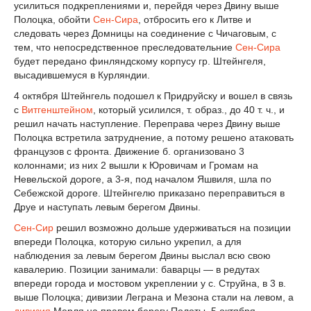
усилиться подкреплениями и, перейдя через Двину выше
Полоцка, обойти
Сен-Сира
, отбросить его к Литве и
следовать через Домницы на соединение с Чичаговым, с
тем, что непосредственное преследовательние
Сен-Сира
будет передано финляндскому корпусу гр. Штейнгеля,
высадившемуся в Курляндии.
4 октября Штейнгель подошел к Придруйску и вошел в связь
с
Витгенштейном
, который усилился, т. образ., до 40 т. ч., и
решил начать наступление. Переправа через Двину выше
Полоцка встретила затруднение, а потому решено атаковать
французов с фронта. Движение б. организовано 3
колоннами; из них 2 вышли к Юровичам и Громам на
Невельской дороге, а 3-я, под началом Яшвиля, шла по
Себежской дороге. Штейнгелю приказано переправиться в
Друе и наступать левым берегом Двины.
Сен-Сир
решил возможно дольше удерживаться на позиции
впереди Полоцка, которую сильно укрепил, а для
наблюдения за левым берегом Двины выслал всю свою
кавалерию. Позиции занимали: баварцы — в редутах
впереди города и мостовом укреплении у с. Струйна, в 3 в.
выше Полоцка; дивизии Леграна и Мезона стали на левом, а
дивизия
Мерля на правом берегу Полоты. 5 октября