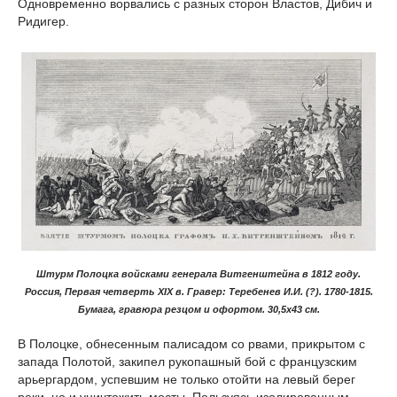
Одновременно ворвались с разных сторон Властов, Дибич и
Ридигер.
Штурм Полоцка войсками генерала Витгенштейна в 1812 году.
Россия, Первая четверть XIX в. Гравер: Теребенев И.И. (?). 1780-1815.
Бумага, гравюра резцом и офортом. 30,5х43 см.
В Полоцке, обнесенным палисадом со рвами, прикрытом с
запада Полотой, закипел рукопашный бой с французским
арьергардом, успевшим не только отойти на левый берег