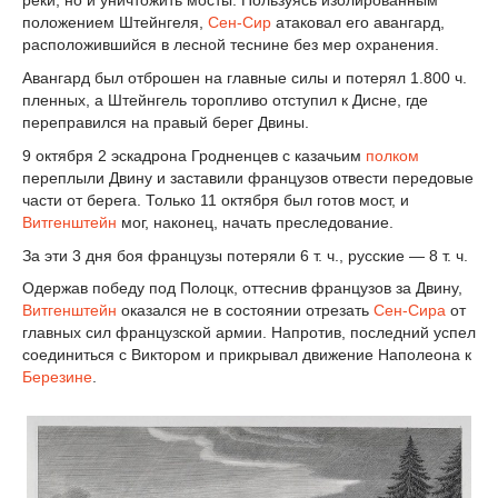
реки, но и уничтожить мосты. Пользуясь изолированным
положением Штейнгеля,
Сен-Сир
атаковал его авангард,
расположившийся в лесной теснине без мер охранения.
Авангард был отброшен на главные силы и потерял 1.800 ч.
пленных, а Штейнгель торопливо отступил к Дисне, где
переправился на правый берег Двины.
9 октября 2 эскадрона Гродненцев с казачьим
полком
переплыли Двину и заставили французов отвести передовые
части от берега. Только 11 октября был готов мост, и
Витгенштейн
мог, наконец, начать преследование.
За эти 3 дня боя французы потеряли 6 т. ч., русские — 8 т. ч.
Одержав победу под Полоцк, оттеснив французов за Двину,
Витгенштейн
оказался не в состоянии отрезать
Сен-Сира
от
главных сил французской армии. Напротив, последний успел
соединиться с Виктором и прикрывал движение Наполеона к
Березине
.