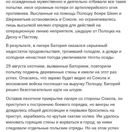
но осажденные мужественно и деятельно отбивали все такие
попытки, неся огромные потери от артиллерийского огня
противника. Высланные на помощь Полоцку бояре Шеин и
Шереметьев остановились в Соколе, но ограничивались
лишь высылкой мелких отрядов для действий на
операционную линию неприятеля, шедшую от Полоцка на
Дисну и Пастову.
В результате, в лагере Батория оказался серьезный
недостаток продовольствия, грозивший голодом, а дожди и
холодная ненастная погода увеличивали тяготы осады.
29 августа охотники, вызванные Баторием, повторили
попытку поджечь деревянные стены и имели на этот раз
успех. Опасаясь, что зарево будет видно из Сокола и
московские войска поспешат на выручку Полоцку, Баторий
решил безотлагательно идти на штурм.
Оставив пехотное прикрытие лагеря со стороны Сокола, он
приступил к построению боевого порядка, но венгры не
дождались общей диспозиции и первыми бросились на
приступ, карабкаясь по крутым скатам холма. Им удалось
миновать горящие стены и ворваться в город; за ними
следовали отдельные польские отряды. Но на этом успех