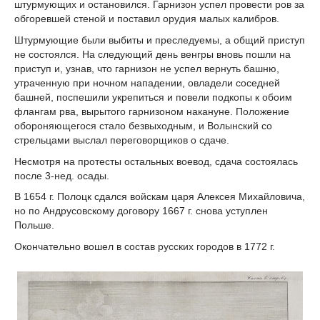
штурмующих и остановился. Гарнизон успел провести ров за
обгоревшей стеной и поставил орудия малых калибров.
Штурмующие были выбиты и преследуемы, а общий приступ
не состоялся. На следующий день венгры вновь пошли на
приступ и, узнав, что гарнизон не успел вернуть башню,
утраченную при ночном нападении, овладели соседней
башней, поспешили укрепиться и повели подкопы к обоим
флангам рва, вырытого гарнизоном накануне. Положение
обороняющегося стало безвыходным, и Волынский со
стрельцами выслал переговорщиков о сдаче.
Несмотря на протесты остальных воевод, сдача состоялась
после 3-нед. осады.
В 1654 г. Полоцк сдался войскам царя Алексея Михайловича,
но по Андрусовскому договору 1667 г. снова уступлен
Польше.
Окончательно вошел в состав русских городов в 1772 г.