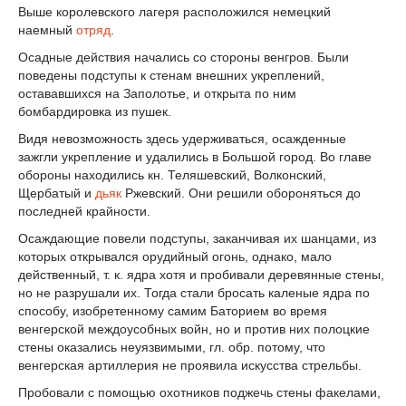
Выше королевского лагеря расположился немецкий
наемный
отряд
.
Осадные действия начались со стороны венгров. Были
поведены подступы к стенам внешних укреплений,
остававшихся на Заполотье, и открыта по ним
бомбардировка из пушек.
Видя невозможность здесь удерживаться, осажденные
зажгли укрепление и удалились в Большой город. Во главе
обороны находились кн. Теляшевский, Волконский,
Щербатый и
дьяк
Ржевский. Они решили обороняться до
последней крайности.
Осаждающие повели подступы, заканчивая их шанцами, из
которых открывался орудийный огонь, однако, мало
действенный, т. к. ядра хотя и пробивали деревянные стены,
но не разрушали их. Тогда стали бросать каленые ядра по
способу, изобретенному самим Баторием во время
венгерской междоусобных войн, но и против них полоцкие
стены оказались неуязвимыми, гл. обр. потому, что
венгерская артиллерия не проявила искусства стрельбы.
Пробовали с помощью охотников поджечь стены факелами,