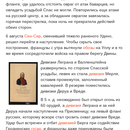
фланге, где удалось отстоять овраг от атак баварцев, но
овладеть усадьбой Спас не могли. Повторились еще атаки
на русский центр, а за обладание оврагом завязалась
горячая перестрелка, пока ночь не прекратила действий
обеих сторон.
6 августа
Сен-Сир
, сменивший тяжело раненого Удино,
решил перейти в наступление. Чтобы скрыть свое
построение, французы с утра вытянули
обозы
на Уллу и в то
же время сосредоточили войска на правом берегу Двины.
Дивизии Леграна и Валленштейна
развернулись по стороне Спасской
усадьбы, левее их стала
дивизия
Мерля,
оставив промежуток, заполненный
кавалерией. В резерве поместились
дивизии Деруа и Вреде.
В 5 ч. д. неожиданно был открыт огонь из
60 орудий, а
дивизия
Леграна и за ней
Деруа начали наступление на Присменицу, на левый фланг
русских, которому вскоре стал грозить охват дивизии Вреде.
Удар был встречен и отбит
дивизией
Берга при содействии
Гродненских
гусар
, и французы даже принуждены были