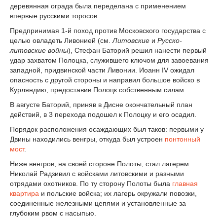
деревянная ограда была переделана с применением
впервые русскими торосов.
Предпринимая 1-й поход против Московского государства с
целью овладеть Ливонией (см.
Литовские
и
Русско-
литовские войны
), Стефан Баторий решил нанести первый
удар захватом Полоцка, служившего ключом для завоевания
западной, придвинской части Ливонии. Иоанн IV ожидал
опасность с другой стороны и направил большое войско в
Курляндию, предоставив Полоцк собственным силам.
В августе Баторий, приняв в Дисне окончательный план
действий, в 3 перехода подошел к Полоцку и его осадил.
Порядок расположения осаждающих был таков: первыми у
Двины находились венгры, откуда был устроен
понтонный
мост
.
Ниже венгров, на своей стороне Полоты, стал лагерем
Николай Радзивил с войсками литовскими и разными
отрядами охотников. По ту сторону Полоты была
главная
квартира
и польские войска; их лагерь окружали повозки,
соединенные железными цепями и установленные за
глубоким рвом с насыпью.