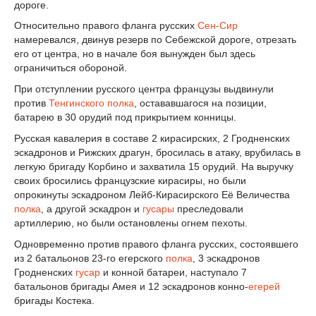
дороге.
Относительно правого фланга русских
Сен-Сир
намеревался, двинув резерв по Себежской дороге, отрезать
его от центра, но в начале боя вынужден был здесь
ограничиться обороной.
При отступлении русского центра французы выдвинули
против
Тенгинского полка
, остававшагося на позиции,
батарею в 30 орудий под прикрытием конницы.
Русская кавалерия в составе 2 кирасирских, 2 Гродненских
эскадронов и Рижских драгун, бросилась в атаку, врубилась в
легкую бригаду Корбино и захватила 15 орудий. На выручку
своих бросились французские кирасиры, но были
опрокинуты эскадроном Лейб-Кирасирского Её Величества
полка
, а другой эскадрон и
гусары
преследовали
артиллерию, но были остановлены огнем пехоты.
Одновременно против правого фланга русских, состоявшего
из 2 батальонов 23-го егерского
полка
, 3 эскадронов
Гродненских
гусар
и конной батареи, наступало 7
батальонов бригады Амея и 12 эскадронов конно-
егерей
бригады Костека.