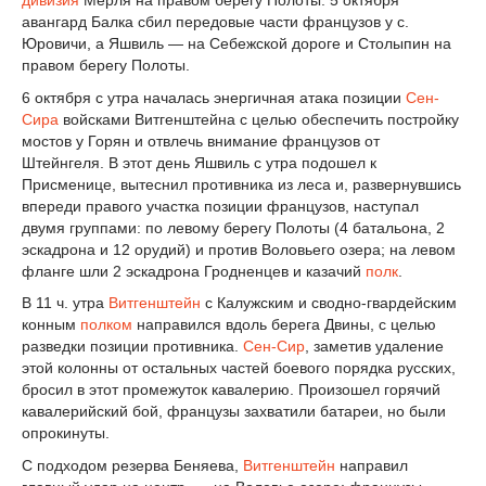
авангард Балка сбил передовые части французов у с.
Юровичи, а Яшвиль — на Себежской дороге и Столыпин на
правом берегу Полоты.
6 октября с утра началась энергичная атака позиции
Сен-
Сира
войсками Витгенштейна с целью обеспечить постройку
мостов у Горян и отвлечь внимание французов от
Штейнгеля. В этот день Яшвиль с утра подошел к
Присменице, вытеснил противника из леса и, развернувшись
впереди правого участка позиции французов, наступал
двумя группами: по левому берегу Полоты (4 батальона, 2
эскадрона и 12 орудий) и против Воловьего озера; на левом
фланге шли 2 эскадрона Гродненцев и казачий
полк
.
В 11 ч. утра
Витгенштейн
с Калужским и сводно-гвардейским
конным
полком
направился вдоль берега Двины, с целью
разведки позиции противника.
Сен-Сир
, заметив удаление
этой колонны от остальных частей боевого порядка русских,
бросил в этот промежуток кавалерию. Произошел горячий
кавалерийский бой, французы захватили батареи, но были
опрокинуты.
С подходом резерва Беняева,
Витгенштейн
направил