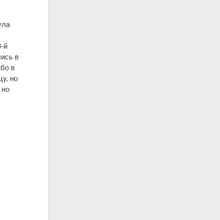
ула
3-й
лись в
бо в
у, но
 но