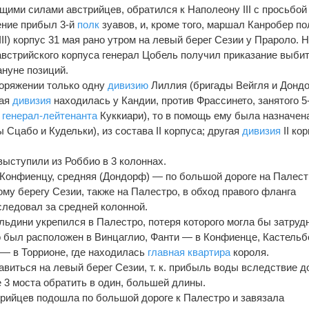
ими силами австрийцев, обратился к Наполеону III с просьбой
ение прибыл 3-й
полк
зуавов, и, кроме того, маршал Канробер п
III) корпус 31 мая рано утром на левый берег Сезии у Прароло. 
 австрийского корпуса генерал Цобель получил приказание выби
ануне позиций.
поряжении только одну
дивизию
Лиллия (бригады Вейгля и Дондо
гая
дивизия
находилась у Кандии, против Фрассинето, занятого 5
генерал-лейтенанта
Куккиари), то в помощь ему была назначен
 Сцабо и Кудельки), из состава II корпуса; другая
дивизия
II ко
 выступили из Роббио в 3 колоннах.
 Конфиенцу, средняя (Дондорф) — по большой дороге на Палест
му берегу Сезии, также на Палестро, в обход правого фланга
следовал за средней колонной.
льдини укрепился в Палестро, потеря которого могла бы затруд
 был расположен в Винцаглио, Фанти — в Конфиенце, Кастельб
— в Торрионе, где находилась
главная квартира
короля.
авиться на левый берег Сезии, т. к. прибыль воды вследствие 
 3 моста обратить в один, большей длины.
стрийцев подошла по большой дороге к Палестро и завязала