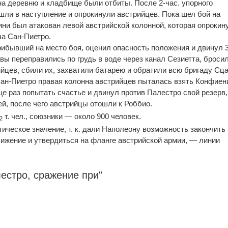
на деревню и кладбище были отбиты. После 2-час. упорного
ли в наступление и опрокинули австрийцев. Пока шел бой на
ни был атакован левой австрийской колонной, которая опрокин
за Сан-Пиетро.
прибывший на место боя, оценил опасность положения и двинул 
вы переправились по грудь в воде через канал Сезиетта, броси
йцев, сбили их, захватили батарею и обратили всю бригаду Сца
 Сан-Пиетро правая колонна австрийцев пыталась взять Конфиенц
е раз попытать счастье и двинул против Палестро свой резерв,
ей, после чего австрийцы отошли к Роббио.
т. чел., союзники — около 900 человек.
2
ическое значение, т. к. дали Наполеону возможность закончить
ижение и утвердиться на фланге австрийской армии, — линии
естро, сражение при"