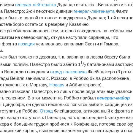
дивизии
генерал-лейтенанта
Дурандо взять сел. Винцаглио и зат
а Палестро; 2-ой пехотной дивизии
генерал-лейтенанта
Фанти
а и быть в полной готовности подкрепить Дурандо; 1-ой пехотн
стельборго остаться в резерве у Казалино.
лестро обусловливалось тем, что оно находилось на небольшом
скатом на северо-запад, откуда наступали сардинцы, что
с фронта
позиция
усиливалась каналами Скотти и Гамара,
м.
жен был только по дорогам, т. к. равнина на левом берегу была
1
овыми полями. Палестро было занято 1
/
батальонами австрий
2
; в Винцаглио находился
отряд
полковника
Флейшгакера (3 роты 
гады Вейгля занимали с. Розаско; в Роббио была расположена
, отряженных в Мортару,
Новару
и Аббиатеграссо).
апно атаковал Палестро, но лишь после ряда атак ему удалось
еть селением. В этот момент из Роббио прибыл
генерал-майор
ы Дондорфа; он сделал несколько попыток выбить сардинцев из
тступить к Роббио.
Отряд
Флейшгакера, атакованный с фронта 
о, начал отступать к Палестро, но т. к. последнее было уже взя
ера с большим трудом пробился к Конфиенце, потеряв свои ор
сардинский король, выполнив возложенную на него задачу и опа