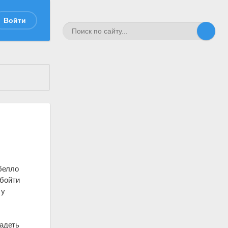
Войти
ебелло
обойти
 у
адеть