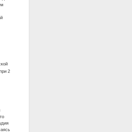
ем
ой
ской
при 2
и
то
удия
саясь