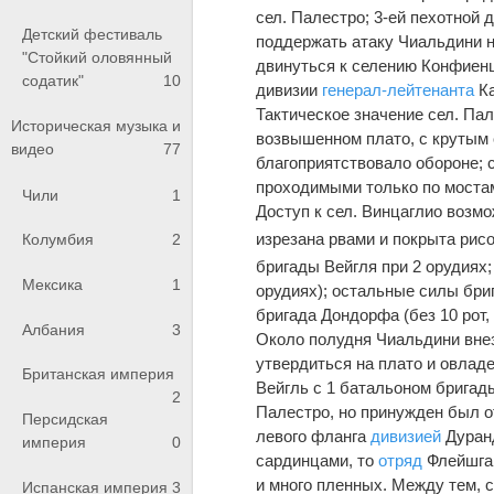
сел. Палестро; 3-ей пехотной 
Детский фестиваль
поддержать атаку Чиальдини н
"Стойкий оловянный
двинуться к селению Конфиенц
содатик"
10
дивизии
генерал-лейтенанта
Ка
Тактическое значение сел. Па
Историческая музыка и
возвышенном плато, с крутым 
видео
77
благоприятствовало обороне; 
проходимыми только по моста
Чили
1
Доступ к сел. Винцаглио возмо
изрезана рвами и покрыта рис
Колумбия
2
бригады Вейгля при 2 орудиях
Мексика
1
орудиях); остальные силы бри
бригада Дондорфа (без 10 рот
Албания
3
Около полудня Чиальдини внез
утвердиться на плато и овлад
Британская империя
Вейгль с 1 батальоном бригад
2
Палестро, но принужден был о
Персидская
левого фланга
дивизией
Дуранд
империя
0
сардинцами, то
отряд
Флейшгак
и много пленных. Между тем, 
Испанская империя
3