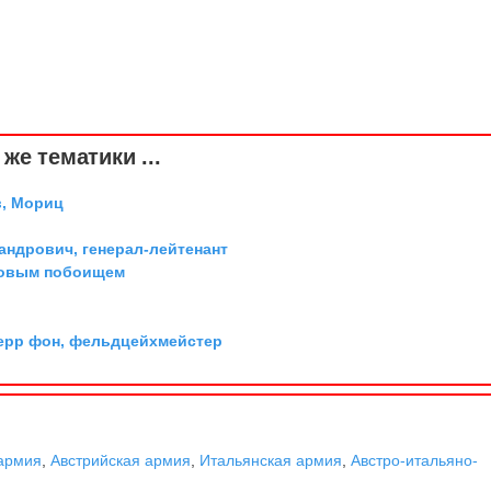
же тематики ...
, Мориц
андрович, генерал-лейтенант
довым побоищем
ерр фон, фельдцейхмейстер
армия
,
Австрийская армия
,
Итальянская армия
,
Австро-итальяно-