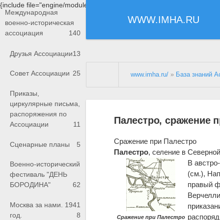
{include file="engine/modules/saperu/head.php"}
Международная
WWW.IMHA.RU
военно-историческая
ассоциация
140
Друзья Ассоциации
13
Совет Ассоциации
25
www.imha.ru/
»
База знаний А
Приказы,
циркулярные письма,
распоряжения по
Палестро, сражение 
Ассоциации
11
Сражение при Палестро
Сценарные планы
5
Палестро
, селение в Северной
В австро
Военно-исторический
(см.), На
фестиваль "ДЕНЬ
правый ф
БОРОДИНА"
62
Верчелли
Москва за нами. 1941
приказан
год.
8
распоряд
Сражение при Палестро