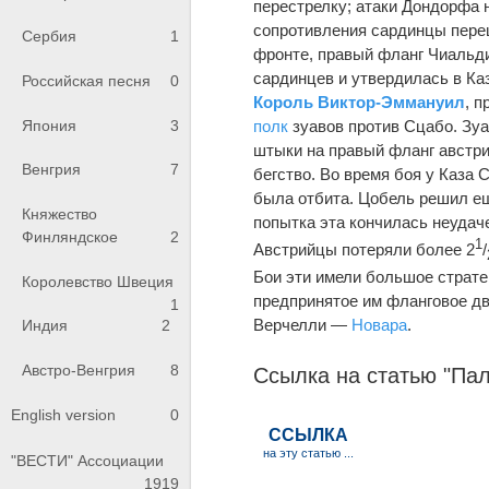
перестрелку; атаки Дондорфа 
сопротивления сардинцы переш
Сербия
1
фронте, правый фланг Чиальди
сардинцев и утвердилась в Ка
Российская песня
0
Король Виктор-Эммануил
, 
Япония
3
полк
зуавов против Сцабо. Зуа
штыки на правый фланг австри
Венгрия
7
бегство. Во время боя у Каза
была отбита. Цобель решил ещ
Княжество
попытка эта кончилась неудач
Финляндское
2
1
Австрийцы потеряли более 2
/
Бои эти имели большое стратег
Королевство Швеция
предпринятое им фланговое дв
1
Верчелли —
Новара
.
Индия
2
Австро-Венгрия
8
Ссылка на статью "Пал
English version
0
"ВЕСТИ" Ассоциации
1919