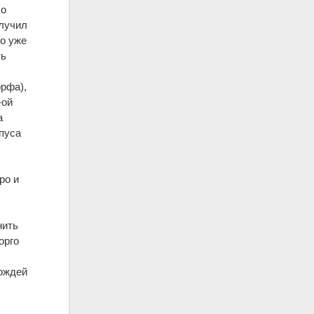
 о
олучил
Но уже
ть
рфа),
-ой
а
рпуса
ро и
нить
орго
дождей