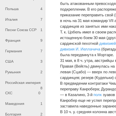
быть атакованным превосходящ
Польша
4
подкреплении. В его распоряж
приказание переправить свой (
Италия
7
в ночь на 31 мая командир VII
сардинцев из занятых ими нак
Песни Союза ССР
1
Т. к. Цобель имел в своем рас
истощенную боем 30 мая (дру
Франция
9
сардинской пехотной
дивизией
дивизия
И. Иеллачича
(бригады
Германия
7
была передвинута к Мортаре.
31 мая, в 8 ч. утра, австрийцы
США
3
Правая (Вейгль) двинулась на
левая (Сцабо) — вверх по лево
Румыния
2
сардинцев; резерв (Кудельки) 
Российская империя
В предвидении контратаки Чиа
8
переправу Канробера; Дурандо
СХС
0
— в Казалино, 3-й
полк
зуавов 
Канробер еще не успел перепр
Македония
1
заставила наведенные заранее
В 10 ч. у. средняя колонна ав
Болгария
2