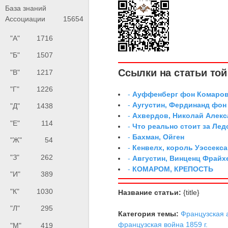
База знаний
Ассоциации
15654
"А"
1716
"Б"
1507
Ссылки на статьи той 
"В"
1217
"Г"
1226
-
Ауффенберг фон Комаров
-
Аугустин, Фердинанд фон
"Д"
1438
-
Ахвердов, Николай Алекс
"Е"
114
-
Что реально стоит за Ле
-
Бахман, Ойген
"Ж"
54
-
Кенвелх, король Уэссекса
"З"
262
-
Августин, Винценц Фрайх
-
КОМАРОМ, КРЕПОСТЬ
"И"
389
"К"
1030
Название статьи:
{title}
"Л"
295
Категория темы:
Французская 
французская война 1859 г.
"М"
419