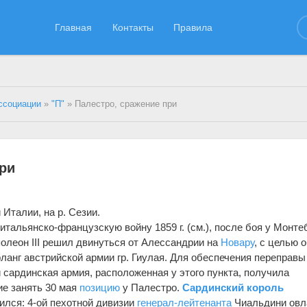
Главная
Контакты
Правила
ссоциации
»
"П"
» Палестро, сражение при
при
 Италии, на p. Сезии.
-итальянско-французскую войну 1859 г. (см.), после боя у Монт
полеон III решил двинуться от Алессандрии на
Новару
, с целью 
ланг австрийской армии гр. Гиулая. Для обеспечения переправы
 сардинская армия, расположенная у этого пункта, получила
ие занять 30 мая
позицию
у Палестро.
Сардинский король
ился: 4-ой пехотной дивизии
генерал-лейтенанта
Чиальдини овл