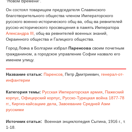
"Новом Времени".
Он состоял товарищем председателя Славянского
благотворительного общества членом Императорского
русского военно-исторического общ-ва, общ-ва ревнителей
русско-исторического просвещения в память Императора
Александра III
, общ-ва ревнителей военных знаний,
Окраинного общества и Галицкого общества.
Город Ловча в Болгарии избрал
Паренсова
своим почетным
гражданином, а городское управление Софии назвало его
именем улицу.
Название статьи:
Паренсов
, Петр Дмитриевич,
генерал-от-
инфантерии
Категория темы:
Русская Императорская армия
,
Пажеский
корпус
,
Офицерский корпус
,
Русско-Турецкая война 1877-78
гг.
,
Киргиз-кайсацкие дела
,
Завоевание Средней Азии
русскими
Источник статьи:
Военная энциклопедия Сытина, 1916 г., т.
1-18.