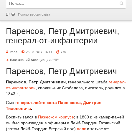
Полная версия сайта
Паренсов, Петр Дмитриевич,
генерал-от-инфантерии
imha
25-08-2017, 16:11
775
База знаний Ассоциации
/
"П"
Паренсов, Петр Дмитриевич
Паренсов
,
Петр
Дмитр
и
евич
, генерального штаба
генерал-
от-инфантерии
, сподвижник Скобелева, писатель, родился в
1843 г.,
Сын
генерал-лейтенанта Паренсова, Дмитрия
Тихоновича
.
Воспитывался в
Пажеском корпусе
; в 1860 г. из камер-пажей
он был произведен в офицеры в Лейб-Гвардии Гатчинский
(потом Лейб-Гвардии Егерский пол)
полк
и тотчас же