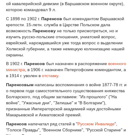
ой кавалерийской дивизии (в Варшавском военном округе),
которою командовал 9 л.
С 1898 по 1902 г.
Паренсов
был комендантом Варшавской
крепости. 15-летн. служба в Царстве Польском дала
возможность
Паренсову
не только присмотреться, но и
изучить русско-польские отношения, униатский вопрос,
еврейский, нарождавшийся уже тогда вопрос о выделении
Холмской губернии, а также немецкую колонизацию нашей
окраины.
В 1902 г.
Паренсов
был назначен в распоряжение
военного
министра
, в 1906 г. назначен Петергофским комендантом, а
в 1914 г. уволен в
отставку
.
Паренсовым
написаны воспоминания о войне 1877-78 гг. и
о первом годе самостоятельного существования княжества
Болгарского, под общим заглавием: "Из прошлого" ("На
войне", "Ужасные дни", "Затишье" и "В Болгарии"),
признанные Императорской академией наук достойными
Макарьевской и Ахматовской премий.
Паренсов
напечатал ряд статей в "
Русском Инвалиде
",
"Голосе Правды", "Военном Сборнике", "Русской Старине" и