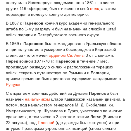
поступил в Инженерную академию, но в 1861 г., в числе
других 116 офицеров, был отчислен в свой
полк
, а затем
переведен в полевую конную артиллерию.
В 1867 г.
Паренсов
кончил курс академии генерального
штаба по 1-му разряду и был назначен на службу в штаб
войск гвардии и Петербургского военного округа.
В 1869 г.
Паренсов
был командирован в Уральскую область
и принял участие в усмирении беспорядков в Киргизской
степи, за что отмечен
орденом Св. Анны
3 ст. с мечами.
Перед войной 1877-78 гг.
Паренсов
в течение 7 мес.
производил разведку о силах и расположении турецких
войск, секретно путешествуя по Румынии и Болгарии,
причем временно был арестован турецкими жандармами в
Рущуке
.
С открытием военных действий за Дунаем
Паренсов
был
назначен
начальником
штаба Кавказской казачьей дивизии, а
потом, под начальством генералов М. Д. Скобелева, кн.
Имеретинского, гр. Шувалова и Гурко, участвовал во многих
сражениях, в том числе в 2-кратном взятии Ловчи (5 июля и
22 августа), под
Плевной
(где дважды был контужен) и при
штурме Правецских укрепленных позиций (снова сильно