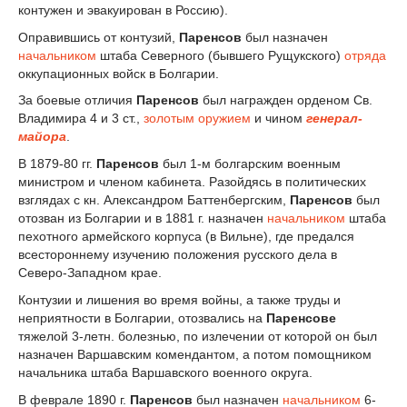
контужен и эвакуирован в Россию).
Оправившись от контузий,
Паренсов
был назначен
начальником
штаба Северного (бывшего Рущукского)
отряда
оккупационных войск в Болгарии.
За боевые отличия
Паренсов
был награжден орденом Св.
Владимира 4 и 3 ст.,
золотым оружием
и чином
генерал-
майора
.
В 1879-80 гг.
Паренсов
был 1-м болгарским военным
министром и членом кабинета. Разойдясь в политических
взглядах с кн. Александром Баттенбергским,
Паренсов
был
отозван из Болгарии и в 1881 г. назначен
начальником
штаба
пехотного армейского корпуса (в Вильне), где предался
всестороннему изучению положения русского дела в
Северо-Западном крае.
Контузии и лишения во время войны, а также труды и
неприятности в Болгарии, отозвались на
Паренсове
тяжелой 3-летн. болезнью, по излечении от которой он был
назначен Варшавским комендантом, а потом помощником
начальника штаба Варшавского военного округа.
В феврале 1890 г.
Паренсов
был назначен
начальником
6-