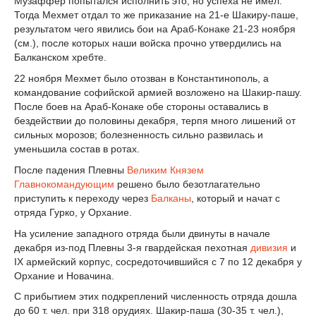
Музаффер попытался исполнить это, но успеха не имел.
Тогда Мехмет отдал то же приказание на 21-е Шакиру-паше,
результатом чего явились бои на Араб-Конаке 21-23 ноября
(см.), после которых наши войска прочно утвердились на
Балканском хребте.
22 ноября Мехмет было отозван в Константинополь, а
командование софийской армией возложено на Шакир-пашу.
После боев на Араб-Конаке обе стороны оставались в
бездействии до половины декабря, терпя много лишений от
сильных морозов; болезненность сильно развилась и
уменьшила состав в ротах.
После падения Плевны
Великим Князем
Главнокомандующим
решено было безотлагательно
приступить к переходу через
Балканы
, который и начат с
отряда Гурко, у Орхание.
На усиление западного отряда были двинуты в начале
декабря из-под Плевны 3-я гвардейская пехотная
дивизия
и
IX армейский корпус, сосредоточившийся с 7 по 12 декабря у
Орхание и Новачина.
С прибытием этих подкреплений численность отряда дошла
до 60 т. чел. при 318 орудиях. Шакир-паша (30-35 т. чел.),