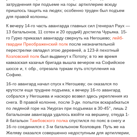
затруднения при подъеме на горы: артиллерию всюду
пришлось тащить на людях; особенно труден был подъем
для правой колонны.
К вечеру 14-го часть авангарда главных сил (генерал Раух —
13 батальонов, 11 сотен и 20 орудий) достигла Чурьяка. 15-
го Гурко приказал авангарду свернуть на Негошево;
лейб-
гвардии Преображенский полк
после незначительной
перестрелки овладел этою деревней, а 123-й пехотный
Козловский полк
был выдвинут к Потопу; в то же время
кавказская казачья бригада вышла вечером на Софийское
шоссе и, т. обр., отрезала туркам путь отступления на
Софию.
16-го авангард начал спуск к Негошеву; он оказался по
крутости еще труднее подъема; к вечеру 16-го авангард
собрался у Негошева и наскоро возвел здесь укрепления из
снега. В правой колонне, после 3-дн. попыток вскарабкаться
по ледяной горе на Умургач при подъемах в 30-45°, лишь 2
батальонам авангарда удалось взойти на вершину, откуда 1-
й батальон
Тамбовского полка
спустился по пояс в снегу и
16-го соединился с 3-м батальоном Козловцев. Путь же на
Желяву оказался совершенно недоступным для артиллерии,