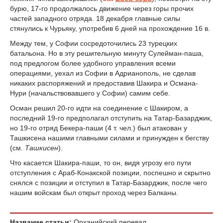
бурю, 17-го продолжалось движение через горы прочих
частей западного отряда. 18 декабря главные силы
стянулись к Чурьяку, употребив 6 дней на прохождение 16 в.
Между тем, у Софии сосредоточились 23 турецких
батальона. Но в эту решительную минуту Сулейман-паша,
под предлогом более удобного управления всеми
операциями, уехал из Софии в Адрианополь, не сделав
никаких распоряжений и предоставив Шакира и Османа-
Нури (начальствовавшего у Софии) самим себе.
Осман решил 20-го идти на соединение с Шакиром, а
последний 19-го предполагал отступить на Татар-Базарджик,
но 19-го отряд Бекера-паши (4 т. чел.) был атакован у
Ташкисена нашими главными силами и принужден к бегству
(см.
Ташкисен
).
Что касается Шакира-паши, то он, видя угрозу его пути
отступления с Араб-Конакской позиции, поспешно и скрытно
снялся с позиции и отступил в Татар-Базарджик, после чего
нашим войскам был открыт проход через Балканы.
Название статьи:
Орханийский перевал