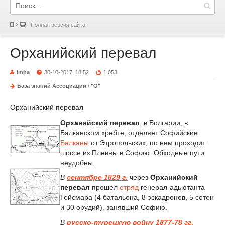
Полная версия сайта
Орханийский перевал
imha
30-10-2017, 18:52
1 053
База знаний Ассоциации
/
"О"
Орханийский перевал
Орханийский перевал
, в Болгарии, в
Балканском хребте; отделяет Софийские
Балканы
от Этропольских; по нем проходит
шоссе из Плевны в Софию. Обходные пути
неудобны.
В
сентябре 1829 г.
через
Орханийский
перевал
прошел
отряд
генерал-адьютанта
Гейсмара (4 батальона, 8 эскадронов, 5 сотен
и 30 орудий), занявший Софию.
В
русско
-
турецкую войну 1877-78 гг
.