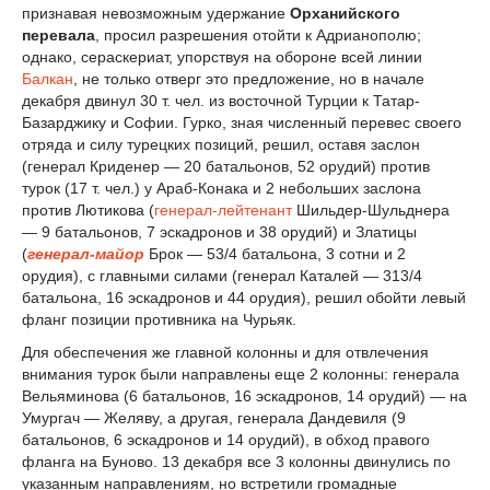
признавая невозможным удержание
Орханийского
перевала
, просил разрешения отойти к Адрианополю;
однако, сераскериат, упорствуя на обороне всей линии
Балкан
, не только отверг это предложение, но в начале
декабря двинул 30 т. чел. из восточной Турции к Татар-
Базарджику и Софии. Гурко, зная численный перевес своего
отряда и силу турецких позиций, решил, оставя заслон
(генерал Криденер — 20 батальонов, 52 орудий) против
турок (17 т. чел.) у Араб-Конака и 2 небольших заслона
против Лютикова (
генерал-лейтенант
Шильдер-Шульднера
— 9 батальонов, 7 эскадронов и 38 орудий) и Златицы
(
генерал-майор
Брок — 5
3
/
4
батальона, 3 сотни и 2
орудия), с главными силами (генерал Каталей — 31
3
/
4
батальона, 16 эскадронов и 44 орудия), решил обойти левый
фланг позиции противника на Чурьяк.
Для обеспечения же главной колонны и для отвлечения
внимания турок были направлены еще 2 колонны: генерала
Вельяминова (6 батальонов, 16 эскадронов, 14 орудий) — на
Умургач — Желяву, а другая, генерала Дандевиля (9
батальонов, 6 эскадронов и 14 орудий), в обход правого
фланга на Буново. 13 декабря все 3 колонны двинулись по
указанным направлениям, но встретили громадные