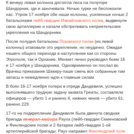
К вечеру левая колонна достигла леса на полугоре
Шандорник, где и заночевала. Ночью турки не беспокоили
нас. Утром 17 ноября обе наши колонны, усиленные ночью 2
батальонами
лейб-гвардии Измайловского полка
, выдвинули
свою артиллерию и начали обстреливать неприятельские
укрепления на Шандорнике.
После полудня батальоны
Псковского полка
(из левой
колонны) атаковали это укрепление, но неудачно. Ожидая
нашего общего перехода в наступление как со стороны
Этрополя, так и Орхание, Мехмет лично руководил боем 16
и 17 ноября у Шандорника. Одновременно он послал во
Врачеш приказание Шакиру-паше сжечь все собранные там
запасы и немедленно идти к главным силам.
В боях 16-17 ноября потери в отряде Дандевиля, успешно
выполнявшего трудную задачу захвата Греаты, составляли:
офицеров — убито 1 и ранено 4, нижних чинов — убито 61,
ранено 229.
17-го на подкрепление Дандевиля была двинута сводная
бригада
генерал-майора
Рауха (лейб-гвардии Семеновский
и Финляндские полки и 2 батареи лейб-гвардии 1-ой
артиллерийской бригады; Раух направил
Финляндский полк