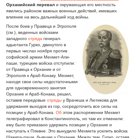
Орханийский перевал
и окружающая его местность
явились районом важных военных действий, имевших
влияние на весь дальнейший ход войны.
После боев у Правеца и Этрополя
(см.), веденных войсками
западного
отряда
генерал-
адьютанта Гурко, двинутого в
первых числах ноября против
софийской армии Мехмет-Али-
паши, турецкие войска отступили:
от Правеца к Орхание и от
Этрополя к Араб-Конаку. Мехмет,
находя свои силы недостаточными
для одновременного занятия
Орхание и Араб-Конака, решил,
оставив передовые
отряды
у Врачеша и Лютикова для
удержания выходов из гор, сосредоточить все силы на
позиции у Араб-Конака.
Об
этом распоряжении Мехмет
телеграфировал в Константинополь, но там их отменили:
ему было приказано удержать позиции у Орхание и
наступать к Плевне. Это вынудило Мехмета усилить войска
Шакира-паши, бывшие у Орхание. Между тем, Гурко, оставя