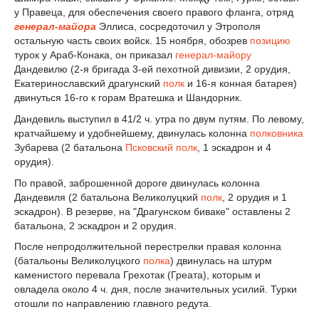
у Правеца, для обеспечения своего правого фланга, отряд
генерал-майора
Эллиса, сосредоточил у Этрополя
остальную часть своих войск. 15 ноября, обозрев
позицию
турок у Араб-Конака, он приказал
генерал-майору
Дандевилю (2-я бригада 3-ей пехотной дивизии, 2 орудия,
Екатеринославский драгунский
полк
и 16-я конная батарея)
двинуться 16-го к горам Вратешка и Шандорник.
Дандевиль выступил в 4
1
/
2
ч. утра по двум путям. По левому,
кратчайшему и удобнейшему, двинулась колонна
полковника
Зубарева (2 батальона
Псковский полк
, 1 эскадрон и 4
орудия).
По правой, заброшенной дороге двинулась колонна
Дандевиля (2 батальона Великолуцкий
полк
, 2 орудия и 1
эскадрон). В резерве, на "Драгунском биваке" оставлены 2
батальона, 2 эскадрон и 2 орудия.
После непродолжительной перестрелки правая колонна
(батальоны Великолуцкого
полка
) двинулась на штурм
каменистого перевала Грехотак (Греата), которым и
овладела около 4 ч. дня, после значительных усилий. Турки
отошли по направлению главного редута.