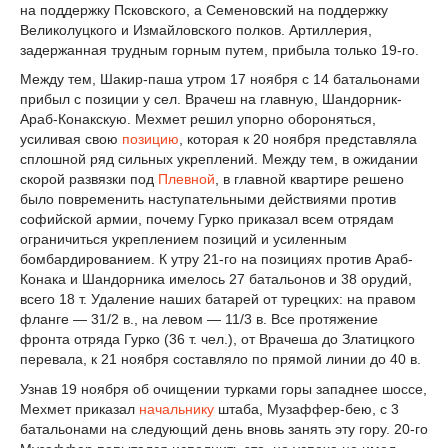
на поддержку Псковского, а Семеновский на поддержку
Великолуцкого и Измайловского полков. Артиллерия,
задержанная трудным горным путем, прибыла только 19-го.
Между тем, Шакир-паша утром 17 ноября с 14 батальонами
прибыл с позиции у сел. Врачеш на главную, Шандорник-
Араб-Конакскую. Мехмет решил упорно обороняться,
усиливая свою
позицию
, которая к 20 ноября представляла
сплошной ряд сильных укреплений. Между тем, в ожидании
скорой развязки под
Плевной
, в главной квартире решено
было повременить наступательными действиями против
софийской армии, почему Гурко приказал всем отрядам
ограничиться укреплением позиций и усиленным
бомбардированием. К утру 21-го на позициях против Араб-
Конака и Шандорника имелось 27 батальонов и 38 орудий,
всего 18 т. Удаление наших батарей от турецких: на правом
фланге — 3
1
/
2
в., на левом — 1
1
/
3
в. Все протяжение
фронта отряда Гурко (36 т. чел.), от Врачеша до Златицкого
перевала, к 21 ноября составляло по прямой линии до 40 в.
Узнав 19 ноября об очищении турками горы западнее шоссе,
Мехмет приказал
начальнику
штаба, Музаффер-бею, с 3
батальонами на следующий день вновь занять эту гору. 20-го