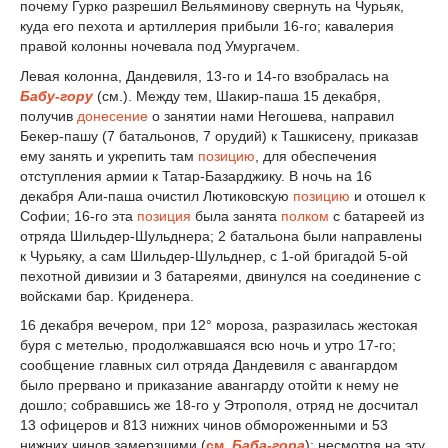
почему Гурко разрешил Вельяминову свернуть на Чурьяк,
куда его пехота и артиллерия прибыли 16-го; кавалерия
правой колонны ночевала под Умургачем.
Левая колонна, Дандевиля, 13-го и 14-го взобралась на
Бабу-гору
(см.). Между тем, Шакир-паша 15 декабря,
получив
донесение
о занятии нами Негошева, направил
Бекер-пашу (7 батальонов, 7 орудий) к Ташкисену, приказав
ему занять и укрепить там
позицию
, для обеспечения
отступления армии к Татар-Базарджику. В ночь на 16
декабря Али-паша очистил Лютиковскую
позицию
и отошел к
Софии; 16-го эта
позиция
была занята
полком
с батареей из
отряда Шильдер-Шульднера; 2 батальона были направлены
к Чурьяку, а сам Шильдер-Шульднер, с 1-ой бригадой 5-ой
пехотной дивизии и 3 батареями, двинулся на соединение с
войсками бар. Криденера.
16 декабря вечером, при 12° мороза, разразилась жестокая
буря с метелью, продолжавшаяся всю ночь и утро 17-го;
сообщение главных сил отряда Дандевиля с авангардом
было прервано и приказание авангарду отойти к нему не
дошло; собравшись же 18-го у Этрополя, отряд не досчитал
13 офицеров и 813 нижних чинов обмороженными и 53
нижних чинов замерзшими (
см.
Баба-гора
); несмотря на эту