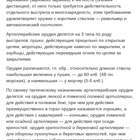
дистанции); от него только требуется действительность
отдельного выстрела и многозарядность; этим требованиям
удовлетворяет оружие с коротким стволом —
револьвер
и
автоматический
пистолет
.
Артиллерийские орудия делятся на 3 типа по роду
выстрелов:
пушки
, действующие прицельно по открытым
целям,
мортиры
, действующие навесно по закрытиям, и
гаубицы
, действующие перекидным огнем по целям за
закрытиями.
Орудия различаются, гл. обр., относительно длиною ствола:
наибольшая величина у пушек, — до 60 клб. (48-лн.
морская), а наименьшая — у мортир (5-6 клб.).
По своему тактическому назначению артиллерийские орудия
делятся: на орудия
легкой
и
тяжелой полевой артиллерии
,
для действия в полевом бою; при чем для действия
преимущественно в горах орудия называются
горными
, а
для действия с кавалерией —
конными
; орудия
тяжелой
или
осадной
артиллерии — для действия при осаде
крепостей; орудия
крепостной
и
береговой
артиллерии —
для обороны сухопутных и береговых крепостей, при чем