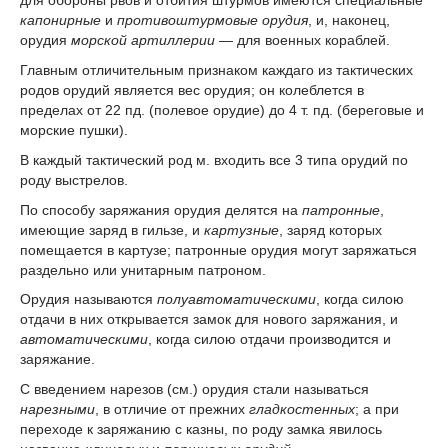
для обороны рвов и отбития штурмов имеются специальные
капонирные
и
противоштурмовые орудия
, и, наконец,
орудия
морской артиллерии
— для военных кораблей.
Главным отличительным признаком каждаго из тактических
родов орудий является вес орудия; он колеблется в
пределах от 22 пд. (полевое орудие) до 4 т. пд. (береговые и
морские пушки).
В каждый тактический род м. входить все 3 типа орудий по
роду выстрелов.
По способу заряжания орудия делятся на
патронные
,
имеющие заряд в гильзе, и
картузные
, заряд которых
помещается в картузе; патронные орудия могут заряжаться
раздельно или унитарным патроном.
Орудия называются
полуавтоматическими
, когда силою
отдачи в них открывается замок для нового заряжания, и
автоматическими
, когда силою отдачи производится и
заряжание.
С введением нарезов (см.) орудия стали называться
нарезными
, в отличие от прежних
гладкостенных
; а при
переходе к заряжанию с казны, по роду замка явилось