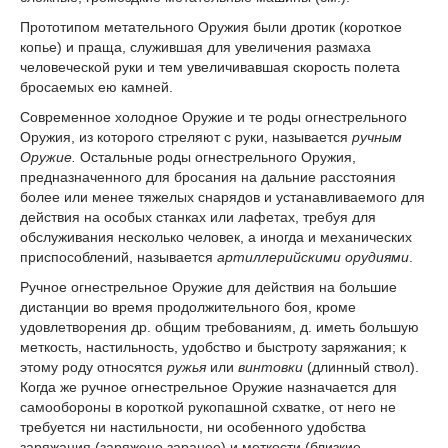
Прототипом метательного Оружия были дротик (короткое
копье) и праща, служившая для увеличения размаха
человеческой руки и тем увеличивавшая скорость полета
бросаемых ею камней.
Современное холодное Оружие и те роды огнестрельного
Оружия, из которого стреляют с руки, называется
ручным
Оружие.
Остальные роды огнестрельного Оружия,
предназначенного для бросания на дальние расстояния
более или менее тяжелых снарядов и устанавливаемого для
действия на особых станках или лафетах, требуя для
обслуживания несколько человек, а иногда и механических
приспособлений, называется
артиллерийскими орудиями
.
Ручное огнестрельное Оружие для действия на большие
дистанции во время продолжительного боя, кроме
удовлетворения др. общим требованиям, д. иметь большую
меткость, настильность, удобство и быстроту заряжания; к
этому роду относятся
ружья
или
винтовки
(длинный ствол).
Когда же ручное огнестрельное Оружие назначается для
самообороны в короткой рукопашной схватке, от него не
требуется ни настильности, ни особенного удобства
заряжания (заряжено заранее) и меткости (близкие