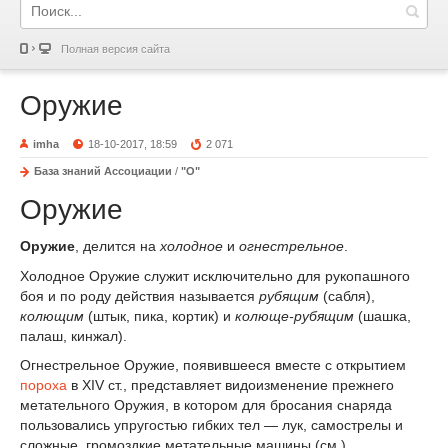
Полная версия сайта
Оружие
imha
18-10-2017, 18:59
2 071
База знаний Ассоциации
/
"О"
Оружие
Оружие
, делится на
холодное
и
огнестрельное
.
Холодное Оружие служит исключительно для рукопашного
боя и по роду действия называется
рубящим
(сабля),
колющим
(штык, пика, кортик) и
колюще-рубящим
(шашка,
палаш, кинжал).
Огнестрельное Оружие, появившееся вместе с открытием
пороха
в XIV ст., представляет видоизменение прежнего
метательного Оружия, в котором для бросания снаряда
пользовались упругостью гибких тел — лук, самострелы и
сложные, громоздкие метательные машины (см.).