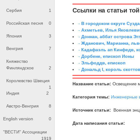
Ссылки на статьи той 
Сербия
1
Российская песня
0
-
В городском округе Сузд
-
Ахметьев, Илья Яковлеви
Япония
3
-
Доннан, аббат острова Эг
-
Жданович, Марианна, льв
Венгрия
7
-
Кадафаэль ап Кинфедв, к
-
Дорбене, епископ Ионы
Княжество
-
Эльфоддв, епископ
Финляндское
2
-
Дональд I, король скотто
Королевство Швеция
Название статьи:
Освещение м
1
Индия
2
Категория темы:
Инженерные 
Австро-Венгрия
8
Источник статьи:
Военная энци
English version
0
Дата написания статьи:
"ВЕСТИ" Ассоциации
1919