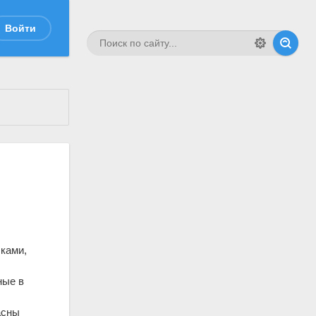
Войти
чками,
ные в
асны