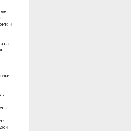
тые
я
реях и
си на
я
почки
имы
ень
ие
рей.