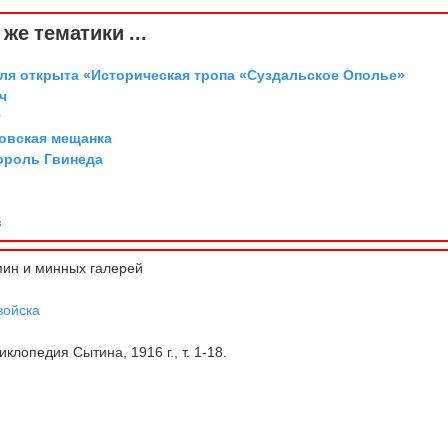
же тематики ...
аля открыта «Историческая тропа «Суздальское Ополье»
ч
г
овская мещанка
ороль Гвинеда
в
ин и минных галерей
войска
клопедия Сытина, 1916 г., т. 1-18.