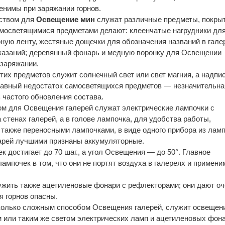
енимы при заряжании горнов.
ством для
Освещение мин
служат различные предметы, покры
мосветящимися предметами делают: клеенчатые нагрудники дл
рную ленту, жестяные дощечки для обозначения названий в гале
казаний; деревянный фонарь и медную воронку для Освещении
 заряжании.
тих предметов служит солнечный свет или свет магния, а надпи
Главный недостаток самосветящихся предметов — незначительна
 частого обновления состава.
 для Освещения галерей служат электрические лампочки с
стенах галерей, а в голове лампочка, для удобства работы,
 также переносными лампочками, в виде одного прибора из лам
тарей лучшими признаны аккумуляторные.
к достигает до 70 шаг., а угол Освещения — до 50°. Главное
ампочек в том, что они не портят воздуха в галереях и примен
ужить также ацетиленовые фонари с рефлекторами; они дают оч
я горнов опасны.
колько сложным способом Освещения галерей, служит освещен
или таким же светом электрических ламп и ацетиленовых фона