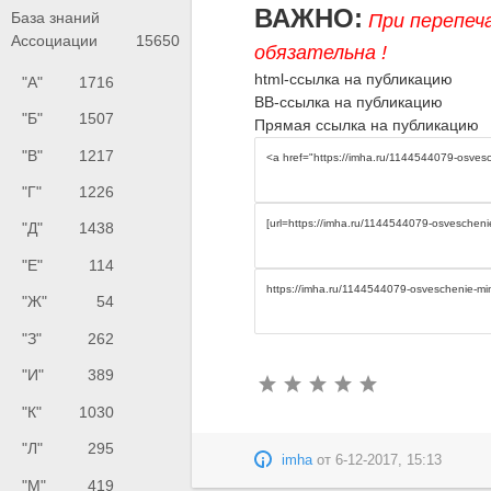
ВАЖНО:
База знаний
При перепеч
Ассоциации
15650
обязательна !
html-ссылка на публикацию
"А"
1716
BB-ссылка на публикацию
"Б"
1507
Прямая ссылка на публикацию
"В"
1217
"Г"
1226
"Д"
1438
"Е"
114
"Ж"
54
"З"
262
"И"
389
"К"
1030
"Л"
295
imha
от
6-12-2017, 15:13
"М"
419