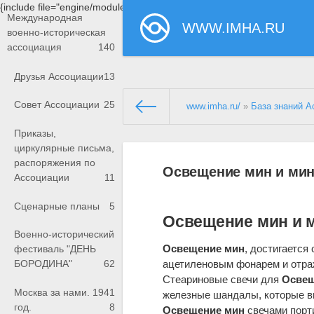
{include file="engine/modules/saperu/head.php"}
Международная
WWW.IMHA.RU
военно-историческая
ассоциация
140
Друзья Ассоциации
13
Совет Ассоциации
25
www.imha.ru/
»
База знаний А
Приказы,
циркулярные письма,
распоряжения по
Освещение мин и мин
Ассоциации
11
Сценарные планы
5
Освещение мин и 
Военно-исторический
Освещение мин
, достигается
фестиваль "ДЕНЬ
ацетиленовым фонарем и отра
БОРОДИНА"
62
Стеариновые свечи для
Освещ
Москва за нами. 1941
железные шандалы, которые вви
год.
8
Освещение мин
свечами порти