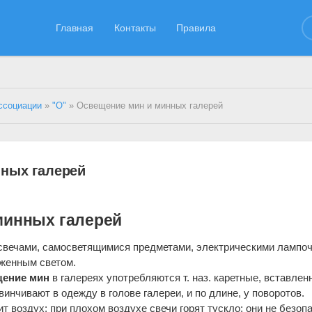
Главная
Контакты
Правила
ссоциации
»
"О"
» Освещение мин и минных галерей
ных галерей
минных галерей
 свечами, самосветящимися предметами, электрическими лампо
женным светом.
ение мин
в галереях употребляются т. наз. каретные, вставлен
нчивают в одежду в голове галереи, и по длине, у поворотов.
т воздух; при плохом воздухе свечи горят тускло; они не безоп