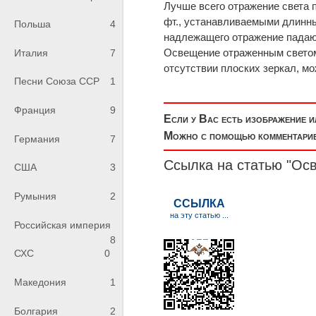
Лучше всего отражение света
фт., устанавливаемыми длинны
Польша
4
надлежащего отражение падающ
Освещение отраженным светом 
Италия
7
отсутствии плоских зеркал, м
Песни Союза ССР
1
Франция
9
Если у Вас есть изображение 
Можно с помощью комментариев
Германия
7
Ссылка на статью "Ос
США
3
Румыния
2
Российская империя
8
СХС
0
Македония
1
Болгария
2