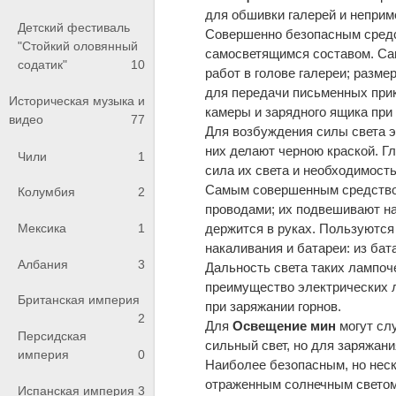
для обшивки галерей и неприм
Детский фестиваль
Совершенно безопасным сред
"Стойкий оловянный
самосветящимся составом. Са
содатик"
10
работ в голове галереи; разме
для передачи письменных при
Историческая музыка и
камеры и зарядного ящика при
видео
77
Для возбуждения силы света э
них делают черною краской. 
Чили
1
сила их света и необходимость
Самым совершенным средством
Колумбия
2
проводами; их подвешивают на 
держится в руках. Пользуются
Мексика
1
накаливания и батареи: из ба
Албания
3
Дальность света таких лампоче
преимущество электрических л
Британская империя
при заряжании горнов.
2
Для
Освещение мин
могут сл
Персидская
сильный свет, но для заряжани
империя
0
Наиболее безопасным, но нес
отраженным солнечным светом 
Испанская империя
3