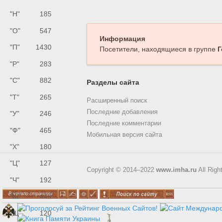
"Н"
185
"О"
547
Информация
"П"
1430
Посетители, находящиеся в группе
Г
"Р"
283
"С"
882
Разделы сайта
"Т"
265
Расширенный поиск
Последние добавления
"У"
246
Последние комментарии
"Ф"
465
Мобильная версия сайта
"Х"
180
"Ц"
127
Copyright © 2014–2022
www.imha.ru
All Righ
"Ч"
192
"Ш"
446
"Щ"
120