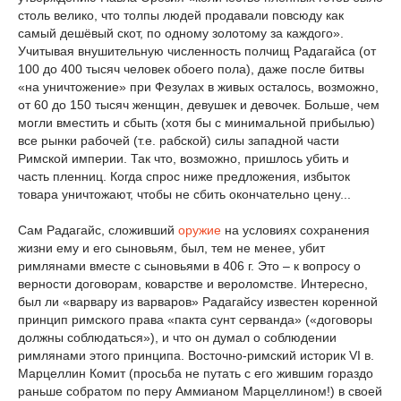
столь велико, что толпы людей продавали повсюду как
самый дешёвый скот, по одному золотому за каждого».
Учитывая внушительную численность полчищ Радагайса (от
100 до 400 тысяч человек обоего пола), даже после битвы
«на уничтожение» при Фезулах в живых осталось, возможно,
от 60 до 150 тысяч женщин, девушек и девочек. Больше, чем
могли вместить и сбыть (хотя бы с минимальной прибылью)
все рынки рабочей (т.е. рабской) силы западной части
Римской империи. Так что, возможно, пришлось убить и
часть пленниц. Когда спрос ниже предложения, избыток
товара уничтожают, чтобы не сбить окончательно цену...
Сам Радагайс, сложивший
оружие
на условиях сохранения
жизни ему и его сыновьям, был, тем не менее, убит
римлянами вместе с сыновьями в 406 г. Это – к вопросу о
верности договорам, коварстве и вероломстве. Интересно,
был ли «варвару из варваров» Радагайсу известен коренной
принцип римского права «пакта сунт серванда» («договоры
должны соблюдаться»), и что он думал о соблюдении
римлянами этого принципа. Восточно-римский историк VI в.
Марцеллин Комит (просьба не путать с его жившим гораздо
раньше собратом по перу Аммианом Марцеллином!) в своей