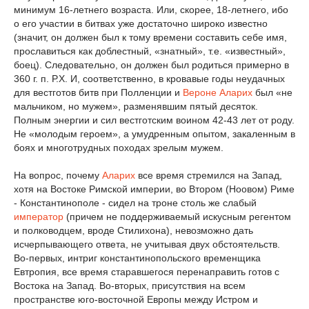
минимум 16-летнего возраста. Или, скорее, 18-летнего, ибо
о его участии в битвах уже достаточно широко известно
(значит, он должен был к тому времени составить себе имя,
прославиться как доблестный, «знатный», т.е. «известный»,
боец). Следовательно, он должен был родиться примерно в
360 г. п. Р.Х. И, соответственно, в кровавые годы неудачных
для вестготов битв при Полленции и
Вероне
Аларих
был «не
мальчиком, но мужем», разменявшим пятый десяток.
Полным энергии и сил вестготским воином 42-43 лет от роду.
Не «молодым героем», а умудренным опытом, закаленным в
боях и многотрудных походах зрелым мужем.
На вопрос, почему
Аларих
все время стремился на Запад,
хотя на Востоке Римской империи, во Втором (Ноовом) Риме
- Константинополе - сидел на троне столь же слабый
император
(причем не поддерживаемый искусным регентом
и полководцем, вроде Стилихона), невозможно дать
исчерпывающего ответа, не учитывая двух обстоятельств.
Во-первых, интриг константинопольского временщика
Евтропия, все время старавшегося перенаправить готов с
Востока на Запад. Во-вторых, присутствия на всем
пространстве юго-восточной Европы между Истром и