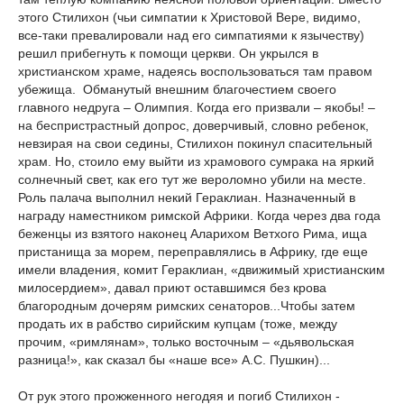
этого Стилихон (чьи симпатии к Христовой Вере, видимо,
все-таки превалировали над его симпатиями к язычеству)
решил прибегнуть к помощи церкви. Он укрылся в
христианском храме, надеясь воспользоваться там правом
убежища. Обманутый внешним благочестием своего
главного недруга – Олимпия. Когда его призвали – якобы! –
на беспристрастный допрос, доверчивый, словно ребенок,
невзирая на свои седины, Стилихон покинул спасительный
храм. Но, стоило ему выйти из храмового сумрака на яркий
солнечный свет, как его тут же вероломно убили на месте.
Роль палача выполнил некий Гераклиан. Назначенный в
награду наместником римской Африки. Когда через два года
беженцы из взятого наконец Аларихом Ветхого Рима, ища
пристанища за морем, переправлялись в Африку, где еще
имели владения, комит Гераклиан, «движимый христианским
милосердием», давал приют оставшимся без крова
благородным дочерям римских сенаторов...Чтобы затем
продать их в рабство сирийским купцам (тоже, между
прочим, «римлянам», только восточным – «дьявольская
разница!», как сказал бы «наше все» А.С. Пушкин)...
От рук этого прожженного негодяя и погиб Стилихон -