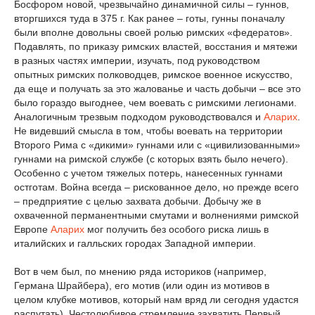
Босфором новой, чрезвычайно динамичной силы – гуннов,
вторгшихся туда в 375 г. Как ранее – готы, гунны поначалу
были вполне довольны своей ролью римских «федератов».
Подавлять, по приказу римских властей, восстания и мятежи
в разных частях империи, изучать, под руководством
опытных римских полководцев, римское военное искусство,
да еще и получать за это жалованье и часть добычи – все это
было гораздо выгоднее, чем воевать с римскими легионами.
Аналогичным трезвым подходом руководствовался и
Аларих
.
Не видевший смысла в том, чтобы воевать на территории
Второго Рима с «дикими» гуннами или с «цивилизованными»
гуннами на римской службе (с которых взять было нечего).
Особенно с учетом тяжелых потерь, нанесенных гуннами
остготам. Война всегда – рискованное дело, но прежде всего
– предприятие с целью захвата добычи. Добычу же в
охваченной перманентными смутами и волнениями римской
Европе
Аларих
мог получить без особого риска лишь в
италийских и галльских городах Западной империи.
Вот в чем был, по мнению ряда историков (например,
Германа Шрайбера), его мотив (или один из мотивов в
целом клубке мотивов, который нам вряд ли сегодня удастся
распутать). Честолюбивое стремление захватить Первый