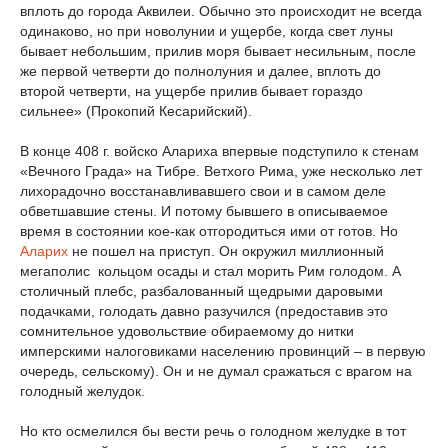
вплоть до города Аквилеи. Обычно это происходит не всегда
одинаково, но при новолунии и ущербе, когда свет луны
бывает небольшим, прилив моря бывает несильным, после
же первой четверти до полнолуния и далее, вплоть до
второй четверти, на ущербе прилив бывает гораздо
сильнее» (Прокопий Кесарийский).
В конце 408 г. войско Алариха впервые подступило к стенам
«Вечного Града» на Тибре. Ветхого Рима, уже несколько лет
лихорадочно восстанавливавшего свои и в самом деле
обветшавшие стены. И потому бывшего в описываемое
время в состоянии кое-как отгородиться ими от готов. Но
Аларих
не пошел на приступ. Он окружил миллионный
мегаполис кольцом осады и стал морить Рим голодом. А
столичный плебс, разбалованный щедрыми даровыми
подачками, голодать давно разучился (предоставив это
сомнительное удовольствие обираемому до нитки
имперскими налоговиками населению провинций – в первую
очередь, сельскому). Он и не думал сражаться с врагом на
голодный желудок.
Но кто осмелился бы вести речь о голодном желудке в тот