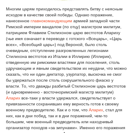
Многим царям приходилось представлять битву с неясным
исходом в качестве своей победы. Однако поражение,
нанесенное
главнокомандующим
армией западной части
Римской империи вандалом (по отцу) магистром милитум,
патрицием Флавием Стилихоном царю вестготов Алариху
(чье имя означает в переводе с готского «Всецарь», «Царь
всех», «Всеобщий царь») под Вероной, было столь
очевидным, отступление разгромленных легионами
Стилихона вестготов из Италии в Иллирию (Иллирик),
отведенную им римскими властями для поселения, столь
удручающим и явным свидетельством их неудачи, что можно
сказать, что ни один диктатор, узурпатор, выскочка не смог
бы удержаться после столь сокрушительного фиаско у
власти. То, что дважды разбитый Стилихоном царь вестготов
(и одновременно - восточноримский магистр милитум)
Аларих
все-таки у власти удержался, свидетельствует о
привязанности сохранивших ему верность готов к своему
военному предводителю. Как и о том, что
Аларих
, стал для
них, как в дни побед, так и в дни поражений, чем-то
большим, чем военный предводитель или находчивый
организатор походов «за зипунами». Именно его поражения