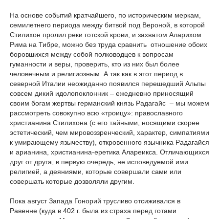
На основе событий кратчайшего, по историческим меркам,
семилетнего периода между битвой под Вероной, в которой
Стилихон пролил реки готской крови, и захватом Аларихом
Рима на Тибре, можно без труда сравнить отношение обоих
боровшихся между собой полководцев к вопросам
гуманности и веры, проверить, кто из них был более
человечным и религиозным. А так как в этот период в
северной Италии неожиданно появился перешедший Альпы
совсем дикий идолопоклонник – ежедневно приносящий
своим богам жертвы германский князь Радагайс – мы можем
рассмотреть совокупно всю «троицу»: православного
христианина Стилихона (с его тайными, носящими скорее
эстетический, чем мировоззренческий, характер, симпатиями
к умирающему язычеству), откровенного язычника Радагайся
и арианина, христианина-еретика Алареикса. Отличающихся
друг от друга, в первую очередь, не исповедуемой ими
религией, а деяниями, которые совершали сами или
совершать которые дозволяли другим.
Пока август Запада Гонорий трусливо отсиживался в
Равенне (куда в 402 г. была из страха перед готами