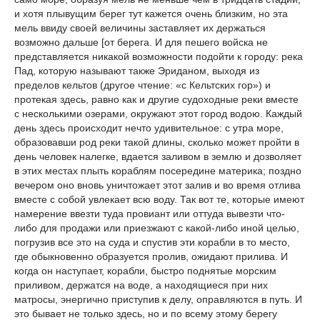
и хотя плывущим берег тут кажется очень близким, но эта
мель ввиду своей величины заставляет их держаться
возможно дальше [от берега. И для пешего войска не
представляется никакой возможности подойти к городу: река
Пад, которую называют также Эриданом, выходя из
пределов кельтов (другое чтение: «с Кельтских гор») и
протекая здесь, равно как и другие судоходные реки вместе
с несколькими озерами, окружают этот город водою. Каждый
день здесь происходит нечто удивительное: с утра море,
образовавши род реки такой длины, сколько может пройти в
день человек налегке, вдается заливом в землю и дозволяет
в этих местах плыть кораблям посередине материка; поздно
вечером оно вновь уничтожает этот залив и во время отлива
вместе с собой увлекает всю воду. Так вот те, которые имеют
намерение ввезти туда провиант или оттуда вывезти что-
либо для продажи или приезжают с какой-либо иной целью,
погрузив все это на суда и спустив эти корабли в то место,
где обыкновенно образуется пролив, ожидают прилива. И
когда он наступает, корабли, быстро поднятые морским
приливом, держатся на воде, а находящиеся при них
матросы, энергично приступив к делу, оправляются в путь. И
это бывает не только здесь, но и по всему этому берегу