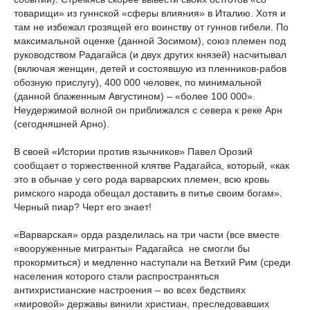
товарищи» из гуннской «сферы влияния» в Италию. Хотя и
там не избежал грозящей его воинству от гуннов гибели. По
максимальной оценке (данной Зосимом), союз племен под
руководством Радагайса (и двух других князей) насчитывал
(включая женщин, детей и состоявшую из пленников-рабов
обозную прислугу), 400 000 человек, по минимальной
(данной блаженным Августином) – «более 100 000».
Неудержимой волной он приближался с севера к реке Арн
(сегодняшней Арно).
В своей «Истории против язычников» Павел Орозий
сообщает о торжественной клятве Радагайса, который, «как
это в обычае у сего рода варварских племен, всю кровь
римского народа обещал доставить в питье своим богам».
Черный пиар? Черт его знает!
«Варварская» орда разделилась на три части (все вместе
«вооруженные мигранты» Радагайса не смогли бы
прокормиться) и медленно наступали на Ветхий Рим (среди
населения которого стали распространяться
антихристианские настроения – во всех бедствиях
«мировой» державы винили христиан, преследовавших