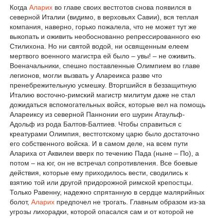
Когда
Аларих
во главе своих вестготов снова появился в
северной Италии (видимо, в верховьях Савии), вся теплая
компания, наверно, горько пожалела, что не может тут же
выкопать и оживить необоснованно репрессированного ею
Стилихона. Но ни святой водой, ни освященным елеем
мертвого военного магистра ей было – увы! – не оживить.
Военачальники, спешно поставленные Олимпием во главе
легионов, могли вызвать у Алареикса разве что
пренебрежительную усмешку. Вторгшийся в беззащитную
Италию восточно-римский магистр милитум даже не стал
дожидаться вспомогательных войск, которые вел на помощь
Алареиксу из северной Паннонии его шурин Атаульф-
Адольф из рода Балтов-Балтиев. Чтобы справиться с
креатурами Олимпия, вестготскому царю было достаточно
его собственного войска. И в самом деле, на всем пути
Алариха от Аквилеи вверх по течению Пада (ныне – По), а
потом – на юг, он не встречал сопротивления. Все боевые
действия, которые ему приходилось вести, сводились к
взятию той или другой придорожной римской крепостцы.
Только Равенну, надежно спрятанную в сердце малярийных
болот,
Аларих
предпочел не трогать. Главным образом из-за
угрозы лихорадки, которой опасался сам и от которой не