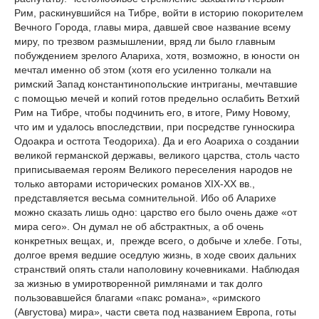
Рим, раскинувшийся на Тибре, войти в историю покорителем
Вечного Города, главы мира, давшей свое название всему
миру, по трезвом размышлении, вряд ли было главным
побуждением зрелого Алариха, хотя, возможно, в юности он
мечтал именно об этом (хотя его усиленно толкали на
римский Запад константинопольские интриганы, мечтавшие
с помощью мечей и копий готов предельно ослабить Ветхий
Рим на Тибре, чтобы подчинить его, в итоге, Риму Новому,
что им и удалось впоследствии, при посредстве гунноскира
Одоакра и остгота Теодориха). Да и его Аоариха о создании
великой германской державы, великого царства, столь часто
приписываемая героям Великого переселения народов не
только авторами исторических романов XIX-ХХ вв.,
представляется весьма сомнительной. Ибо об Аларихе
можно сказать лишь одно: царство его было очень даже «от
мира сего». Он думал не об абстрактных, а об очень
конкретных вещах, и, прежде всего, о добыче и хлебе. Готы,
долгое время ведшие оседлую жизнь, в ходе своих дальних
странствий опять стали наполовину кочевниками. Наблюдая
за жизнью в умиротворенной римлянами и так долго
пользовавшейся благами «пакс романа», «римского
(Августова) мира», части света под названием Европа, готы