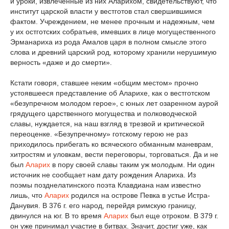
и уроки, извлеченные из них Аларихом, свидетельствуют, что
институт царской власти у вестготов стал свершившимся
фактом. Учреждением, не менее прочным и надежным, чем
у их остготских собратьев, имевших в лице могущественного
Эрманариха из рода Амалов царя в полном смысле этого
слова и древний царский род, которому хранили нерушимую
верность «даже и до смерти».
Кстати говоря, ставшее неким «общим местом» прочно
устоявшееся представление об Аларихе, как о вестготском
«безупречном молодом герое», с юных лет озаренном аурой
грядущего царственного могущества и полководческой
славы, нуждается, на наш взгляд в трезвой и критической
переоценке. «Безупречному» готскому герою не раз
приходилось прибегать ко всяческого обманным маневрам,
хитростям и уловкам, вести переговоры, торговаться. Да и не
был
Аларих
в пору своей славы таким уж молодым. Ни один
источник не сообщает нам дату рождения Алариха. Из
поэмы позднелатинского поэта Клавдиана нам известно
лишь, что
Аларих
родился на острове Певка в устье Истра-
Данувия. В 376 г. его народ, перейдя римскую границу,
двинулся на юг. В то время
Аларих
был еще отроком. В 379 г.
он уже принимал участие в битвах. Значит, достиг уже, как