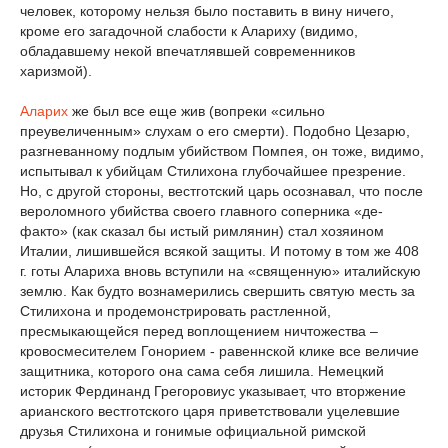
человек, которому нельзя было поставить в вину ничего,
кроме его загадочной слабости к Алариху (видимо,
обладавшему некой впечатлявшей современников
харизмой).
Аларих
же был все еще жив (вопреки «сильно
преувеличенным» слухам о его смерти). Подобно Цезарю,
разгневанному подлым убийством Помпея, он тоже, видимо,
испытывал к убийцам Стилихона глубочайшее презрение.
Но, с другой стороны, вестготский царь осознавал, что после
вероломного убийства своего главного соперника «де-
факто» (как сказал бы истый римлянин) стал хозяином
Италии, лишившейся всякой защиты. И потому в том же 408
г. готы Алариха вновь вступили на «священную» италийскую
землю. Как будто вознамерились свершить святую месть за
Стилихона и продемонстрировать растленной,
пресмыкающейся перед воплощением ничтожества –
кровосмесителем Гонорием - равеннской клике все величие
защитника, которого она сама себя лишила. Немецкий
историк Фердинанд Грегоровиус указывает, что вторжение
арианского вестготского царя приветствовали уцелевшие
друзья Стилихона и гонимые официальной римской