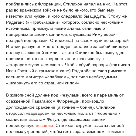
приблизились к Флоренции, Стилихон напал на них. На этот
раз во вражеском войске не было никого, кто был ему
известен или нужен, и кого следовало бы щадить. К тому же
Радагайс (к «грабь-армии» которого, согласно нескольким
источникам, примкнули некие аланы, отличные от
панцирных аланских конников, служивших Риму верой-
правдой под орлами Стилихона) на своем пути по северной
Италии разрушил много городов, оставляя за собой широкую
полосу выжженной земли. Так что Стилихон был вынужден
проявить не только твердость но и классическую
«староримскую» жестокость. Чтобы «буий варвар» (как писал
Иван Грозный о крымском хане) Радагайс не счел римского
военного магистра «слабаком», тот счел необходимым
«шхерануть его со страшной силой».
В живописной долине под Фезулами, всего в паре миль от
осажденной Радагайсом Флоренции, произошло
долгожданное сражение (а точнее – бойня). Стилихон
отбросил «варваров» на несколько миль от Флоренции к
скалистым высотам Фезул, где «варвары» заняли
неприступную
позицию
. Стилихон окружил высоты линией
полевых укреплений, чтобы взять врага измором. Томимые