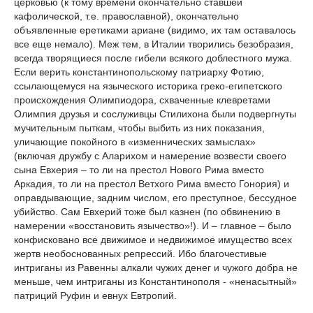
церковью (к тому времени окончательно ставшей
кафолической, т.е. православной), окончательно
объявленные еретиками ариане (видимо, их там оставалось
все еще немало). Меж тем, в Италии творились безобразия,
всегда творящиеся после гибели всякого доблестного мужа.
Если верить константинопольскому патриарху Фотию,
ссылающемуся на языческого историка греко-египетского
происхождения Олимпиодора, схваченные клевретами
Олимпия друзья и сослуживцы Стилихона были подвергнуты
мучительным пыткам, чтобы выбить из них показания,
уличающие покойного в «изменнических замыслах»
(включая дружбу с Аларихом и намерение возвести своего
сына Евхерия – то ли на престол Нового Рима вместо
Аркадия, то ли на престол Ветхого Рима вместо Гонория) и
оправдывающие, задним числом, его преступное, бессудное
убийство. Сам Евхерий тоже был казнен (по обвинению в
намерении «восстановить язычество»!). И – главное – было
конфисковано все движимое и недвижимое имущество всех
жертв необоснованных репрессий. Ибо благочестивые
интриганы из Равенны алкали чужих денег и чужого добра не
меньше, чем интриганы из Константинополя - «ненасытный»
патриций Руфин и евнух Евтропий.