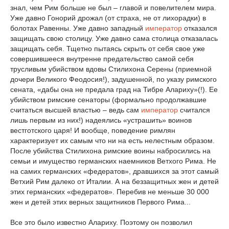
знал, чем Рим больше не был – главой и повелителем мира.
Уже давно Гонорий дрожал (от страха, не от лихорадки) в
болотах Равенны. Уже давно западный
император
отказался
защищать свою столицу. Уже давно сама столица отказалась
защищать себя. Тщетно пытаясь скрыть от себя свое уже
совершившееся внутренне предательство самой себя
трусливым убийством вдовы Стилихона Серены (приемной
дочери Великого Феодосия!), задушенной, по указу римского
сената, «дабы она не предала град на Тибре Алариху»(!). Ее
убийством римские сенаторы (формально продолжавшие
считаться высшей властью – ведь сам
император
считался
лишь первым из них!) надеялись «устрашить» воинов
вестготского царя! И вообще, поведение римлян
характеризует их самым что ни на есть нелестным образом.
После убийства Стилихона римские воины набросились на
семьи и имущество германских наемников Ветхого Рима. Не
на самих германских «федератов», дравшихся за этот самый
Ветхий Рим далеко от Италии. А на беззащитных жен и детей
этих германских «федератов». Перебив не меньше 30 000
жен и детей этих верных защитников Первого Рима...
Все это было известно Алариху. Поэтому он позволил