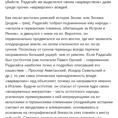
убийств. Радагайс же выделялся своим «варварством» даже
среди прочих «варварских» вождей.
Как писал восточно-римский историк Зосим, или Зосима
(родом – грек), Радагайс собрал подчиненные ему народы –
«кельтов и германские племена, обитающие за Истром и
Реном», и двинулся с ними на юг. Вероятно, он
первоначально продвигался на юго-восток, где мог захватить
плодородные земли, но затем отклонился на юг, из-за
гуннов. Поскольку от гуннов германцы всегда терпели
несравненно больший ущерб, чем от римлян. Если Радагайс
был (ост)готом (как полагали Павел Орозий - современник
Радагайса наиболее точно и подробно описавший его
нашествие -, Проспер Аквитанский, Исидор Севильский и
др.), то уже сама этническая принадлежность вождя
«варварских» орд объясняет, почему он направился именно
в Италию. Будучи остготом, он спасал от гуннов ядро своих
«вооруженных мигрантов» - часть остготского народа,
усиленную примкнувшими к ней мигрирующими на юг
кельтскими и германскими племенами (позднейшие историки
считают их вандалами и алеманнами, основываясь в
основном на географической близости этих племён к месту
событий). Стремясь скорее вывести своих остготов «со