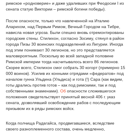
римское «родноверие» и даже удаливших при Феодосии I из
сената статую Виктории – римской богини победы).
После опасности, только что навлеченной на Италию
Аларихом, над Первым Римом, Вечный Городом на Тибре,
нависла новая угроза. Были спешно вновь отремонтированы
городские стены. Стилихон, согласно Зосиму, стянул в район
города Пизы 30 воинских подразделений из Лигурии. Иногда
под этим понимают 30 легионов, но это представляется
маловероятным. Поскольку во всей западной половине
Римской империи тогда насчитывалось всего 86 легионов.
Скорее всего, Стилихон смог собрать 30 когорт (примерно 15
000 воинов). Усилив их конными отрядами «федератов» под
началом гунна Ульдина (Ульдиса) и гота (!) Сара (как видим,
готы дрались против готов – как под римскими, так и под
собственными знаменами).
Об
опасности сложившегося
положения свидетельствует принятый весной 406 г. указ
сената, дозволявший освобождение рабов с последующим
призывом их в ряды римских войск.
Когда полчища Радагайса, продвигавшиеся, вследствие
своего разноплеменного состава, очень медленно,