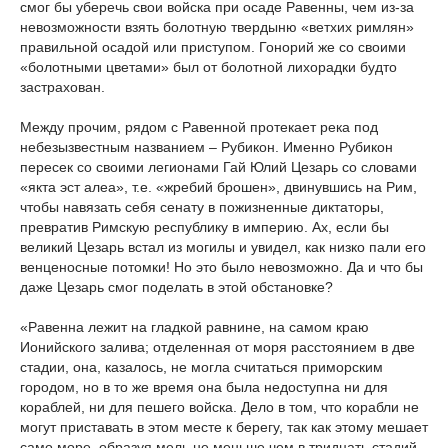
смог бы уберечь свои войска при осаде Равенны, чем из-за
невозможности взять болотную твердыню «ветхих римлян»
правильной осадой или приступом. Гонорий же со своими
«болотными цветами» был от болотной лихорадки будто
застрахован.
Между прочим, рядом с Равенной протекает река под
небезызвестным названием – Рубикон. Именно Рубикон
пересек со своими легионами Гай Юлий Цезарь со словами
«якта эст алеа», т.е. «жребий брошен», двинувшись на Рим,
чтобы навязать себя сенату в пожизненные диктаторы,
превратив Римскую республику в империю. Ах, если бы
великий Цезарь встал из могилы и увидел, как низко пали его
венценосные потомки! Но это было невозможно. Да и что бы
даже Цезарь смог поделать в этой обстановке?
«Равенна лежит на гладкой равнине, на самом краю
Ионийского залива; отделенная от моря расстоянием в две
стадии, она, казалось, не могла считаться приморским
городом, но в то же время она была недоступна ни для
кораблей, ни для пешего войска. Дело в том, что корабли не
могут приставать в этом месте к берегу, так как этому мешает
само море, образуя мель не меньше чем в тридцать стадий,