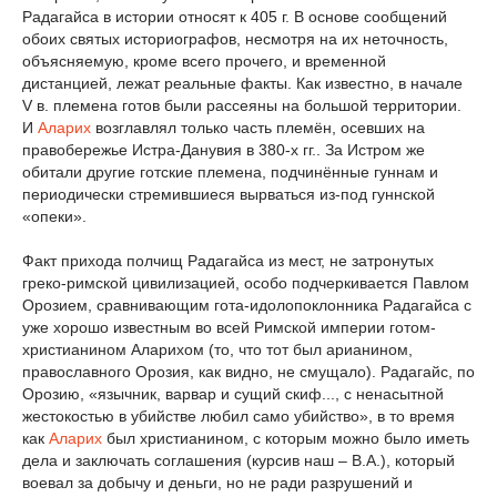
Радагайса в истории относят к 405 г. В основе сообщений
обоих святых историографов, несмотря на их неточность,
объясняемую, кроме всего прочего, и временной
дистанцией, лежат реальные факты. Как известно, в начале
V в. племена готов были рассеяны на большой территории.
И
Аларих
возглавлял только часть племён, осевших на
правобережье Истра-Данувия в 380-х гг.. За Истром же
обитали другие готские племена, подчинённые гуннам и
периодически стремившиеся вырваться из-под гуннской
«опеки».
Факт прихода полчищ Радагайса из мест, не затронутых
греко-римской цивилизацией, особо подчеркивается Павлом
Орозием, сравнивающим гота-идолопоклонника Радагайса с
уже хорошо известным во всей Римской империи готом-
христианином Аларихом (то, что тот был арианином,
православного Орозия, как видно, не смущало). Радагайс, по
Орозию, «язычник, варвар и сущий скиф..., с ненасытной
жестокостью в убийстве любил само убийство», в то время
как
Аларих
был христианином, с которым можно было иметь
дела и заключать соглашения (курсив наш – В.А.), который
воевал за добычу и деньги, но не ради разрушений и