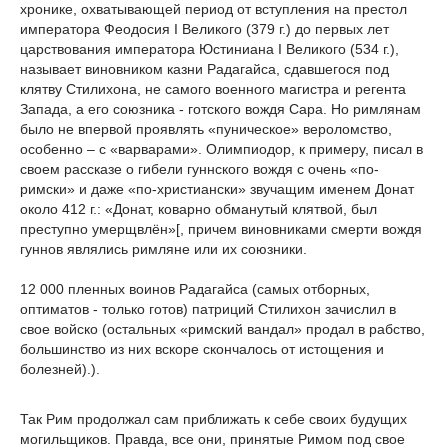
хронике, охватывающей период от вступления на престол
императора Феодосия I Великого (379 г.) до первых лет
царствования императора Юстиниана I Великого (534 г.),
называет виновником казни Радагайса, сдавшегося под
клятву Стилихона, не самого военного магистра и регента
Запада, а его союзника - готского вождя Сара. Но римлянам
было не впервой проявлять «пуническое» вероломство,
особенно – с «варварами». Олимпиодор, к примеру, писал в
своем рассказе о гибели гуннского вождя с очень «по-
римски» и даже «по-христиански» звучащим именем Донат
около 412 г.: «Донат, коварно обманутый клятвой, был
преступно умерщвлён»[, причем виновниками смерти вождя
гуннов являлись римляне или их союзники.
12 000 пленных воинов Радагайса (самых отборных,
оптиматов - только готов) патриций Стилихон зачислил в
свое войско (остальных «римский вандал» продал в рабство,
большинство из них вскоре скончалось от истощения и
болезней).).
Так Рим продолжал сам приближать к себе своих будущих
могильщиков. Правда, все они, принятые Римом под свое