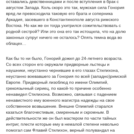
оставались девственницами и после вступления в брак с
августом Запада. Коль скоро это так, мужская сила Гонория
вряд ли превосходила таковую его брата и соперника
Аркадия, засевшего в Константинополе августа римского
Востока. Но как же он тогда ухитрился сожительствовать с
родной сестрой? Или это она его так истощила, что на долю
законных супруг ничего не осталось? Опять темна вода во
облацех…
Как бы то ни было, Гонорий дожил до 24-летнего возраста.
Со всех сторон его окружали придворные льстецы и
наушники, неустанно чернившие в его глазах Стилихона,
неустанно воевавшего за Гонория по всей (западно)римской
Европе. Придворный лизоблюд по имени Олимпий,
грекоязычный сириец, по какой-то причине особенно
ненавидел Стилихона. Возможно, связывая с падением
ненавистного ему военного магистра надежды на свое
собственное возвышение. Внешне Олимпий старался
казаться благочестивым, смиренным и скромным. В
действительности же он был мастером по части тайных
интриг, плести которые ему в немалой степени невольно
помогал сам Флавий Стилихон, верный полувандал на