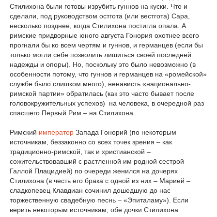
Стилихона были готовы изрубить гуннов на куски. Что и
сделали, под руководством остгота (или вестгота) Сара,
несколько позднее, когда Стилихона постигла опала. А
римские придворные юного августа Гонория охотнее всего
прогнали бы ко всем чертям и гуннов, и германцев (если бы
только могли себе позволить лишиться своей последней
надежды и опоры). Но, поскольку это было невозможно (в
особенности потому, что гуннов и германцев на «ромейской»
службе было слишком много), ненависть «национально-
римской партии» обратилась (как это часто бывает после
головокружительных успехов) на человека, в очередной раз
спасшего Первый Рим – на Стилихона.
Римский
император
Запада Гонорий (по некоторым
источникам, беззаконно со всех точек зрения – как
традиционно-римской, так и христианской –
сожительствовавший с растленной им родной сестрой
Галлой Плацидией) по очереди женился на дочерях
Стилихона (в честь его брака с одной из них – Марией –
сладкопевец Клавдиан сочинил дошедшую до нас
торжественную свадебную песнь – «Эпиталаму»). Если
верить некоторым источникам, обе дочки Стилихона