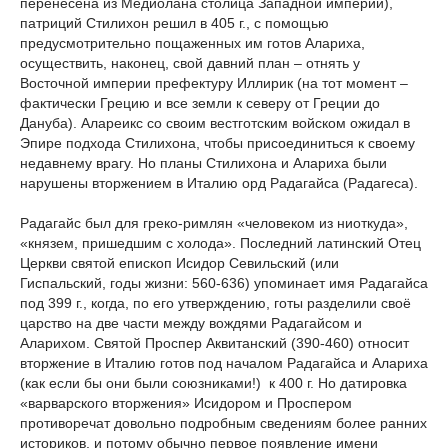
перенесена из Медиолана столица Западной империи),
патриций Стилихон решил в 405 г., с помощью
предусмотрительно пощаженных им готов Алариха,
осуществить, наконец, свой давний план – отнять у
Восточной империи префектуру Иллирик (на тот момент –
фактически Грецию и все земли к северу от Греции до
Дануба). Алареикс со своим вестготским войском ожидал в
Эпире подхода Стилихона, чтобы присоединиться к своему
недавнему врагу. Но планы Стилихона и Алариха были
нарушены вторжением в Италию орд Радагайса (Радагеса).
Радагайс был для греко-римлян «человеком из ниоткуда»,
«князем, пришедшим с холода». Последний латинский Отец
Церкви святой епископ Исидор Севильский (или
Гиспальский, годы жизни: 560-636) упоминает имя Радагайса
под 399 г., когда, по его утверждению, готы разделили своё
царство на две части между вождями Радагайсом и
Аларихом. Святой Проспер Аквитанский (390-460) относит
вторжение в Италию готов под началом Радагайса и Алариха
(как если бы они были союзниками!) к 400 г. Но датировка
«варварского вторжения» Исидором и Проспером
противоречат довольно подробным сведениям более ранних
историков, и потому обычно первое появление имени