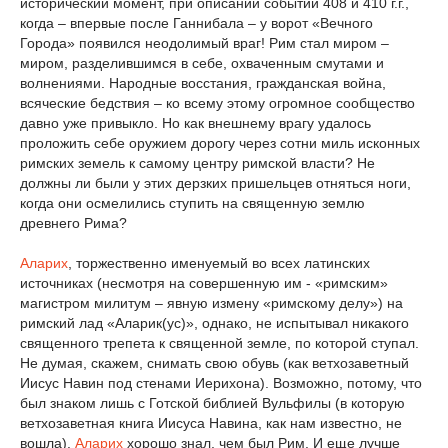
исторический момент, при описании событий 408 и 410 г.г.,
когда – впервые после Ганнибала – у ворот «Вечного
Города» появился неодолимый враг! Рим стал миром –
миром, разделившимся в себе, охваченным смутами и
волнениями. Народные восстания, гражданская война,
всяческие бедствия – ко всему этому огромное сообщество
давно уже привыкло. Но как внешнему врагу удалось
проложить себе оружием дорогу через сотни миль исконных
римских земель к самому центру римской власти? Не
должны ли были у этих дерзких пришельцев отняться ноги,
когда они осмелились ступить на священную землю
древнего Рима?
Аларих
, торжественно именуемый во всех латинских
источниках (несмотря на совершенную им - «римским»
магистром милитум – явную измену «римскому делу») на
римский лад «Аларик(ус)», однако, не испытывал никакого
священного трепета к священной земле, по которой ступал.
Не думая, скажем, снимать свою обувь (как ветхозаветный
Иисус Навин под стенами Иерихона). Возможно, потому, что
был знаком лишь с Готской библией Вульфилы (в которую
ветхозаветная книга Иисуса Навина, как нам известно, не
вошла).
Аларих
хорошо знал, чем был Рим. И еще лучше