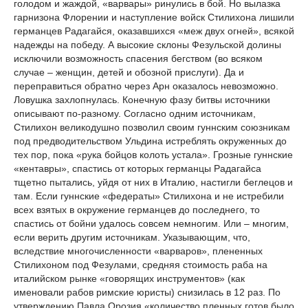
голодом и жаждой, «варвары» ринулись в бой. Но вылазка
гарнизона Флорении и наступление войск Стилихона лишили
германцев Радагайся, оказавшихся «меж двух огней», всякой
надежды на победу. А высокие склоны Фезульской долины
исключили возможность спасения бегством (во всяком
случае – женщин, детей и обозной прислуги). Да и
переправиться обратно через Арн оказалось невозможно.
Ловушка захлопнулась. Конечную фазу битвы источники
описывают по-разному. Согласно одним источникам,
Стилихон великодушно позволил своим гуннским союзникам
под предводительством Ульдина истреблять окруженных до
тех пор, пока «рука бойцов колоть устала». Грозные гуннские
«кентавры», спастись от которых германцы Радагайса
тщетно пытались, уйдя от них в Италию, настигли беглецов и
там. Если гуннские «федераты» Стилихона и не истребили
всех взятых в окружение германцев до последнего, то
спастись от бойни удалось совсем немногим. Или – многим,
если верить другим источникам. Указывающим, что,
вследствие многочисленности «варваров», плененных
Стилихоном под Фезулами, средняя стоимость раба на
италийском рынке «говорящих инструментов» (как
именовали рабов римские юристы) снизилась в 12 раз. По
утверждению Павла Орозия «количество пленных готов было