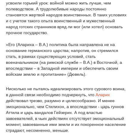
усвоили горький урок: войной можно жить лучше, чем
полеводством. А трудолюбивые народы постоянно
становятся жертвой народов воинственных. В таких условиях
и с учетом такого опыта воинственный и мужественный
народ готских странников вряд ли мог (или хотел) основать
прочное государство.
«Его (Алариха – В.А.) политика была направлена не на
основание германского царства; напротив, он стремился
стать, в рамках существующих условий, стать
военачальником (на римской службе – В.А.) в Восточной, а
впоследствии – в Западной империи и обеспечить своим
войскам землю и пропитание» (Дювель).
Нисколько не пытаясь идеализировать этого сурового воина,
в данной связи необходимо подчеркнуть, что
Аларих
действовал трезво, разумно и целесообразно. И менее
эмоционально, чем Стилихон, а впоследствии - царь гуннов
Аттила и царь вандалов Гейзерих. А под властью
завоевателей, в чьих действиях отсутствует эмоциональный
момент, завоеванные ими земли и их покоренное население
страдают, несомненно, меньше.