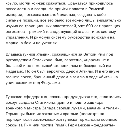
крыло, могли кой-как сражаться. Сражаться приходилось
повсеместно и всегда. Но прийти к власти в Римской
империи, пользоваться этой властью, создавать себе
сильные позиции, все это было возможно лишь, внимательно
изучив ее традиционных властителей, уже 600 лет правящих
ею хозяев – римский господствующий класс - и их систему
управления. И римскую систему руководства войсками на
марше, в бою и на учениях.
Владыка гуннов Ульдин, сражавшийся за Ветхий Рим под
руководством Стилихона, был, вероятно, «царем» не в
большей и не в меньшей степени, чем побежденный им
Радагайс. Но он был, вероятно, дедом Аттилы. И в его внуке
взошел посев, брошенный дедом в землю в ходе «битвы на
уничтожение» под Фезулами.
Гуннские «федераты», словно предугадывая это, сплотились
вокруг вандала Стилихона, денно и нощно защищая
военного магистра Запада своими луками, мечами и телами.
Германцы были их заклятыми врагами (несмотря на
периодически заключавшиеся гуннско-германские военные
союзы за Рим или против Рима). Германские «федераты»