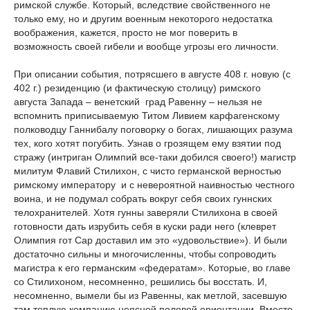
римской службе. Который, вследствие свойственного не
только ему, но и другим военным некоторого недостатка
воображения, кажется, просто не мог поверить в
возможность своей гибели и вообще угрозы его личности.
При описании события, потрясшего в августе 408 г. новую (с
402 г.) резиденцию (и фактическую столицу) римского
августа Запада – венетский град Равенну – нельзя не
вспомнить приписываемую Титом Ливием карфагенскому
полководцу Ганнибалу поговорку о богах, лишающих разума
тех, кого хотят погубить. Узнав о грозящем ему взятии под
стражу (интриган Олимпий все-таки добился своего!) магистр
милитум Флавий Стилихон, с чисто германской верностью
римскому императору и с невероятной наивностью честного
воина, и не подумал собрать вокруг себя своих гуннских
телохранителей. Хотя гунны заверяли Стилихона в своей
готовности дать изрубить себя в куски ради него (клеврет
Олимпия гот Сар доставил им это «удовольствие»). И были
достаточно сильны и многочисленны, чтобы сопроводить
магистра к его германским «федератам». Которые, во главе
со Стилихоном, несомненно, решились бы восстать. И,
несомненно, вымели бы из Равенны, как метлой, засевшую
там теплую компанию неясной половой ориентации. Вместо