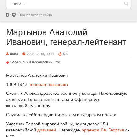
Полная версия сайта
Мартынов Анатолий
Иванович, генерал-лейтенант
imha
22-10-2018, 00:44
520
База знаний Ассоциации
/
"М"
Мартынов Анатолий Иванович
1869-1942,
генерал-лейтенант
Окончил Александровское военное училище, Николаевскую
академию Генерального штаба и Офицерскую
кавалерийскую школу.
Служил в Лейб-гвардии Литовском и гусарском полках.
Участник Первой мировой войны, командовал 15-й
кавалерийской
дивизией
. Награжден
орденом Св. Георгия
4-
й ст.