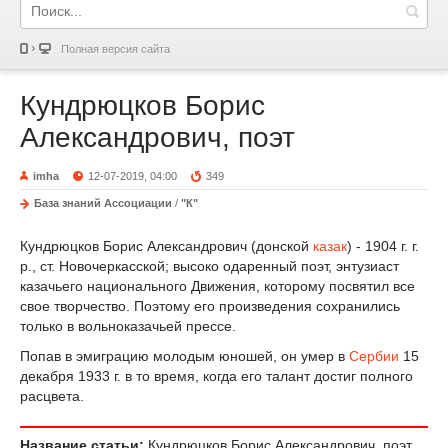
Полная версия сайта
Кундрюцков Борис
Александрович, поэт
imha
12-07-2019, 04:00
349
База знаний Ассоциации
/
"К"
Кундрюцков Борис Александрович (донской
казак
) - 1904 г. г.
р., ст. Новочеркасской; высоко одаренный поэт, энтузиаст
казачьего национального Движения, которому посвятил все
свое творчество. Поэтому его произведения сохранились
только в вольноказачьей прессе.
Попав в эмиграцию молодым юношей, он умер в
Сербии
15
декабря 1933 г. в то время, когда его талант достиг полного
расцвета.
Название статьи:
Кундрюцков Борис Александрович, поэт