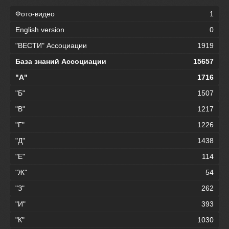
Фото-видео
1
English version
0
"ВЕСТИ" Ассоциации
1919
База знаний Ассоциации
15657
"А"
1716
"Б"
1507
"В"
1217
"Г"
1226
"Д"
1438
"Е"
114
"Ж"
54
"З"
262
"И"
393
"К"
1030