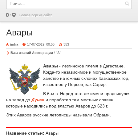
Полная версия сайта
Авары
imha
17-07-2019, 00:55
353
База знаний Ассоциации
/
"А"
Авары
- лезгинское племя в Дагестане.
Когда-то независимое и могущественное
ханство на южных склонах Кавказских гор,
известное у Персов, как Сарир.
В 6-м в. Народ того же имени продвинулся
на запад до
Дуная
и поработил там местных славян,
которые находились под властью Аваров до 623 г.
Этих Аваров русские летописцы называли Обрами.
Название статьи:
Авары