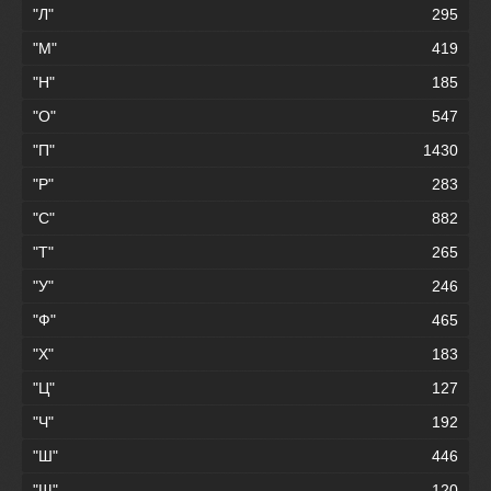
"Л"
295
"М"
419
"Н"
185
"О"
547
"П"
1430
"Р"
283
"С"
882
"Т"
265
"У"
246
"Ф"
465
"Х"
183
"Ц"
127
"Ч"
192
"Ш"
446
"Щ"
120