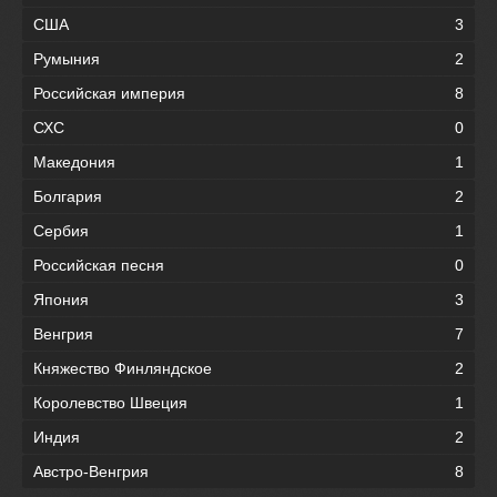
США
3
Румыния
2
Российская империя
8
СХС
0
Македония
1
Болгария
2
Сербия
1
Российская песня
0
Япония
3
Венгрия
7
Княжество Финляндское
2
Королевство Швеция
1
Индия
2
Австро-Венгрия
8