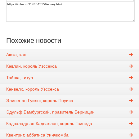
Похожие новости
Аюка, хан
Кевлин, король Уэссекса
Тайша, титул
Кенвелх, король Уэссекса
Элисег ап Гуилог, король Поуиса
Эдульф Бамбургский, правитель Берниции
Кадваладр ап Кадваллон, король Гвинеда
Квентрит, аббатиса Уинчкомба