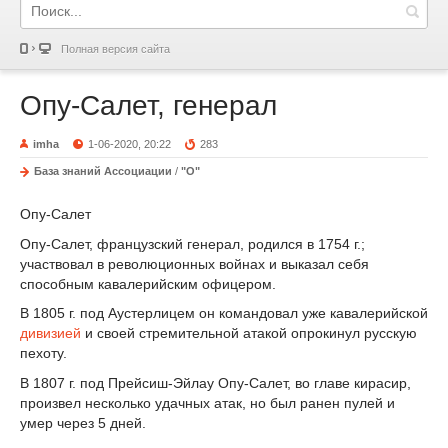
Полная версия сайта
Опу-Салет, генерал
imha
1-06-2020, 20:22
283
База знаний Ассоциации
/
"О"
Опу-Салет
Опу-Салет, французский генерал, родился в 1754 г.;
участвовал в революционных войнах и выказал себя
способным кавалерийским офицером.
В 1805 г. под Аустерлицем он командовал уже кавалерийской
дивизией
и своей стремительной атакой опрокинул русскую
пехоту.
В 1807 г. под Прейсиш-Эйлау Опу-Салет, во главе кирасир,
произвел несколько удачных атак, но был ранен пулей и
умер через 5 дней.