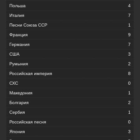
Польша
4
Италия
7
Песни Союза ССР
1
Франция
9
Германия
7
США
3
Румыния
2
Российская империя
8
СХС
0
Македония
1
Болгария
2
Сербия
1
Российская песня
0
Япония
3