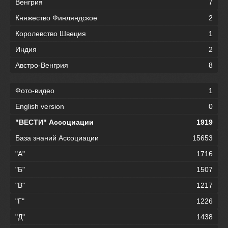
Венгрия
7
Княжество Финляндское
2
Королевство Швеция
1
Индия
2
Австро-Венгрия
8
Фото-видео
1
English version
0
"ВЕСТИ" Ассоциации
1919
База знаний Ассоциации
15653
"А"
1716
"Б"
1507
"В"
1217
"Г"
1226
"Д"
1438