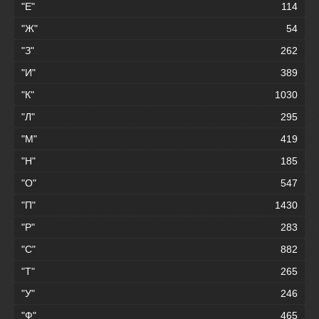
"Е"
114
"Ж"
54
"З"
262
"И"
389
"К"
1030
"Л"
295
"М"
419
"Н"
185
"О"
547
"П"
1430
"Р"
283
"С"
882
"Т"
265
"У"
246
"Ф"
465