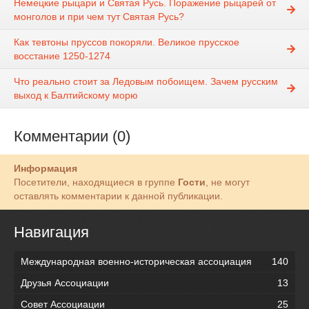
Немецкие рыцари и Святая Русь. Поражение рыцарей от
монголов и при чем тут Святая Русь?
Как тевтоны пруссов покоряли. Великое прусское
восстание 1250-1274
Что реально стоит за Ледовым побоищем. Зачем русским
выход к Балтийскому морю
Комментарии (0)
Информация
Посетители, находящиеся в группе
Гости
, не могут
оставлять комментарии к данной публикации.
Навигация
Международная военно-историческая ассоциация
140
Друзья Ассоциации
13
Совет Ассоциации
25