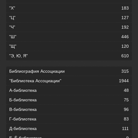
"Х"
183
"Ц"
127
"Ч"
192
"Ш"
446
"Щ"
120
"Э, Ю, Я"
610
Библиография Ассоциации
315
"Библиотека Ассоциации"
1944
А-библиотека
48
Б-библиотека
75
В-библиотека
96
Г-библиотека
83
Д-библиотека
111
Е, Ё-библиотека
9