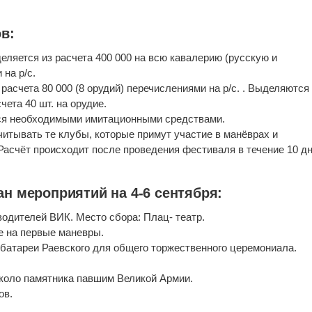
в:
еляется из расчета 400 000 на всю кавалерию (русскую и
на р/с.
расчета 80 000 (8 орудий) перечислениями на р/с. . Выделяются
ета 40 шт. на орудие.
тся необходимыми имитационными средствами.
читывать те клубы, которые примут участие в манёврах и
асчёт происходит после проведения фестиваля в течение 10 дн
н мероприятий на 4-6 сентября:
оводителей ВИК. Место сбора: Плац- театр.
е на первые маневры.
о батареи Раевского для общего торжественного церемониала.
около памятника павшим Великой Армии.
ов.