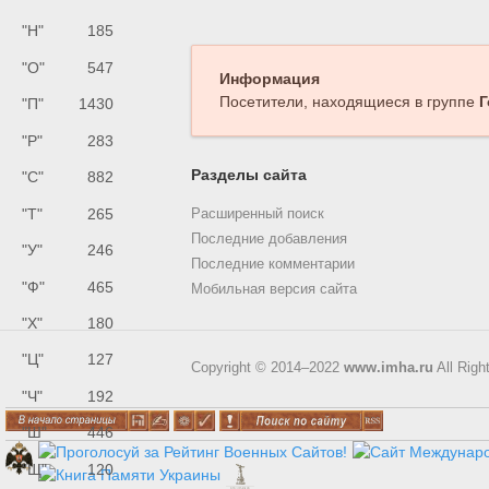
"Н"
185
"О"
547
Информация
Посетители, находящиеся в группе
Г
"П"
1430
"Р"
283
Разделы сайта
"С"
882
"Т"
265
Расширенный поиск
Последние добавления
"У"
246
Последние комментарии
"Ф"
465
Мобильная версия сайта
"Х"
180
"Ц"
127
Copyright © 2014–2022
www.imha.ru
All Righ
"Ч"
192
"Ш"
446
"Щ"
120