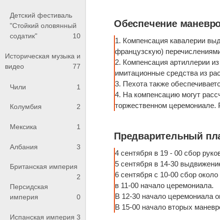
Детский фестиваль
Обеспечение маневро
"Стойкий оловянный
содатик"
10
1. Компенсация кавалерии выд
французскую) перечислениями 
Историческая музыка и
2. Компенсация артиллерии из 
видео
77
имитационные средства из расч
3. Пехота также обеспечивае
Чили
1
4. На компенсацию могут расс
торжественном церемониале. Р
Колумбия
2
Мексика
1
Предварительный пла
Албания
3
4 сентября в 19 - 00 сбор рук
5 сентября в 14-30 выдвижени
Британская империя
6 сентября с 10-00 сбор окол
2
в 11-00 начало церемониала.
Персидская
В 12-30 начало церемониала 
империя
0
В 15-00 начало вторых маневр
Испанская империя
3