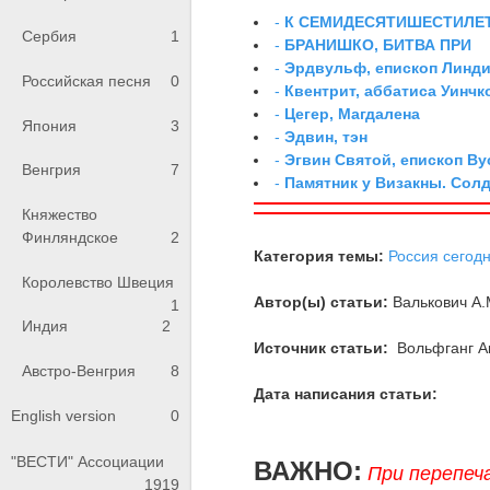
-
К СЕМИДЕСЯТИШЕСТИЛЕ
Сербия
1
-
БРАНИШКО, БИТВА ПРИ
-
Эрдвульф, епископ Линд
Российская песня
0
-
Квентрит, аббатиса Уинчк
-
Цегер, Магдалена
Япония
3
-
Эдвин, тэн
-
Эгвин Святой, епископ Ву
Венгрия
7
-
Памятник у Визакны. Сол
Княжество
Финляндское
2
Категория темы:
Россия сегод
Королевство Швеция
Автор(ы) статьи:
Валькович А.
1
Индия
2
Источник статьи:
Вольфганг А
Австро-Венгрия
8
Дата написания статьи:
English version
0
"ВЕСТИ" Ассоциации
ВАЖНО:
При перепеч
1919