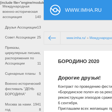
{include file="engine/modules/saperu/head.php"}
Международная
WWW.IMHA.RU
военно-историческая
ассоциация
140
Друзья Ассоциации
13
Совет Ассоциации
25
www.imha.ru/
»
Международна
Приказы,
циркулярные письма,
распоряжения по
БОРОДИНО 2020
Ассоциации
11
Сценарные планы
5
Дорогие друзья!
Военно-исторический
Контракт по проведению фест
фестиваль "ДЕНЬ
«Бородинское поле» из-за ре
БОРОДИНА"
62
реконструкции эпизодов сраже
6 сентября.
Москва за нами. 1941
Приглашаем всех желающих при
год.
8