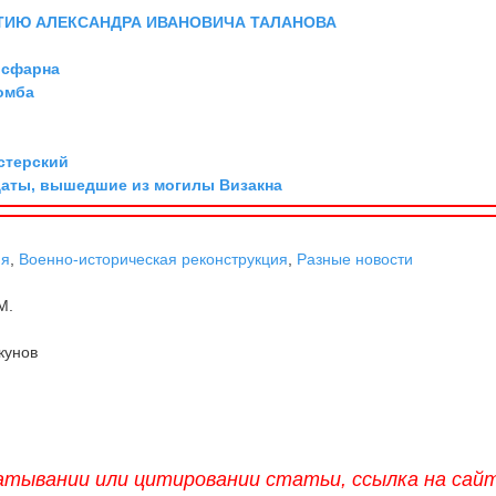
ТИЮ АЛЕКСАНДРА ИВАНОВИЧА ТАЛАНОВА
исфарна
омба
стерский
даты, вышедшие из могилы Визакна
ня
,
Военно-историческая реконструкция
,
Разные новости
М.
кунов
атывании или цитировании статьи, ссылка на сай