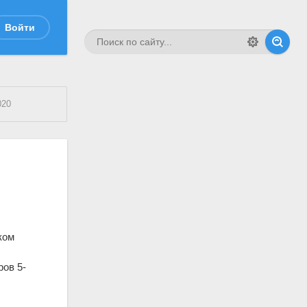
Войти
20
ком
ров 5-