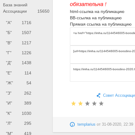
обязательна !
База знаний
Ассоциации
15650
html-ссылка на публикацию
BB-ссылка на публикацию
"А"
1716
Прямая ссылка на публикацию
"Б"
1507
"В"
1217
"Г"
1226
"Д"
1438
"Е"
114
"Ж"
54
"З"
262
Совет Ассоциаци
"И"
389
"К"
1030
"Л"
295
templarius
от
31-08-2020, 22:39
"М"
419