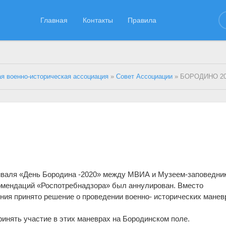
Главная
Контакты
Правила
я военно-историческая ассоциация
»
Совет Ассоциации
» БОРОДИНО 20
иваля «День Бородина -2020» между МВИА и Музеем-заповедни
комендаций «Роспотребнадзора» был аннулирован. Вместо
ния принято решение о проведении военно- исторических манев
нять участие в этих маневрах на Бородинском поле.