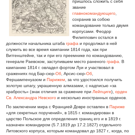
пришлось сложить с себя
звание
главнокомандующего
,
сохранив за собою
командование только двумя
корпусами. Феодор
Филиппович остался в
должности начальника штаба
графа
и продолжал в ней
служить во все время кампании 1814 года, как при
Витгенштейне, так и при его преемнике по командованию,
генерале Раевском, заступившем место раненого
графа
. В
кампанию 1814 г. овладел фортом Луи и участвовал в
сражениях под Бар-сюр-
Об
, Арсис-сюр-
Об
,
Фершампенуазом и
Парижем
, за что удостоился получить
золотую шпагу, украшенную алмазами, с надписью «за
храбрость» (знак отличия за сражение при
Лейпциге
),
орден
Св. Александра Невского
и несколько иностранных орденов.
По заключении мира с Францией Довре оставлен в
Париже
«для секретных поручений», в 1815 г. командирован в
царство Польское для определения границ его и в 1819 г.
назначен командиром (5.7.1819 до 17.2.1827) отдельного
Литовского корпуса, которым командовал до 1827 г., когда, по