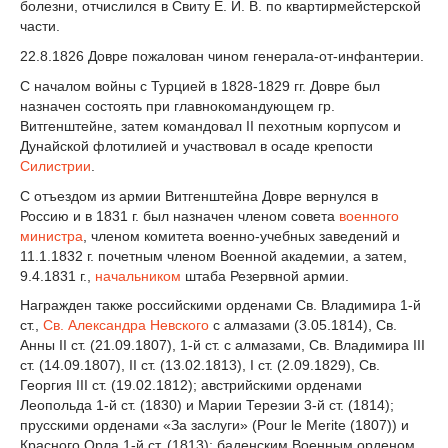
болезни, отчислился в Свиту Е. И. В. по квартирмейстерской
части.
22.8.1826 Довре пожалован чином генерала-от-инфантерии.
С началом войны с Турцией в 1828-1829 гг. Довре был
назначен состоять при главнокомандующем гр.
Витгенштейне, затем командовал II пехотным корпусом и
Дунайской флотилией и участвовал в осаде крепости
Силистрии
.
С отъездом из армии Витгенштейна Довре вернулся в
Россию и в 1831 г. был назначен членом совета
военного
министра
, членом комитета военно-учебных заведений и
11.1.1832 г. почетным членом Военной академии, а затем,
9.4.1831 г.,
начальником
штаба Резервной армии.
Награжден также российскими орденами Св. Владимира 1-й
ст.,
Св. Александра Невского
с алмазами (3.05.1814), Св.
Анны II ст. (21.09.1807), 1-й ст. с алмазами, Св. Владимира III
ст. (14.09.1807), II ст. (13.02.1813), I ст. (2.09.1829), Св.
Георгия III ст. (19.02.1812); австрийскими орденами
Леопольда 1-й ст. (1830) и Марии Терезии 3-й ст. (1814);
прусскими орденами «За заслуги» (Pour le Merite (1807)) и
Красного Орла 1-й ст. (1813); баденским Военным орденом