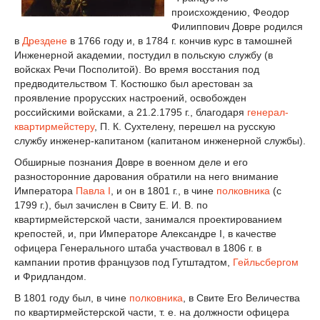
происхождению, Феодор
Филиппович Довре родился
в
Дрездене
в 1766 году и, в 1784 г. кончив курс в тамошней
Инженерной академии, постудил в польскую службу (в
войсках Речи Посполитой). Во время восстания под
предводительством Т. Костюшко был арестован за
проявление прорусских настроений, освобожден
российскими войсками, а 21.2.1795 г., благодаря
генерал-
квартирмейстеру
, П. К. Сухтелену, перешел на русскую
службу инженер-капитаном (капитаном инженерной службы).
Обширные познания Довре в военном деле и его
разносторонние дарования обратили на него внимание
Императора
Павла I
, и он в 1801 г., в чине
полковника
(с
1799 г.), был зачислен в Свиту Е. И. В. по
квартирмейстерской части, занимался проектированием
крепостей, и, при Императоре Александре I, в качестве
офицера Генерального штаба участвовал в 1806 г. в
кампании против французов под Гутштадтом,
Гейльсбергом
и Фридландом.
В 1801 году был, в чине
полковника
, в Свите Его Величества
по квартирмейстерской части, т. е. на должности офицера