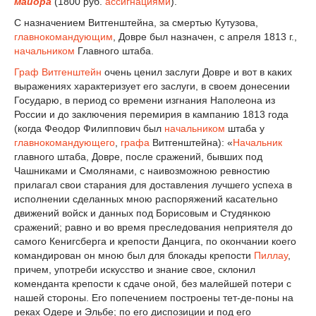
майора
(1800 руб.
ассигнациями
).
С назначением Витгенштейна, за смертью Кутузова,
главнокомандующим
, Довре был назначен, с апреля 1813 г.,
начальником
Главного штаба.
Граф
Витгенштейн
очень ценил заслуги Довре и вот в каких
выражениях характеризует его заслуги, в своем донесении
Государю, в период со времени изгнания Наполеона из
России и до заключения перемирия в кампанию 1813 года
(когда Феодор Филиппович был
начальником
штаба у
главнокомандующего
,
графа
Витгенштейна): «
Начальник
главного штаба, Довре, после сражений, бывших под
Чашниками и Смолянами, с наивозможною ревностию
прилагал свои старания для доставления лучшего успеха в
исполнении сделанных мною распоряжений касательно
движений войск и данных под Борисовым и Студянкою
сражений; равно и во время преследования неприятеля до
самого Кенигсберга и крепости Данцига, по окончании коего
командирован он мною был для блокады крепости
Пиллау
,
причем, употреби искусство и знание свое, склонил
коменданта крепости к сдаче оной, без малейшей потери с
нашей стороны. Его попечением построены тет-де-поны на
реках Одере и Эльбе; по его диспозиции и под его