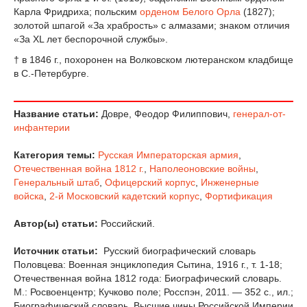
Карла Фридриха; польским
орденом Белого Орла
(1827);
золотой шпагой «За храбрость» с алмазами; знаком отличия
«За XL лет беспорочной службы».
† в 1846 г., похоронен на Волковском лютеранском кладбище
в С.-Петербурге.
Название статьи:
Довре, Феодор Филиппович,
генерал-от-
инфантерии
Категория темы:
Русская Императорская армия
,
Отечественная война 1812 г.
,
Наполеоновские войны
,
Генеральный штаб
,
Офицерский корпус
,
Инженерные
войска
,
2-й Московский кадетский корпус
,
Фортификация
Автор(ы) статьи:
Российский.
Источник статьи:
Русский биографический словарь
Половцева: Военная энциклопедия Сытина, 1916 г., т. 1-18;
Отечественная война 1812 года: Биографический словарь.
М.: Росвоенцентр; Кучково поле; Росспэн, 2011. — 352 с., ил.;
Биографический словарь. Высшие чины Российской Империи