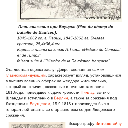
План сражения при Бауцене (Plan du champ de
bataille de Bautzen).
1845-1862 гг. г. Париж, 1845-1862 гг. Бумага,
гравюра, 25,4х36,4 см.
Карты и планы из книги А.Тьера «Histoire du Consulat
et de l'Empir:
faisant suite à l'"Histoire de la Révolution française".
Эта лестная оценка заслуг Довре, сделанная самим
главнокомандующим
, характеризует взгляд, установившийся
в высших военных сферах на Феодора Филипповича,
который за отличия, оказанные в течение кампании
1813года, приведшее к сдаче крепости
Пиллау
, взятию
Шпандау и вступлению в
Берлин
, а также за сражения под
Лютценом и
Баутценом
, 15.9.1813 г. произведен был в
генерал-лейтенанты со старшинством со дня Люценского
сражения.
Вскоре графу
Витгенштейну