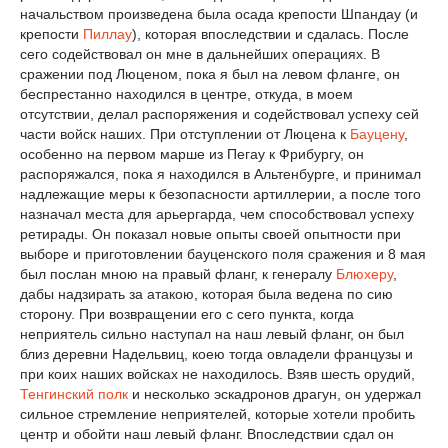
начальством произведена была осада крепости Шпандау (и
крепости
Пиллау
), которая впоследствии и сдалась. После
сего содействовал он мне в дальнейших операциях. В
сражении под Люценом, пока я был на левом фланге, он
беспрестанно находился в центре, откуда, в моем
отсутствии, делал распоряжения и содействовал успеху сей
части войск наших. При отступлении от Люцена к
Бауцену
,
особенно на первом марше из Пегау к Фрибургу, он
распоряжался, пока я находился в Альтенбурге, и принимал
надлежащие меры к безопасности артиллерии, а после того
назначал места для арьергарда, чем способствовал успеху
ретирады. Он показал новые опыты своей опытности при
выборе и приготовлении бауценского поля сражения и 8 мая
был послан мною на правый фланг, к генералу
Блюхеру
,
дабы надзирать за атакою, которая была ведена по сию
сторону. При возвращении его с сего пункта, когда
неприятель сильно наступал на наш левый фланг, он был
близ деревни Надельвиц, коею тогда овладели французы и
при коих наших войсках не находилось. Взяв шесть орудий,
Тенгинский полк
и несколько эскадронов драгун, он удержал
сильное стремление неприятелей, которые хотели пробить
центр и обойти наш левый фланг. Впоследствии сдал он