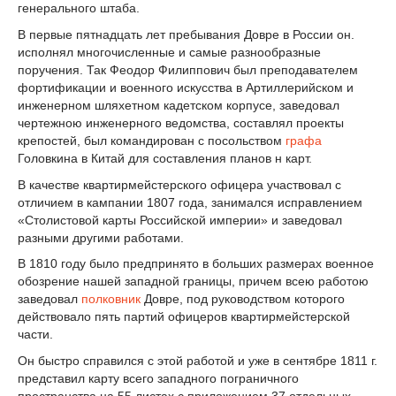
генерального штаба.
В первые пятнадцать лет пребывания Довре в России он.
исполнял многочисленные и самые разнообразные
поручения. Так Феодор Филиппович был преподавателем
фортификации и военного искусства в Артиллерийском и
инженерном шляхетном кадетском корпусе, заведовал
чертежною инженерного ведомства, составлял проекты
крепостей, был командирован с посольством
графа
Головкина в Китай для составления планов н карт.
В качестве квартирмейстерского офицера участвовал с
отличием в кампании 1807 года, занимался исправлением
«Столистовой карты Российской империи» и заведовал
разными другими работами.
В 1810 году было предпринято в больших размерах военное
обозрение нашей западной границы, причем всею работою
заведовал
полковник
Довре, под руководством которого
действовало пять партий офицеров квартирмейстерской
части.
Он быстро справился с этой работой и уже в сентябре 1811 г.
представил карту всего западного пограничного