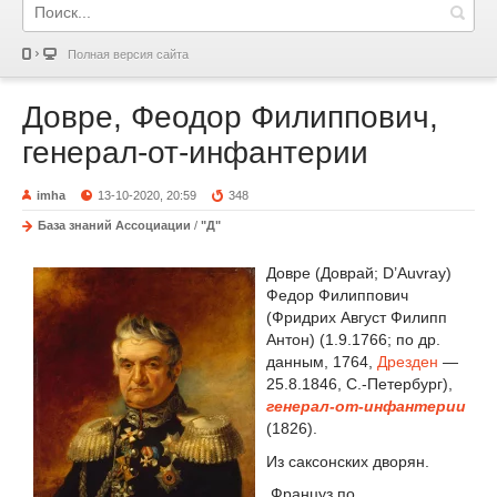
Полная версия сайта
Довре, Феодор Филиппович,
генерал-от-инфантерии
imha
13-10-2020, 20:59
348
База знаний Ассоциации
/
"Д"
Довре (Доврай; D’Auvray)
Федор Филиппович
(Фридрих Август Филипп
Антон) (1.9.1766; по др.
данным, 1764,
Дрезден
—
25.8.1846, С.-Петербург),
генерал-от-инфантерии
(1826).
Из саксонских дворян.
Француз по