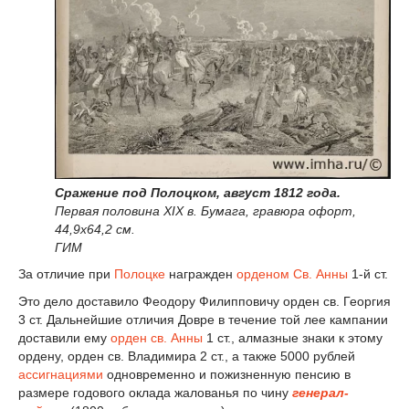
Сражение под Полоцком, август 1812 года.
Первая половина XIX в. Бумага, гравюра офорт,
44,9х64,2 см.
ГИМ
За отличие при
Полоцке
награжден
орденом Св. Анны
1-й ст.
Это дело доставило Феодору Филипповичу орден св. Георгия
3 ст. Дальнейшие отличия Довре в течение той лее кампании
доставили ему
орден св. Анны
1 ст., алмазные знаки к этому
ордену, орден св. Владимира 2 ст., а также 5000 рублей
ассигнациями
одновременно и пожизненную пенсию в
размере годового оклада жалованья по чину
генерал-