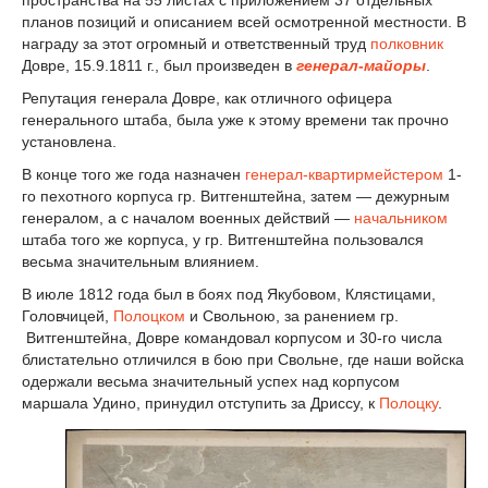
пространства на 55 листах с приложением 37 отдельных
планов позиций и описанием всей осмотренной местности. В
награду за этот огромный и ответственный труд
полковник
Довре, 15.9.1811 г., был произведен в
генерал-майоры
.
Репутация генерала Довре, как отличного офицера
генерального штаба, была уже к этому времени так прочно
установлена.
В конце того же года назначен
генерал-квартирмейстером
1-
го пехотного корпуса гр. Витгенштейна, затем — дежурным
генералом, а с началом военных действий —
начальником
штаба того же корпуса, у гр. Витгенштейна пользовался
весьма значительным влиянием.
В июле 1812 года был в боях под Якубовом, Клястицами,
Головчицей,
Полоцком
и Свольною, за ранением гр.
Витгенштейна, Довре командовал корпусом и 30-го числа
блистательно отличился в бою при Свольне, где наши войска
одержали весьма значительный успех над корпусом
маршала Удино, принудил отступить за Дриссу, к
Полоцку
.