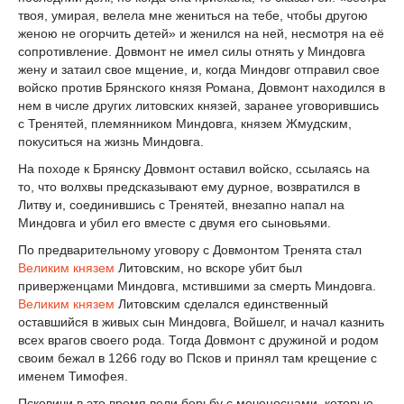
твоя, умирая, велела мне жениться на тебе, чтобы другою
женою не огорчить детей» и женился на ней, несмотря на её
сопротивление. Довмонт не имел силы отнять у Миндовга
жену и затаил свое мщение, и, когда Миндовг отправил свое
войско против Брянского князя Романа, Довмонт находился в
нем в числе других литовских князей, заранее уговорившись
с Тренятей, племянником Миндовга, князем Жмудским,
покуситься на жизнь Миндовга.
На походе к Брянску Довмонт оставил войско, ссылаясь на
то, что волхвы предсказывают ему дурное, возвратился в
Литву и, соединившись с Тренятей, внезапно напал на
Миндовга и убил его вместе с двумя его сыновьями.
По предварительному уговору с Довмонтом Тренята стал
Великим князем
Литовским, но вскоре убит был
приверженцами Миндовга, мстившими за смерть Миндовга.
Великим князем
Литовским сделался единственный
оставшийся в живых сын Миндовга, Войшелг, и начал казнить
всех врагов своего рода. Тогда Довмонт с дружиной и родом
своим бежал в 1266 году во Псков и принял там крещение с
именем Тимофея.
Псковичи в это время вели борьбу с меченосцами, которые,