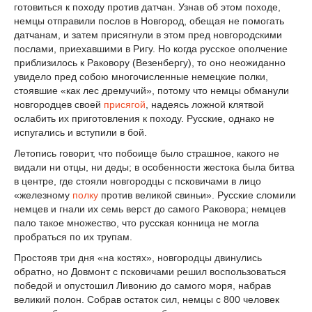
готовиться к походу против датчан. Узнав об этом походе,
немцы отправили послов в Новгород, обещая не помогать
датчанам, и затем присягнули в этом пред новгородскими
послами, приехавшими в Ригу. Но когда русское ополчение
приблизилось к Раковору (Везенбергу), то оно неожиданно
увидело пред собою многочисленные немецкие полки,
стоявшие «как лес дремучий», потому что немцы обманули
новгородцев своей
присягой
, надеясь ложной клятвой
ослабить их приготовления к походу. Русские, однако не
испугались и вступили в бой.
Летопись говорит, что побоище было страшное, какого не
видали ни отцы, ни деды; в особенности жестока была битва
в центре, где стояли новгородцы с псковичами в лицо
«железному
полку
против великой свиньи». Русские сломили
немцев и гнали их семь верст до самого Раковора; немцев
пало такое множество, что русская конница не могла
пробраться по их трупам.
Простояв три дня «на костях», новгородцы двинулись
обратно, но Довмонт с псковичами решил воспользоваться
победой и опустошил Ливонию до самого моря, набрав
великий полон. Собрав остаток сил, немцы с 800 человек