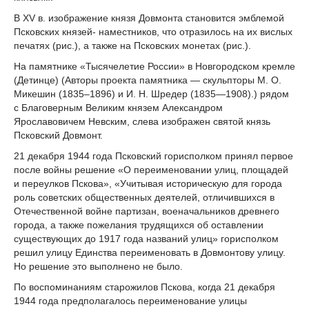
В XV в. изображение князя Довмонта становится эмблемой
Псковских князей- наместников, что отразилось на их вислых
печатях (рис.), а также на Псковских монетах (рис.).
На памятнике «Тысячелетие России» в Новгородском кремле
(Детинце) (Авторы проекта памятника — скульпторы М. О.
Микешин (1835–1896) и И. Н. Шредер (1835—1908).) рядом
с Благоверным Великим князем Александром
Ярославовичем Невским, слева изображен святой князь
Псковский Довмонт.
21 декабря 1944 года Псковский горисполком принял первое
после войны решение «О переименовании улиц, площадей
и переулков Пскова», «Учитывая историческую для города
роль советских общественных деятелей, отличившихся в
Отечественной войне партизан, военачальников древнего
города, а также пожелания трудящихся об оставлении
существующих до 1917 года названий улиц» горисполком
решил улицу Единства переименовать в Довмонтову улицу.
Но решение это выполнено не было.
По воспоминаниям старожилов Пскова, когда 21 декабря
1944 года предполагалось переименование улицы