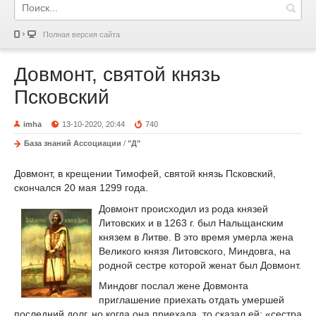
Полная версия сайта
Довмонт, святой князь
Псковский
imha
13-10-2020, 20:44
740
База знаний Ассоциации
/
"Д"
Довмонт, в крещении Тимофей, святой князь Псковский,
скончался 20 мая 1299 года.
Довмонт происходил из рода князей
Литовских и в 1263 г. был Нальщанским
князем в Литве. В это время умерла жена
Великого князя Литовского, Миндовга, на
родной сестре которой женат был Довмонт.
Миндовг послал жене Довмонта
приглашение приехать отдать умершей
последний долг, но когда она приехала, то сказал ей: «сестра