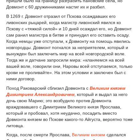
пришли было на границу разграбить пановские села, но
Довмонт с 60 дружинниками настиг их и разбил.
В 1269 г. Довмонт отразил от Пскова осаждавших его
ливонских рыцарей, когда магистр ливонский явился ко
Пскову с «тяжкой силой» и 10 дней осаждал его, но Довмонт
сам ранил магистра в битве и принудил его оставить осаду.
Когда немцы уже отступали, к Довмонту на помощь явились
новгородцы. Довмонт погнался за неприятелем, который и
вынужден был заключить мир на всей новгородской воле.
Тогда же и датчане запросили мира: «кланяемся на всей
вашей воле, говорили они, Наровы всей отступаемся, только
крови не проливайте». На этом условии и заключен был с
ними договор.
Поход Раковарский сблизил Довмонта с
Великим князем
Димитрием Александровичем
, который и выдал за него
дочь свою Марию; это возбудило против Довмонта
враждовавшего с Димитрием Великого князя Ярослава,
который и пробовал, хотя неудачно, посадить вместо
Довмонта князем во Пскове какого-то Айгуста, вероятно тоже
литовца.
Когда, после смерти Ярослава,
Великим князем
сделался