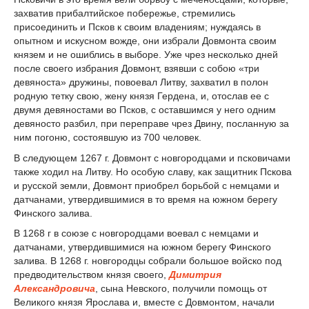
захватив прибалтийское побережье, стремились
присоединить и Псков к своим владениям; нуждаясь в
опытном и искусном вожде, они избрали Довмонта своим
князем и не ошиблись в выборе. Уже чрез несколько дней
после своего избрания Довмонт, взявши с собою «три
девяноста» дружины, повоевал Литву, захватил в полон
родную тетку свою, жену князя Гердена, и, отослав ее с
двумя девяностами во Псков, с оставшимся у него одним
девяносто разбил, при переправе чрез Двину, посланную за
ним погоню, состоявшую из 700 человек.
В следующем 1267 г. Довмонт с новгородцами и псковичами
также ходил на Литву. Но особую славу, как защитник Пскова
и русской земли, Довмонт приобрел борьбой с немцами и
датчанами, утвердившимися в то время на южном берегу
Финского залива.
В 1268 г в союзе с новгородцами воевал с немцами и
датчанами, утвердившимися на южном берегу Финского
залива. В 1268 г. новгородцы собрали большое войско под
предводительством князя своего,
Димитрия
Александровича
, сына Невского, получили помощь от
Великого князя Ярослава и, вместе с Довмонтом, начали