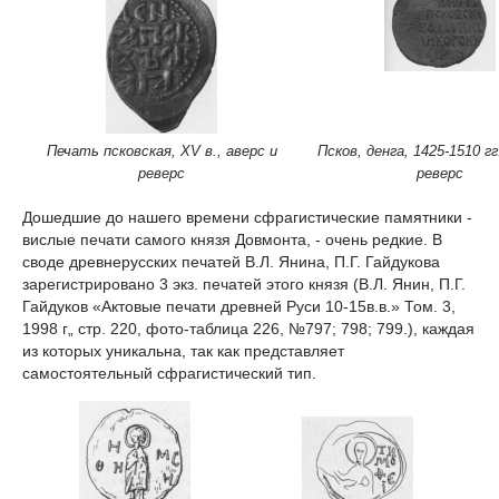
Печать псковская, XV в., аверс и
Псков, денга, 1425-1510 гг
реверс
реверс
Дошедшие до нашего времени сфрагистические памятники -
вислые печати самого князя Довмонта, - очень редкие. В
своде древнерусских печатей В.Л. Яни­на, П.Г. Гайдукова
зарегистрировано 3 экз. печатей этого князя (В.Л. Янин, П.Г.
Гайдуков «Актовые печати древней Руси 10-15в.в.» Том. 3,
1998 г„ стр. 220, фото-таблица 226, №797; 798; 799.), каждая
из ко­торых уникальна, так как представляет
самостоятельный сфрагистический тип.