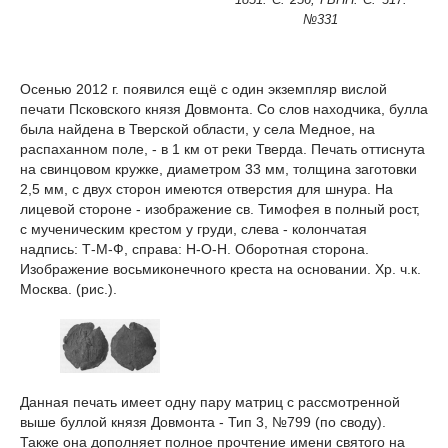
№331
Осенью 2012 г. появился ещё с один экземпляр вислой
печати Псковского князя Довмонта. Со слов находчика, булла
была найдена в Тверской области, у села Медное, на
распаханном поле, - в 1 км от реки Тверда. Печать оттиснута
на свинцовом кружке, диаметром 33 мм, толщина заготовки
2,5 мм, с двух сторон имеются отверстия для шнура. На
лицевой стороне - изображение св. Тимофея в полный рост,
с мученическим крестом у груди, слева - колончатая
надпись: Т-М-Ф, справа: Н-О-Н. Оборотная сторона.
Изображение восьмиконечного креста на основании. Хр. ч.к.
Москва. (рис.).
Данная печать имеет одну пару матриц с рассмотренной
выше буллой князя Довмонта - Тип 3, №799 (по своду).
Также она дополняет полное прочтение имени святого на