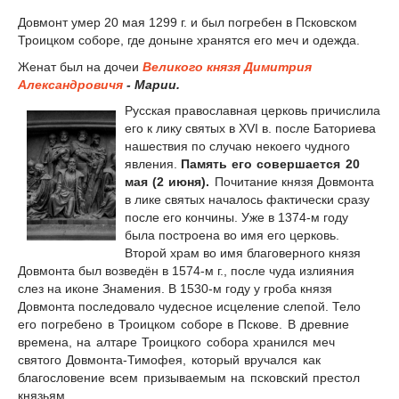
Довмонт умер 20 мая 1299 г. и был погребен в Псковском
Троицком соборе, где доныне хранятся его меч и одежда.
Женат был на дочеи
Великого князя Димитрия
Александровичя
- Марии.
Русская православная церковь причислила
его к лику святых в XVI в. после Баториева
нашествия по случаю некоего чудного
явления.
Память его совершается 20
мая (2 июня).
Почитание князя Довмонта
в лике святых началось фактически сразу
после его кончины. Уже в 1374-м году
была построена во имя его церковь.
Второй храм во имя благоверного князя
Довмонта был возведён в 1574-м г., после чуда излияния
слез на иконе Знамения. В 1530-м году у гроба князя
Довмонта последовало чудесное исцеление слепой.
Тело
его погребено в Троицком соборе в Пскове. В древние
времена, на алтаре Троицкого собора хранился меч
святого Довмонта-Тимофея, кото­рый вручался как
благословение всем призываемым на псковский престол
князьям.