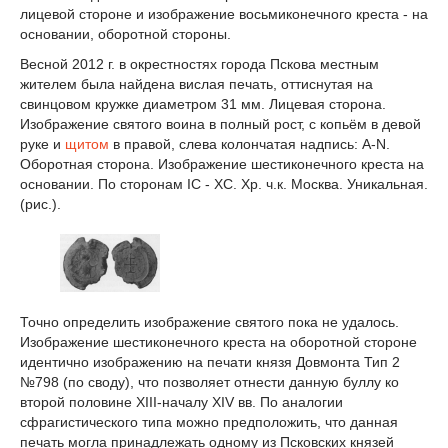
лицевой стороне и изображение восьмиконечного креста - на
основании, оборотной стороны.
Весной 2012 г. в окрестностях города Пскова местным
жителем была найдена вислая печать, оттиснутая на
свинцовом кружке диаметром 31 мм. Лицевая сторона.
Изображение святого воина в полный рост, с копьём в девой
руке и
щитом
в правой, слева колончатая надпись: А-N.
Оборотная сторона. Изображе­ние шестиконечного креста на
основании. По сторонам ІС - ХС. Хр. ч.к. Москва. Уникальная.
(рис.).
Точно определить изображение святого пока не удалось.
Изображение шестиконечного креста на оборотной стороне
идентично изображению на печати князя Довмонта Тип 2
№798 (по своду), что позволяет отнести данную буллу ко
второй половине ХIII-началу ХIV вв. По аналогии
сфрагистического типа можно предположить, что данная
печать могла принадлежать одному из Псковских князей