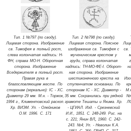
Тип. 1 №797 (по своду).
Тип. 2 №798 (по своду).
Лицевая сторона. Изображение
Лицевая сторона. Поясное
Лиц
св. Тимофея в пол­ный рост,
изображение св. Тимофея с
св.
слева колончатая надпись: Н-
мученическим крестом у
м
ФН, справа МО-Н. Оборотная
груди, справа колончатая
сторона. Изображение
надпись: ТН-МО-ФЕ-І. Оборот­
н
Вседержителя в полный рост.
ная сторона. Изображение
Правая рука в
шестиконечного креста на
Изо
благословляющем жесте. По
ступенчатом основании. По
кр
сторонам (зеркально): ІС - ХС.
сторонам ІС - ХС. Диаметр -
М.
Диаметр 29 мм. М.н. - Торжок,
35 мм. Сохранилась при рядной
№6
1994 г., Климентовский раскоп.
грамоте Тешаты и Якима. Хр.
Л
Хр. ВИЭМ. Уп. - Олейников
- ЦГИАЛ. Изд. - Срезневский
О.М. 1996. С. 171
И.И., 1851. С. 248-249. Рис. на
с. 221; Янин ВЛ„ 1960. С. 242-
243. №4; Уп. - Неволин К.А.
1851. С. 256; ГВНП. С. 317.