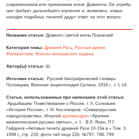
современников или
приемников князя Довмонта. Её атрибу­
ция требует дальнейшего изучения и, возможно, новые
находки подобных печа­тей дадут ответ на этот вопрос.
Название статьи:
Довмонт, святой князь Псковский
Категория темы:
Древняя Русь
,
Русская армия
,
Фалеристика
,
Военно-монашеские ордена
Автор(ы) статьи:
Ш.
Источник статьи:
Русский биографический словарь
Половцева; Военная энциклопедия Сытина, 1916 г., т. 1-18.
Статьи, использованные при написании этой статьи:
Арцыбашев: Повествование о России, т. II; Соловьев:
«История России», т. III; Костомаров: «Северорусские
народоправства»; Игнатий
архимандрит
«Краткие
жизнеописания русских святых», ч. I; . В.Л. Янин, П.Г.
Гайдуков «Актовые печати древней Руси 10-15в.в.» Том. 3,
1998 г„ стр. 220, фото-таб лица 226, №797; 798; 799;