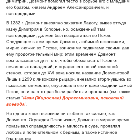
Димитрий, Довмонт помогал тестю в борьбе его с младшим
его братом, князем Андреем Александровичем, и
новгородцами.
В 1282 г. Довмонт внезапно захватил Ладогу, вывез оттуда
казну Димитрия в Копорье, но, осажденный там
новгородцами, должен был возвратиться во Псков.
Следующее затем время Довмонт, любимый псковичами,
мирно княжил во Пскове, воинскими подвигами своими дав
ему продолжительный мир; этим временем Довмонт
воспользовался для того, чтобы обезопасить Псков от
нечаянных нападений, и оградил его новой каменной
стеною, которая до XVI века носила название Довмонтовой.
Лишь в 1299 г. ливонские рыцари, внезапно вторгнувшись во
псковское княжество, опустошили его и даже осадили самый
Псков, но и на этот раз были разбиты и прогнаны (см. также
статью "
Иван (Жирослав) Дорогомилович, псковский
воевода
".
Ни одного князя псковичи ни любили так сильно, как
Довмонта. Ограждая Псков извне, Довмонт в мирное время
показывал справедливость и милость в суде, проявлял
любовь и попечительном к бедным, а также истинное
благочестие.