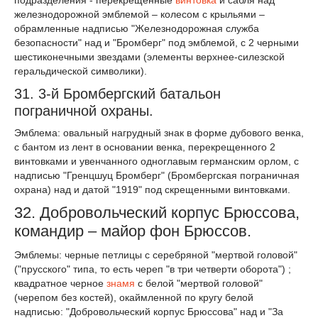
железнодорожной эмблемой – колесом с крыльями –
обрамленные надписью "Железнодорожная служба
безопасности" над и "Бромберг" под эмблемой, с 2 черными
шестиконечными звездами (элементы верхнее-силезской
геральдической символики).
31. 3-й Бромбергский батальон
пограничной охраны.
Эмблема: овальный нагрудный знак в форме дубового венка,
с бантом из лент в основании венка, перекрещенного 2
винтовками и увенчанного одноглавым германским орлом, с
надписью "Гренцшуц Бромберг" (Бромбергская пограничная
охрана) над и датой "1919" под скрещенными винтовками.
32. Добровольческий корпус Брюссова,
командир – майор фон Брюссов.
Эмблемы: черные петлицы с серебряной "мертвой головой"
("прусского" типа, то есть череп "в три четверти оборота") ;
квадратное черное
знамя
с белой "мертвой головой"
(черепом без костей), окаймленной по кругу белой
надписью: "Добровольческий корпус Брюссова" над и "За