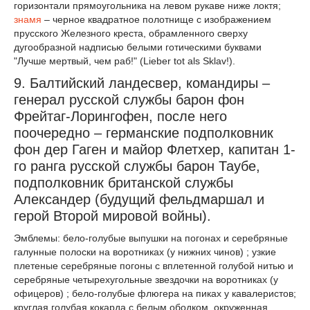
горизонтали прямоугольника на левом рукаве ниже локтя;
знамя
– черное квадратное полотнище с изображением
прусского Железного креста, обрамленного сверху
дугообразной надписью белыми готическими буквами
"Лучше мертвый, чем раб!" (Lieber tot als Sklav!).
9. Балтийский ландесвер, командиры –
генерал русской службы барон фон
Фрейтаг-Лорингофен, после него
поочередно – германские подполковник
фон дер Гаген и майор Флетхер, капитан 1-
го ранга русской службы барон Таубе,
подполковник британской службы
Александер (будущий фельдмаршал и
герой Второй мировой войны).
Эмблемы: бело-голубые выпушки на погонах и серебряные
галунные полоски на воротниках (у нижних чинов) ; узкие
плетеные серебряные погоны с вплетенной голубой нитью и
серебряные четырехугольные звездочки на воротниках (у
офицеров) ; бело-голубые флюгера на пиках у кавалеристов;
круглая голубая кокарда с белым ободком, окруженная