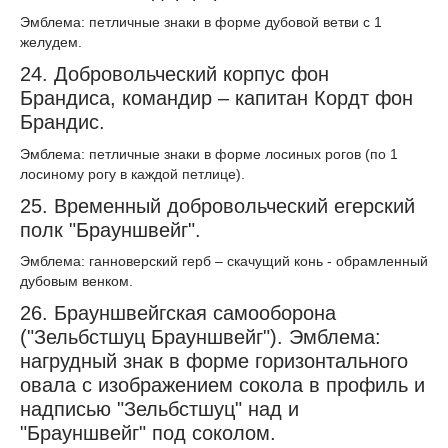
Эмблема: петличные знаки в форме дубовой ветви с 1
желудем.
24. Добровольческий корпус фон
Брандиса, командир – капитан Кордт фон
Брандис.
Эмблема: петличные знаки в форме лосиных рогов (по 1
лосиному рогу в каждой петлице).
25. Временный добровольческий егерский
полк "Брауншвейг".
Эмблема: ганноверский герб – скачущий конь - обрамленный
дубовым венком.
26. Брауншвейгская самооборона
("Зельбстшуц Брауншвейг"). Эмблема:
нагрудный знак в форме горизонтального
овала с изображением сокола в профиль и
надписью "Зельбстшуц" над и
"Брауншвейг" под соколом.