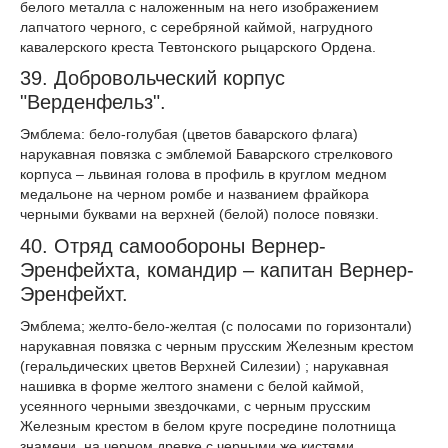
белого металла с наложенным на него изображением
лапчатого черного, с серебряной каймой, нагрудного
кавалерского креста Тевтонского рыцарского Ордена.
39. Добровольческий корпус
"Верденфельз".
Эмблема: бело-голубая (цветов баварского флага)
нарукавная повязка с эмблемой Баварского стрелкового
корпуса – львиная голова в профиль в круглом медном
медальоне на черном ромбе и названием фрайкора
черными буквами на верхней (белой) полосе повязки.
40. Отряд самообороны Вернер-
Эренфейхта, командир – капитан Вернер-
Эренфейхт.
Эмблема; желто-бело-желтая (с полосами по горизонтали)
нарукавная повязка с черным прусским Железным крестом
(геральдических цветов Верхней Силезии) ; нарукавная
нашивка в форме желтого знамени с белой каймой,
усеянного черными звездочками, с черным прусским
Железным крестом в белом круге посредине полотнища
знамени, на черном древке с черными же кистями.