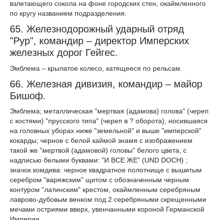
взлетающего сокола на фоне городских стен, окаймленного
по кругу названием подразделения.
65. Железнодорожный ударный отряд
"Рур", командир – директор Имперских
железных дорог Гейгес.
Эмблема – крылатое колесо, катящееся по рельсам.
66. Железная дивизия, командир – майор
Бишоф.
Эмблема; металлическая "мертвая (адамова) голова" (череп
с костями) "прусского типа" (череп в ? оборота), носившаяся
на головных уборах ниже "земельной" и выше "имперской"
кокарды; черное с белой каймой знамя с изображением
такой же "мертвой (адамовой) головы" белого цвета, с
надписью белыми буквами: "И ВСЕ ЖЕ" (UND DOCH) ;
значок комдива: черное квадратное полотнище с вышитым
серебром "варяжским" щитом с обозначенным черным
контуром "латинским" крестом, окаймленным серебряным
лаврово-дубовым венком под 2 серебряными скрещенными
мечами остриями вверх, увенчанными короной Германской
Империи.