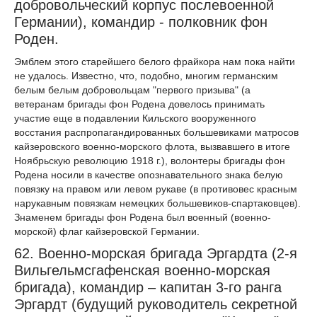
добровольческий корпус послевоенной
Германии), командир - полковник фон
Роден.
Эмблем этого старейшего белого фрайкора нам пока найти
не удалось. Известно, что, подобно, многим германским
белым белым добровольцам "первого призыва" (а
ветеранам бригады фон Родена довелось принимать
участие еще в подавлении Кильского вооруженного
восстания распропагандированных большевиками матросов
кайзеровского военно-морского флота, вызвавшего в итоге
Ноябрьскую революцию 1918 г.), волонтеры бригады фон
Родена носили в качестве опознавательного знака белую
повязку на правом или левом рукаве (в противовес красным
нарукавным повязкам немецких большевиков-спартаковцев).
Знаменем бригады фон Родена был военный (военно-
морской) флаг кайзеровской Германии.
62. Военно-морская бригада Эргардта (2-я
Вильгельмсгафенская военно-морская
бригада), командир – капитан 3-го ранга
Эргардт (будущий руководитель секретной