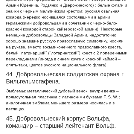
Армии Юденича, Родзянко и Дзерожинского) ; белые флаги и
значки с черным мальтийским крестом; русская овальная
кокарда (нередко носившаяся состоявшими в армии
германскими добровольцами в сочетании с черно-бело-
красной кокардой старой кайзеровской армии). Некоторые
немецкие добровольцы Западной Армии, недостаточно
хорошо знавшие русскую православную символику, носили
на рукаве, вместо восьмиконечного православного креста,
белый "патриарший" ("лотарингский") крест с 2 поперечными
перекладинами (иногда в синем круге с красной каймой –
опять-таки, цветов русского национального флага).
44. Добровольческая солдатская охрана г.
Вильгельмсгафена.
Эмблемы: металлический дубовый венок, внутри венка –
прямоугольная пластинка с латинскими буквами F. S. W. ;
аналогичная эмблема меньшего размера носилась и в
петлицах.
45. Добровольческий корпус Вольфа,
командир – старший лейтенант Вольф.