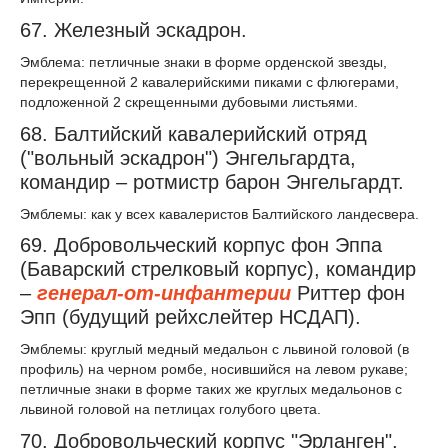
67. Железный эскадрон.
Эмблема: петличные знаки в форме орденской звезды,
перекрещенной 2 кавалерийскими пиками с флюгерами,
подложенной 2 скрещенными дубовыми листьями.
68. Балтийский кавалерийский отряд
("вольный эскадрон") Энгельгардта,
командир – ротмистр барон Энгельгардт.
Эмблемы: как у всех кавалеристов Балтийского ландесвера.
69. Добровольческий корпус фон Эппа
(Баварский стрелковый корпус), командир
–
генерал-от-инфантерии
Риттер фон
Эпп (будущий рейхслейтер НСДАП).
Эмблемы: круглый медный медальон с львиной головой (в
профиль) на черном ромбе, носившийся на левом рукаве;
петличные знаки в форме таких же круглых медальонов с
львиной головой на петлицах голубого цвета.
70. Добровольческий корпус "Эрланген",