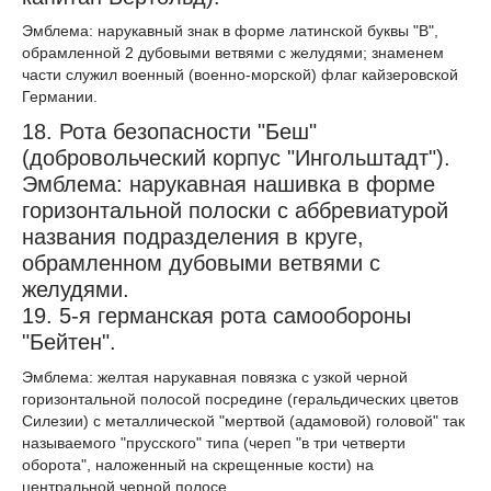
Эмблема: нарукавный знак в форме латинской буквы "В",
обрамленной 2 дубовыми ветвями с желудями; знаменем
части служил военный (военно-морской) флаг кайзеровской
Германии.
18. Рота безопасности "Беш"
(добровольческий корпус "Ингольштадт").
Эмблема: нарукавная нашивка в форме
горизонтальной полоски с аббревиатурой
названия подразделения в круге,
обрамленном дубовыми ветвями с
желудями.
19. 5-я германская рота самообороны
"Бейтен".
Эмблема: желтая нарукавная повязка с узкой черной
горизонтальной полосой посредине (геральдических цветов
Силезии) с металлической "мертвой (адамовой) головой" так
называемого "прусского" типа (череп "в три четверти
оборота", наложенный на скрещенные кости) на
центральной черной полосе.