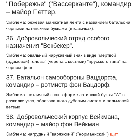
"Побережье" ("Вассерканте"), командир
– майор Петтер.
Эмблема: бежевая манжетная лента с названием батальона
черными латинскими буквами (в кавычках).
36. Добровольческий отряд особого
назначения "Векбекер".
Эмблема: овальный нарукавный знак в виде "мертвой
(адамовой) головы" (черепа с костями) "прусского типа" на
черном фоне.
37. Батальон самообороны Вацдорфа,
командир – ротмистр фон Вацдорф.
Эмблема: петличный знак в форме латинской буквы "W" в
развилке угла, образованного дубовым листом и пальмовой
ветвью.
38. Добровольческий корпус Вейкмана,
командир – майор фон Вейкман.
Эмблема: нагрудный "варяжский" ("норманнский")
щит