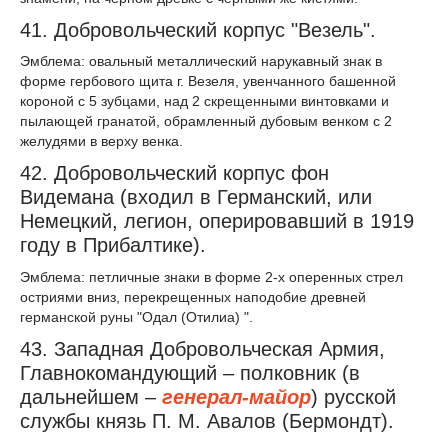
41. Добровольческий корпус "Везель".
Эмблема: овальный металлический нарукавный знак в
форме гербового щита г. Везеля, увенчанного башенной
короной с 5 зубцами, над 2 скрещенными винтовками и
пылающей гранатой, обрамленный дубовым венком с 2
желудями в верху венка.
42. Добровольческий корпус фон
Видемана (входил в Германский, или
Немецкий, легион, оперировавший в 1919
году в Прибалтике).
Эмблема: петличные знаки в форме 2-х оперенных стрел
остриями вниз, перекрещенных наподобие древней
германской руны "Одал (Отилиа) ".
43. Западная Добровольческая Армия,
Главнокомандующий – полковник (в
дальнейшем –
генерал-майор
) русской
службы князь П. М. Авалов (Бермондт).