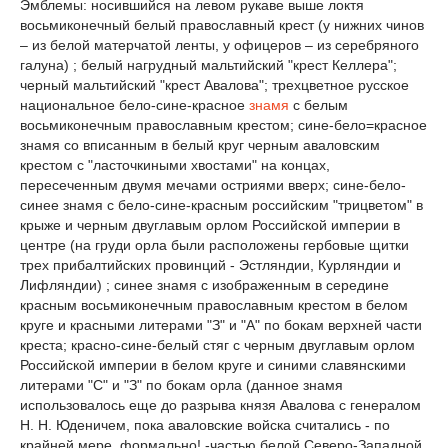
Эмблемы: носившийся на левом рукаве выше локтя
восьмиконечный белый православный крест (у нижних чинов
– из белой матерчатой ленты, у офицеров – из серебряного
галуна) ; белый нагрудный мальтийский "крест Келлера";
черный мальтийский "крест Авалова"; трехцветное русское
национальное бело-сине-красное
знамя
с белым
восьмиконечным православным крестом; сине-бело=красное
знамя со вписанным в белый круг черным аваловским
крестом с "ласточкиными хвостами" на концах,
пересеченным двумя мечами остриями вверх; сине-бело-
синее знамя с бело-сине-красным российским "трицветом" в
крыже и черным двуглавым орлом Российской империи в
центре (на груди орла были расположены гербовые щитки
трех прибалтийских провинций - Эстляндии, Курляндии и
Лифляндии) ; синее знамя с изображенным в середине
красным восьмиконечным православным крестом в белом
круге и красными литерами "З" и "А" по бокам верхней части
креста; красно-сине-белый стяг с черным двуглавым орлом
Российской империи в белом круге и синими славянскими
литерами "С" и "З" по бокам орла (данное знамя
использовалось еще до разрыва князя Авалова с генералом
Н. Н. Юденичем, пока аваловские войска считались - по
крайней мере, формально! -частью белой Северо-Западной