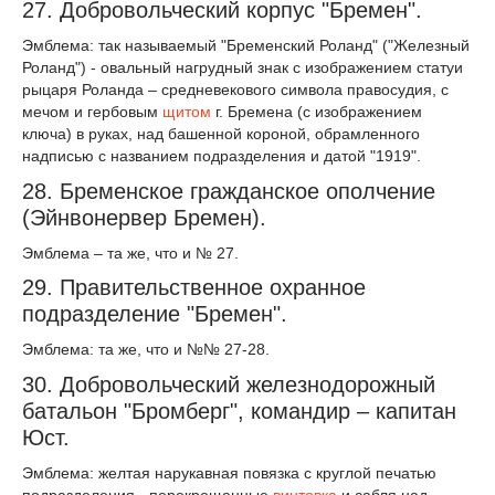
27. Добровольческий корпус "Бремен".
Эмблема: так называемый "Бременский Роланд" ("Железный
Роланд") - овальный нагрудный знак с изображением статуи
рыцаря Роланда – средневекового символа правосудия, с
мечом и гербовым
щитом
г. Бремена (с изображением
ключа) в руках, над башенной короной, обрамленного
надписью с названием подразделения и датой "1919".
28. Бременское гражданское ополчение
(Эйнвонервер Бремен).
Эмблема – та же, что и № 27.
29. Правительственное охранное
подразделение "Бремен".
Эмблема: та же, что и №№ 27-28.
30. Добровольческий железнодорожный
батальон "Бромберг", командир – капитан
Юст.
Эмблема: желтая нарукавная повязка с круглой печатью
подразделения - перекрещенные
винтовка
и сабля над