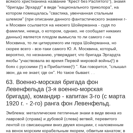
всякого христианина название "Крест без Распятого"), знамя
"бригады Эрхардт" в виде "национального триколора", на
котором помещалась "свастика, увенчанная стальным
шлемом" (при описании данного фантастического знамени г-
н Москвин ссылается на некоего Шойерманна - судя по
фамилии, немца, о котором, однако, не сообщает никаких
данных) является плодом вымысла то ли самого г-на
Москвина, то ли цитируемого им герра Шойерманна, но
скорее всего - все-таки самого Ю. А. Москвина, который,
вероятно, по незнанию, утверждает, что бригада Эргардта
якобы "участвовала во время Первой мировой войны(!) в
боях с русскими (!) в Прибалтике(!) ". Как говорится, "слышал
звон, да не знает, где он". Но такое бывает. . .
63. Военно-морская бригада фон
Левенфельда (3-я военно-морская
бригада), командир - капитан 3-го (с марта
1920 г. - 2-го) ранга фон Левенфельд.
Эмблема: металлические петличные знаки в виде венка из
лавровой (справа) и дубовой (слева) ветвей, перевитого
лентой со свисающими вниз двумя концами, с наложенным
на венок морским корабельным якорем, обвитым канатом; в