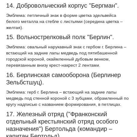
14. Добровольческий корпус "Бергман".
Эмблема: петличный знак в форме цветка эдельвейса
белого металла на стебле с листьями (середина цветка –
желтая).
15. Вольнострелковый полк "Берлин".
Эмблема: овальный нарукавный знак с гербом г. Берлина –
встающий на задние лапы медведь под пятибашенной
городской короной, окаймленный дубовым венком,
перевязанным внизу крест-накрест 2 лентами.
16. Берлинская самооборона (Берлинер
Зельбстшуц).
Эмблема: герб г. Берлина – встающий на задние лапы
медведь под стенной короной с 3 зубцами, обрамленный по
кругу надписью с названием формирования, в петлицах.
17. Железный отряд ("Франконский
отдельный крестьянский отряд особого
назначения") Бертольда (командир –
капитан Бертольд).