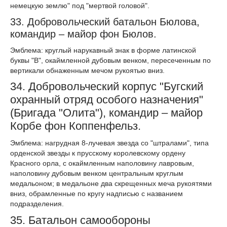
немецкую землю" под "мертвой головой".
33. Добровольческий батальон Бюлова,
командир – майор фон Бюлов.
Эмблема: круглый нарукавный знак в форме латинской
буквы "В", окаймленной дубовым венком, пересеченным по
вертикали обнаженным мечом рукоятью вниз.
34. Добровольческий корпус "Бугский
охранный отряд особого назначения"
(Бригада "Олита"), командир – майор
Корбе фон Коппенфельз.
Эмблема: нагрудная 8-лучевая звезда со "штралами", типа
орденской звезды к прусскому королевскому ордену
Красного орла, с окаймленным наполовину лавровым,
наполовину дубовым венком центральным круглым
медальоном; в медальоне два скрещенных меча рукоятями
вниз, обрамленные по кругу надписью с названием
подразделения.
35. Батальон самообороны