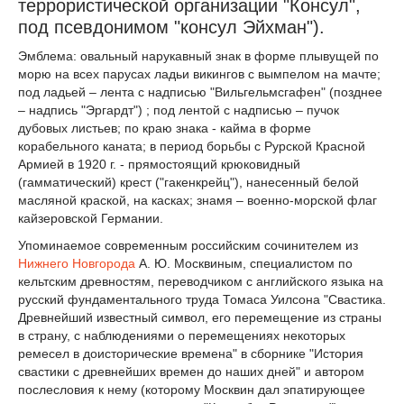
террористической организации "Консул",
под псевдонимом "консул Эйхман").
Эмблема: овальный нарукавный знак в форме плывущей по
морю на всех парусах ладьи викингов с вымпелом на мачте;
под ладьей – лента с надписью "Вильгельмсгафен" (позднее
– надпись "Эргардт") ; под лентой с надписью – пучок
дубовых листьев; по краю знака - кайма в форме
корабельного каната; в период борьбы с Рурской Красной
Армией в 1920 г. - прямостоящий крюковидный
(гамматический) крест ("гакенкрейц"), нанесенный белой
масляной краской, на касках; знамя – военно-морской флаг
кайзеровской Германии.
Упоминаемое современным российским сочинителем из
Нижнего Новгорода
А. Ю. Москвиным, специалистом по
кельтским древностям, переводчиком с английского языка на
русский фундаментального труда Томаса Уилсона "Свастика.
Древнейший известный символ, его перемещение из страны
в страну, с наблюдениями о перемещениях некоторых
ремесел в доисторические времена" в сборнике "История
свастики с древнейших времен до наших дней" и автором
послесловия к нему (которому Москвин дал эпатирующее