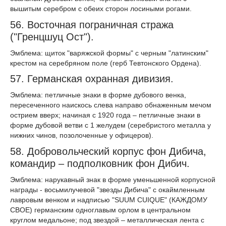
вышитым серебром с обеих сторон лосиными рогами.
56. Восточная пограничная стража
("Гренцшуц Ост").
Эмблема: щиток "варяжской формы" с черным "латинским"
крестом на серебряном поле (герб Тевтонского Ордена).
57. Германская охранная дивизия.
Эмблема: петличные знаки в форме дубового венка,
пересеченного наискось слева направо обнаженным мечом
острием вверх; начиная с 1920 года – петличные знаки в
форме дубовой ветви с 1 желудем (серебристого металла у
нижних чинов, позолоченные у офицеров).
58. Добровольческий корпус фон Дибича,
командир – подполковник фон Дибич.
Эмблема: нарукавный знак в форме уменьшенной корпусной
награды - восьмилучевой "звезды Дибича" с окаймленным
лавровым венком и надписью "SUUM CUIQUE" (КАЖДОМУ
СВОЕ) германским одноглавым орлом в центральном
круглом медальоне; под звездой – металлическая лента с