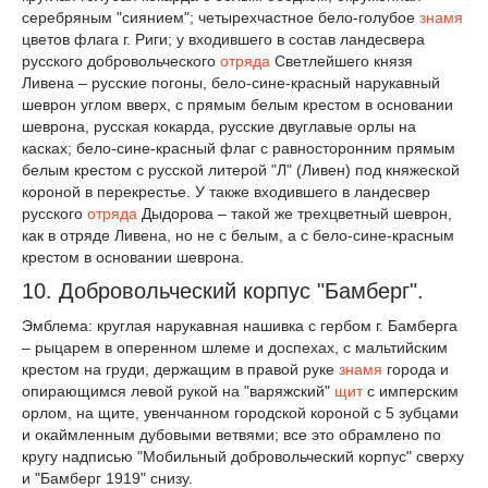
серебряным "сиянием"; четырехчастное бело-голубое
знамя
цветов флага г. Риги; у входившего в состав ландесвера
русского добровольческого
отряда
Светлейшего князя
Ливена – русские погоны, бело-сине-красный нарукавный
шеврон углом вверх, с прямым белым крестом в основании
шеврона, русская кокарда, русские двуглавые орлы на
касках; бело-сине-красный флаг с равносторонним прямым
белым крестом с русской литерой "Л" (Ливен) под княжеской
короной в перекрестье. У также входившего в ландесвер
русского
отряда
Дыдорова – такой же трехцветный шеврон,
как в отряде Ливена, но не с белым, а с бело-сине-красным
крестом в основании шеврона.
10. Добровольческий корпус "Бамберг".
Эмблема: круглая нарукавная нашивка с гербом г. Бамберга
– рыцарем в оперенном шлеме и доспехах, с мальтийским
крестом на груди, держащим в правой руке
знамя
города и
опирающимся левой рукой на "варяжский"
щит
с имперским
орлом, на щите, увенчанном городской короной с 5 зубцами
и окаймленным дубовыми ветвями; все это обрамлено по
кругу надписью "Мобильный добровольческий корпус" сверху
и "Бамберг 1919" снизу.