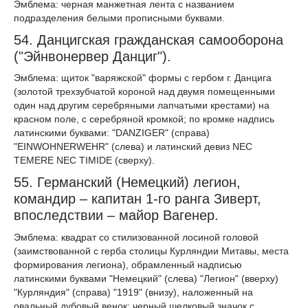
Эмблема: черная манжетная лента с названием
подразделения белыми прописными буквами.
54. Данцигская гражданская самооборона
("Эйнвонервер Данциг").
Эмблема: щиток "варяжской" формы с гербом г. Данцига
(золотой трехзубчатой короной над двумя помещенными
один над другим серебряными лапчатыми крестами) на
красном поле, с серебряной кромкой; по кромке надпись
латинскими буквами: "DANZIGER" (справа)
"EINWOHNERWEHR" (слева) и латинский девиз NEC
TEMERE NEC TIMIDE (сверху).
55. Германский (Немецкий) легион,
командир – капитан 1-го ранга Зиверт,
впоследствии – майор Вагенер.
Эмблема: квадрат со стилизованной лосиной головой
(заимствованной с герба столицы Курляндии Митавы, места
формирования легиона), обрамленный надписью
латинскими буквами "Немецкий" (слева) "Легион" (вверху)
"Курляндия" (справа) "1919" (внизу), наложенный на
овальный дубовый венок; черный шелковый значок с