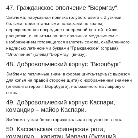
47. Гражданское ополчение "Вюрмгау".
Эмблема: нарукавная повязка голубого цвета с 2 узкими
белыми горизонтальными полосками по краям,
перекрещенная посредине поперечной лентой той же
расцветки, с нашитым на нее овальным медальоном с
изображением готовящегося взлететь сокола, окаймленного
надписью латинскими буквами "Гражданское" (справа)
"Ополчение" (слева) "Вюрмгау" (внизу).
48. Добровольческий корпус "Вюрцбург".
Эмблема: петличные знаки в форме щитка-тарча (с вырезом
для копья на правой стороне щита) с изображением знамени
(элементы герба г. Вюрцбурга), наложенного на лавровую
ветвь.
49. Добровольческий корпус Каспари,
командир – майор Каспари.
Эмблема: узкая белая горизонтальная нарукавная лента.
50. Кассельская офицерская рота,
командир – капитан Мараун (будущий