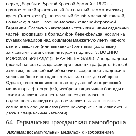
период борьбы с Рурской Красной Армией в 1920 г. -
прямостоящий крюковидный (головчатый, гамматический)
крест ("гакенкрейц"), нанесенный белой масляной краской,
на касках; знамя – военно-морской флаг кайзеровской
Германии. Согласно некоторым источникам, чины отдельных
частей, входивших в бригаду фон Лёвенфельда, носили на
рукавах мундиров над обшлагом манжетную ленту черного
цвета с вышитой (или вытканной) желтыми (золотыми)
заглавными латинскими литерами надпись "3. ВОЕННО-
МОРСКАЯ БРИГАДА" (3. MARINE BRIGADE). Иногда надпись
(якобы) наносилась краской при помощи трафарета (способ,
заметим, не способный обеспечить сохранность надписи в
условиях боев и походов на мало-мальски долгий срок).
Однако, насколько известно автору данной исторической
миниатюры, фотографий, изображающих чинов бригады с
такими манжетными лентами, не сохранилось, а
подлинность дошедших до нас манжетных лент вызывает
сомнения у специалистов (хотя некоторые из них включены
даже в специальные каталоги).
64. Германская гражданская самооборона.
Эмблема: восьмиугольный медальон с изображением