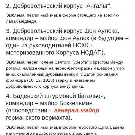
2. Добровольческий корпус "Ангальт".
Эмблема: петличный знак в форме стоящего на всех 4-х
лапах медведя.
3. Добровольческий корпус фон Аулока,
командир – майор фон Аулок (в будущем –
один из руководителей НСКК -
моторизованного Корпуса НСДАП).
Эмблема: череп "оленя Святого Губерта" с крестом между
рогами, наложенный на черно-бело-красный шеврон углом
вниз, окаймленный дубовым венком, с датой основания
фрайкора (10. 12. 1918) вверху и названием
добровольческого корпуса внизу венка.
4. Баденский штурмовой батальон,
командир – майор Боккельман
(впоследствии –
генерал-майор
германского вермахта).
Эмблема: петличный знак в форме гербового щита Бадена,
наложенного на дубовую ветвь с 2 желудями.