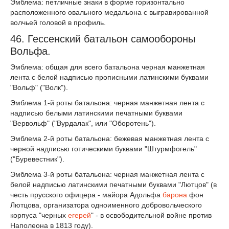
Эмблема: петличные знаки в форме горизонтально
расположенного овального медальона с выгравированной
волчьей головой в профиль.
46. Гессенский батальон самообороны
Вольфа.
Эмблема: общая для всего батальона черная манжетная
лента с белой надписью прописными латинскими буквами
"Вольф" ("Волк").
Эмблема 1-й роты батальона: черная манжетная лента с
надписью белыми латинскими печатными буквами
"Вервольф" ("Вурдалак", или "Оборотень").
Эмблема 2-й роты батальона: бежевая манжетная лента с
черной надписью готическими буквами "Штурмфогель"
("Буревестник").
Эмблема 3-й роты батальона: черная манжетная лента с
белой надписью латинскими печатными буквами "Лютцов" (в
честь прусского офицера - майора Адольфа
барона
фон
Лютцова, организатора одноименного добровольческого
корпуса "черных
егерей
" - в освободительной войне против
Наполеона в 1813 году).