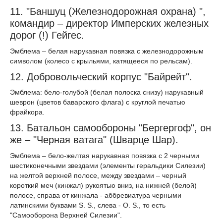
11. "Баншуц (Железнодорожная охрана) ",
командир – директор Имперских железных
дорог (!) Гейгес.
Эмблема – белая нарукавная повязка с железнодорожным
символом (колесо с крыльями, катящееся по рельсам).
12. Добровольческий корпус "Байрейт".
Эмблема: бело-голубой (белая полоска снизу) нарукавный
шеврон (цветов баварского флага) с круглой печатью
фрайкора.
13. Батальон самообороны "Бергергоф", он
же – "Черная ватага" (Шварце Шар).
Эмблема – бело-желтая нарукавная повязка с 2 черными
шестиконечными звездами (элементы геральдики Силезии)
на желтой верхней полосе, между звездами – черный
короткий меч (кинжал) рукоятью вниз, на нижней (белой)
полосе, справа от кинжала - аббревиатура черными
латинскими буквами S. S., слева - O. S., то есть
"Самооборона Верхней Силезии".