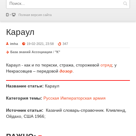
Полная версия сайта
Караул
imha
19-02-2021, 23:58
347
База знаний Ассоциации
/
"К"
Караул - как и по тюркски, стража, сторожевой
отряд
; у
Некрасовцев – передовой
дозор
.
Название статьи:
Караул
Категория темы:
Русская Императорская армия
Источник статьи:
Казачий словарь-справочник. Кливленд,
Ойдахо, США 1966;