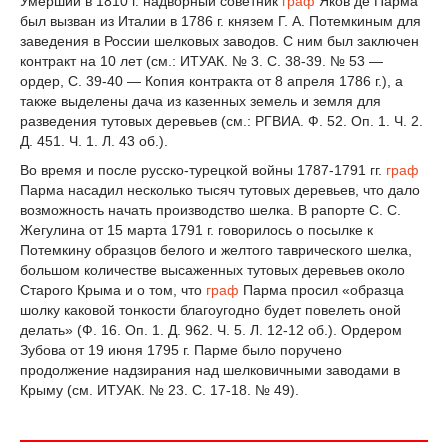
Умерший в 1810 г. надворный советник
граф
Яков де Парма
был вызван из Италии в 1786 г. князем Г. А. Потемкиным для
заведения в России шелковых заводов. С ним был заключен
контракт на 10 лет (см.: ИТУАК. № 3. С. 38-39. № 53 —
ордер, С. 39-40 — Копия контракта от 8 апреля 1786 г.), а
также выделены дача из казенных земель и земля для
разведения тутовых деревьев (см.: РГВИА. Ф. 52. Оп. 1. Ч. 2.
Д. 451. Ч. 1. Л. 43 об.).
Во время и после русско-турецкой войны 1787-1791 гг.
граф
Парма насадил несколько тысяч тутовых деревьев, что дало
возможность начать производство шелка. В рапорте С. С.
Жегулина от 15 марта 1791 г. говорилось о посылке к
Потемкину образцов белого и желтого таврического шелка,
большом количестве высаженных тутовых деревьев около
Старого Крыма и о том, что
граф
Парма просил «образца
шолку каковой тонкости благоугодно будет повелеть оной
делать» (Ф. 16. Оп. 1. Д. 962. Ч. 5. Л. 12-12 об.). Ордером
Зубова от 19 июня 1795 г. Парме было поручено
продолжение надзирания над шелковичными заводами в
Крыму (см. ИТУАК. № 23. С. 17-18. № 49).