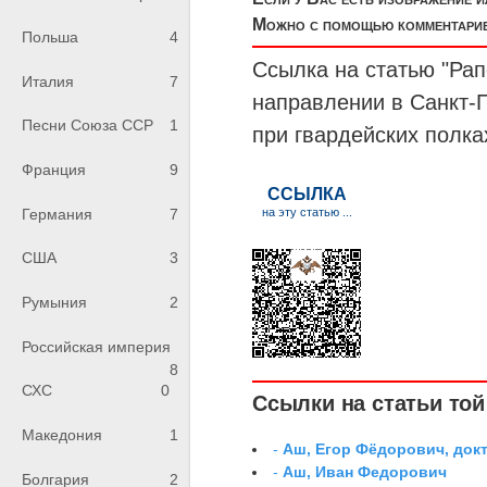
Можно с помощью комментариев
Польша
4
Ссылка на статью "Рапо
Италия
7
направлении в Санкт-
Песни Союза ССР
1
при гвардейских полка
Франция
9
Германия
7
США
3
Румыния
2
Российская империя
8
СХС
0
Ссылки на статьи той 
Македония
1
-
Аш, Егор Фёдорович, док
-
Аш, Иван Федорович
Болгария
2