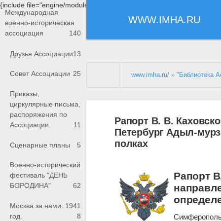
{include file="engine/modules/saperu/head.php"}
Международная
WWW.IMHA.RU
военно-историческая
ассоциация
140
Друзья Ассоциации
13
Совет Ассоциации
25
www.imha.ru/
»
"Библиотека А
Приказы,
циркулярные письма,
распоряжения по
Рапорт В. В. Каховско
Ассоциации
11
Петербург Адыл-мурз
полках
Сценарные планы
5
Военно-исторический
Рапорт В
фестиваль "ДЕНЬ
БОРОДИНА"
62
направле
определе
Москва за нами. 1941
год.
8
Симферопол