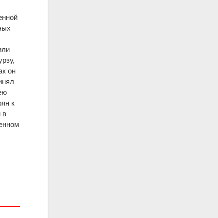
венной
ных
или
рзу,
ак он
инял
ею
рян к
 в
зенном