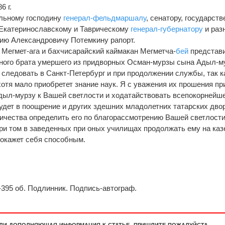
6 г.
ельному господину
генерал-фельдмаршалу
, сенатору, государст
 Екатеринославскому и Таврическому
генерал-губернатору
и раз
рию Александровичу Потемкину рапорт.
Мегмет-ага и бахчисарайский каймакан Мегметча-
бей
представ
ного брата умершего из придворных Осман-мурзы сына Адыл-му
следовать в Санкт-Петербург и при продолжении службы, так к
хотя мало приобретет знание наук. Я с уважения их прошения пр
дыл-мурзу к Вашей светлости и ходатайствовать всепокорнейш
будет в поощрение и других здешних младолетних татарских дво
ичества определить его по благорассмотрению Вашей светлости
при том в заведенных при оных училищах продолжать ему на ка
 окажет себя способным.
395-395 об. Подлинник. Подпись-автограф.
или дополняющая информация к статье, пришлите пожалуйста.