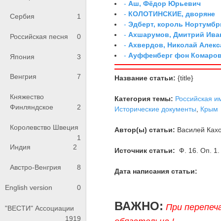
-
Аш, Фёдор Юрьевич
-
КОЛОТИНСКИЕ, дворяне
Сербия
1
-
Эдберт, король Нортумбр
-
Ахшарумов, Дмитрий Иван
Российская песня
0
-
Ахвердов, Николай Алекс
-
Ауффенберг фон Комаров
Япония
3
Венгрия
7
Название статьи:
{title}
Княжество
Категория темы:
Российская и
Финляндское
2
Исторические документы
,
Крым
Королевство Швеция
Автор(ы) статьи:
Василей Кахо
1
Индия
2
Источник статьи:
Ф. 16. Оп. 1.
Австро-Венгрия
8
Дата написания статьи:
English version
0
ВАЖНО:
При перепеч
"ВЕСТИ" Ассоциации
1919