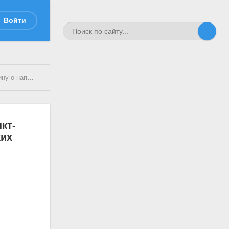
Войти
при гвардейских полках
кт-
ких