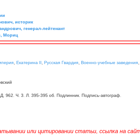
ии
ович, историк
андрович, генерал-лейтенант
, Мориц
мперия
,
Екатерина II
,
Русская Гвардия
,
Военно-учебные заведения
,
вский
 Д. 962. Ч. 3. Л. 395-395 об. Подлинник. Подпись-автограф.
атывании или цитировании статьи, ссылка на сай