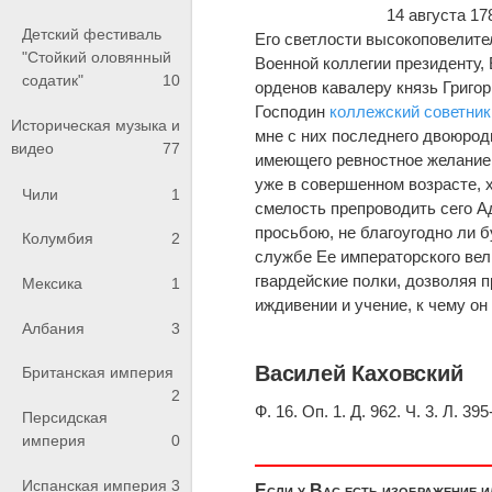
14 августа 178
Детский фестиваль
Его светлости высокоповелит
"Стойкий оловянный
Военной коллегии президенту,
содатик"
10
орденов кавалеру князь Григо
Господин
коллежский советник
Историческая музыка и
мне с них последнего двоюрод
видео
77
имеющего ревностное желание 
уже в совершенном возрасте, 
Чили
1
смелость препроводить сего А
просьбою, не благоугодно ли 
Колумбия
2
службе Ее императорского вел
гвардейские полки, дозволяя 
Мексика
1
иждивении и учение, к чему он
Албания
3
Василей Каховский
Британская империя
2
Ф. 16. Оп. 1. Д. 962. Ч. 3. Л. 
Персидская
империя
0
Испанская империя
3
Если у Вас есть изображение 