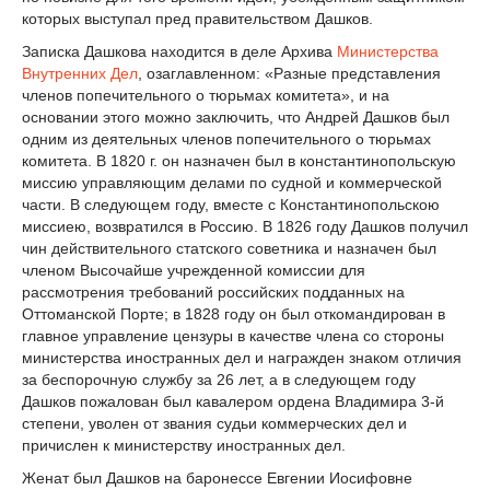
которых выступал пред правительством Дашков.
Записка Дашкова находится в деле Архива
Министерства
Внутренних Дел
, озаглавленном: «Разные представления
членов попечительного о тюрьмах комитета», и на
основании этого можно заключить, что Андрей Дашков был
одним из деятельных членов попечительного о тюрьмах
комитета. В 1820 г. он назначен был в константинопольскую
миссию управляющим делами по судной и коммерческой
части. В следующем году, вместе с Константинопольскою
миссиею, возвратился в Россию. В 1826 году Дашков получил
чин действительного статского советника и назначен был
членом Высочайше учрежденной комиссии для
рассмотрения требований российских подданных на
Оттоманской Порте; в 1828 году он был откомандирован в
главное управление цензуры в качестве члена со стороны
министерства иностранных дел и награжден знаком отличия
за беспорочную службу за 26 лет, а в следующем году
Дашков пожалован был кавалером ордена Владимира 3-й
степени, уволен от звания судьи коммерческих дел и
причислен к министерству иностранных дел.
Женат был Дашков на баронессе Евгении Иосифовне