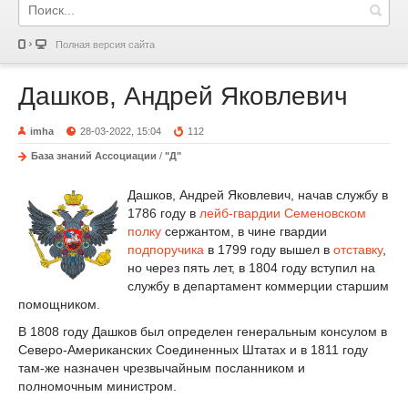
Полная версия сайта
Дашков, Андрей Яковлевич
imha
28-03-2022, 15:04
112
База знаний Ассоциации
/
"Д"
Дашков, Андрей Яковлевич, начав службу в
1786 году в
лейб-гвардии Семеновском
полку
сержантом, в чине гвардии
подпоручика
в 1799 году вышел в
отставку
,
но через пять лет, в 1804 году вступил на
службу в департамент коммерции старшим
помощником.
В 1808 году Дашков был определен генеральным консулом в
Северо-Американских Соединенных Штатах и в 1811 году
там-же назначен чрезвычайным посланником и
полномочным министром.