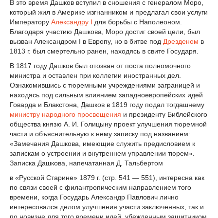
В это время Дашков вступил в сношения с генералом Моро,
который жил в Америке изгнанником и предлагал свои услуги
Императору
Александру I
для борьбы с Наполеоном.
Благодаря участию Дашкова, Моро достиг своей цели, был
вызван Александром I в Европу, но в битве под
Дрезденом
в
1813 г. был смертельно ранен, находясь в свите Государя.
В 1817 году Дашков был отозван от поста полномочного
министра и оставлен при коллегии иностранных дел.
Ознакомившись с тюремными учреждениями заграницей и
находясь под сильным влиянием западноевропейских идей
Говарда и Блакстона, Дашков в 1819 году подал тогдашнему
министру народного просвещения
и президенту Библейского
общества князю А. И. Голицыну проект улучшения тюремной
части и объяснительную к нему записку под названием:
«Замечания Дашкова, имеющие служить предисловием к
запискам о устроении и внутреннем управлении тюрем».
Записка Дашкова, напечатанная Д. Тальбертом
в «Русской Старине» 1879 г. (стр. 541 — 551), интересна как
по связи своей с филантропическим направлением того
времени, когда Государь Александр Павлович лично
интересовался делом улучшения участи заключенных, так и
по новизне для того времени идей, убежденным защитником