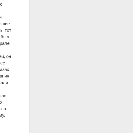
до
и
ившие
ы тот
в был
врале
й, он
мест
лазах
мания
жали
о
лан
о
ы в
му,