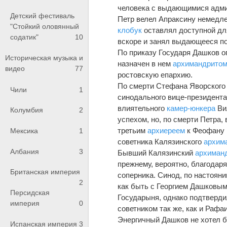
человека с выдающимися адм
Детский фестиваль
Петр велел Апраксину немедле
"Стойкий оловянный
клобук
оставлял доступной для
содатик"
10
вскоре и занял выдающееся п
По приказу Государя Дашков о
Историческая музыка и
назначен в нем
архимандрито
видео
77
ростовскую епархию.
По смерти Стефана Яворского 
Чили
1
синодального вице-президента
влиятельного
камер-юнкера
Ви
Колумбия
2
успехом, но, по смерти Петра,
третьим
архиереем
к Феофану 
Мексика
1
советника Калязинского
архим
Албания
3
Бывший Калязинский
архиман
прежнему, вероятно, благодар
Британская империя
соперника. Синод, по настоян
2
как быть с Георгием Дашковым 
Персидская
Государыня, однако подтверди
империя
0
советником так же, как и Рафаи
Энергичный Дашков не хотел бы
Испанская империя
3