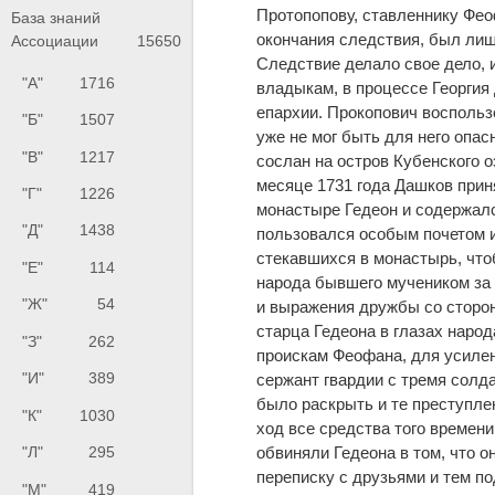
Протопопову, ставленнику Фео
База знаний
окончания следствия, был лиш
Ассоциации
15650
Следствие делало свое дело, 
"А"
1716
владыкам, в процессе Георгия
епархии. Прокопович воспольз
"Б"
1507
уже не мог быть для него опа
"В"
1217
сослан на остров Кубенского 
месяце 1731 года Дашков прин
"Г"
1226
монастыре Гедеон и содержалс
"Д"
1438
пользовался особым почетом и
стекавшихся в монастырь, что
"Е"
114
народа бывшего мучеником за 
"Ж"
54
и выражения дружбы со сторо
старца Гедеона в глазах наро
"З"
262
проискам Феофана, для усиле
"И"
389
сержант гвардии с тремя солд
было раскрыть и те преступле
"К"
1030
ход все средства того времени
обвиняли Гедеона в том, что о
"Л"
295
переписку с друзьями и тем по
"М"
419