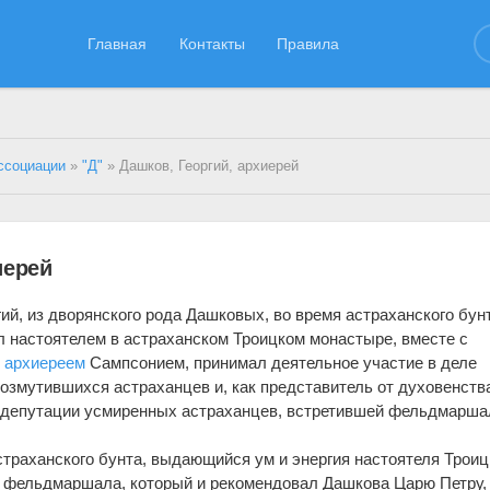
Главная
Контакты
Правила
ссоциации
»
"Д"
» Дашков, Георгий, архиерей
иерей
ий, из дворянского рода Дашковых, во время астраханского бунт
ыл настоятелем в астраханском Троицком монастыре, вместе с
м
архиереем
Сампсонием, принимал деятельное участие в деле
озмутившихся астраханцев и, как представитель от духовенств
 депутации усмиренных астраханцев, встретившей фельдмарша
страханского бунта, выдающийся ум и энергия настоятеля Троиц
 фельдмаршала, который и рекомендовал Дашкова Царю Петру, 