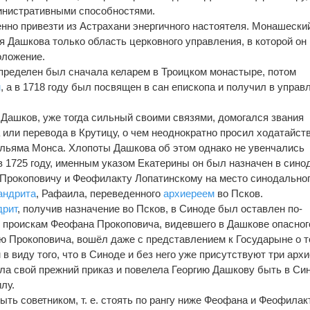
инистративными способностями.
нно привезти из Астрахани энергичного настоятеля. Монашески
 Дашкова только область церковного управления, в которой он
оложение.
пределен был сначала келарем в Троицком монастыре, потом
м
, а в 1718 году был посвящен в сан епископа и получил в управ
Дашков, уже тогда сильный своими связями, домогался звания
 или перевода в Крутицу, о чем неоднократно просил ходатайст
льяма Монса. Хлопоты Дашкова об этом однако не увенчались
 в 1725 году, именным указом Екатерины он был назначен в сино
Прокоповичу и Феофилакту Лопатинскому на место синодально
андрита
, Рафаила, переведенного
архиереем
во Псков.
дрит
, получив назначение во Псков, в Синоде был оставлен по-
я проискам Феофана Прокоповича, видевшего в Дашкове опасног
ию Прокоповича, вошёл даже с представлением к Государыне о т
в виду того, что в Синоде и без него уже присутствуют три архи
ла свой прежний приказ и повелела Георгию Дашкову быть в Си
лу.
ть советником, т. е. стоять по рангу ниже Феофана и Феофилакт