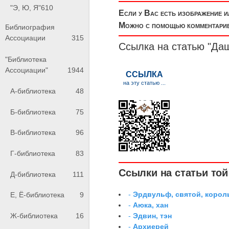
"Э, Ю, Я"
610
Если у Вас есть изображение 
Можно с помощью комментариев
Библиография
Ассоциации
315
Ссылка на статью "Даш
"Библиотека
Ассоциации"
1944
А-библиотека
48
Б-библиотека
75
В-библиотека
96
Г-библиотека
83
Ссылки на статьи той 
Д-библиотека
111
-
Эрдвульф, святой, коро
Е, Ё-библиотека
9
-
Аюка, хан
-
Эдвин, тэн
Ж-библиотека
16
-
Архиерей