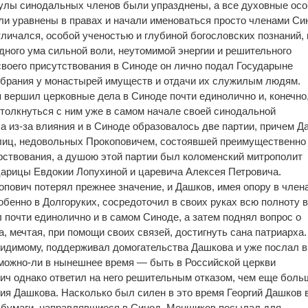
итулы синодальных членов были упразднены, а все духовные ос
и уравнены в правах и начали именоваться просто членами Си
тличался, особой ученостью и глубиной богословских познаний, 
дного ума сильной воли, неутомимой энергии и решительного
 своего присутствования в Синоде он лично подал Государыне
обрания у монастырей имуществ и отдачи их служилым людям.
 вершил церковные дела в Синоде почти единолично и, конечно
столкнуться с ним уже в самом начале своей синодальной
а из-за влияния и в Синоде образовалось две партии, причем Д
 лиц, недовольных Прокоповичем, состоявшей преимущественно
рствования, а душою этой партии был коломенский митрополит
царицы Евдокии Лопухиной и царевича Алексея Петровича.
пович потерял прежнее значение, и Дашков, имея опору в член
обенно в Долгоруких, сосредоточил в своих руках всю полноту 
 почти единолично и в самом Синоде, а затем поднял вопрос о
 мечтая, при помощи своих связей, достигнуть сана патриарха.
видимому, поддерживал домогательства Дашкова и уже послал в
можно-ли в нынешнее время — быть в Российской церкви
ч однако ответил на него решительным отказом, чем еще боль
гия Дашкова. Насколько был силен в это время Георгий Дашков 
се бумаги, направлявшиеся в Синод, Меншиков посылал для