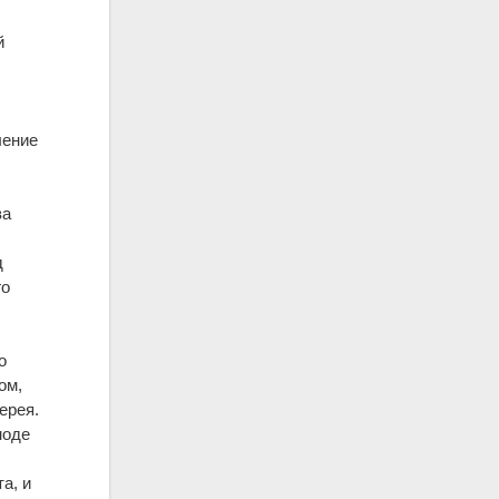
й
ление
ва
д
го
о
ом,
ерея.
ноде
а, и