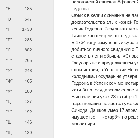
вологодский епископ Афанасий
Гедеона.
"Н"
185
Обыск в келии схимника не дал
"О"
547
доказательства злых козней Г
келии Гедеона. Результатом это
"П"
1430
Тайной канцелярии последова
"Р"
283
В 1734 году измученный суро
добиться личного свидания с 
"С"
882
старость лет и объявил «Слово
"Т"
265
Государыне с предложением ус
спокойствия, в Успенский Нерч
"У"
246
колодника. Государыня утверд
"Ф"
465
Гедеона в Успенском монастыр
хотя бы о государевом слове и
"Х"
180
Высочайший указ 23 октября 
"Ц"
127
царствование не застал уже с
Синода, Дашков умер 17 апреля
"Ч"
192
имущество — «скарб», по реш
"Ш"
446
монастыря.
"Щ"
120