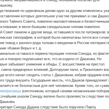
ашкову.
рствования по церковным делам одно за другим отменялись ук
 составлении которых деятельное участие принимал и сам Дашко
овного Тайного Совета, повелено маловотчинным и безвотчинным
основании; в июле-бывшим синодальным членам повелено
й Совет панагии и другие вещи, оставшиеся после патриархов; 
Невская типография, в которой были напечатаны почти все сочи
е повод к разного рода толкам о введении в России лютеранст
ние «Камня Веры» и т. д.
минально оставался первенствующим членом Синода, но факти
ью и покорно подписывал все, что исходило от Дашкова. Но
торые забывают унижение и обиды. С восшествием на престол
смена придворных влияний, Долгорукие пали, а Прокопович во
жде всего начал сводить счеты с Дашковым, избрав орудием клев
го труда внушить Государыне мысль, что Дашков принадлежит 
вляется не безопасным для неё человеком. Кроме того, он суме
мператрицы
взяточником, который своими незаконными побора
сочайшим указом Синоду велено было произвести следствие по
 Дашкова.
екретаря Синода Дудина следствие было поручено Павлу