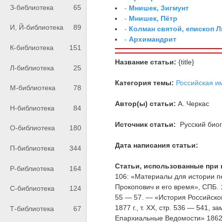
З-библиотека
65
-
Мнишек, Зигмунт
-
Мнишек, Пётр
И, Й-библиотека
89
-
Колман святой, епископ 
-
Архимандрит
К-библиотека
151
Название статьи:
{title}
Л-библиотека
25
Категория темы:
Российская и
М-библиотека
78
Автор(ы) статьи:
А. Черкас
Н-библиотека
84
Источник статьи:
Русский биог
О-библиотека
180
Дата написания статьи:
П-библиотека
344
Статьи, использованные при 
Р-библиотека
164
106: «Материалы для истории п
Прокопович и его время», СПБ. 18
С-библиотека
124
55 — 57. — «История Российской И
1877 г., т. XX, стр. 536 — 541,
Т-библиотека
67
Епархиальные Ведомости» 1862 