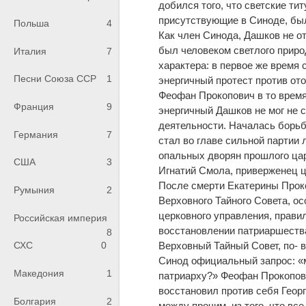
добился того, что светские т
присутствующие в Синоде, был
Польша
4
Как член Синода, Дашков не о
был человеком светлого приро
Италия
7
характера: в первое же время
Песни Союза ССР
1
энергичный протест против от
Феофан Прокопович в то время
Франция
9
энергичный Дашков не мог не 
деятельности. Началась борьб
Германия
7
стал во главе сильной партии
опальных дворян прошлого ца
США
3
Игнатий Смола, приверженец 
После смерти Екатерины Проко
Румыния
2
Верховного Тайного Совета, ос
церковного управления, правил
Российская империя
восстановлении патриаршества,
8
Верховный Тайный Совет, по- 
СХС
0
Синод официальный запрос: «
Македония
1
патриарху?» Феофан Прокопови
восстановил против себя Геор
Болгария
2
между прочим, из того, что в