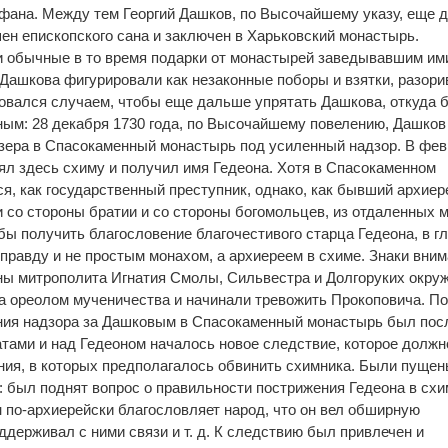
фана. Между тем Георгий Дашков, по Высочайшему указу, еще 
ен епископского сана и заключен в Харьковский монастырь.
и обычные в то время подарки от монастырей заведывавшим им
 Дашкова фигурировали как незаконные поборы и взятки, разор
овался случаем, чтобы еще дальше упрятать Дашкова, откуда б
сным: 28 декабря 1730 года, по Высочайшему повелению, Дашко
озера в Спасокаменный монастырь под усиленный надзор. В фе
ял здесь схиму и получил имя Гедеона. Хотя в Спасокаменном
я, как государственный преступник, однако, как бывший архиере
 со стороны братии и со стороны богомольцев, из отдаленных 
бы получить благословение благочестивого старца Гедеона, в г
правду и не простым монахом, а архиереем в схиме. Знаки вни
ны митрополита Игнатия Смолы, Сильвестра и Долгоруких окру
да ореолом мученичества и начинали тревожить Прокоповича. П
ния надзора за Дашковым в Спасокаменный монастырь был пос
атами и над Гедеоном началось новое следствие, которое должн
ния, в которых предполагалось обвинить схимника. Были пущен
: был поднят вопрос о правильности пострижения Гедеона в схи
н по-архиерейски благословляет народ, что он вел обширную
ддерживал с ними связи и т. д. К следствию был привлечен и