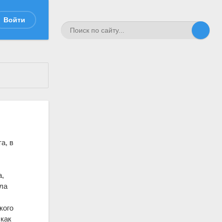
Войти
а, в
а,
ла
кого
как