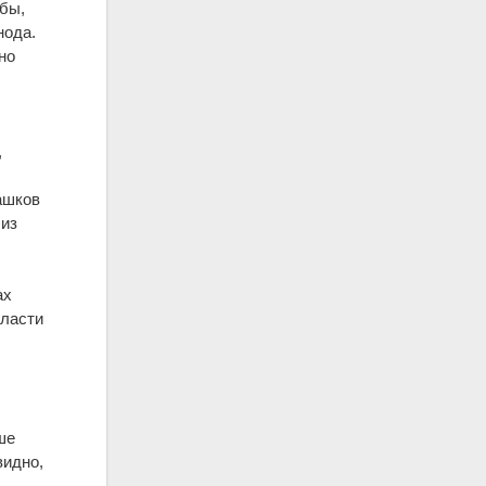
обы,
нода.
но
,
ашков
 из
ах
власти
ше
видно,