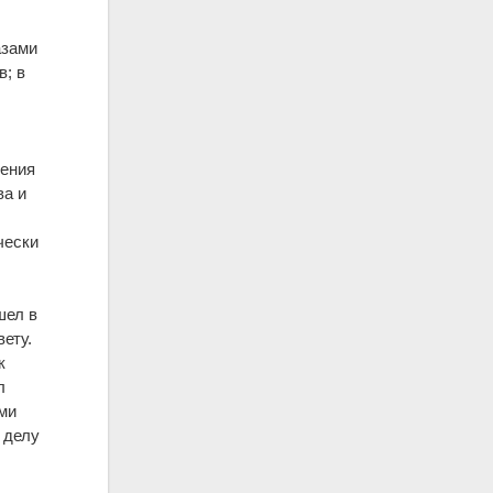
азами
в; в
в
нения
ва и
чески
шел в
ету.
к
л
ми
 делу