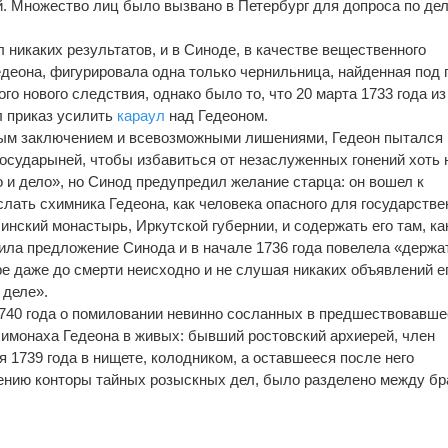
. Множество лиц было вызвано в Петербург для допроса по де
 никаких результатов, и в Синоде, в качестве вещественного
едеона, фигурировала одна только чернильница, найденная под
го нового следствия, однако было то, что 20 марта 1733 года из
л приказ усилить
караул
над Гедеоном.
вым заключением и всевозможными лишениями, Гедеон пытался
Государыней, чтобы избавиться от незаслуженных гонений хоть 
 и дело», но Синод предупредил желание старца: он вошел к
лать схимника Гедеона, как человека опасного для государстве
инский монастырь, Иркутской губернии, и содержать его там, ка
ила предложение Синода и в начале 1736 года повелела «держа
е даже до смерти неисходно и не слушая никаких объявлений е
 деле».
1740 года о помиловании невинно сосланных в предшествовавше
химонаха Гедеона в живых: бывший ростовский архиерей, член
 1739 года в нищете, колодником, а оставшееся после него
ению конторы тайных розыскных дел, было разделено между б