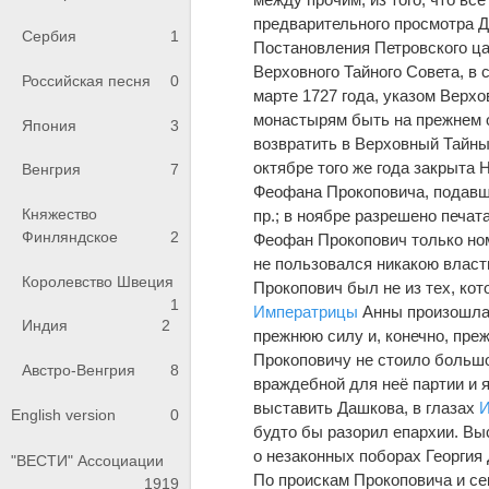
предварительного просмотра Д
Сербия
1
Постановления Петровского ца
Верховного Тайного Совета, в
Российская песня
0
марте 1727 года, указом Верх
монастырям быть на прежнем 
Япония
3
возвратить в Верховный Тайны
октябре того же года закрыта 
Венгрия
7
Феофана Прокоповича, подавши
Княжество
пр.; в ноябре разрешено печата
Финляндское
2
Феофан Прокопович только но
не пользовался никакою власт
Королевство Швеция
Прокопович был не из тех, ко
1
Императрицы
Анны произошла 
Индия
2
прежнюю силу и, конечно, пре
Прокоповичу не стоило большо
Австро-Венгрия
8
враждебной для неё партии и я
выставить Дашкова, в глазах
И
English version
0
будто бы разорил епархии. Вы
о незаконных поборах Георгия
"ВЕСТИ" Ассоциации
По проискам Прокоповича и с
1919