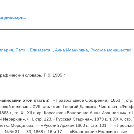
Линдисфарна
мперия
,
Петр I
,
Елизавета I
,
Анна Иоанновна
,
Русское монашество
рафический словарь. Т. 9. 1905 г.
написании этой статьи:
«Православное Обозрение» 1863 г., стр
ервой половины XVIII столетия, Георгий Дашков». Чистович: «Феоф
68 г., гл. XI, XII и др. Корсаков: «Воцарение Анны Иоанновны», т. I,
ерархии», ч. I, стр. 123. «Русская Старина», 1879 г., т. XXIV, стр. 
 заметка Мерцалова. — «Русский Архив» 1863 г., стр. 101. — «Ярослав
г. №№ 31 — 33, 1868 г. 16 и 17. — «Вологодские Епархиальные