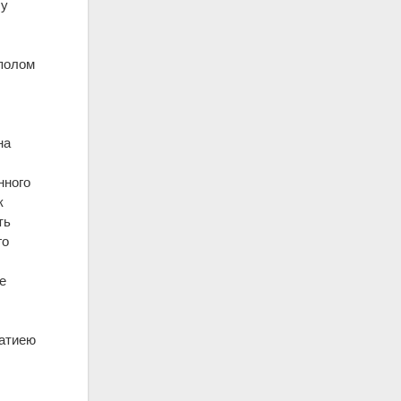
лу
 полом
на
нного
к
ть
го
е
ратиею