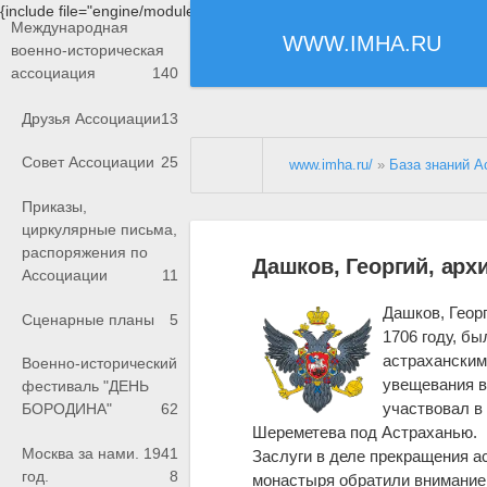
{include file="engine/modules/saperu/head.php"}
Международная
WWW.IMHA.RU
военно-историческая
ассоциация
140
Друзья Ассоциации
13
Совет Ассоциации
25
www.imha.ru/
»
База знаний А
Приказы,
циркулярные письма,
распоряжения по
Дашков, Георгий, арх
Ассоциации
11
Дашков, Георг
Сценарные планы
5
1706 году, б
астрахански
Военно-исторический
увещевания в
фестиваль "ДЕНЬ
участвовал в
БОРОДИНА"
62
Шереметева под Астраханью.
Москва за нами. 1941
Заслуги в деле прекращения а
год.
8
монастыря обратили внимание