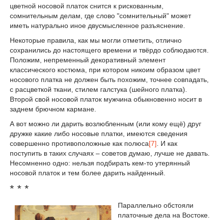
цветной носовой платок снится к рискованным,
сомнительным делам, где слово "сомнительный" может
иметь натурально иное двусмысленное разъяснение.
Некоторые правила, как мы могли отметить, отлично
сохранились до настоящего времени и твёрдо соблюдаются.
Положим, непременный декоративный элемент
классического костюма, при котором никоим образом цвет
носового платка не должен быть похожим, точнее совпадать,
с расцветкой ткани, стилем галстука (шейного платка).
Второй свой носовой платок мужчина обыкновенно носит в
заднем брючном кармане.
А вот можно ли дарить возлюбленным (или кому ещё) друг
дружке какие либо носовые платки, имеются сведения
совершенно противоположные как полюса
[7]
. И как
поступить в таких случаях – советов думаю, лучше не давать.
Несомненно одно: нельзя подбирать кем-то утерянный
носовой платок и тем более дарить найденный.
* * *
Параллельно обстояли
платочные дела на Востоке.