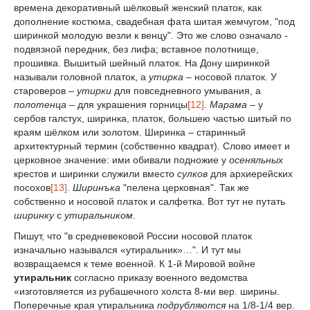
времена декоративный шёлковый женский платок, как
дополнение костюма, свадебная фата шитая жемчугом, "под
ширинкой молодую везли к венцу". Это же слово означало -
подвязной передник, без лифа; вставное полотнище,
прошивка. Вышитый шейный платок. На Дону ширинкой
называли головной платок, а
утирка
– носовой платок. У
староверов –
утирки
для повседневного умывания, а
полотенца
– для украшения горницы
[12]
.
Марама
– у
сербов галстух, ширинка, платок, большею частью шитый по
краям шёлком или золотом. Ширинка – старинный
архитектурный термин (собственно квадрат). Слово имеет и
церковное значение: ими обивали подножие у
осеняльных
крестов и ширинки служили вместо
сулков
для архиерейских
посохов
[13]
.
Ширинъка
"пелена церковная". Так же
собственно и носовой платок и салфетка. Вот тут не путать
ширинку
с
утиральником
.
Пишут, что "в средневековой России носовой платок
изначально назывался «утиральник»…". И тут мы
возвращаемся к теме военной. К 1-й Мировой войне
утиральник
согласно приказу военного ведомства
«изготовляется из рубашечного холста 8-ми вер. ширины.
Поперечные края утиральника
подрубляются
на 1/8-1/4 вер.