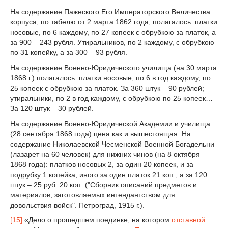
На содержание Пажеского Его Императорского Величества
корпуса, по табелю от 2 марта 1862 года, полагалось: платки
носовые, по 6 каждому, по 27 копеек с обрубкою за платок, а
за 900 – 243 рубля. Утиральников, по 2 каждому, с обрубкою
по 31 копейку, а за 300 – 93 рубля.
На содержание Военно-Юридического училища (на 30 марта
1868 г.) полагалось: платки носовые, по 6 в год каждому, по
25 копеек с обрубкою за платок. За 360 штук – 90 рублей;
утиральники, по 2 в год каждому, с обрубкою по 25 копеек…
За 120 штук – 30 рублей.
На содержание Военно-Юридической Академии и училища
(28 сентября 1868 года) цена как и вышестоящая. На
содержание Николаевской Чесменской Военной Богадельни
(лазарет на 60 человек) для нижних чинов (на 8 октября
1868 года): платков носовых 2, за один 20 копеек, и за
подрубку 1 копейка; иного за один платок 21 коп., а за 120
штук – 25 руб. 20 коп. ("Сборник описаний предметов и
материалов, заготовляемых интендантством для
довольствия войск". Петроград, 1915 г.).
[15]
«Дело о прошедшем поединке, на котором
отставной