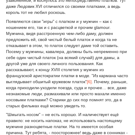
узаконенной, и коснулось это непосредственно платков. Тут
даже Людовик XVI отличился со своими платками, а ведь
король тот не любил роскошь.
Появляются свои "игры" с платком и у мужчин – как с
ношением его, так и с расцветкой и прочим glamour.
Мужчина, видя расстроенную чем-либо даму, должен
предложить ей, свой чистый белый платок и когда та не
отказывает в этом, то платок следует даме той оставить.
Посему у мужчины, кавалера, должны быть непременно при
себе один чистый платок (на всякий случай) для дамы, а
другой уже для своего личного пользования. Как
рассказывают, к концу XVIII столетия у мужчин из
французской аристократии платки в моде. "Из кармана часто
выглядывает обшитый кружевом платок"
[6]
. Почему, раньше,
когда приходили-уходили поезда, суда и прочее… все, даже
незнакомые люди, размахивали или просто махали именно
носовыми платками? Старики до сих пор помнят это, да в
старых фильмах ещё можно увидеть то.
"Шмыгать носом" – не есть хорошо. И наличествует ещё
правило: не носить напоказ, не использовать настоящему
мужчине разноцветные платки. На то имеется особая
причина. Тут ребята, - поосторожнее! ведь даже в сонниках -