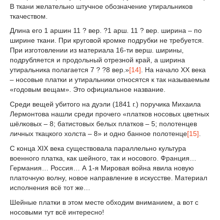
В ткани желательно штучное обозначение утиральников
ткачеством.
Длина его 1 аршин 11 ? вер. ?1 арш. 11 ? вер. ширина – по
ширине ткани. При круговой кромке подрубки не требуется.
При изготовлении из материала 16-ти верш. ширины,
подрубляется и продольный отрезной край, а ширина
утиральника полагается 7 ? ?8 вер.»
[14]
. На начало ХХ века
– носовые платки и утиральники относятся к так называемым
«годовым вещам». Это официальное название.
Среди вещей убитого на дуэли (1841 г.) поручика Михаила
Лермонтова нашли среди прочего «платков носовых цветных
шёлковых – 8; батистовых белых платков – 5; полотенцев
личных ткацкого холста – 8» и одно банное полотенце
[15]
.
С конца XIX века существовала параллельно культура
военного платка, как шейного, так и носового. Франция…
Германия… Россия… А 1-я Мировая война явила новую
платочную волну, новое направление в искусстве. Материал
исполнения всё тот же…
Шейные платки в этом месте обходим вниманием, а вот с
носовыми тут всё интересно!