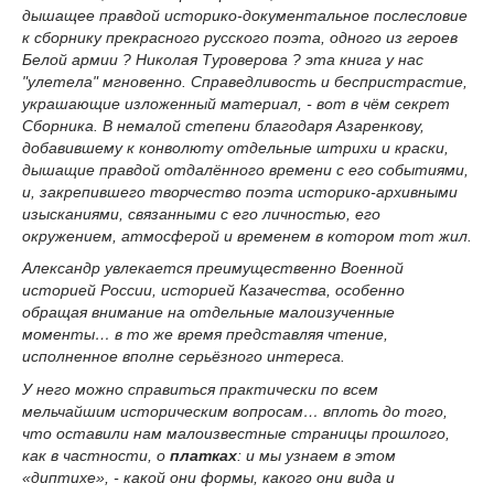
дышащее правдой историко-документальное послесловие
к сборнику прекрасного русского поэта, одного из героев
Белой армии ? Николая Туроверова ? эта книга у нас
"улетела" мгновенно. Справедливость и беспристрастие,
украшающие изложенный материал, - вот в чём секрет
Сборника. В немалой степени благодаря Азаренкову,
добавившему к конволюту отдельные штрихи и краски,
дышащие правдой отдалённого времени с его событиями,
и, закрепившего творчество поэта историко-архивными
изысканиями, связанными с его личностью, его
окружением, атмосферой и временем в котором тот жил.
Александр увлекается преимущественно Военной
историей России, историей Казачества, особенно
обращая внимание на отдельные малоизученные
моменты… в то же время представляя чтение,
исполненное вполне серьёзного интереса.
У него можно справиться практически по всем
мельчайшим историческим вопросам… вплоть до того,
что оставили нам малоизвестные страницы прошлого,
как в частности, о
платках
: и мы узнаем в этом
«диптихе», - какой они формы, какого они вида и