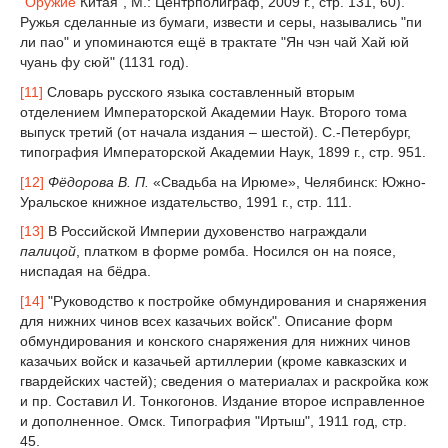
"
Оружие
Китая", М.: Центрполиграф, 2009 г., стр. 131, 60).
Ружья сделанные из бумаги, извести и серы, назывались "пи
ли пао" и упоминаются ещё в трактате "Ян чэн чай Хай юй
чуань фу сюй" (1131 год).
[11]
Словарь русского языка составленный вторым
отделением Императорской Академии Наук. Второго тома
выпуск третий (от начала издания – шестой). С.-Петербург,
типография Императорской Академии Наук, 1899 г., стр. 951.
[12]
Фёдорова В. П.
«Свадьба на Ирюме», Челябинск: Южно-
Уральское книжное издательство, 1991 г., стр. 111.
[13]
В Российской Империи духовенство награждали
палицой
, платком в форме ромба. Носился он на поясе,
ниспадая на бёдра.
[14]
"Руководство к постройке обмундирования и снаряжения
для нижних чинов всех казачьих войск". Описание форм
обмундирования и конского снаряжения для нижних чинов
казачьих войск и казачьей артиллерии (кроме кавказских и
гвардейских частей); сведения о материалах и раскройка кож
и пр. Составил И. Тонкогонов. Издание второе исправленное
и дополненное. Омск. Типография "Иртыш", 1911 год, стр.
45.