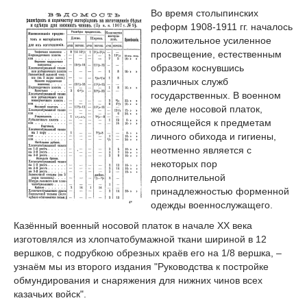
Во время столыпинских
реформ 1908-1911 гг. началось
положительное усиленное
просвещение, естественным
образом коснувшись
различных служб
государственных. В военном
же деле носовой платок,
относящейся к предметам
личного обихода и гигиены,
неотменно является с
некоторых пор
дополнительной
принадлежностью форменной
одежды военнослужащего.
Казённый военный носовой платок в начале ХХ века
изготовлялся из хлопчатобумажной ткани шириной в 12
вершков, с подрубкою обрезных краёв его на 1/8 вершка, –
узнаём мы из второго издания "Руководства к постройке
обмундирования и снаряжения для нижних чинов всех
казачьих войск".