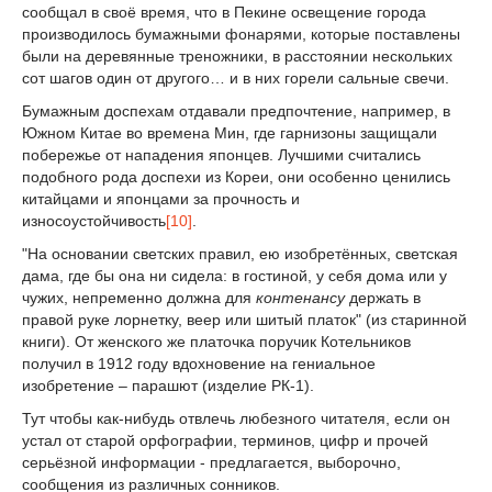
сообщал в своё время, что в Пекине освещение города
производилось бумажными фонарями, которые поставлены
были на деревянные треножники, в расстоянии нескольких
сот шагов один от другого… и в них горели сальные свечи.
Бумажным доспехам отдавали предпочтение, например, в
Южном Китае во времена Мин, где гарнизоны защищали
побережье от нападения японцев. Лучшими считались
подобного рода доспехи из Кореи, они особенно ценились
китайцами и японцами за прочность и
износоустойчивость
[10]
.
"На основании светских правил, ею изобретённых, светская
дама, где бы она ни сидела: в гостиной, у себя дома или у
чужих, непременно должна для
контенансу
держать в
правой руке лорнетку, веер или шитый платок" (из старинной
книги). От женского же платочка поручик Котельников
получил в 1912 году вдохновение на гениальное
изобретение – парашют (изделие РК-1).
Тут чтобы как-нибудь отвлечь любезного читателя, если он
устал от старой орфографии, терминов, цифр и прочей
серьёзной информации - предлагается, выборочно,
сообщения из различных сонников.