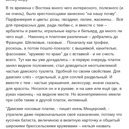
В те времена с Востока много чего интересного, полезного (и
не очень), было крестоносцами занесено "на нашу почву".
Парфюмерия и цветы: розы, гвоздики, лилии, жасмины… Всё
для прекрасных дам, ради любви-с, и вместе с тем –
арбалеты и ракеты; игральные карты и бильярд, да много ли
чего ещё… Наконец и платочки различные – добрались до
Франции. Шёлковые, газовые… Поначалу как трофеи,
роскошь, а потом пошло-поехало: с вышивкой, канителью,
фасонами, "кружево по краю" да с вставкой - и не счесть
всего. Тут как вы уже догадались – в первую очередь платок
занял видное положение, стал доводиться неотъемлемой
частью дамского туалета. Удобной по своим свойствам. Для
дамских слёз – отдельный, и для соплей раздельный. И
вместе с тем - частью украшения, аксессуар, иначе сказать,
для красоты. Носился он и в рукаве, и на шее или ещё где, в
руках наконец - на видном месте. Но всенепременно имели
при себе также и другой платок, интимный.
"Дамские носовые платки, - пишет князь Мещерский, -
утратили даже первоначальное своё назначение, потому что
кусочек батиста, величиною в визитную карточку и обшитый
широкими брюссельскими кружевами – нельзя назвать