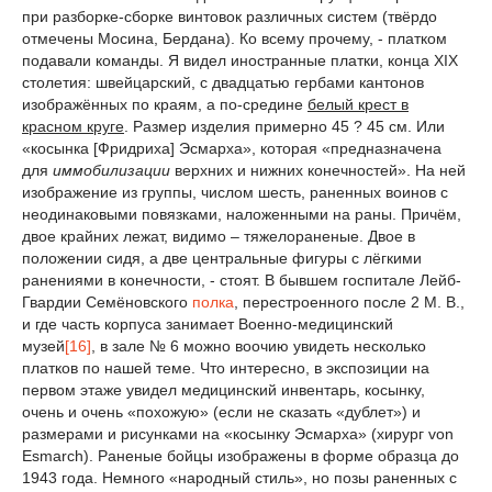
при разборке-сборке винтовок различных систем (твёрдо
отмечены Мосина, Бердана). Ко всему прочему, - платком
подавали команды. Я видел иностранные платки, конца XIX
столетия: швейцарский, с двадцатью гербами кантонов
изображённых по краям, а по-средине
белый крест в
красном круге
. Размер изделия примерно 45 ? 45 см. Или
«косынка [Фридриха] Эсмарха», которая «предназначена
для
иммобилизации
верхних и нижних конечностей». На ней
изображение из группы, числом шесть, раненных воинов с
неодинаковыми повязками, наложенными на раны. Причём,
двое крайних лежат, видимо – тяжелораненые. Двое в
положении сидя, а две центральные фигуры с лёгкими
ранениями в конечности, - стоят. В бывшем госпитале Лейб-
Гвардии Семёновского
полка
, перестроенного после 2 М. В.,
и где часть корпуса занимает Военно-медицинский
музей
[16]
, в зале № 6 можно воочию увидеть несколько
платков по нашей теме. Что интересно, в экспозиции на
первом этаже увидел медицинский инвентарь, косынку,
очень и очень «похожую» (если не сказать «дублет») и
размерами и рисунками на «косынку Эсмарха» (хирург von
Esmarch). Раненые бойцы изображены в форме образца до
1943 года. Немного «народный стиль», но позы раненных с