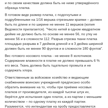
и по своим качествам должна быть не ниже утверждённого
образца платка.
В готовом виде размер платка, с подогнутыми и
подрубленными на 1/16 вершка отрезными краями – должен
быть по длине и по ширине не менее 11 вершков (копия
Ведомости прилагается). "Число нитей в одном квадратном
дюйме не должно быть по основе не менее 56, по утку не
менее 56 и в сложности 112. Разрыв отрезка ткани платка
площадью разрыва в 7 дюймов длиной и в 3 дюйма шириной
должен быть не менее 90 фунтов и в сложности 180 фунтов".
Вес готового носового платка - не менее 8 золотников.
Содержание влажности в платке не должно превышать 6 %
его веса. Ткань должна быть тщательно промыта и не
содержать хлора.
Ответственным за войсковое хозяйство и ведающим
снабжением воинских учреждений предписано особо
обратить внимание на то, чтобы при приёмке носовых
платков от производителя, из каждой тысячи штук их,
берётся для испытания один платок, а из партии с меньшим
количеством – по одному платку из каждой партии.
Разумеется, что интендантам на пробу предоставляется