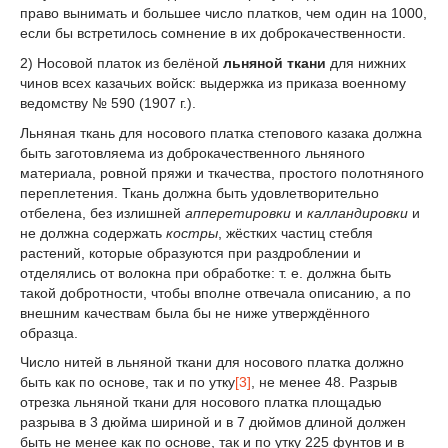
право вынимать и большее число платков, чем один на 1000,
если бы встретилось сомнение в их доброкачественности.
2) Носовой платок из белёной
льняной ткани
для нижних
чинов всех казачьих войск: выдержка из приказа военному
ведомству № 590 (1907 г.).
Льняная ткань для носового платка степового казака должна
быть заготовляема из доброкачественного льняного
материала, ровной пряжи и ткачества, простого полотняного
переплетения. Ткань должна быть удовлетворительно
отбелена, без излишней
апперетировки
и
калландировки
и
не должна содержать
костры
, жёстких частиц стебля
растений, которые образуются при раздроблении и
отделялись от волокна при обработке: т. е. должна быть
такой добротности, чтобы вполне отвечала описанию, а по
внешним качествам была бы не ниже утверждённого
образца.
Число нитей в льняной ткани для носового платка должно
быть как по основе, так и по утку
[3]
, не менее 48. Разрыв
отрезка льняной ткани для носового платка площадью
разрыва в 3 дюйма шириной и в 7 дюймов длиной должен
быть не менее как по основе, так и по утку 225 фунтов и в