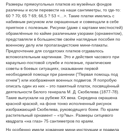
Размеры прямоугольных платков из музейных фондов
различны и если перевести на наши сантиметры, то где-то:
60 ? 70; 65 ? 69; 66,5 ? 53 <…>. Такие платки имелись с
набивным рисунком или окрашенные и совмещали в себе
приятное с полезным. Рисунки (даже с картами местностей)
обрамлённые по кайме различными узорами (орнаментом),
представляли в большинстве своём наглядные пособия по
военному делу или пропагандистские мини-плакаты.
Предпочтение для солдатских платков отдавалось
вспомогательным картинкам. Это и действия часового при
караульно-постовой службе и полезные, практические
советы в боевых ситуациях, оказывание первой
необходимой помощи при ранении ("Первая помощь под
огнем") или изображения военных подвигов. Я попробую
описать один из них – это памятный платок, посвящённый
деятельности Белого генерала М. Д. Скобелева (1877-78).
Такие выпускали на рубеже ХХ века. Середина окрашена
красной краской, на фоне тонко исполненный рисунок
изображающий Скобелева, руководящего боем. По краям
растительный орнамент – «тр?вы». Размеры ситцевого
квадрата «на глаз» 75 сантиметров по краям.
Но особенно имели хождение мини-инструкции и правила