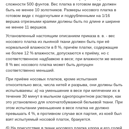
сложности 500 фунтов. Вес платка в готовом виде должен
быть не менее 10 золотников. Размеры носового платка в
готовом виде с подогнутыми и подрубленными на 1/16
вершка отрезными краями должны быть по длине и ширине
не менее 11 вершков.
Установленный настоящим описанием приказа в. в. - вес
носового платка из льняной ткани должен быть при её
нормальной влажности в 8 %, причём платки, содержащие
не более 12 % влажности, допускаются к приёму, но с
соответственною надбавкою в весе; при влажности же менее
8 % вес носового платка может быть допущен
соответственно меньший.
При приёме носовых платков, кроме испытания
относительно веса, числа нитей и разрыва, они должны быть
испытываемы:
а)
на уменьшение в весе при кипячении их в
течение 30 минут в мыльном однопроцентном растворе, как
это установлено для хлопчатобумажной бельевой ткани. При
этом испытании уменьшение в весе платка не должно
превышать 4 %, в противном случае вся партия, из коей был
взят испытуемый носовой платок, бракуется.
б)
На присутствие в ткани носового платка хлора и его солей,