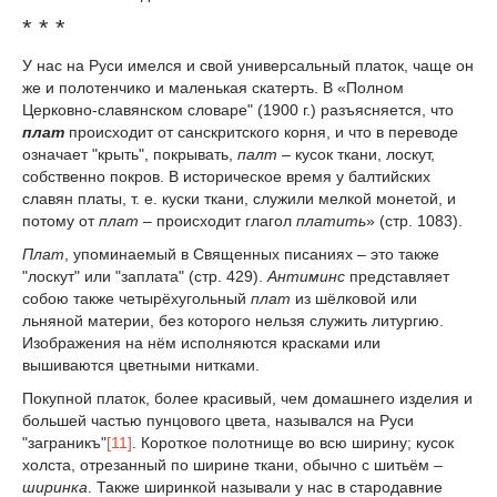
* * *
У нас на Руси имелся и свой универсальный платок, чаще он
же и полотенчико и маленькая скатерть. В «Полном
Церковно-славянском словаре" (1900 г.) разъясняется, что
плат
происходит от санскритского корня, и что в переводе
означает "крыть", покрывать,
палт
– кусок ткани, лоскут,
собственно покров. В историческое время у балтийских
славян платы, т. е. куски ткани, служили мелкой монетой, и
потому от
плат
– происходит глагол
платить
» (стр. 1083).
Плат
, упоминаемый в Священных писаниях – это также
"лоскут" или "заплата" (стр. 429).
Антиминс
представляет
собою также четырёхугольный
плат
из шёлковой или
льняной материи, без которого нельзя служить литургию.
Изображения на нём исполняются красками или
вышиваются цветными нитками.
Покупной платок, более красивый, чем домашнего изделия и
большей частью пунцового цвета, назывался на Руси
"заграникъ"
[11]
. Короткое полотнище во всю ширину; кусок
холста, отрезанный по ширине ткани, обычно с шитьём –
ширинка
. Также ширинкой называли у нас в стародавние