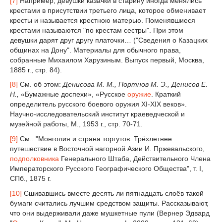
[7]
Например, девушки казачки в старину иногда менялись
крестами в присутствии третьего лица, которое обменивает
кресты и называется крестною матерью. Поменявшиеся
крестами называются "по крестам сестры". При этом
девушки дарят друг другу платочки… ("Сведения о Казацких
общинах на Дону". Материалы для обычного права,
собранные Михаилом Харузиным. Выпуск первый, Москва,
1885 г., стр. 84).
[8]
См. об этом:
Денисова М. М., Портнов М. Э., Денисов Е.
Н.,
«Бумажные доспехи», «Русское
оружие
. Краткий
определитель русского боевого оружия XI-XIX веков».
Научно-исследовательский институт краеведческой и
музейной работы, М., 1953 г., стр. 70-71.
[9]
См.: "Монголия и страна торгутов. Трёхлетнее
путешествие в Восточной нагорной Азии И. Пржевальского,
подполковника
Генерального Штаба, Действительного Члена
Императорского Русского Географического Общества", т. I,
СПб., 1875 г.
[10]
Сшивавшись вместе десять ли пятнадцать слоёв такой
бумаги считались лучшим средством защиты. Рассказывают,
что они выдерживали даже мушкетные пули (Вернер Эдвард