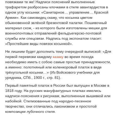
повязками те же! Надписи пояснений выполненные
трафаретом разбросаны клочками в стиле авангардистов в
одном углу косынки: «Санитарное… управление… Красной
Армии». Как самовидец скажу, что косынка цветом
обыкновенной зелёной брезентовой палатки. Пошивочный
материал схож, - из которого были изготовлены мешки для
военнопочтовых отправлений фельдъегерско-почтовой
службы или спецсвязи. Надпись под экспонатом гласит:
«Простейшие виды повязок косынкой».
Не лишним будет дополнить тему очередной выпиской: «Для
первой перевязки каждому
казаку
во время похода
необходимо иметь с собою самые простые принадлежности,
а именно: полотняный или коленкоровый платок в виде
трёхугольной косынки…» (Из Войскового учебники для
урядника, СПб., 1900 г., стр. 81).
Первый памятный платок в России был выпущен в Москве в
1818 году. На русских мануфактурных платках имелись
надписи-пояснения к рисункам, выполненные вышивкой или
набойкой. Стилизованные под народно-песенное
творчество, они отличались лаконизмом и простотой
композиции лубочного стиля.