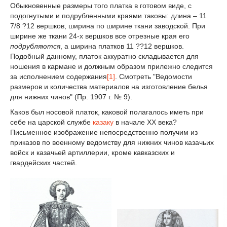
Обыкновенные размеры того платка в готовом виде, с
подогнутыми и подрубленными краями таковы: длина – 11
7/8 ?12 вершков, ширина по ширине ткани заводской. При
ширине же ткани 24-х вершков все отрезные края его
подрубляются
, а ширина платков 11 ??12 вершков.
Подобный данному, платок аккуратно складывается для
ношения в кармане и должным образом прилежно следится
за исполнением содержания
[1]
. Смотреть "Ведомости
размеров и количества материалов на изготовление белья
для нижних чинов" (Пр. 1907 г. № 9).
Каков был носовой платок, каковой полагалось иметь при
себе на царской службе
казаку
в начале ХХ века?
Письменное изображение непосредственно получим из
приказов по военному ведомству для нижних чинов казачьих
войск и казачьей артиллерии, кроме кавказских и
гвардейских частей.