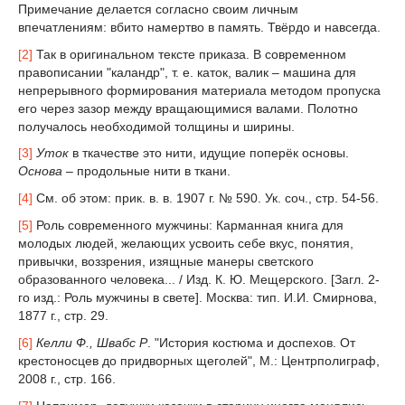
Примечание делается согласно своим личным
впечатлениям: вбито намертво в память. Твёрдо и навсегда.
[2]
Так в оригинальном тексте приказа. В современном
правописании "каландр", т. е. каток, валик – машина для
непрерывного формирования материала методом пропуска
его через зазор между вращающимися валами. Полотно
получалось необходимой толщины и ширины.
[3]
Уток
в ткачестве это нити, идущие поперёк основы.
Основа
– продольные нити в ткани.
[4]
См. об этом: прик. в. в. 1907 г. № 590. Ук. соч., стр. 54-56.
[5]
Роль современного мужчины: Карманная книга для
молодых людей, желающих усвоить себе вкус, понятия,
привычки, воззрения, изящные манеры светского
образованного человека... / Изд. К. Ю. Мещерского. [Загл. 2-
го изд.: Роль мужчины в свете]. Москва: тип. И.И. Смирнова,
1877 г., стр. 29.
[6]
Келли Ф., Швабс Р
. "История костюма и доспехов. От
крестоносцев до придворных щеголей", М.: Центрполиграф,
2008 г., стр. 166.