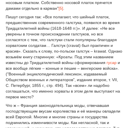
носовым платком. Собственно носовой платок прячется
дамами отдельно в карман"
[5]
.
Пишут сегодня так: «Все полагают, что шейный платок,
предшественник современного галстука, появился во время
Тридцатилетней войны (1618-1648 гг.)». И далее: «Не все
уверены в точном происхождении галстуков, но все
согласятся с тем, что галстуки стали популярны благодаря
хорватским солдатам… Галстук (cravat) был практичен и
красив». Сказать к слову, по-польски галстук – krawat. Однако
возьмём книгу старинную: «Кроаты. Под этим названием
известны до Тридцатилетней войны сформирования
гусар
и
все вообще лёгкие – конные и пешие – венгерские войска».
("Военный энциклопедический лексикон, издаваемый
Обществом военных и литераторов", издание второе, т. VII,
С. Петербург, 1855 г., стр. 494). Так «всем» ли надобно
соглашаться, что именно хорваты в этом деле выступают на
первое место?
Что ж – Франция законодательница моды, отвечавшая
господствующим вкусам королевства и её манеры овладели
всей Европой. Многие и многие страны и государства
подчинились изменчивости моды. Как негласной, так и