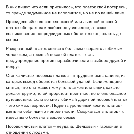
В них пишут, что если приснилось, что платок свой потеряли,
то прежде задуманное не исполнится, но не по вашей вине.
Привидевшийся во сне хлопковый или льняной носовой
платок обещает вам любовное увлечение, а также
возникновение непредвиденных обстоятельств, вплоть до
ссоры.
Разорванный платок снится к большим ссорам с любимым
человеком, а грязный носовой платок – есть
предупреждение против неразборчивости в выборе друзей и
подруг.
Стопка чистых носовых платков – к трудным испытаниям, из
которых выход обернётся большой удачей. Если женщине
снится, что она машет кому-то платком или видит, как это
делают другие, то ей предстоит приятное, но очень опасное
путешествие. Если во сне любимый дарит ей носовой платок
- это символ верности. Поднять уроненный кем-то платок -
взять на себя чьи-то неприятности. Сморкаться в платок - к
известию о болезни в вашей семье.
Носовой чистый платок – неудача. Шёлковый - гармония в
отношении с людьми.