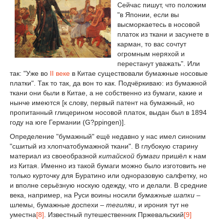
Сейчас пишут, что положим
"в Японии, если вы
высморкаетесь в носовой
платок из ткани и засунете в
карман, то вас сочтут
огромным неряхой и
перестанут уважать". Или
так: "Уже во
II веке
в Китае существовали бумажные носовые
платки". Так то так, да вон то как. Подчёркиваю: из бумажной
ткани они были в Китае, а не собственно из бумаги, какие и
нынче имеются [к слову, первый патент на бумажный, но
пропитанный глицерином носовой платок, выдан был в 1894
году на юге Германии (G?ppingen)].
Определение "бумажный" ещё недавно у нас имел синоним
"сшитый из хлопчатобумажной ткани". В глубокую старину
материал из своеобразной
китайской бумаги
пришёл к нам
из Китая. Именно из такой бумаги можно было изготовить не
только курточку для Буратино или одноразовую салфетку, но
и вполне серьёзную носкую одежду, что и делали. В средние
века, например, на Руси воины носили
бумажные шапки
–
шлемы, бумажные доспехи –
тегиляи
, и ирония тут не
уместна
[8]
. Известный путешественник Пржевальский
[9]