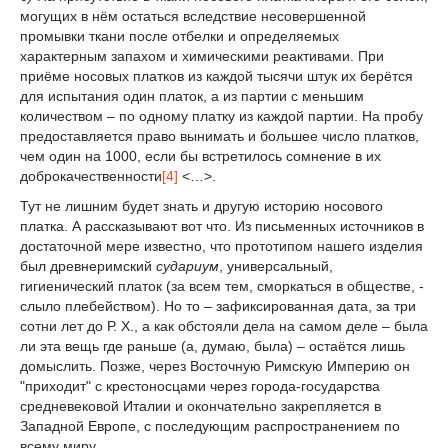
могущих в нём остаться вследствие несовершенной
промывки ткани после отбелки и определяемых
характерным запахом и химическими реактивами. При
приёме носовых платков из каждой тысячи штук их берётся
для испытания один платок, а из партии с меньшим
количеством – по одному платку из каждой партии. На пробу
предоставляется право вынимать и большее число платков,
чем один на 1000, если бы встретилось сомнение в их
доброкачественности
[4]
<…>.
Тут не лишним будет знать и другую историю носового
платка. А рассказывают вот что. Из письменных источников в
достаточной мере известно, что прототипом нашего изделия
был древнеримский
судариум
, универсальный,
гигиенический платок (за всем тем, сморкаться в обществе, -
слыло плебейством). Но то – зафиксированная дата, за три
сотни лет до Р. Х., а как обстояли дела на самом деле – была
ли эта вещь где раньше (а, думаю, была) – остаётся лишь
домыслить. Позже, через Восточную Римскую Империю он
"приходит" с крестоносцами через города-государства
средневековой Италии и окончательно закрепляется в
Западной Европе, с последующим распространением по
всему миру.