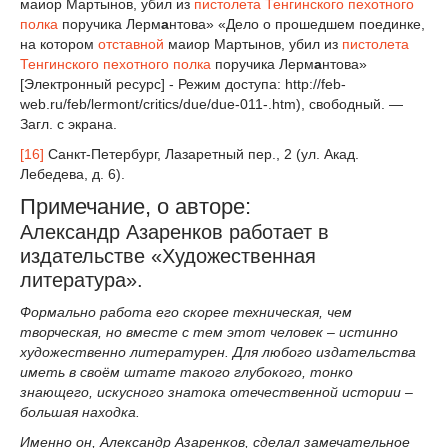
маиор Мартынов, убил из
пистолета
Тенгинского пехотного
полка
поручика Лерм
а
нтова» «Дело о прошедшем поединке,
на котором
отставной
маиор Мартынов, убил из
пистолета
Тенгинского пехотного полка
поручика Лерм
а
нтова»
[Электронный ресурс] - Режим доступа: http://feb-
web.ru/feb/lermont/critics/due/due-011-.htm), свободный. —
Загл. с экрана.
[16]
Санкт-Петербург, Лазаретный пер., 2 (ул. Акад.
Лебедева, д. 6).
Примечание, о авторе:
Александр Азаренков работает в
издательстве «Художественная
литература».
Формально работа его скорее техническая, чем
творческая, но вместе с тем этот человек – истинно
художественно литературен. Для любого издательства
иметь в своём штате такого глубокого, тонко
знающего, искусного знатока отечественной истории –
большая находка.
Именно он, Александр Азаренков, сделал замечательное