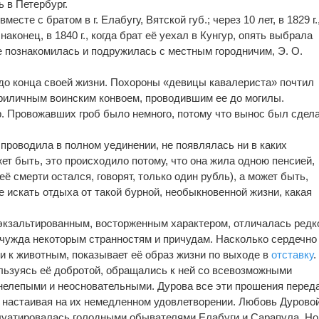
 в Петербург.
месте с братом в г. Елабугу, Вятской губ.; через 10 лет, в 1829 г.
наконец, в 1840 г., когда брат её уехал в Кунгур, опять выбрала
е познакомилась и подружилась с местным городничим, Э. О.
до конца своей жизни. Похороны «девицы кавалериста» почтил
риличным воинским конвоем, проводившим ее до могилы.
. Провожавших гроб было немного, потому что вынос был сдел
проводила в полном уединении, не появлялась ни в каких
т быть, это происходило потому, что она жила одною пенсией,
её смерти остался, говорят, только один рубль), а может быть,
 искать отдыха от такой бурной, необыкновенной жизни, какая
экзальтированным, восторженным характером, отличалась редк
чужда некоторым странностям и причудам. Насколько сердечно
 и к животным, показывает её образ жизни по выходе в
отставку
.
льзуясь её добротой, обращались к ней со всевозможными
нелепыми и неосновательными. Дурова все эти прошения перед
, настаивая на их немедленном удовлетворении. Любовь Дуровой
луатировалась голодными обывателями Елабуги и Сарапула. Но