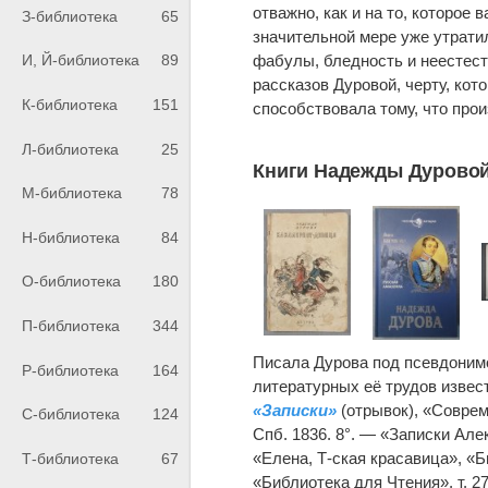
отважно, как и на то, которое
З-библиотека
65
значительной мере уже утрати
фабулы, бледность и неестест
И, Й-библиотека
89
рассказов Дуровой, черту, кот
К-библиотека
151
способствовала тому, что про
Л-библиотека
25
Книги Надежды Дуровой
М-библиотека
78
Н-библиотека
84
О-библиотека
180
П-библиотека
344
Писала Дурова под псевдоним
Р-библиотека
164
литературных её трудов изве
«Записки»
(отрывок), «Соврем
С-библиотека
124
Спб. 1836. 8°. — «Записки Але
«Елена, Т-ская красавица», «Биб
Т-библиотека
67
«Библиотека для Чтения», т. 27