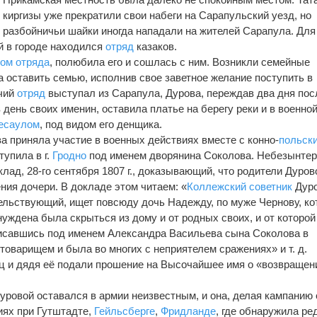
киргизы уже прекратили свои набеги на Сарапульский уезд, но
разбойничьи шайки иногда нападали на жителей Сарапула. Для
й в городе находился
отряд
казаков.
лом
отряда
, полюбила его и сошлась с ним. Возникли семейные
а оставить семью, исполнив свое заветное желание поступить в
ачий
отряд
выступал из Сарапула, Дурова, переждав два дня пос
в день своих именин, оставила платье на берегу реки и в военно
есаулом
, под видом его денщика.
ва приняла участие в военных действиях вместе с конно-
польск
тупила в г.
Гродно
под именем дворянина Соколова. Небезынте
ад, 28-го сентября 1807 г., доказывающий, что родители Дуров
ия дочери. В докладе этом читаем: «
Коллежский советник
Дуро
ительствующий, ищет повсюду дочь Надежду, по муже Чернову, ко
уждена была скрыться из дому и от родных своих, и от которо
аписавшись под именем Александра Васильева сына Соколова в
 товарищем и была во многих с неприятелем сражениях» и т. д.
ц и дядя её подали прошение на Высочайшее имя о «возвращен
Дуровой оставался в армии неизвестным, и она, делая кампанию 
иях при Гутштадте,
Гейльсберге
,
Фридланде
, где обнаружила ре