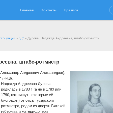
Главная
Контакты
Правила
ссоциации
»
"Д"
» Дурова, Надежда Андреевна, штабс-ротмистр
реевна, штабс-ротмистр
(Александр Андреевич Александров),
льница.
Надежда Андреевна Дурова
родилась в 1783 г. (а не в 1789 или
1790, как пишут некоторые её
биографы) от отца, гусарского
ротмистра, родом из дворян Вятской
губернии, и матери-дочери