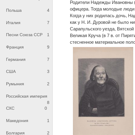
Родители Надежды Ивановны (м
офицера. Тогда молодые люди 
Польша
4
Когда у них родилась дочь, Н
как у Н. И. Дуровой не было н
Италия
7
Сарапульского уезда, Вятской 
Песни Союза ССР
1
Великая Круча (в 7 в. от Пиря
стесненное материальное поло
Франция
9
Германия
7
США
3
Румыния
2
Российская империя
8
СХС
0
Македония
1
Болгария
2