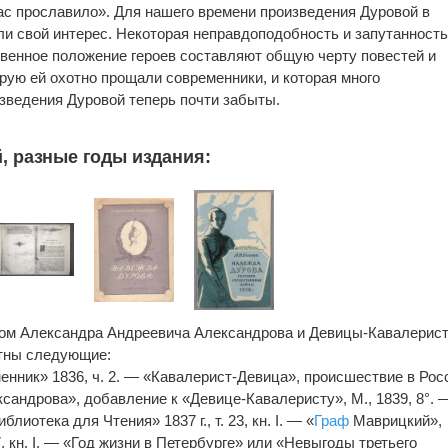
 вас прославило». Для нашего времени произведения Дуровой в
ли свой интерес. Некоторая неправдоподобность и запутанност
венное положение героев составляют общую черту повестей и
орую ей охотно прощали современники, и которая много
изведения Дуровой теперь почти забыты.
, разные годы издания:
ом Александра Андреевича Александрова и Девицы-Кавалерист
стны следующие:
енник» 1836, ч. 2. — «Кавалерист-Девица», происшествие в Рос
ксандрова», добавление к «Девице-Кавалеристу», М., 1839, 8°. 
лиотека для Чтения» 1837 г., т. 23, кн. I. — «
Граф
Маврицкий»,
, кн. I. — «Год жизни в Петербурге» или «Невыгоды третьего