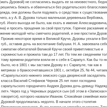
ать Дуровой) не согласились выдать ее за неизвестного, бедн
решились бежать и обвенчаться без родительского благослове
адежда, они должны были подумать о средствах к существованию
ичего, а у А. В. Дурова только маленькая деревенька Вербовка,
губ. Иного выхода не было, как ехать в имение Александровича,
тина) и просить прощения за свой проступок. Горячее раскаяние и
жение молодой четы смягчило родителей, и они простили Дуров
Прожив некоторое время в Великой Круче, Дуровы уехали в Вя
губ., оставив дочь на воспитание бабушки. Н. А. завоевала себ
симпатии обитателей Великой Кручи своей приветливостью и
скромностью и прожила там до 17 лет. По тем же сведениям тол
тому времени родители взяли ее к себе в Сарапул. Как бы то н
было, но в 1801 г. мы застаем Дурову в г. Сарапуле, так как в
метриках о бракосочетавшихся 1801 г., октября 25, № 44, читае
«Сарапульского нижнего земского суда дворянской заседатель 
класса Василий Стефанов Чернов 25 лет поял господина
сарапульского городничего Андрея Дурова дочь-девицу Надеж
лет». Через год у Черновых родился сын (об этом в «Записках»
говорится), которого назвали Иваном. Спокойная семейная жиз
Дуровой продолжалась недолго. В начале этого столетия
Прикамская местность была далеко не спокойным местом. Тат