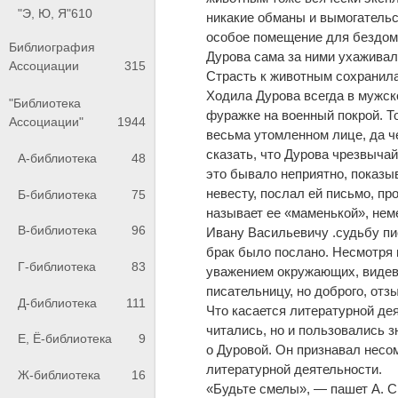
"Э, Ю, Я"
610
никакие обманы и вымогательс
особое помещение для бездом
Библиография
Дурова сама за ними ухаживала
Ассоциации
315
Страсть к животным сохранила
Ходила Дурова всегда в мужск
"Библиотека
фуражке на военный покрой. Т
Ассоциации"
1944
весьма утомленном лице, да 
сказать, что Дурова чрезвычай
А-библиотека
48
это бывало неприятно, показы
невесту, послал ей письмо, пр
Б-библиотека
75
называет ее «маменькой», неме
В-библиотека
96
Ивану Васильевичу .судьбу пис
брак было послано. Несмотря 
Г-библиотека
83
уважением окружающих, видевш
писательницу, но доброго, отз
Д-библиотека
111
Что касается литературной дея
читались, но и пользовались 
Е, Ё-библиотека
9
о Дуровой. Он признавал несо
литературной деятельности.
Ж-библиотека
16
«Будьте смелы», — пашет А. С