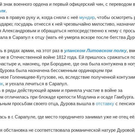
й знак военного ордена и первый офицерский чин, с переводом 
олк
.
а в правую руку и, когда сняли с неё
мундир
, чтобы осмотреть 
ударю; государь отнесся к ней чрезвычайно милостиво, назначи
я Александровым и обращаться непосредственно к нему с прос
ала в Сарапул к отцу (мать её умерла вскоре после бегства Ду
ь в рядах армии, на этот раз в
уланском Литовском полку
, в
тие в Отечественной войне 1812 года. Ей пришлось сражаться п
настыре и, наконец, при Бородине, где она была контужена в ног
 Дурова была назначена бессменным ординарцем при
язе Голенищеве-Кутузове, но, вследствие полученной контузии
лк
, и уехала лечиться в Сарапул.
ь в ряды действующей армии и приняла участие в войне за
м отличилась при блокаде крепости Модлина и осаде Гамбурга.
ельным просьбам своего отца, Дурова вышла в
отставку
с пенсио
ась в г. Сарапуле, где место городничего занимал уже не отец её,
 обстановка не соответствовала романической натуре Дуровой,