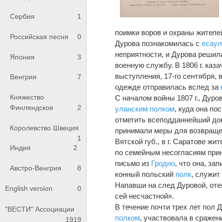
Сербия
1
поимки воров и охраны жителе
Российская песня
0
Дурова познакомилась с
есау
неприятности, и Дурова решил
Япония
3
военную службу. В 1806 г. каз
выступления, 17-го сентября, 
Венгрия
7
одежде отправилась вслед за
Княжество
С началом войны 1807 г., Дуро
Финляндское
2
уланским полком
, куда она пос
отметить всеподданнейший докл
Королевство Швеция
принимали меры для возвращен
1
Вятской губ., в г. Саратове ж
Индия
2
по семейным несогласиям прин
письмо из
Гродно
, что она, з
Австро-Венгрия
8
конный польский
полк
, служит
Напавши на след Дуровой, оте
English version
0
сей несчастной».
В течение почти трех лет пол 
"ВЕСТИ" Ассоциации
полком
, участвовала в сражен
1919