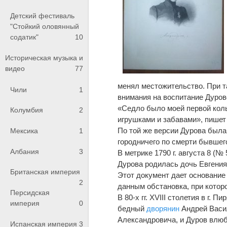
Детский фестиваль
"Стойкий оловянный
содатик"
10
Историческая музыка и
видео
77
менял местожительство. При т
Чили
1
внимания на воспитание Дурово
«Седло было моей первой ко
Колумбия
2
игрушками и забавами», пишет
По той же версии Дурова была п
Мексика
1
городничего по смерти бывшего
Албания
3
В метрике 1790 г. августа 8 (
Дурова родилась дочь Евгения
Британская империя
Этот документ дает основание 
2
данным обстановка, при котор
Персидская
В 80-х гг. XVIII столетия в г. 
империя
0
бедный
дворянин
Андрей Васи
Александровича, и Дуров влюб
Испанская империя
3