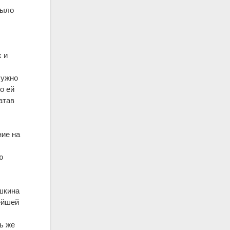
было
 и
и
Нужно
о ей
атав
ние на
и
ю
шкина
ейшей
ь же