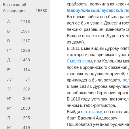
храбрость, получила юнкерски
База знаний
Мариупольский гусарский п
Ассоциации
15650
Во время войны она была ранен
"А"
1716
пол её был узнан. Донесли гос
пенсию, разрешил именоватьс
"Б"
1507
Вскоре после этого Дурова уех
"В"
1217
из дому).
В 1811 г. мы видим Дурову опят
"Г"
1226
с которым она принимает учас
"Д"
1438
Смоленском
, при Колоцком мо
после Бородинского сражения
"Е"
114
главнокомандующем армией, кн
"Ж"
54
принуждена была оставить
по
В мае 1813 г. Дурова вернулас
"З"
262
освобождение Германии, приче
"И"
389
В 1816 году, уступая настоят
чином штабс-ротмистра.
"К"
1030
Выйдя в
отставку
, она поселил
брат, Василий Андреевич.
"Л"
295
Пошловатая уездная будничная
"М"
419