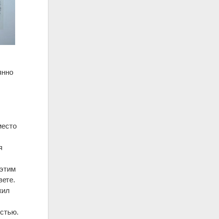
янно
место
я
 этим
вете.
жил
остью.