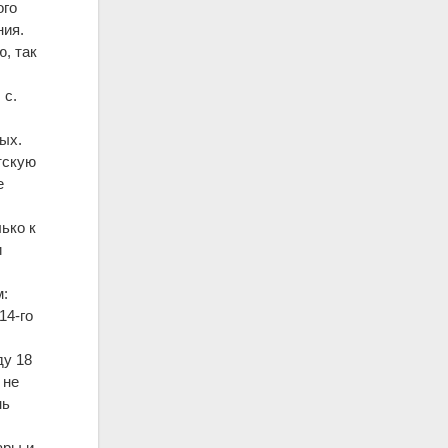
ого
ния.
, так
 с.
ых.
тскую
е
ько к
и
м:
14-го
ду 18
 не
нь
ары и