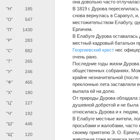
она довольно часто отлучалась
В 1819 г. Дурова переселилась в
"Н"
185
снова вернулась в Сарапул, и, 
"О"
547
местожительством Елабугу, гд
Ерличем.
"П"
1430
В Елабуге Дурова оставалась 
"Р"
283
местный кадровый батальон п
Георгиевский крест
нес офицер
"С"
882
очень рано.
"Т"
265
Последние годы жизни Дурова 
общественных собраниях. Може
"У"
246
крайне незначительной (после 
"Ф"
465
преклонные лета заставляли ее
выпала ей на долю.
"Х"
180
От природы Дурова обладала 
"Ц"
127
душевной добротой и не была 
относилась Дурова и к людям,
"Ч"
192
В Елабуге местные жители, по
"Ш"
446
просьбами и жалобами, часто 
своему приятелю Э. О. Ерличу
"Щ"
120
животным тоже всячески эксп