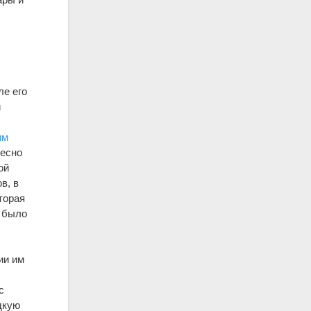
ле его
й
им
ресно
ой
в, в
торая
й было
ии им
с
дкую