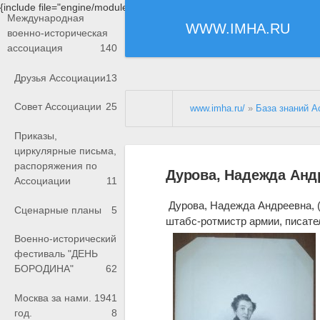
{include file="engine/modules/saperu/head.php"}
Международная
WWW.IMHA.RU
военно-историческая
ассоциация
140
Друзья Ассоциации
13
Совет Ассоциации
25
www.imha.ru/
»
База знаний А
Приказы,
циркулярные письма,
распоряжения по
Дурова, Надежда Анд
Ассоциации
11
Дурова, Надежда Андреевна, 
Сценарные планы
5
штабс-ротмистр армии, писате
Военно-исторический
фестиваль "ДЕНЬ
БОРОДИНА"
62
Москва за нами. 1941
год.
8