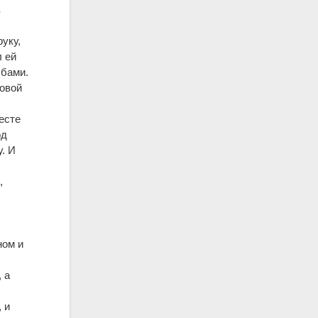
в
руку,
л ей
ьбами.
ровой
месте
од
у. И
,
ном и
 а
 и