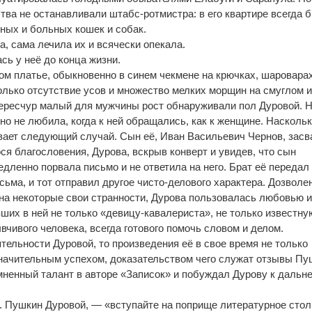
тва не останавливали штабс-ротмистра: в его квартире всегда 
ных и больных кошек и собак.
, сама лечила их и всячески опекала.
сь у неё до конца жизни.
ом платье, обыкновенно в синем чекмене на крючках, шароварах
олько отсутствие усов и множество мелких морщин на смуглом 
чересчур малый для мужчины рост обнаруживали пол Дуровой. 
но не любила, когда к ней обращались, как к женщине. Наскольк
вает следующий случай. Сын её, Иван Васильевич Чернов, засв
ося благословения, Дурова, вскрыв конверт и увидев, что сын
дленно порвала письмо и не ответила на него. Брат её передал
ьма, и тот отправил другое чисто-делового характера. Дозволе
на некоторые свои странности, Дурова пользовалась любовью 
их в ней не только «девицу-кавалериста», не только известну
ывчивого человека, всегда готового помочь словом и делом.
тельности Дуровой, то произведения её в свое время не только
значительным успехом, доказательством чего служат отзывы Пу
мненный талант в авторе «Записок» и побуждал Дурову к дальн
. Пушкин Дуровой, — «вступайте на поприще литературное стол