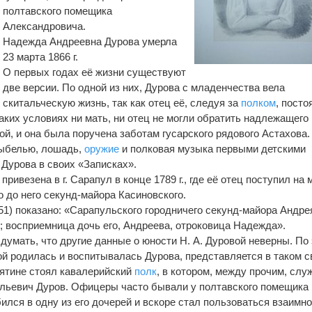
полтавского помещика
Александровича.
Надежда Андреевна Дурова умерла
23 марта 1866 г.
О первых годах её жизни существуют
две версии. По одной из них, Дурова с младенчества вела
скитальческую жизнь, так как отец её, следуя за
полком
, посто
аких условиях ни мать, ни отец не могли обратить надлежащего
й, и она была поручена заботам гусарского рядового Астахова.
лыбелью, лошадь,
оружие
и полковая музыка первыми детскими
 Дурова в своих «Записках».
ривезена в г. Сарапул в конце 1789 г., где её отец поступил на 
 до него секунд-майора Касиновского.
№ 51) показано: «Сарапульского городничего секунд-майора Андре
; восприемница дочь его, Андреева, отроковица Надежда».
думать, что другие данные о юности Н. А. Дуровой неверны. По
ой родилась и воспитывалась Дурова, представляется в таком с
Пирятине стоял кавалерийский
полк
, в котором, между прочим, слу
льевич Дуров. Офицеры часто бывали у полтавского помещика
ился в одну из его дочерей и вскоре стал пользоваться взаимн