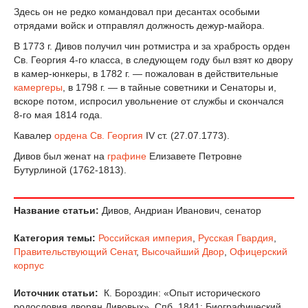
Здесь он не редко командовал при десантах особыми
отрядами войск и отправлял должность дежур-майора.
В 1773 г. Дивов получил чин ротмистра и за храбрость орден
Св. Георгия 4-го класса, в следующем году был взят ко двору
в камер-юнкеры, в 1782 г. — пожалован в действительные
камергеры
, в 1798 г. — в тайные советники и Сенаторы и,
вскоре потом, испросил увольнение от службы и скончался
8-го мая 1814 года.
Кавалер
ордена Св. Георгия
IV ст. (27.07.1773).
Дивов был женат на
графине
Елизавете Петровне
Бутурлиной (1762-1813).
Название статьи:
Дивов, Андриан Иванович, сенатор
Категория темы:
Российская империя
,
Русская Гвардия
,
Правительствующий Сенат
,
Высочайший Двор
,
Офицерский
корпус
Источник статьи:
К. Бороздин: «Опыт исторического
родословия дворян Дивовых», Спб. 1841; Биографический