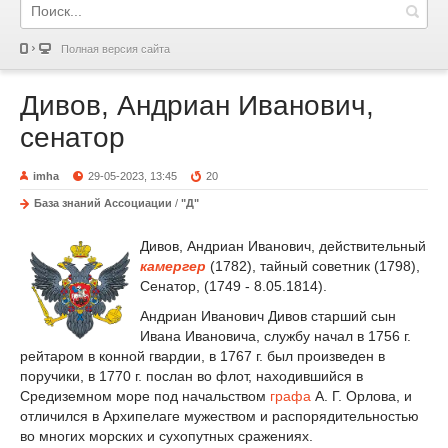
Полная версия сайта
Дивов, Андриан Иванович,
сенатор
imha
29-05-2023, 13:45
20
База знаний Ассоциации
/
"Д"
Дивов, Андриан Иванович, действительный
камергер
(1782), тайный советник (1798),
Сенатор, (1749 - 8.05.1814).
Андриан Иванович Дивов старший сын
Ивана Ивановича, службу начал в 1756 г.
рейтаром в конной гвардии, в 1767 г. был произведен в
поручики, в 1770 г. послан во флот, находившийся в
Средиземном море под начальством
графа
А. Г. Орлова, и
отличился в Архипелаге мужеством и распорядительностью
во многих морских и сухопутных сражениях.