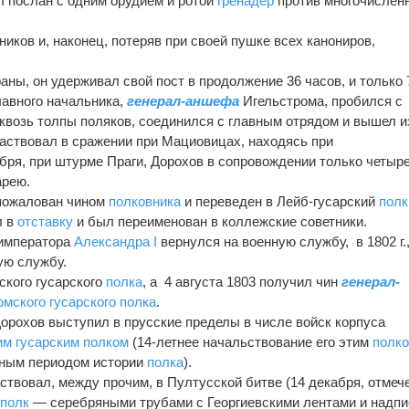
 послан с одним орудием и ротой
гренадер
против многочислен
иков и, наконец, потеряв при своей пушке всех канониров,
ны, он удерживал свой пост в продолжение 36 часов, и только 
лавного начальника,
генерал-аншефа
Игельстрома, пробился с
квозь толпы поляков, соединился с главным отрядом и вышел и
частвовал в сражении при Мациовицах, находясь при
бря, при штурме Праги, Дорохов в сопровождении только четыр
арею.
л пожалован чином
полковника
и переведен в Лейб-гусарский
полк
л в
отставку
и был переименован в коллежские советники.
 императора
Александра I
вернулся на военную службу, в 1802 г.,
ую службу.
ского гусарского
полка
, а 4 августа 1803 получил чин
генерал-
мского гусарского полка
.
Дорохов выступил в прусские пределы в числе войск корпуса
м гусарским полком
(14-летнее начальствование его этим
полк
тным периодом истории
полка
).
ствовал, между прочим, в Пултусской битве (14 декабря, отмеч
а
полк
— серебряными трубами с Георгиевскими лентами и надп