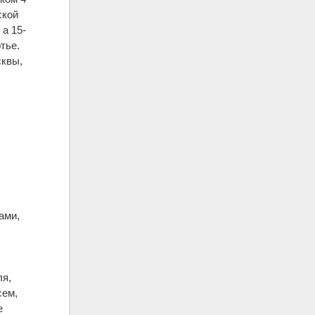
ской
 а 15-
тье.
сквы,
ами,
ля,
сем,
е