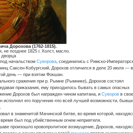
ча Дорохова (1762-1815).
 не позднее 1825 г. Холст, масло.
о дворца
 под начальством
Суворова
, соединились с Римско-Императорс
ринц Саксен-Кобургский, Дорохов отличился в деле 20 июля — 
угой день — при взятии Фокшан.
рального сражения при р. Рымне (Рымнике), Дорохов состоял
едавая приказания, ему приходилось бывать в самых опасных
ажение Дорохов был награжден чином капитана, и
Суворов
в сво
 он исполнял его поручения «по всей лучшей возможности, бывш
.
твовал в знаменитой Мачинской битве, во время которой, находяс
е время был под убийственным огнем неприятеля.
Варшаве произошло кровопролитное возмущение, Дорохов, находяс