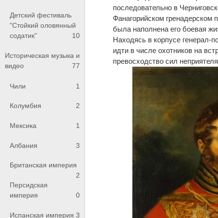
последовательно в Черниговск
Детский фестиваль
Фанагорийском гренадерском п
"Стойкий оловянный
была наполнена его боевая жи
содатик"
10
Находясь в корпусе генерал-п
идти в числе охотников на вст
Историческая музыка и
превосходство сил неприятеля, 
видео
77
Чили
1
Колумбия
2
Мексика
1
Албания
3
Британская империя
2
Персидская
империя
0
Испанская империя
3