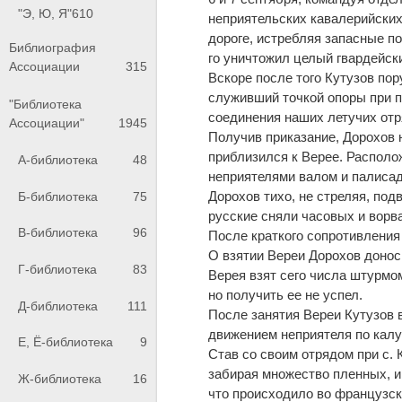
"Э, Ю, Я"
610
неприятельских кавалерийски
дороге, истребляя запасные п
Библиография
го уничтожил целый гвардейск
Ассоциации
315
Вскоре после того Кутузов пор
служивший точкой опоры при п
"Библиотека
соединения наших летучих от
Ассоциации"
1945
Получив приказание, Дорохов н
приблизился к Верее. Располо
А-библиотека
48
неприятелями валом и палисад
Дорохов тихо, не стреляя, под
Б-библиотека
75
русские сняли часовых и ворв
В-библиотека
96
После краткого сопротивления 
О взятии Вереи Дорохов донос
Г-библиотека
83
Верея взят сего числа штурмо
но получить ее не успел.
Д-библиотека
111
После занятия Вереи Кутузов 
движением неприятеля по калу
Е, Ё-библиотека
9
Став со своим отрядом при с.
забирая множество пленных, и 
Ж-библиотека
16
что происходило во французск