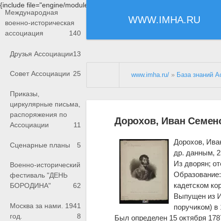
{include file="engine/modules/saperu/head.php"}
Международная
WWW.IMHA.RU
военно-историческая
ассоциация
140
Друзья Ассоциации
13
Совет Ассоциации
25
www.imha.ru/
»
База знаний А
Приказы,
циркулярные письма,
распоряжения по
Дорохов, Иван Семен
Ассоциации
11
Дорохов, Ива
Сценарные планы
5
др. данным, 2
Из дворян; о
Военно-исторический
Образование:
фестиваль "ДЕНЬ
кадетском ко
БОРОДИНА"
62
Выпущен из 
Москва за нами. 1941
поручиком) в
год.
8
Был определен 15 октября 178