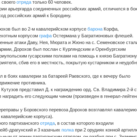
з своего
отряда
только 60 человек.
ии арьергарда соединенных российских армий, отличился в бо
ход российских армий к Бородину.
рохов был во 2-м кавалерийском корпусе
барона
Корфа,
пехотным корпусом
графа
Остермана у Багратионовых флешей.
ленные атаки Даву, Нея, Мюрата и Жюно на с. Семеновское стал
армии, Дорохов был послан с Курляндским и Оренбургским
риупольским гусарскими полками на помощь к князю Багратиону
иятеля, сбив его в местность, покрытую кустарником и неудоб
л в боях кавалерии за батареей Раевского, где к вечеру было
движение противника.
 Кутузов представил Д. к награждению орд. Св. Владимира 2-й ст
 наградить его следующим чином (произведен в генерал-лейте
реправы у Боровского перевоза Дорохов возглавлял кавалерию
е кавалерийские корпуса).
ного партизанского
отряда
, в состав которого входили
Лейб-драгунский и 3 казачьих
полка
при 2 орудиях конной артилл
льным от армии партизанским отрядом, он разбил при с. Знамен