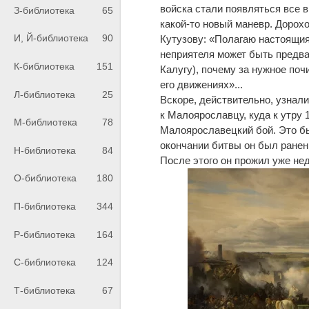
войска стали появляться все 
З-библиотека
65
какой-то новый маневр. Дорох
И, Й-библиотека
90
Кутузову: «Полагаю настоящия
неприятеля может быть предва
К-библиотека
151
Калугу), почему за нужное по
его движениях»...
Л-библиотека
25
Вскоре, действительно, узнали
к Малоярославцу, куда к утру 
М-библиотека
78
Малоярославецкий бой. Это бы
окончании битвы он был ранен 
Н-библиотека
84
После этого он прожил уже не
О-библиотека
180
П-библиотека
344
Р-библиотека
164
С-библиотека
124
Т-библиотека
67