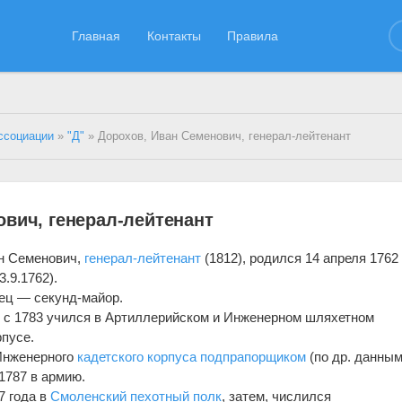
Главная
Контакты
Правила
ссоциации
»
"Д"
» Дорохов, Иван Семенович, генерал-лейтенант
ович, генерал-лейтенант
н Семенович,
генерал-лейтенант
(1812), родился 14 апреля 1762 г
3.9.1762).
тец — секунд-майор.
 с 1783 учился в Артиллерийском и Инженерном шляхетном
рпусе.
Инженерного
кадетского корпуса
подпрапорщиком
(по др. данны
 1787 в армию.
7 года в
Смоленский пехотный полк
, затем, числился