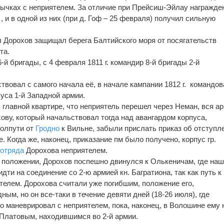
стычках с неприятелем. За отличие при Прейсиш-Эйлау награжде
, и в одной из них (при д. Гоф – 25 февраля) получил сильную
ал Дорохов защищал берега Балтийского моря от посягательств
та.
6-й бригады, с 4 февраля 1811 г. командир 8-й бригады 2-й
твовал с самого начала её, в начале кампании 1812 г. командо
пуса 1-й Западной армии.
в главной квартире, что неприятель перешел через Неман, вся а
ову, который начальствовал тогда над авангардом корпуса,
полпути от
Гродно
к Вильне, забыли прислать приказ об отступл
е. Когда же, наконец, приказание пм было получено, корпус гр.
т
отряда
Дорохова неприятелем.
 положении, Дорохов поспешно двинулся к Олькеничам, где на
дти на соединение со 2-ю армией кн. Багратиона, так как путь к 
телем. Дорохова считали уже погибшим, положение его,
ым, но он все-таки в течение девяти дней (18-26 июля), где
но маневрировал с неприятелем, пока, наконец, в Волошине ему 
 Платовым, находившимся во 2-й армии.