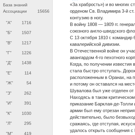
«За храбрость») и во многих 
База знаний
орденом Св. Владимира 3-й ст. 
Ассоциации
15656
контузию в ногу.
"А"
1716
В войну 1808 — 1809 гг. генер
союзного англо-шведского фло
"Б"
1507
С 13 октября 1810 г. командир 
"В"
1217
кавалерийской дивизии.
В Отечественной войне он учас
"Г"
1226
авангардом 4-го пехотного кор
"Д"
1438
Когда, по получении известия 
стала быстро отступать. Дорох
"Е"
114
расположенным в Оранах, на 
"Ж"
54
и потому он оставался на мест
Шувалова был уже отделен о
"З"
262
Находясь в таком критическом
"И"
391
приказание Барклая-де-Толли и
армии был ему отрезан неприя
"К"
1030
действительно, было безвыходн
"Л"
295
сражаясь, где отступая, искус
удалось открыть сообщения с
"М"
419