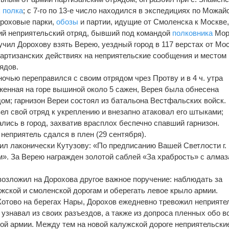
х
полка
; с 7-го по 13-е число находился в экспедициях по Можай
ороховые парки,
обозы
и партии, идущие от Смоленска к Москве,
ий неприятельский отряд, бывший под командой
полковника
Мор
учил Дорохову взять Верею, уездный город в 117 верстах от Мо
артизанских действиях на неприятельские сообщения и местом
рядов.
очью переправился с своим отрядом чрез Протву и в 4 ч. утра
женная на горе вышиной около 5 сажен, Верея была обнесена
ом; гарнизон Вереи состоял из батальона Вестфальских войск.
вел свой отряд к укреплению и внезапно атаковал его штыками;
ались в город, захватив врасплох беспечно спавший гарнизон.
неприятель сдался в плен (29 сентября).
ил лаконически Кутузову: «По предписанию Вашей Светлости г.
м». За Верею награжден золотой саблей «За храбрость» с алмаз
возложил на Дорохова другое важное поручение: наблюдать за
жской и смоленской дорогам и оберегать левое крыло армии.
 Котово на берегах Нары, Дорохов ежедневно тревожил неприяте
узнавал из своих разъездов, а также из допроса пленных обо в
ой армии. Между тем на новой калужской дороге неприятельски