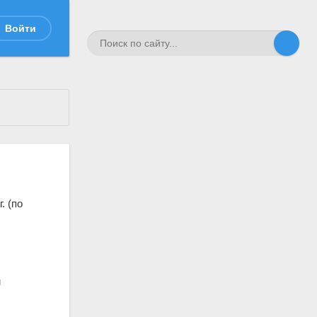
Войти
. (по
м