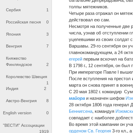
батальоне Депрерадовича, был
толпы мятежников.
Сербия
1
Четыре раза отражал он мятежн
действовал ею сам.
Российская песня
0
Несмотря на полученные две ра
числа, узнав об отступлении г
Япония
3
уцелевшими из своих солдат с
Варшавы. 29-го сентября он у
Венгрия
7
главнокомандующем, а 24 октя
Княжество
егерей
первым вскочил на бат
Финляндское
2
В 1798 г., 12 сентября, он бы
При императоре Павле I выше
Королевство Швеция
После вступления на престол
1
марта он снова принят в военн
Индия
2
С 20 мая 1802 г. командир Сум
майора
и назначен шефом
Изю
Австро-Венгрия
8
28 октября 1806 года генерал 
Беннигсена
, командуя
Изюмски
English version
0
совпадает с наиболее доблес
Во время этой кампании он уча
"ВЕСТИ" Ассоциации
орденом Св. Георгия
3-го кл., 
1919