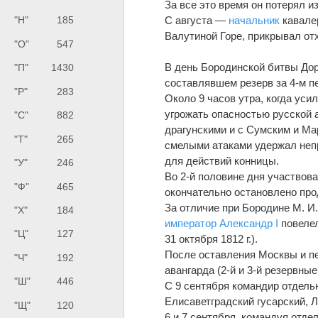
За все это время он потерял и
С августа —
начальник
кавалер
"Н"
185
Валутиной Горе, прикрывал от
"О"
547
В день Бородинской битвы До
"П"
1430
составлявшем резерв за 4-м 
"Р"
283
Около 9 часов утра, когда уси
угрожать опасностью русской 
"С"
882
драгунскими и с Сумским и Ма
"Т"
265
смелыми атаками удержал непр
для действий конницы.
"У"
246
Во 2-й половине дня участвова
"Ф"
465
окончательно остановлено про
За отличие при Бородине М. И.
"Х"
184
император
Александр I
повелел
"Ц"
127
31 октября 1812 г.).
После оставления Москвы и пе
"Ч"
192
авангарда (2-й и 3-й резервны
"Ш"
446
С 9 сентября командир отдель
Елисаветградский гусарский, 
"Щ"
120
6 и 7 сентября, командуя отде