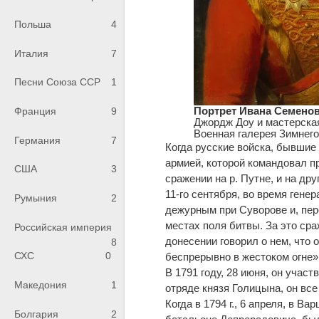
Польша
4
Италия
7
Песни Союза ССР
1
Портрет Ивана Семенови
Франция
9
Джордж Доу и мастерская,
Военная галерея Зимнег
Германия
7
Когда русские войска, бывшие
армией, которой командовал п
США
3
сражении на р. Путне, и на др
11-го сентября, во время гене
Румыния
2
дежурным при Суворове и, пер
местах поля битвы. За это ср
Российская империя
донесении говорил о нем, что
8
СХС
0
беспрерывно в жестоком огне»
В 1791 году, 28 июня, он учас
Македония
1
отряде князя Голицына, он вс
Когда в 1794 г., 6 апреля, в 
Болгария
2