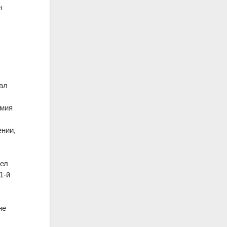
н
вал
рмия
ении,
шел
1-й
не