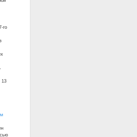
ной
7-го
з
ех
.
 13
ом
ен
исью