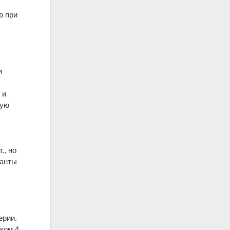
ю при
и
 и
ную
., но
нанты
ерии.
ском 4