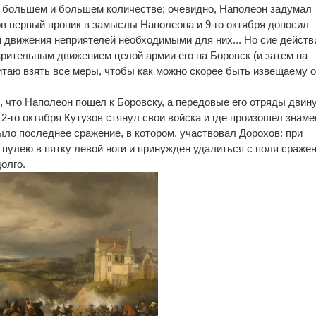
в большем и большем количестве; очевидно, Наполеон задумал
ов первый проник в замыслы Наполеона и 9-го октября доносил
 движения неприятелей необходимыми для них... Но сие действ
рительным движением целой армии его на Боровск (и затем на
читаю взять все меры, чтобы как можно скорее быть извещаему о
, что Наполеон пошел к Боровску, а передовые его отряды двин
12-го октября Кутузов стянул свои войска и где произошел знам
ло последнее сражение, в котором, участвовал Дорохов: при
пулею в пятку левой ноги и принужден удалиться с поля сражен
долго.