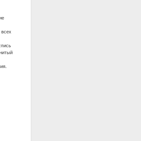
ие
 всех
улись
енитый
ия.