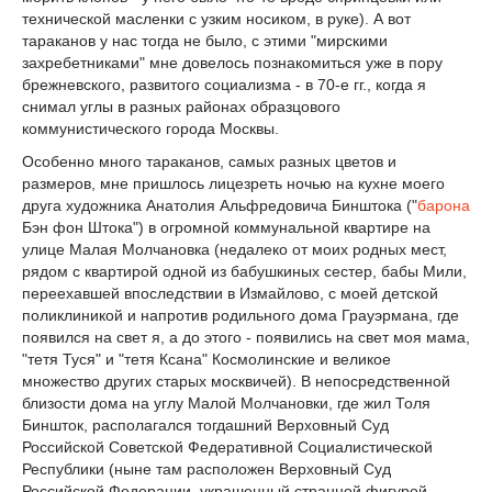
технической масленки с узким носиком, в руке). А вот
тараканов у нас тогда не было, с этими "мирскими
захребетниками" мне довелось познакомиться уже в пору
брежневского, развитого социализма - в 70-е гг., когда я
снимал углы в разных районах образцового
коммунистического города Москвы.
Особенно много тараканов, самых разных цветов и
размеров, мне пришлось лицезреть ночью на кухне моего
друга художника Анатолия Альфредовича Бинштока ("
барона
Бэн фон Штока") в огромной коммунальной квартире на
улице Малая Молчановка (недалеко от моих родных мест,
рядом с квартирой одной из бабyшкиных сестер, бабы Мили,
переехавшей впоследствии в Измайлово, c моей детской
поликлиникой и напротив родильного дома Грауэрмана, где
появился на свет я, а до этого - появились на свет моя мама,
"тетя Туся" и "тетя Ксана" Космолинские и великое
множество других старых москвичей). В непосредственной
близости дома на углу Малой Молчановки, где жил Толя
Биншток, располагался тогдашний Верховный Суд
Российской Советской Федеративной Социалистической
Республики (ныне там расположен Верховный Суд
Российской Федерации, украшенный странной фигурой