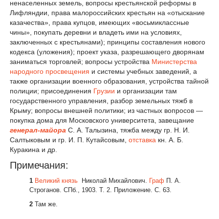
ненаселенных земель, вопросы крестьянской реформы в
Лифляндии, права малороссийских крестьян на «отыскание
казачества», права купцов, имеющих «восьмиклассные
чины», покупать деревни и владеть ими на условиях,
заключенных с крестьянами); принципы составления нового
кодекса (уложения); проект указа, разрешающего дворянам
заниматься торговлей; вопросы устройства
Министерства
народного просвещения
и системы учебных заведений, а
также организации военного образования, устройства тайной
полиции; присоединения
Грузии
и организации там
государственного управления, разбор земельных тяжб в
Крыму; вопросы внешней политики; из частных вопросов —
покупка дома для Московского университета, завещание
генерал-майора
С. А. Талызина, тяжба между гр. Н. И.
Салтыковым и гр. И. П. Кутайсовым,
отставка
кн. А. Б.
Куракина и др.
Примечания:
1
Великий князь
Николай Михайлович.
Граф
П. А.
Строганов. СПб., 1903. Т. 2. Приложение. С. 63.
2
Там же.