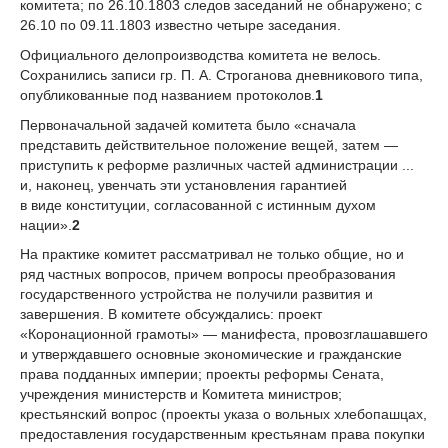
комитета; по 26.10.1803 следов заседаний не обнаружено; с
26.10 по 09.11.1803 известно четыре заседания.
Официального делопроизводства комитета не велось.
Сохранились записи гр. П. А. Строганова дневникового типа,
опубликованные под названием протоколов.
1
Первоначальной задачей комитета было «сначала
представить действительное положение вещей, затем —
приступить к реформе различных частей администрации ...
и, наконец, увенчать эти установления гарантией
в виде конституции, согласованной с истинным духом
нации».
2
На практике комитет рассматривал не только общие, но и
ряд частных вопросов, причем вопросы преобразования
государственного устройства не получили развития и
завершения. В комитете обсуждались: проект
«Коронационной грамоты» — манифеста, провозглашавшего
и утверждавшего основные экономические и гражданские
права подданных империи; проекты реформы Сената,
учреждения министерств и Комитета министров;
крестьянский вопрос (проекты указа о вольных хлебопашцах,
предоставления государственным крестьянам права покупки