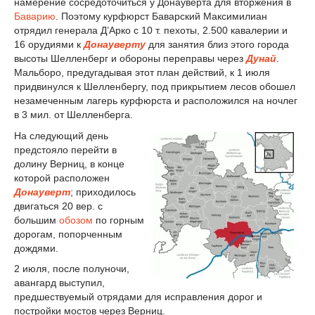
намерение сосредоточиться у Донауверта для вторжения в
Баварию
. Поэтому курфюрст Баварский Максимилиан
отрядил генерала Д’Арко с 10 т. пехоты, 2.500 кавалерии и
16 орудиями к
Донауверту
для занятия близ этого города
высоты Шелленберг и обороны переправы через
Дунай
.
Мальборо, предугадывая этот план действий, к 1 июля
придвинулся к Шелленбергу, под прикрытием лесов обошел
незамеченным лагерь курфюрста и расположился на ночлег
в 3 мил. от Шелленберга.
На следующий день
предстояло перейти в
долину Верниц, в конце
которой расположен
Донауверт
; приходилось
двигаться 20 вер. с
большим
обозом
по горным
дорогам, попорченным
дождями.
2 июля, после полуночи,
авангард выступил,
предшествуемый отрядами для исправления дорог и
постройки мостов через Верниц.