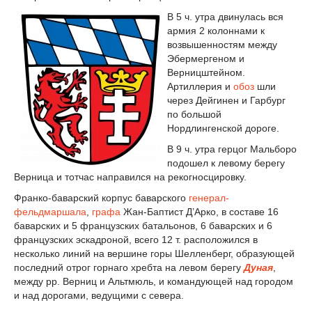
В 5 ч. утра двинулась вся
армия 2 колоннами к
возвышенностям между
Эбермергеном и
Верницштейном.
Артиллерия и
обоз
шли
через Дейгинен и Гарбург
по большой
Нордлингенской дороге.
В 9 ч. утра герцог Мальборо
подошел к левому берегу
Верница и тотчас направился на рекогносцировку.
Франко-баварский корпус
баварского
генерал-
фельдмаршала
,
графа
Жан-Баптист Д’Арко, в составе 16
баварских и 5 французских батальонов, 6 баварских и 6
французских эскадроной, всего 12 т. расположился в
несколько линий на вершине горы Шелленберг, образующей
последний отрог горнаго хребта на левом берегу
Дуная
,
между рр. Верниц и Альтмюль, и командующей над городом
и над дорогами, ведущими с севера.