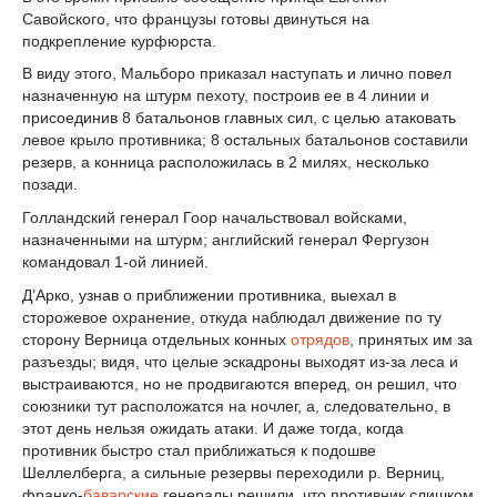
Савойского, что французы готовы двинуться на
подкрепление курфюрста.
В виду этого, Мальборо приказал наступать и лично повел
назначенную на штурм пехоту, построив ее в 4 линии и
присоединив 8 батальонов главных сил, с целью атаковать
левое крыло противника; 8 остальных батальонов составили
резерв, а конница расположилась в 2 милях, несколько
позади.
Голландский генерал Гоор начальствовал войсками,
назначенными на штурм; английский генерал Фергузон
командовал 1-ой линией.
Д’Арко, узнав о приближении противника, выехал в
сторожевое охранение, откуда наблюдал движение по ту
сторону Верница отдельных конных
отрядов
, принятых им за
разъезды; видя, что целые эскадроны выходят из-за леса и
выстраиваются, но не продвигаются вперед, он решил, что
союзники тут расположатся на ночлег, а, следовательно, в
этот день нельзя ожидать атаки. И даже тогда, когда
противник быстро стал приближаться к подошве
Шеллелберга, а сильные резервы переходили р. Верниц,
франко-
баварские
генералы решили, что противник слишком