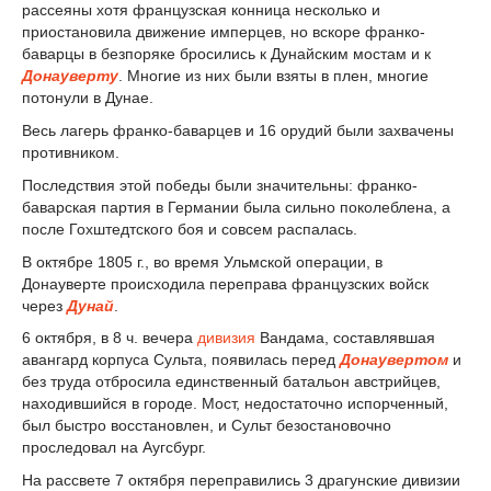
рассеяны хотя французская конница несколько и
приостановила движение имперцев, но вскоре франко-
баварцы в безпоряке бросились к Дунайским мостам и к
Донауверту
. Многие из них были взяты в плен, многие
потонули в Дунае.
Весь лагерь франко-баварцев и 16 орудий были захвачены
противником.
Последствия этой победы были значительны: франко-
баварская партия в Германии была сильно поколеблена, а
после Гохштедтского боя и совсем распалась.
В октябре 1805 г., во время Ульмской операции, в
Донауверте происходила переправа французских войск
через
Дунай
.
6 октября, в 8 ч. вечера
дивизия
Вандама, составлявшая
авангард корпуса Сульта, появилась перед
Донаувертом
и
без труда отбросила единственный батальон австрийцев,
находившийся в городе. Мост, недостаточно испорченный,
был быстро восстановлен, и Сульт безостановочно
проследовал на Аугсбург.
На рассвете 7 октября переправились 3 драгунские дивизии