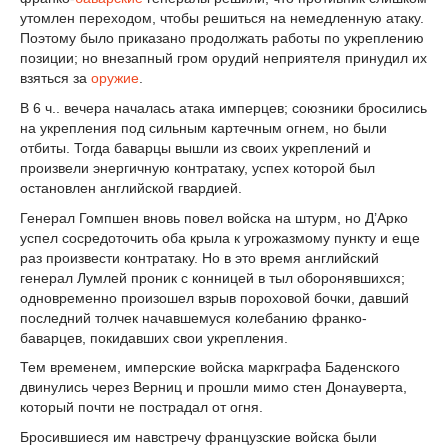
утомлен переходом, чтобы решиться на немедленную атаку.
Поэтому было приказано продолжать работы по укреплению
позиции; но внезапный гром орудий неприятеля принудил их
взяться за
оружие
.
В 6 ч.. вечера началась атака имперцев; союзники бросились
на укрепления под сильным картечным огнем, но были
отбиты. Тогда баварцы вышли из своих укреплений и
произвели энергичную контратаку, успех которой был
остановлен английской гвардией.
Генерал Гомпшен вновь повел войска на штурм, но Д’Арко
успел сосредоточить оба крыла к угрожазмому пункту и еще
раз произвести контратаку. Но в это время английский
генерал Лумлей проник с конницей в тыл оборонявшихся;
одновременно произошел взрыв пороховой бочки, давший
последний толчек начавшемуся колебанию франко-
баварцев, покидавших свои укрепления.
Тем временем, имперские войска маркграфа Баденского
двинулись через Верниц и прошли мимо стен Донауверта,
который почти не пострадал от огня.
Бросившиеся им навстречу французские войска были