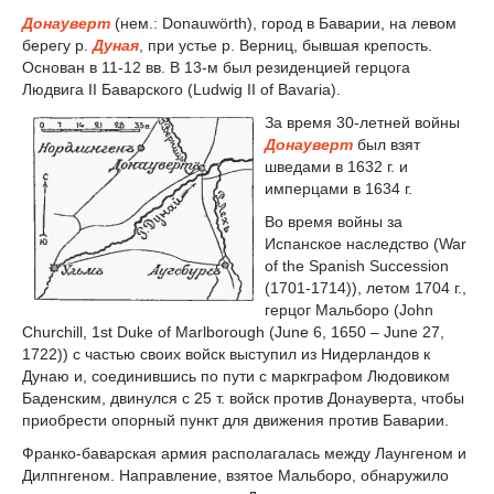
Донауверт
(нем.: Donauwörth), город в Баварии, на левом
берегу р.
Дуная
, при устье р. Верниц, бывшая крепость.
Основан в 11-12 вв. В 13-м был резиденцией герцога
Людвига II Баварского (Ludwig II of Bavaria).
За время 30-летней войны
Донауверт
был взят
шведами в 1632 г. и
имперцами в 1634 г.
Во время войны за
Испанское наследство (
War
of the Spanish Succession
(1701-1714))
, летом 1704 г.,
герцог Мальборо (John
Churchill, 1st Duke of Marlborough
(June 6, 1650 – June 27,
1722))
с частью своих войск выступил из Нидерландов к
Дунаю и, соединившись по пути с маркграфом Людовиком
Баденским, двинулся с 25 т. войск против Донауверта, чтобы
приобрести опорный пункт для движения против Баварии.
Франко-баварская армия располагалась между Лаунгеном и
Дилпнгеном. Направление, взятое Мальборо, обнаружило