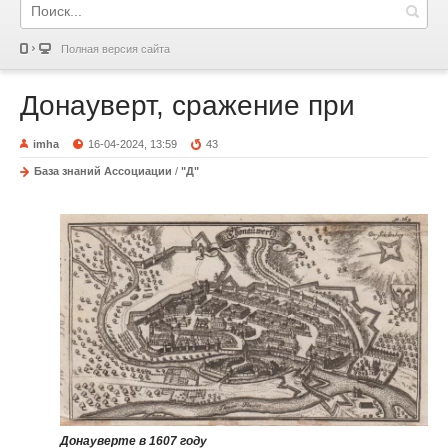
Полная версия сайта
Донауверт, сражение при
imha
16-04-2024, 13:59
43
База знаний Ассоциации
/
"Д"
Донауверте в 1607 году