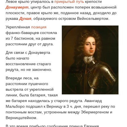
Левое крыло упиралось в
прикрытый путь
крепости
Донауверт
, центр был расположен поперек возвышенной
плоскости, правое крыло же, поданное назад, доходило до
рукава
Дуная
, образуемого островом Вейнсельвертом.
Укреплённая
позиция
франко-баварцев состояла
из 7 бастионов, на равном
расстоянии друг от друга.
Для связи с Донауверта
было начато
восстановление стараго
редута, но не закончено.
Впереди леса, на
расстоянии пушечного
выстрела от укрепленной
линии, была батарея, такая
же батарея находилась у старого редута. Авангард
Мальборо подошел к Верницу в 3 ч. дня, перешел реку по
понтонным мостам, устроенным между Эбермергеном и
Верницштейном.
В это время прибыло сообщение принца Евгения