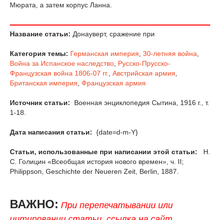
Мюрата, а затем корпус Ланна.
Название статьи:
Донауверт, сражение при
Категория темы:
Германская империя
,
30-летняя война
,
Война за Испанское наследство
,
Русско-Прусско-
Французская война 1806-07 гг.
,
Австрийская армия
,
Британская империя
,
Французская армия
Источник статьи:
Военная энциклопедия Сытина, 1916 г., т.
1-18.
Дата написания статьи:
{date=d-m-Y}
Статьи, использованные при написании этой статьи:
Н.
С. Голицин «Всеобщая история нового времен», ч. II;
Philippson, Geschichte der Neueren Zeit, Berlin, 1887.
ВАЖНО:
При перепечатывании или
цитировании статьи, ссылка на сайт