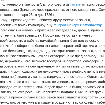
 полученного в крепости Святого Креста из
Грузии
от аристовско
дова, сына Эристави, чрез присланных от него священника Се
шканова генваря 25-го дня 1726 г.
ному и превосходительнейшему другу мессиева закона,
оссийских войск командиру г-ну
генерал-майору
Володимиру
рого счастия желаю, и притом вас поздравляю, дабы в. пр-во и
 от ее и. в. был возвышен. Прошу вас не оставить меня с
воей милости, и дабы я, нижайший, принят был под высокую
 мое чтобы оборонено было от наших неприятелей горских и про
я нас беспомощных, но для единого христианского закона, за что
ому ж известились мы, что за некоторое наше пред всемогущим
о, державнейшего, великого государя императора, самодержца
а оберегателя, на сем временном житии не имеется, но присели
едав, я и мои подвластные неносную и чрезвычайную печаль им
икогда не бывало и уже наша надежда туне осталась. Однако же
ость, что нас и по нем оставить не изволит, в. пр-ва просим, да
ародов от неприятельских людей прислано было, по указу ее и. 
е число, понеже реченные неприятели подвластных наших грузи
ерут, а прочих сильно в свой закон превращают и под протекцию
нуждают, отчего уже мы сидим в осаде и от вас ожидаем к себе