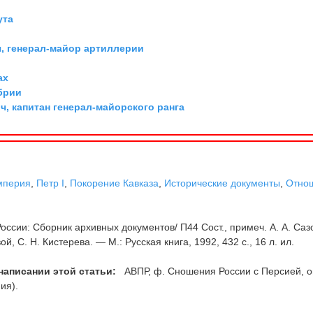
ута
, генерал-майор артиллерии
ах
брии
, капитан генерал-майорского ранга
мперия
,
Петр I
,
Покорение Кавказа
,
Исторические документы
,
Отно
оссии: Сборник архивных документов/ П44 Сост., примеч. А. А. Саз
ой, С. Н. Кистерева. — М.: Русская книга, 1992, 432 с., 16 л. ил.
написании этой статьи:
АВПР, ф. Сношения России с Персией, о
ия).