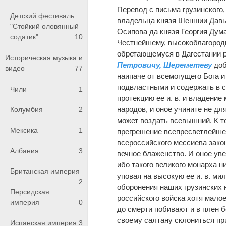
Перевод с письма грузинского,
Детский фестиваль
владельца князя Шеншии Давы
"Стойкий оловянный
Осипова да князя Георгия Дума
содатик"
10
Честнейшему, высокоблагород
обретающемуся в Дагестании р
Историческая музыка и
Петровичу, Шереметеву
доб
видео
77
наипаче от всемогущего Бога и
подвластными и содержать в с
Чили
1
протекцию ее и. в. и владение
народов, и оное учините не дл
Колумбия
2
может воздать всевышний. К т
Мексика
1
прегрешение всепресветлейшег
всероссийского мессиева закон
Албания
3
вечное блаженство. И оное ув
ибо такого великого монарха н
Британская империя
уповая на высокую ее и. в. мил
2
оборонения наших грузинских н
Персидская
российского войска хотя мало
империя
0
до смерти побивают и в плен б
своему салтану склониться при
Испанская империя
3