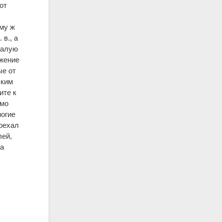
от
ому ж
в., а
малую
ожение
ые от
ским
ите к
ьмо
ногие
поехал
лей,
ва