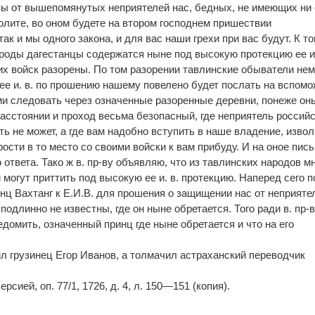
вы от вышепомянутых неприятелей нас, бедных, не имеющих ни 
олите, во оном будете на втором господнем пришествии
так и мы одного закона, и для вас наши грехи при вас будут. К т
ароды дагестанцы содержатся ныне под высокую протекцию ее и. 
их войск разорены. По том разорении тавлинские обыватели не
 ее и. в. по прошению нашему повелено будет послать на вспом
ыми следовать через означенные разоренные деревни, понеже он
расстоянии и проход весьма безопасный, где неприятель россий
ть не может, а где вам надобно вступить в наше владение, извол
рости в то место со своими войски к вам прибуду. И на оное пис
 ответа. Тако ж в. пр-ву объявляю, что из тавлинских народов м
могут приттить под высокую ее и. в. протекцию. Наперед сего 
нц Вахтанг к Е.И.В. для прошения о защищении нас от неприяте
подлинно не известны, где он ныне обретается. Того ради в. пр-
домить, означенный принц где ныне обретается и что на его
л грузинец Егор Иванов, а толмачил астраханский переводчик
сией, оп. 77/1, 1726, д. 4, л. 150—151 (копия).