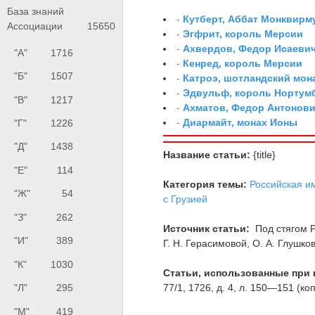
База знаний
-
Кутберт, Аббат Монквирм
Ассоциации
15650
-
Эгфрит, король Мерсии
-
Ахвердов, Федор Исаевич
"А"
1716
-
Кенред, король Мерсии
"Б"
1507
-
Катроэ, шотландский мон
-
Эдвульф, король Нортум
"В"
1217
-
Ахматов, Федор Антонович
-
Диармайт, монах Ионы
"Г"
1226
"Д"
1438
Название статьи:
{title}
"Е"
114
Категория темы:
Российская и
"Ж"
54
с Грузией
"З"
262
Источник статьи:
Под стягом Р
"И"
389
Г. Н. Герасимовой, О. А. Глушков
"К"
1030
Статьи, использованные при 
77/1, 1726, д. 4, л. 150—151 (коп
"Л"
295
"М"
419