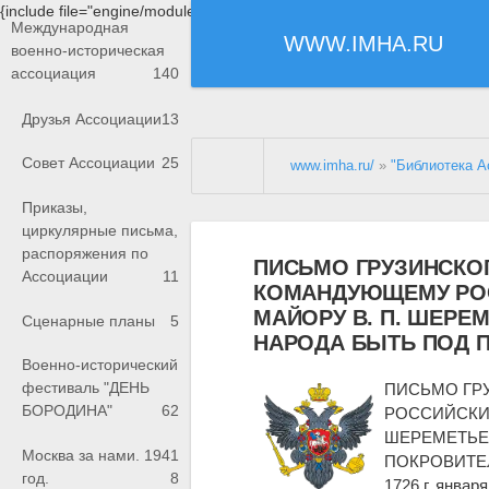
{include file="engine/modules/saperu/head.php"}
Международная
WWW.IMHA.RU
военно-историческая
ассоциация
140
Друзья Ассоциации
13
Совет Ассоциации
25
www.imha.ru/
»
"Библиотека А
Приказы,
циркулярные письма,
распоряжения по
ПИСЬМО ГРУЗИНСКО
Ассоциации
11
КОМАНДУЮЩЕМУ РОС
МАЙОРУ В. П. ШЕРЕ
Сценарные планы
5
НАРОДА БЫТЬ ПОД 
Военно-исторический
фестиваль "ДЕНЬ
ПИСЬМО ГР
БОРОДИНА"
62
РОССИЙСКИ
ШЕРЕМЕТЬЕ
Москва за нами. 1941
ПОКРОВИТЕ
год.
8
1726 г. января