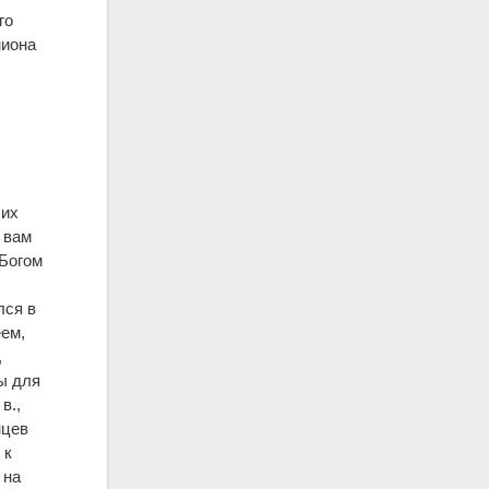
го
миона
чих
 вам
 Богом
лся в
еем,
,
бы для
в.,
нцев
 к
 на