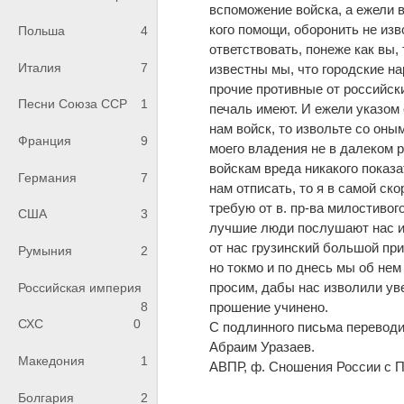
вспоможение войска, а ежели 
кого помощи, оборонить не изв
Польша
4
ответствовать, понеже как вы, 
Италия
7
известны мы, что городские н
прочие противные от российск
Песни Союза ССР
1
печаль имеют. И ежели указом
нам войск, то извольте со он
Франция
9
моего владения не в далеком 
войскам вреда никакого показа
Германия
7
нам отписать, то я в самой ско
требую от в. пр-ва милостивого
США
3
лучшие люди послушают нас и 
от нас грузинский большой при
Румыния
2
но токмо и по днесь мы об нем 
просим, дабы нас изволили уве
Российская империя
8
прошение учинено.
СХС
0
С подлинного письма переводи
Абраим Уразаев.
Македония
1
АВПР, ф. Сношения России с Пер
Болгария
2