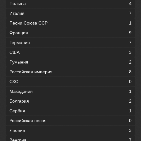
Польша
4
Италия
7
Песни Союза ССР
1
Франция
9
Германия
7
США
3
Румыния
2
Российская империя
8
СХС
0
Македония
1
Болгария
2
Сербия
1
Российская песня
0
Япония
3
Венгрия
7