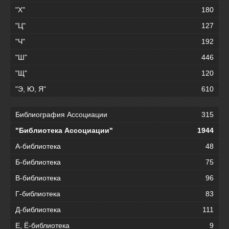
"Х"
180
"Ц"
127
"Ч"
192
"Ш"
446
"Щ"
120
"Э, Ю, Я"
610
Библиография Ассоциации
315
"Библиотека Ассоциации"
1944
А-библиотека
48
Б-библиотека
75
В-библиотека
96
Г-библиотека
83
Д-библиотека
111
Е, Ё-библиотека
9