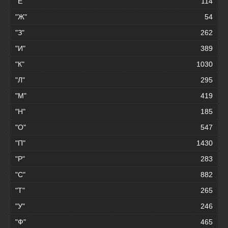
"Е"
114
"Ж"
54
"З"
262
"И"
389
"К"
1030
"Л"
295
"М"
419
"Н"
185
"О"
547
"П"
1430
"Р"
283
"С"
882
"Т"
265
"У"
246
"Ф"
465