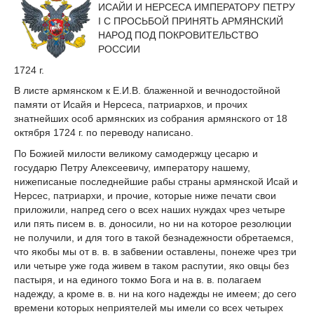
ИСАЙИ И НЕРСЕСА ИМПЕРАТОРУ ПЕТРУ
I С ПРОСЬБОЙ ПРИНЯТЬ АРМЯНСКИЙ
НАРОД ПОД ПОКРОВИТЕЛЬСТВО
РОССИИ
1724 г.
В листе армянском к Е.И.В. блаженной и вечнодостойной
памяти от Исайя и Нерсеса, патриархов, и прочих
знатнейших особ армянских из собрания армянского от 18
октября 1724 г. по переводу написано.
По Божией милости великому самодержцу цесарю и
государю Петру Алексеевичу, императору нашему,
нижеписаные последнейшие рабы страны армянской Исай и
Нерсес, патриархи, и прочие, которые ниже печати свои
приложили, напред сего о всех наших нуждах чрез четыре
или пять писем в. в. доносили, но ни на которое резолюции
не получили, и для того в такой безнадежности обретаемся,
что якобы мы от в. в. в забвении оставлены, понеже чрез три
или четыре уже года живем в таком распутии, яко овцы без
пастыря, и на единого токмо Бога и на в. в. полагаем
надежду, а кроме в. в. ни на кого надежды не имеем; до сего
времени которых неприятелей мы имели со всех четырех