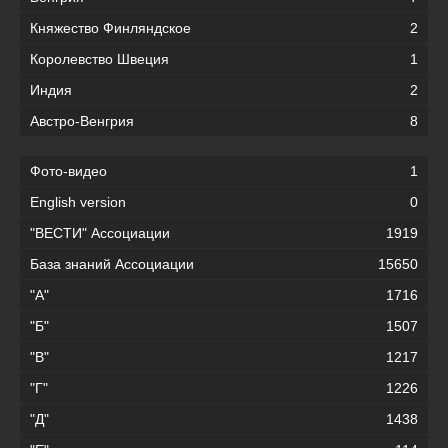
Княжество Финляндское
2
Королевство Швеция
1
Индия
2
Австро-Венгрия
8
Фото-видео
1
English version
0
"ВЕСТИ" Ассоциации
1919
База знаний Ассоциации
15650
"А"
1716
"Б"
1507
"В"
1217
"Г"
1226
"Д"
1438