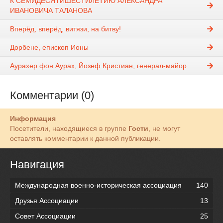
К СЕМИДЕСЯТИШЕСТИЛЕТИЮ АЛЕКСАНДРА
ИВАНОВИЧА ТАЛАНОВА
Вперёд, вперёд, витязи, на битву!
Дорбене, епископ Ионы
Аурахер фон Аурах, Йозеф Кристиан, генерал-майор
Комментарии (0)
Информация
Посетители, находящиеся в группе
Гости
, не могут
оставлять комментарии к данной публикации.
Навигация
Международная военно-историческая ассоциация
140
Друзья Ассоциации
13
Совет Ассоциации
25