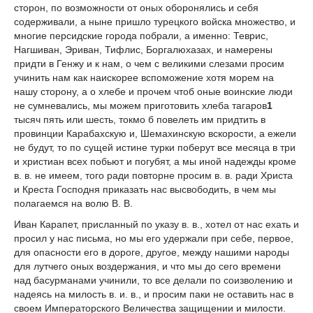
сторон, по возможности от оных оборонялись и себя
содерживали, а ныне пришло турецкого войска множество, и
многие персидские города побрали, а именно: Теврис,
Нагшиван, Эриван, Тифлис, Боргалюхазах, и намерены
придти в Генжу и к нам, о чем с великими слезами просим
учинить нам как наискорее вспоможение хотя морем на
нашу сторону, а о хлебе и прочем чтоб оные воинские люди
не сумневались, мы можем приготовить хлеба тагаров
1
тысяч пять или шесть, токмо б повелеть им придтить в
провинции Карабахскую и, Шемахинскую вскорости, а ежели
не будут, то по сущей истине турки поберут все месяца в три
и христиан всех побьют и погубят, а мы иной надежды кроме
в. в. не имеем, того ради повторне просим в. в. ради Христа
и Креста Господня приказать нас высвободить, в чем мы
полагаемся на волю В. В.
Иван Карапет, присланный по указу в. в., хотел от нас ехать и
просил у нас письма, но мы его удержали при себе, первое,
для опасности его в дороге, другое, между нашими народы
для лутчего оных воздержания, и что мы до сего времени
над басурманами учинили, то все делали по соизволению и
надеясь на милость в. и. в., и просим паки не оставить нас в
своем Императорского Величества защищении и милости.