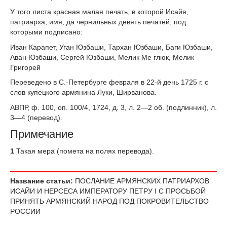
У того листа красная малая печать, в которой Исайя,
патриарха, имя, да чернильных девять печатей, под
которыми подписано:
Иван Карапет, Уган Юзбаши, Тархан Юзбаши, Баги Юзбаши,
Аван Юзбаши, Сергей Юзбаши, Мелик Me глюк, Мелик
Григорей
Переведено в С.-Петербурге февраля в 22-й день 1725 г. с
слов купецкого армянина Луки, Ширванова.
АВПР, ф. 100, оп. 100/4, 1724, д. 3, л. 2—2 об. (подлинник), л.
3—4 (перевод).
Примечание
1
Такая мера (помета на полях перевода).
Название статьи:
ПОСЛАНИЕ АРМЯНСКИХ ПАТРИАРХОВ
ИСАЙИ И НЕРСЕСА ИМПЕРАТОРУ ПЕТРУ I С ПРОСЬБОЙ
ПРИНЯТЬ АРМЯНСКИЙ НАРОД ПОД ПОКРОВИТЕЛЬСТВО
РОССИИ